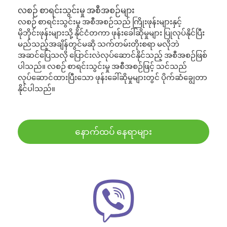
လစဉ် စာရင်းသွင်းမှု အစီအစဉ်များ
လစဉ် စာရင်းသွင်းမှု အစီအစဉ်သည် ကြိုးဖုန်းများနှင့်
မိုဘိုင်းဖုန်းများသို့ နိုင်ငံတကာ ဖုန်းခေါ်ဆိုမှုများ ပြုလုပ်နိုင်ပြီး
မည်သည့်အချိန်တွင်မဆို သက်တမ်းတိုးစရာ မလိုဘဲ
အဆင်ပြေသလို ပြောင်းလဲလုပ်ဆောင်နိုင်သည့် အစီအစဉ်ဖြစ်
ပါသည်။ လစဉ် စာရင်းသွင်းမှု အစီအစဉ်ဖြင့် သင်သည်
လုပ်ဆောင်ထားပြီးသော ဖုန်းခေါ်ဆိုမှုများတွင် ပိုက်ဆံချွေတာ
နိုင်ပါသည်။
နောက်ထပ် နေရာများ