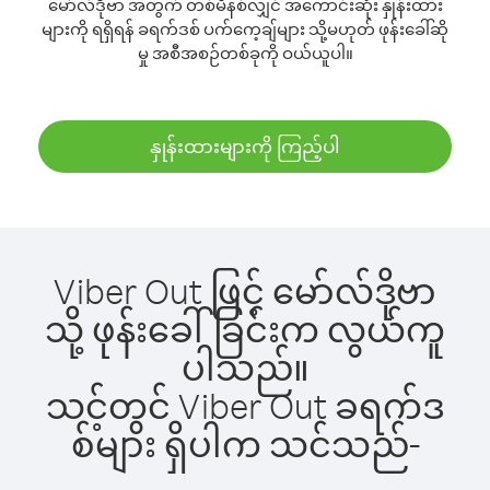
မော်လ်ဒိုဗာ အတွက် တစ်မိနစ်လျှင် အကောင်းဆုံး နှုန်းထား
များကို ရရှိရန် ခရက်ဒစ် ပက်ကေ့ချ်များ သို့မဟုတ် ဖုန်းခေါ်ဆို
မှု အစီအစဉ်တစ်ခုကို ဝယ်ယူပါ။
နှုန်းထားများကို ကြည့်ပါ
Viber Out ဖြင့် မော်လ်ဒိုဗာ
သို့ ဖုန်းခေါ်ခြင်းက လွယ်ကူ
ပါသည်။
သင့်တွင် Viber Out ခရက်ဒ
စ်များ ရှိပါက သင်သည်-