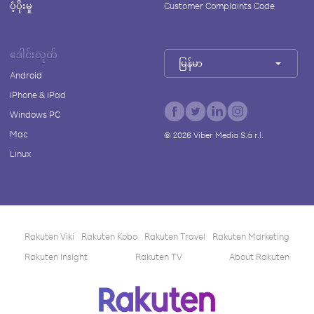
ပံ့ပိုးမှု
Customer Complaints Code
ဒေါင်းလုတ်
မြန်မာ
Android
iPhone & iPad
Windows PC
Mac
©
2026
Viber Media S.à r.l.
Linux
Rakuten Viki
Rakuten Kobo
Rakuten Travel
Rakuten Marketing
Rakuten Insight
Rakuten TV
About Rakuten