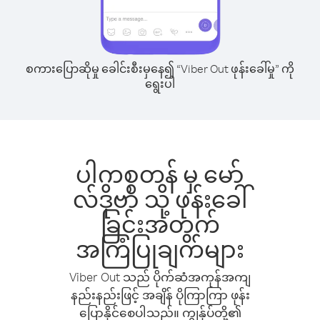
စကားပြောဆိုမှု ခေါင်းစီးမှနေ၍ “Viber Out ဖုန်းခေါ်မှု” ကို
ရွေးပါ
ပါကစ္စတန် မှ မော်
လ်ဒိုဗာ သို့ ဖုန်းခေါ်
ခြင်းအတွက်
အကြံပြုချက်များ
Viber Out သည် ပိုက်ဆံအကုန်အကျ
နည်းနည်းဖြင့် အချိန် ပိုကြာကြာ ဖုန်း
ပြောနိုင်စေပါသည်။ ကျွန်ုပ်တို့၏