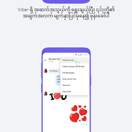
Viber ရှိ အဆက်အသွယ်ကို ရွေးချယ်ပြီး ၎င်းတို့၏
အချက်အလက် မျက်နှာပြင်မှနေ၍ ဖုန်းခေါ်ပါ