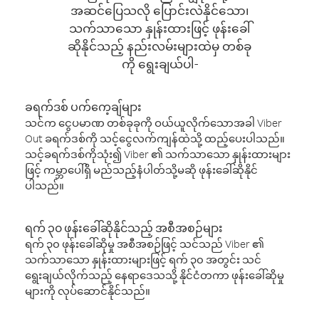
အဆင်ပြေသလို ပြောင်းလဲနိုင်သော၊
သက်သာသော နှုန်းထားဖြင့် ဖုန်းခေါ်
ဆိုနိုင်သည့် နည်းလမ်းများထဲမှ တစ်ခု
ကို ရွေးချယ်ပါ-
ခရက်ဒစ် ပက်ကေ့ချ်များ
သင်က ငွေပမာဏ တစ်ခုခုကို ဝယ်ယူလိုက်သောအခါ Viber
Out ခရက်ဒစ်ကို သင့်ငွေလက်ကျန်ထဲသို့ ထည့်ပေးပါသည်။
သင့်ခရက်ဒစ်ကိုသုံး၍ Viber ၏ သက်သာသော နှုန်းထားများ
ဖြင့် ကမ္ဘာပေါ်ရှိ မည်သည့်နံပါတ်သို့မဆို ဖုန်းခေါ်ဆိုနိုင်
ပါသည်။
ရက် ၃၀ ဖုန်းခေါ်ဆိုနိုင်သည့် အစီအစဉ်များ
ရက် ၃၀ ဖုန်းခေါ်ဆိုမှု အစီအစဉ်ဖြင့် သင်သည် Viber ၏
သက်သာသော နှုန်းထားများဖြင့် ရက် ၃၀ အတွင်း သင်
ရွေးချယ်လိုက်သည့် နေရာဒေသသို့ နိုင်ငံတကာ ဖုန်းခေါ်ဆိုမှု
များကို လုပ်ဆောင်နိုင်သည်။