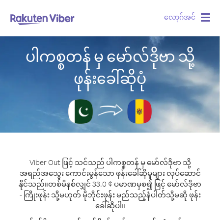
လော့ဂ်အင်
Togg
navig
ပါကစ္စတန် မှ မော်လ်ဒိုဗာ သို့
ဖုန်းခေါ်ဆိုပုံ
Viber Out ဖြင့် သင်သည် ပါကစ္စတန် မှ မော်လ်ဒိုဗာ သို့
အရည်အသွေး ကောင်းမွန်သော ဖုန်းခေါ်ဆိုမှုများ လုပ်ဆောင်
နိုင်သည်။
တစ်မိနစ်လျှင် 33.0 ¢ ပမာဏမှစ၍ ဖြင့် မော်လ်ဒိုဗာ
- ကြိုးဖုန်း သို့မဟုတ် မိုဘိုင်းဖုန်း မည်သည့်နံပါတ်သို့မဆို ဖုန်း
ခေါ်ဆိုပါ။