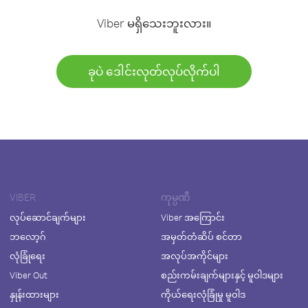
Viber မရှိသေးဘူးလား။
ခုပဲ ဒေါင်းလုတ်လုပ်လိုက်ပါ
VIBER
ကုမ္ပဏီ
လုပ်ဆောင်ချက်များ
Viber အကြောင်း
ဘလော့ဂ်
အမှတ်တံဆိပ် စင်တာ
လုံခြုံရေး
အလုပ်အကိုင်များ
Viber Out
စည်းကမ်းချက်များနှင့် မူဝါဒများ
နှုန်းထားများ
ကိုယ်ရေးလုံခြုံမှု မူဝါဒ