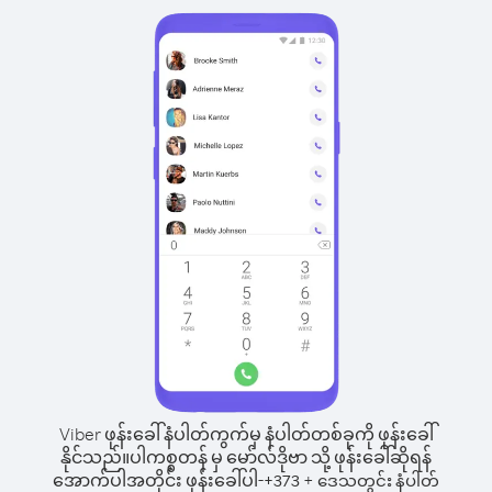
Viber ဖုန်းခေါ်နံပါတ်ကွက်မှ နံပါတ်တစ်ခုကို ဖုန်းခေါ်
နိုင်သည်။
ပါကစ္စတန် မှ မော်လ်ဒိုဗာ သို့ ဖုန်းခေါ်ဆိုရန်
အောက်ပါအတိုင်း ဖုန်းခေါ်ပါ-
+
+
373
ဒေသတွင်း နံပါတ်