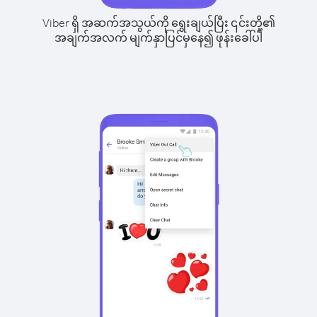
Viber ရှိ အဆက်အသွယ်ကို ရွေးချယ်ပြီး ၎င်းတို့၏
အချက်အလက် မျက်နှာပြင်မှနေ၍ ဖုန်းခေါ်ပါ