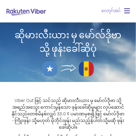
လော့ဂ်အင်
Togg
navig
ဆိုမားလီးယား မှ မော်လ်ဒိုဗာ
သို့ ဖုန်းခေါ်ဆိုပုံ
Viber Out ဖြင့် သင်သည် ဆိုမားလီးယား မှ မော်လ်ဒိုဗာ သို့
အရည်အသွေး ကောင်းမွန်သော ဖုန်းခေါ်ဆိုမှုများ လုပ်ဆောင်
နိုင်သည်။
တစ်မိနစ်လျှင် 33.0 ¢ ပမာဏမှစ၍ ဖြင့် မော်လ်ဒိုဗာ
- ကြိုးဖုန်း သို့မဟုတ် မိုဘိုင်းဖုန်း မည်သည့်နံပါတ်သို့မဆို ဖုန်း
ခေါ်ဆိုပါ။