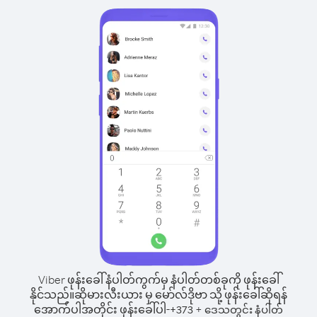
Viber ဖုန်းခေါ်နံပါတ်ကွက်မှ နံပါတ်တစ်ခုကို ဖုန်းခေါ်
နိုင်သည်။
ဆိုမားလီးယား မှ မော်လ်ဒိုဗာ သို့ ဖုန်းခေါ်ဆိုရန်
အောက်ပါအတိုင်း ဖုန်းခေါ်ပါ-
+
+
373
ဒေသတွင်း နံပါတ်