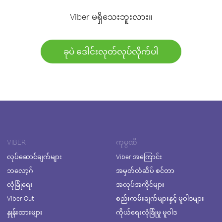
Viber မရှိသေးဘူးလား။
ခုပဲ ဒေါင်းလုတ်လုပ်လိုက်ပါ
VIBER
ကုမ္ပဏီ
လုပ်ဆောင်ချက်များ
Viber အကြောင်း
ဘလော့ဂ်
အမှတ်တံဆိပ် စင်တာ
လုံခြုံရေး
အလုပ်အကိုင်များ
Viber Out
စည်းကမ်းချက်များနှင့် မူဝါဒများ
နှုန်းထားများ
ကိုယ်ရေးလုံခြုံမှု မူဝါဒ