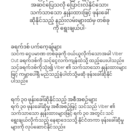
အဆင်ပြေသလို ပြောင်းလဲနိုင်သော၊
သက်သာသော နှုန်းထားဖြင့် ဖုန်းခေါ်
ဆိုနိုင်သည့် နည်းလမ်းများထဲမှ တစ်ခု
ကို ရွေးချယ်ပါ-
ခရက်ဒစ် ပက်ကေ့ချ်များ
သင်က ငွေပမာဏ တစ်ခုခုကို ဝယ်ယူလိုက်သောအခါ Viber
Out ခရက်ဒစ်ကို သင့်ငွေလက်ကျန်ထဲသို့ ထည့်ပေးပါသည်။
သင့်ခရက်ဒစ်ကိုသုံး၍ Viber ၏ သက်သာသော နှုန်းထားများ
ဖြင့် ကမ္ဘာပေါ်ရှိ မည်သည့်နံပါတ်သို့မဆို ဖုန်းခေါ်ဆိုနိုင်
ပါသည်။
ရက် ၃၀ ဖုန်းခေါ်ဆိုနိုင်သည့် အစီအစဉ်များ
ရက် ၃၀ ဖုန်းခေါ်ဆိုမှု အစီအစဉ်ဖြင့် သင်သည် Viber ၏
သက်သာသော နှုန်းထားများဖြင့် ရက် ၃၀ အတွင်း သင်
ရွေးချယ်လိုက်သည့် နေရာဒေသသို့ နိုင်ငံတကာ ဖုန်းခေါ်ဆိုမှု
များကို လုပ်ဆောင်နိုင်သည်။