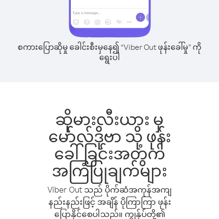
စကားပြောဆိုမှု ခေါင်းစီးမှနေ၍ “Viber Out ဖုန်းခေါ်မှု” ကို
ရွေးပါ
ဆိုမားလီးယား မှ
မော်လ်ဒိုဗာ သို့ ဖုန်း
ခေါ်ခြင်းအတွက်
အကြံပြုချက်များ
Viber Out သည် ပိုက်ဆံအကုန်အကျ
နည်းနည်းဖြင့် အချိန် ပိုကြာကြာ ဖုန်း
ပြောနိုင်စေပါသည်။ ကျွန်ုပ်တို့၏