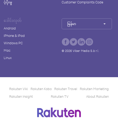
ပံ့ပိုးမှု
Customer Complaints Code
ဒေါင်းလုတ်
မြန်မာ
Android
iPhone & iPad
Windows PC
Mac
©
2026
Viber Media S.à r.l.
Linux
Rakuten Viki
Rakuten Kobo
Rakuten Travel
Rakuten Marketing
Rakuten Insight
Rakuten TV
About Rakuten