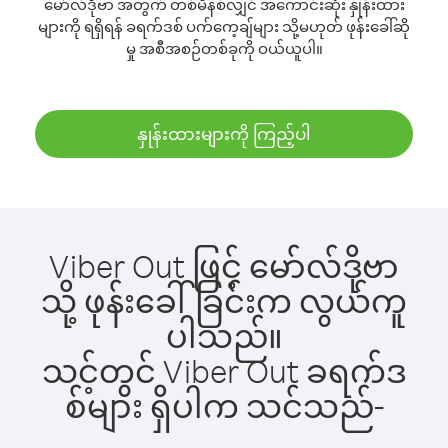
မော်လ်ဒိုဗာ အတွက် တစ်မိနစ်လျှင် အကောင်းဆုံး နှုန်းထား
များကို ရရှိရန် ခရက်ဒစ် ပက်ကေ့ချ်များ သို့မဟုတ် ဖုန်းခေါ်ဆို
မှု အစီအစဉ်တစ်ခုကို ဝယ်ယူပါ။
နှုန်းထားများကို ကြည့်ပါ
Viber Out ဖြင့် မော်လ်ဒိုဗာ
သို့ ဖုန်းခေါ်ခြင်းက လွယ်ကူ
ပါသည်။
သင့်တွင် Viber Out ခရက်ဒ
စ်များ ရှိပါက သင်သည်-