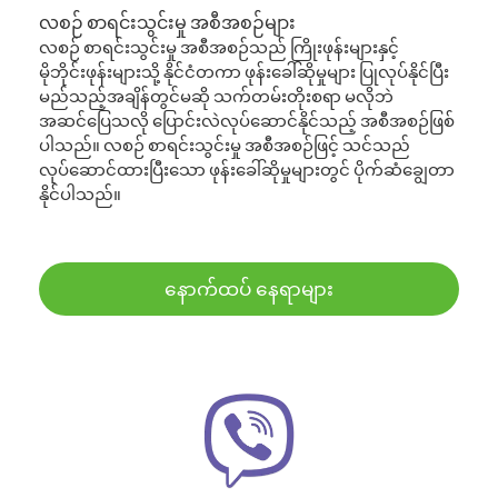
လစဉ် စာရင်းသွင်းမှု အစီအစဉ်များ
လစဉ် စာရင်းသွင်းမှု အစီအစဉ်သည် ကြိုးဖုန်းများနှင့်
မိုဘိုင်းဖုန်းများသို့ နိုင်ငံတကာ ဖုန်းခေါ်ဆိုမှုများ ပြုလုပ်နိုင်ပြီး
မည်သည့်အချိန်တွင်မဆို သက်တမ်းတိုးစရာ မလိုဘဲ
အဆင်ပြေသလို ပြောင်းလဲလုပ်ဆောင်နိုင်သည့် အစီအစဉ်ဖြစ်
ပါသည်။ လစဉ် စာရင်းသွင်းမှု အစီအစဉ်ဖြင့် သင်သည်
လုပ်ဆောင်ထားပြီးသော ဖုန်းခေါ်ဆိုမှုများတွင် ပိုက်ဆံချွေတာ
နိုင်ပါသည်။
နောက်ထပ် နေရာများ