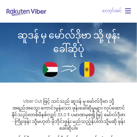
လော့ဂ်အင်
Togg
navig
ဆူဒန် မှ မော်လ်ဒိုဗာ သို့ ဖုန်း
ခေါ်ဆိုပုံ
Viber Out ဖြင့် သင်သည် ဆူဒန် မှ မော်လ်ဒိုဗာ သို့
အရည်အသွေး ကောင်းမွန်သော ဖုန်းခေါ်ဆိုမှုများ လုပ်ဆောင်
နိုင်သည်။
တစ်မိနစ်လျှင် 33.0 ¢ ပမာဏမှစ၍ ဖြင့် မော်လ်ဒိုဗာ
- ကြိုးဖုန်း သို့မဟုတ် မိုဘိုင်းဖုန်း မည်သည့်နံပါတ်သို့မဆို ဖုန်း
ခေါ်ဆိုပါ။