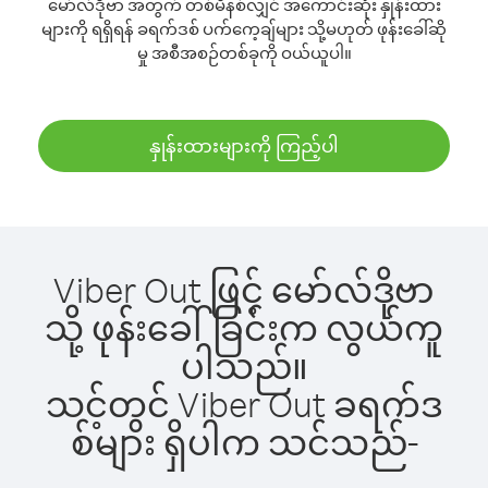
မော်လ်ဒိုဗာ အတွက် တစ်မိနစ်လျှင် အကောင်းဆုံး နှုန်းထား
များကို ရရှိရန် ခရက်ဒစ် ပက်ကေ့ချ်များ သို့မဟုတ် ဖုန်းခေါ်ဆို
မှု အစီအစဉ်တစ်ခုကို ဝယ်ယူပါ။
နှုန်းထားများကို ကြည့်ပါ
Viber Out ဖြင့် မော်လ်ဒိုဗာ
သို့ ဖုန်းခေါ်ခြင်းက လွယ်ကူ
ပါသည်။
သင့်တွင် Viber Out ခရက်ဒ
စ်များ ရှိပါက သင်သည်-