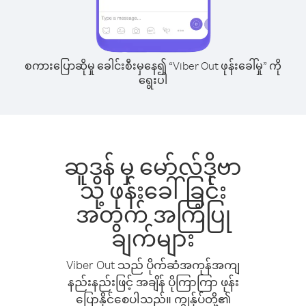
စကားပြောဆိုမှု ခေါင်းစီးမှနေ၍ “Viber Out ဖုန်းခေါ်မှု” ကို
ရွေးပါ
ဆူဒန် မှ မော်လ်ဒိုဗာ
သို့ ဖုန်းခေါ်ခြင်း
အတွက် အကြံပြု
ချက်များ
Viber Out သည် ပိုက်ဆံအကုန်အကျ
နည်းနည်းဖြင့် အချိန် ပိုကြာကြာ ဖုန်း
ပြောနိုင်စေပါသည်။ ကျွန်ုပ်တို့၏