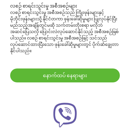
လစဉ် စာရင်းသွင်းမှု အစီအစဉ်များ
လစဉ် စာရင်းသွင်းမှု အစီအစဉ်သည် ကြိုးဖုန်းများနှင့်
မိုဘိုင်းဖုန်းများသို့ နိုင်ငံတကာ ဖုန်းခေါ်ဆိုမှုများ ပြုလုပ်နိုင်ပြီး
မည်သည့်အချိန်တွင်မဆို သက်တမ်းတိုးစရာ မလိုဘဲ
အဆင်ပြေသလို ပြောင်းလဲလုပ်ဆောင်နိုင်သည့် အစီအစဉ်ဖြစ်
ပါသည်။ လစဉ် စာရင်းသွင်းမှု အစီအစဉ်ဖြင့် သင်သည်
လုပ်ဆောင်ထားပြီးသော ဖုန်းခေါ်ဆိုမှုများတွင် ပိုက်ဆံချွေတာ
နိုင်ပါသည်။
နောက်ထပ် နေရာများ