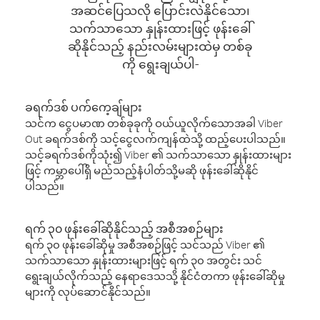
အဆင်ပြေသလို ပြောင်းလဲနိုင်သော၊
သက်သာသော နှုန်းထားဖြင့် ဖုန်းခေါ်
ဆိုနိုင်သည့် နည်းလမ်းများထဲမှ တစ်ခု
ကို ရွေးချယ်ပါ-
ခရက်ဒစ် ပက်ကေ့ချ်များ
သင်က ငွေပမာဏ တစ်ခုခုကို ဝယ်ယူလိုက်သောအခါ Viber
Out ခရက်ဒစ်ကို သင့်ငွေလက်ကျန်ထဲသို့ ထည့်ပေးပါသည်။
သင့်ခရက်ဒစ်ကိုသုံး၍ Viber ၏ သက်သာသော နှုန်းထားများ
ဖြင့် ကမ္ဘာပေါ်ရှိ မည်သည့်နံပါတ်သို့မဆို ဖုန်းခေါ်ဆိုနိုင်
ပါသည်။
ရက် ၃၀ ဖုန်းခေါ်ဆိုနိုင်သည့် အစီအစဉ်များ
ရက် ၃၀ ဖုန်းခေါ်ဆိုမှု အစီအစဉ်ဖြင့် သင်သည် Viber ၏
သက်သာသော နှုန်းထားများဖြင့် ရက် ၃၀ အတွင်း သင်
ရွေးချယ်လိုက်သည့် နေရာဒေသသို့ နိုင်ငံတကာ ဖုန်းခေါ်ဆိုမှု
များကို လုပ်ဆောင်နိုင်သည်။