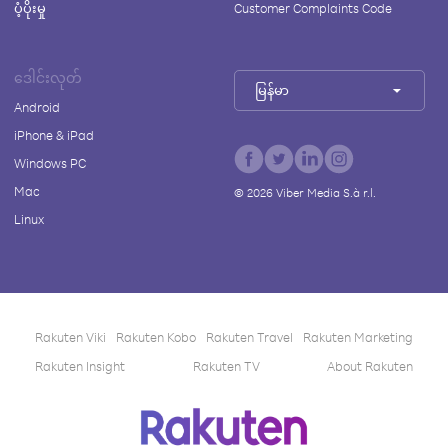
ပံ့ပိုးမှု
Customer Complaints Code
ဒေါင်းလုတ်
မြန်မာ
Android
iPhone & iPad
Windows PC
Mac
©
2026
Viber Media S.à r.l.
Linux
Rakuten Viki
Rakuten Kobo
Rakuten Travel
Rakuten Marketing
Rakuten Insight
Rakuten TV
About Rakuten