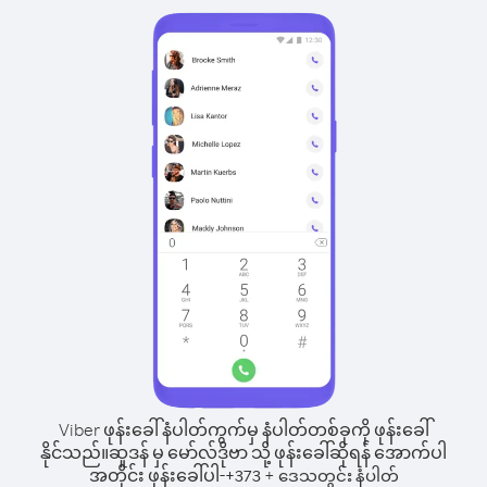
Viber ဖုန်းခေါ်နံပါတ်ကွက်မှ နံပါတ်တစ်ခုကို ဖုန်းခေါ်
နိုင်သည်။
ဆူဒန် မှ မော်လ်ဒိုဗာ သို့ ဖုန်းခေါ်ဆိုရန် အောက်ပါ
အတိုင်း ဖုန်းခေါ်ပါ-
+
+
373
ဒေသတွင်း နံပါတ်