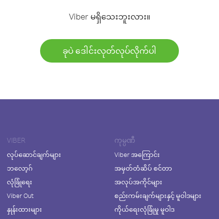
Viber မရှိသေးဘူးလား။
ခုပဲ ဒေါင်းလုတ်လုပ်လိုက်ပါ
VIBER
ကုမ္ပဏီ
လုပ်ဆောင်ချက်များ
Viber အကြောင်း
ဘလော့ဂ်
အမှတ်တံဆိပ် စင်တာ
လုံခြုံရေး
အလုပ်အကိုင်များ
Viber Out
စည်းကမ်းချက်များနှင့် မူဝါဒများ
နှုန်းထားများ
ကိုယ်ရေးလုံခြုံမှု မူဝါဒ