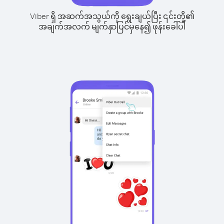
Viber ရှိ အဆက်အသွယ်ကို ရွေးချယ်ပြီး ၎င်းတို့၏
အချက်အလက် မျက်နှာပြင်မှနေ၍ ဖုန်းခေါ်ပါ