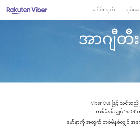
ဒေါင်းလုတ်
လုပ်ဆေ
အာဂျီတီးနာ
Viber Out ဖြင့် သင်သည် 
တစ်မိနစ်လျှင် 15.0 ¢ ပမ
မော်နာကို အတွက် တစ်မိနစ်လျှင် အကောင