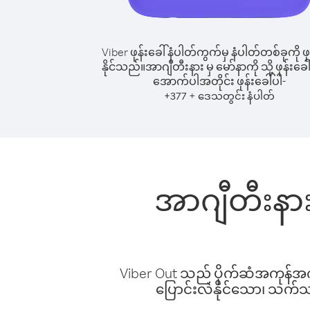
Viber ဖုန်းခေါ်နံပါတ်ကွက်မှ နံပါတ်တစ်ခုကို ဖု
နိုင်သည်။
အာဂျီတီးနား မှ မော်နာကို သို့ ဖုန်းခေါ
အောက်ပါအတိုင်း ဖုန်းခေါ်ပါ-
+
+
377
ဒေသတွင်း နံပါတ်
အာဂျီတီးနား 
Viber Out သည် ပိုက်ဆံအကုန်အကျ 
ပြောင်းလဲနိုင်သော၊ သက်သာသ