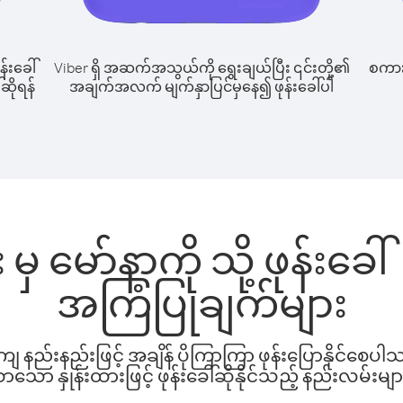
န်းခေါ်
Viber ရှိ အဆက်အသွယ်ကို ရွေးချယ်ပြီး ၎င်းတို့၏
စကားပ
်ဆိုရန်
အချက်အလက် မျက်နှာပြင်မှနေ၍ ဖုန်းခေါ်ပါ
မှ မော်နာကို သို့ ဖုန်းခ
အကြံပြုချက်များ
နည်းနည်းဖြင့် အချိန် ပိုကြာကြာ ဖုန်းပြောနိုင်စေပ
ော နှုန်းထားဖြင့် ဖုန်းခေါ်ဆိုနိုင်သည့် နည်းလမ်းမျာ