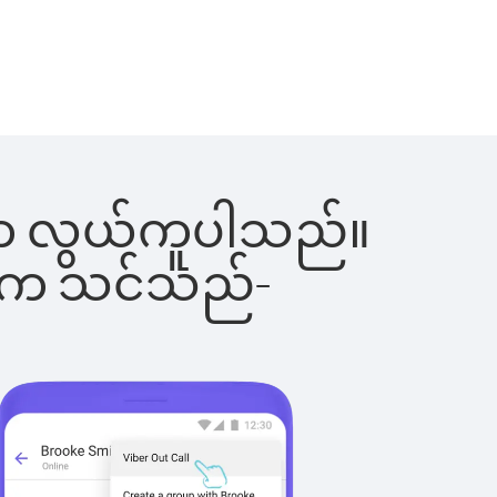
ြင်းက လွယ်ကူပါသည်။
ိပါက သင်သည်-