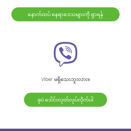
နောက်ထပ် နေရာဒေသများကို ရှာရန်
Viber မရှိသေးဘူးလား။
ခုပဲ ဒေါင်းလုတ်လုပ်လိုက်ပါ