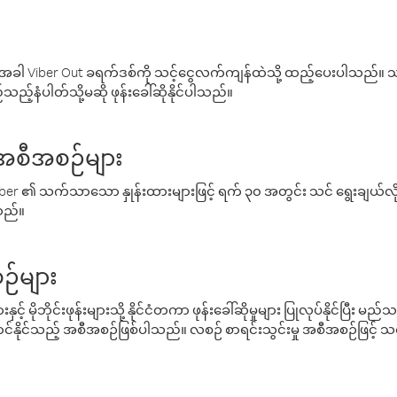
ါ Viber Out ခရက်ဒစ်ကို သင့်ငွေလက်ကျန်ထဲသို့ ထည့်ပေးပါသည်။ သင
ည့်နံပါတ်သို့မဆို ဖုန်းခေါ်ဆိုနိုင်ပါသည်။
် အစီအစဉ်များ
် Viber ၏ သက်သာသော နှုန်းထားများဖြင့် ရက် ၃၀ အတွင်း သင် ရွေးချယ်
်သည်။
ဉ်များ
့် မိုဘိုင်းဖုန်းများသို့ နိုင်ငံတကာ ဖုန်းခေါ်ဆိုမှုများ ပြုလုပ်နိုင်ပြီး
်နိုင်သည့် အစီအစဉ်ဖြစ်ပါသည်။ လစဉ် စာရင်းသွင်းမှု အစီအစဉ်ဖြင့်