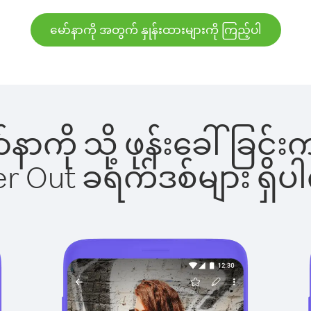
မော်နာကို အတွက် နှုန်းထားများကို ကြည့်ပါ
ော်နာကို သို့ ဖုန်းခေါ်ခ
ber Out ခရက်ဒစ်များ ရှ