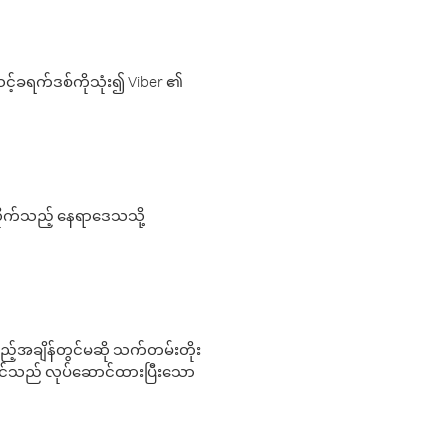
့်ခရက်ဒစ်ကိုသုံး၍ Viber ၏
လိုက်သည့် နေရာဒေသသို့
 မည်သည့်အချိန်တွင်မဆို သက်တမ်းတိုး
 သင်သည် လုပ်ဆောင်ထားပြီးသော