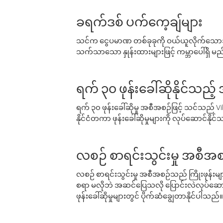
ခရက်ဒစ် ပက်ကေ့ချ်များ
သင်က ငွေပမာဏ တစ်ခုခုကို ဝယ်ယူလိုက်သောအခ
သက်သာသော နှုန်းထားများဖြင့် ကမ္ဘာပေါ်ရှိ မည်သ
ရက် ၃၀ ဖုန်းခေါ်ဆိုနိုင်သည့
ရက် ၃၀ ဖုန်းခေါ်ဆိုမှု အစီအစဉ်ဖြင့် သင်သည
နိုင်ငံတကာ ဖုန်းခေါ်ဆိုမှုများကို လုပ်ဆောင်နိုင
လစဉ် စာရင်းသွင်းမှု အစီအစ
လစဉ် စာရင်းသွင်းမှု အစီအစဉ်သည် ကြိုးဖုန်းများနှင
စရာ မလိုဘဲ အဆင်ပြေသလို ပြောင်းလဲလုပ်ဆောင
ဖုန်းခေါ်ဆိုမှုများတွင် ပိုက်ဆံချွေတာနိုင်ပါသည်။