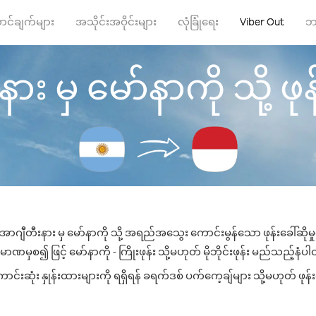
ာင်ချက်များ
အသိုင်းအဝိုင်းများ
လုံခြုံရေး
Viber Out
ဘ
း မှ မော်နာကို သို့ ဖုန်
အာဂျီတီးနား မှ မော်နာကို သို့ အရည်အသွေး ကောင်းမွန်သော ဖုန်းခေါ်ဆိုမှ
ာဏမှစ၍ ဖြင့် မော်နာကို - ကြိုးဖုန်း သို့မဟုတ် မိုဘိုင်းဖုန်း မည်သည့်နံပါတ်
်းဆုံး နှုန်းထားများကို ရရှိရန် ခရက်ဒစ် ပက်ကေ့ချ်များ သို့မဟုတ် ဖုန်