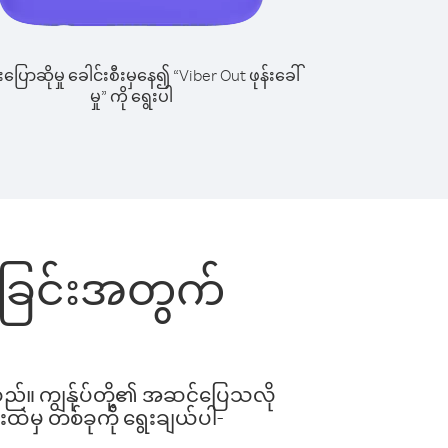
ြောဆိုမှု ခေါင်းစီးမှနေ၍ “Viber Out ဖုန်းခေါ်
မှု” ကို ရွေးပါ
ေါ်ခြင်းအတွက်
ါသည်။ ကျွန်ုပ်တို့၏ အဆင်ပြေသလို
းထဲမှ တစ်ခုကို ရွေးချယ်ပါ-