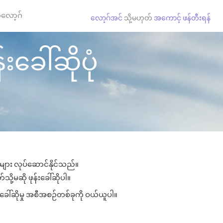
လော့ဂ်
လော့ဂ်အင်
သို့မဟုတ်
အကောင့် ဖန်တီးရန်
းခေါ်ဆိုပုံ
ုများ လုပ်ဆောင်နိုင်သည်။
သို့မဆို ဖုန်းခေါ်ဆိုပါ။
းခေါ်ဆိုမှု အစီအစဉ်တစ်ခုကို ဝယ်ယူပါ။