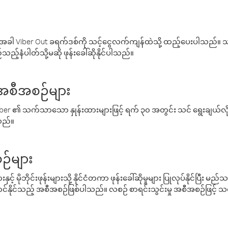
ါ Viber Out ခရက်ဒစ်ကို သင့်ငွေလက်ကျန်ထဲသို့ ထည့်ပေးပါသည်။ သင
ည့်နံပါတ်သို့မဆို ဖုန်းခေါ်ဆိုနိုင်ပါသည်။
် အစီအစဉ်များ
် Viber ၏ သက်သာသော နှုန်းထားများဖြင့် ရက် ၃၀ အတွင်း သင် ရွေးချယ်
်သည်။
ဉ်များ
့် မိုဘိုင်းဖုန်းများသို့ နိုင်ငံတကာ ဖုန်းခေါ်ဆိုမှုများ ပြုလုပ်နိုင်ပြီး
်နိုင်သည့် အစီအစဉ်ဖြစ်ပါသည်။ လစဉ် စာရင်းသွင်းမှု အစီအစဉ်ဖြင့်