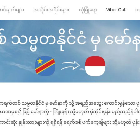
ာင်ချက်များ
အသိုင်းအဝိုင်းများ
လုံခြုံရေး
Viber Out
ဘ
သမ္မတနိုင်ငံ မှ မော်နာကိ
မိုကရက်တစ် သမ္မတနိုင်ငံ မှ မော်နာကို သို့ အရည်အသွေး ကောင်းမွန်သော ဖုန်
ာဏမှစ၍ ဖြင့် မော်နာကို - ကြိုးဖုန်း သို့မဟုတ် မိုဘိုင်းဖုန်း မည်သည့်နံပါတ်
်းဆုံး နှုန်းထားများကို ရရှိရန် ခရက်ဒစ် ပက်ကေ့ချ်များ သို့မဟုတ် ဖုန်