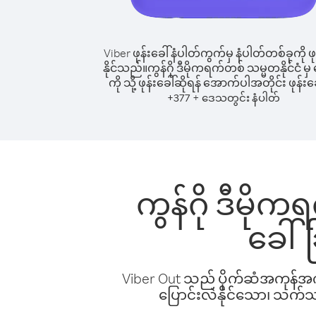
Viber ဖုန်းခေါ်နံပါတ်ကွက်မှ နံပါတ်တစ်ခုကို ဖု
နိုင်သည်။
ကွန်ဂို ဒီမိုကရက်တစ် သမ္မတနိုင်ငံ မှ
ကို သို့ ဖုန်းခေါ်ဆိုရန် အောက်ပါအတိုင်း ဖုန်းခ
+
+
377
ဒေသတွင်း နံပါတ်
ကွန်ဂို ဒီမိုကရ
ခေါ်
Viber Out သည် ပိုက်ဆံအကုန်အကျ 
ပြောင်းလဲနိုင်သော၊ သက်သာသ