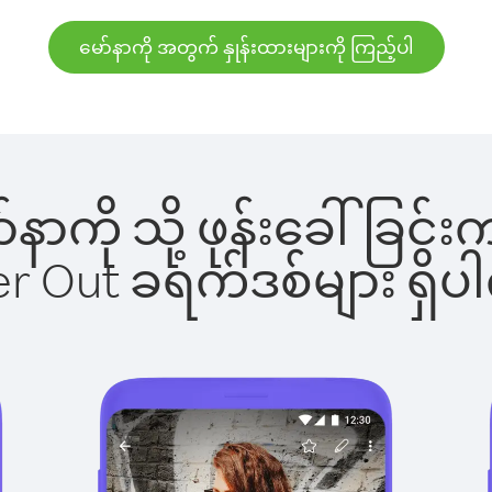
မော်နာကို အတွက် နှုန်းထားများကို ကြည့်ပါ
ော်နာကို သို့ ဖုန်းခေါ်ခ
ber Out ခရက်ဒစ်များ ရှ