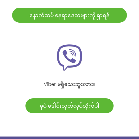
နောက်ထပ် နေရာဒေသများကို ရှာရန်
Viber မရှိသေးဘူးလား။
ခုပဲ ဒေါင်းလုတ်လုပ်လိုက်ပါ