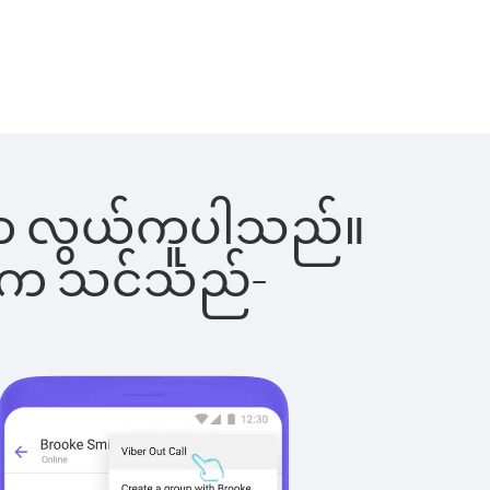
ြင်းက လွယ်ကူပါသည်။
ိပါက သင်သည်-