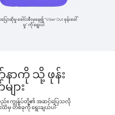
ြောဆိုမှု ခေါင်းစီးမှနေ၍ “Viber Out ဖုန်းခေါ်
မှု” ကို ရွေးပါ
နာကို သို့ ဖုန်း
်များ
ါသည်။ ကျွန်ုပ်တို့၏ အဆင်ပြေသလို
းထဲမှ တစ်ခုကို ရွေးချယ်ပါ-