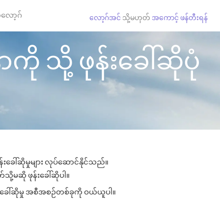
လော့ဂ်
လော့ဂ်အင်
သို့မဟုတ်
အကောင့် ဖန်တီးရန်
ု သို့ ဖုန်းခေါ်ဆိုပုံ
းခေါ်ဆိုမှုများ လုပ်ဆောင်နိုင်သည်။
သို့မဆို ဖုန်းခေါ်ဆိုပါ။
းခေါ်ဆိုမှု အစီအစဉ်တစ်ခုကို ဝယ်ယူပါ။