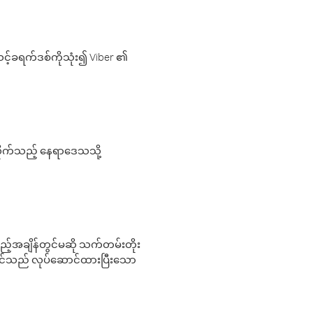
့်ခရက်ဒစ်ကိုသုံး၍ Viber ၏
လိုက်သည့် နေရာဒေသသို့
 မည်သည့်အချိန်တွင်မဆို သက်တမ်းတိုး
 သင်သည် လုပ်ဆောင်ထားပြီးသော