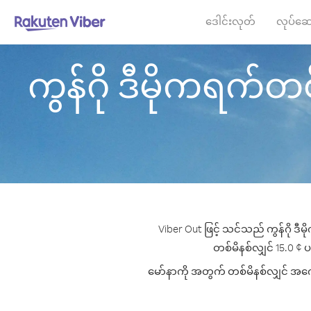
ဒေါင်းလုတ်
လုပ်ဆေ
ကွန်ဂို ဒီမိုကရက်တစ် 
Viber Out ဖြင့် သင်သည် ကွန်ဂို ဒီ
တစ်မိနစ်လျှင် 15.0 ¢ ပမ
မော်နာကို အတွက် တစ်မိနစ်လျှင် အကောင