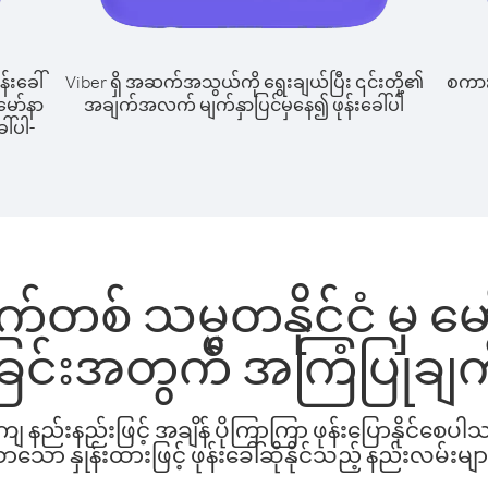
န်းခေါ်
Viber ရှိ အဆက်အသွယ်ကို ရွေးချယ်ပြီး ၎င်းတို့၏
စကားပ
 မော်နာ
အချက်အလက် မျက်နှာပြင်မှနေ၍ ဖုန်းခေါ်ပါ
ေါ်ပါ-
က်တစ် သမ္မတနိုင်ငံ မှ မော်
ခြင်းအတွက် အကြံပြုချက
နည်းနည်းဖြင့် အချိန် ပိုကြာကြာ ဖုန်းပြောနိုင်စေပ
ော နှုန်းထားဖြင့် ဖုန်းခေါ်ဆိုနိုင်သည့် နည်းလမ်းမျာ