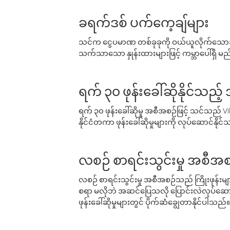
ခရက်ဒစ် ပက်ကေ့ချ်များ
သင်က ငွေပမာဏ တစ်ခုခုကို ဝယ်ယူလိုက်သောအခ
သက်သာသော နှုန်းထားများဖြင့် ကမ္ဘာပေါ်ရှိ မည်သ
ရက် ၃၀ ဖုန်းခေါ်ဆိုနိုင်သည့
ရက် ၃၀ ဖုန်းခေါ်ဆိုမှု အစီအစဉ်ဖြင့် သင်သည
နိုင်ငံတကာ ဖုန်းခေါ်ဆိုမှုများကို လုပ်ဆောင်နိုင
လစဉ် စာရင်းသွင်းမှု အစီအစ
လစဉ် စာရင်းသွင်းမှု အစီအစဉ်သည် ကြိုးဖုန်းများနှင
စရာ မလိုဘဲ အဆင်ပြေသလို ပြောင်းလဲလုပ်ဆောင
ဖုန်းခေါ်ဆိုမှုများတွင် ပိုက်ဆံချွေတာနိုင်ပါသည်။