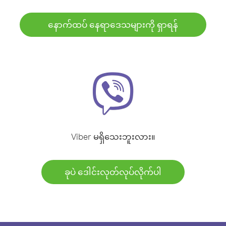
နောက်ထပ် နေရာဒေသများကို ရှာရန်
Viber မရှိသေးဘူးလား။
ခုပဲ ဒေါင်းလုတ်လုပ်လိုက်ပါ