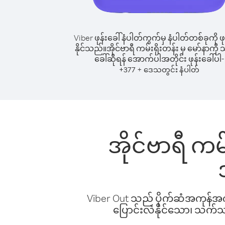
Viber ဖုန်းခေါ်နံပါတ်ကွက်မှ နံပါတ်တစ်ခုကို ဖု
နိုင်သည်။
အိုင်ဗာရီ ကမ်းရိုးတန်း မှ မော်နာကို သို
ခေါ်ဆိုရန် အောက်ပါအတိုင်း ဖုန်းခေါ်ပါ-
+
+
377
ဒေသတွင်း နံပါတ်
အိုင်ဗာရီ ကမ်း
Viber Out သည် ပိုက်ဆံအကုန်အကျ 
ပြောင်းလဲနိုင်သော၊ သက်သာသ