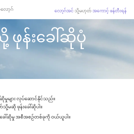
လော့ဂ်
လော့ဂ်အင်
သို့မဟုတ်
အကောင့် ဖန်တီးရန်
 ဖုန်းခေါ်ဆိုပုံ
ဆိုမှုများ လုပ်ဆောင်နိုင်သည်။
သို့မဆို ဖုန်းခေါ်ဆိုပါ။
းခေါ်ဆိုမှု အစီအစဉ်တစ်ခုကို ဝယ်ယူပါ။