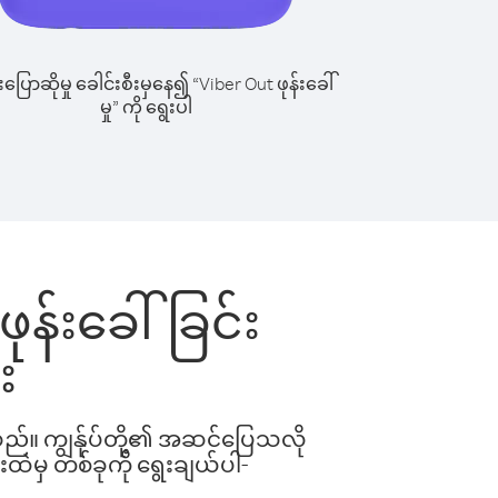
ြောဆိုမှု ခေါင်းစီးမှနေ၍ “Viber Out ဖုန်းခေါ်
မှု” ကို ရွေးပါ
 ဖုန်းခေါ်ခြင်း
း
ါသည်။ ကျွန်ုပ်တို့၏ အဆင်ပြေသလို
းထဲမှ တစ်ခုကို ရွေးချယ်ပါ-