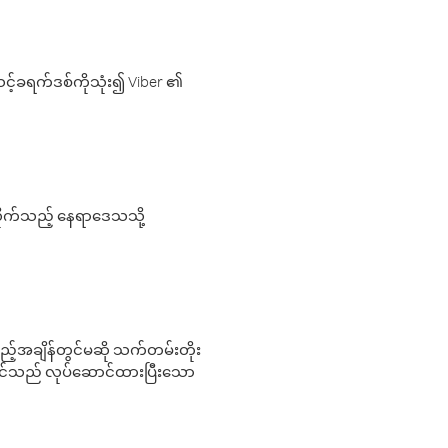
့်ခရက်ဒစ်ကိုသုံး၍ Viber ၏
လိုက်သည့် နေရာဒေသသို့
 မည်သည့်အချိန်တွင်မဆို သက်တမ်းတိုး
 သင်သည် လုပ်ဆောင်ထားပြီးသော