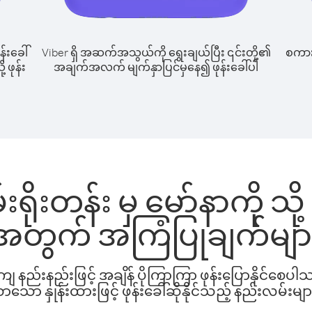
န်းခေါ်
Viber ရှိ အဆက်အသွယ်ကို ရွေးချယ်ပြီး ၎င်းတို့၏
စကားပ
့ ဖုန်း
အချက်အလက် မျက်နှာပြင်မှနေ၍ ဖုန်းခေါ်ပါ
ရိုးတန်း မှ မော်နာကို သို့
အတွက် အကြံပြုချက်မျာ
နည်းနည်းဖြင့် အချိန် ပိုကြာကြာ ဖုန်းပြောနိုင်စေပ
ော နှုန်းထားဖြင့် ဖုန်းခေါ်ဆိုနိုင်သည့် နည်းလမ်းမျာ