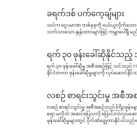
ခရက်ဒစ် ပက်ကေ့ချ်များ
သင်က ငွေပမာဏ တစ်ခုခုကို ဝယ်ယူလိုက်သောအခ
သက်သာသော နှုန်းထားများဖြင့် ကမ္ဘာပေါ်ရှိ မည်သ
ရက် ၃၀ ဖုန်းခေါ်ဆိုနိုင်သည့
ရက် ၃၀ ဖုန်းခေါ်ဆိုမှု အစီအစဉ်ဖြင့် သင်သည
နိုင်ငံတကာ ဖုန်းခေါ်ဆိုမှုများကို လုပ်ဆောင်နိုင
လစဉ် စာရင်းသွင်းမှု အစီအစ
လစဉ် စာရင်းသွင်းမှု အစီအစဉ်သည် ကြိုးဖုန်းများနှင
စရာ မလိုဘဲ အဆင်ပြေသလို ပြောင်းလဲလုပ်ဆောင
ဖုန်းခေါ်ဆိုမှုများတွင် ပိုက်ဆံချွေတာနိုင်ပါသည်။