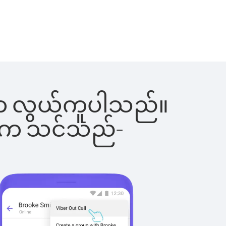
ြင်းက လွယ်ကူပါသည်။
ိပါက သင်သည်-