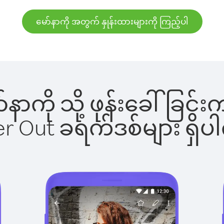
မော်နာကို အတွက် နှုန်းထားများကို ကြည့်ပါ
ော်နာကို သို့ ဖုန်းခေါ်ခ
ber Out ခရက်ဒစ်များ ရှ