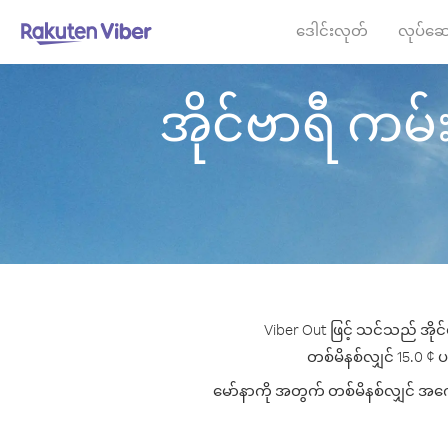
ဒေါင်းလုတ်
လုပ်ဆေ
အိုင်ဗာရီ ကမ်းရ
Viber Out ဖြင့် သင်သည် အိုင်
တစ်မိနစ်လျှင် 15.0 ¢ ပမ
မော်နာကို အတွက် တစ်မိနစ်လျှင် အကောင