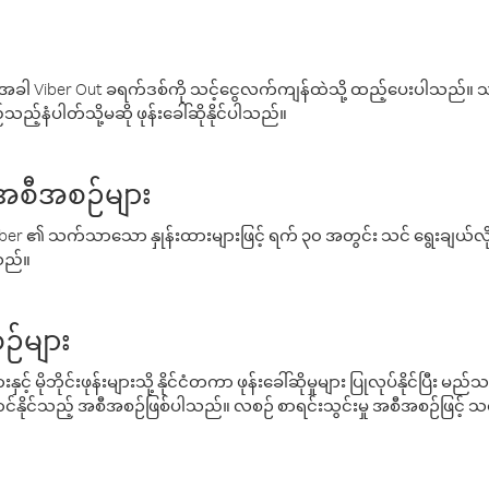
ါ Viber Out ခရက်ဒစ်ကို သင့်ငွေလက်ကျန်ထဲသို့ ထည့်ပေးပါသည်။ သင
ည့်နံပါတ်သို့မဆို ဖုန်းခေါ်ဆိုနိုင်ပါသည်။
် အစီအစဉ်များ
် Viber ၏ သက်သာသော နှုန်းထားများဖြင့် ရက် ၃၀ အတွင်း သင် ရွေးချယ်
်သည်။
ဉ်များ
့် မိုဘိုင်းဖုန်းများသို့ နိုင်ငံတကာ ဖုန်းခေါ်ဆိုမှုများ ပြုလုပ်နိုင်ပြီး
်နိုင်သည့် အစီအစဉ်ဖြစ်ပါသည်။ လစဉ် စာရင်းသွင်းမှု အစီအစဉ်ဖြင့်