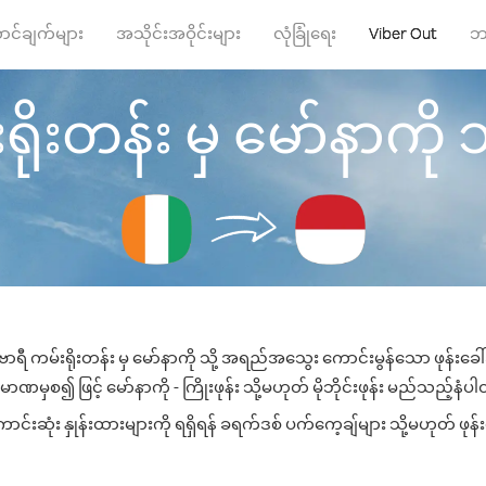
ာင်ချက်များ
အသိုင်းအဝိုင်းများ
လုံခြုံရေး
Viber Out
ဘ
ိုးတန်း မှ မော်နာကို သို့
ဗာရီ ကမ်းရိုးတန်း မှ မော်နာကို သို့ အရည်အသွေး ကောင်းမွန်သော ဖုန်းခေါ်
ာဏမှစ၍ ဖြင့် မော်နာကို - ကြိုးဖုန်း သို့မဟုတ် မိုဘိုင်းဖုန်း မည်သည့်နံပါတ်
်းဆုံး နှုန်းထားများကို ရရှိရန် ခရက်ဒစ် ပက်ကေ့ချ်များ သို့မဟုတ် ဖုန်