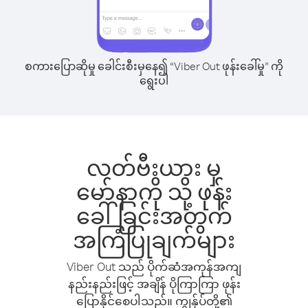
စကားပြောဆိုမှု ခေါင်းစီးမှနေ၍ “Viber Out ဖုန်းခေါ်မှု” ကို
ရွေးပါ
လတ်ဗီးယား မှ
မော်နာကို သို့ ဖုန်း
ခေါ်ခြင်းအတွက်
အကြံပြုချက်များ
Viber Out သည် ပိုက်ဆံအကုန်အကျ
နည်းနည်းဖြင့် အချိန် ပိုကြာကြာ ဖုန်း
ပြောနိုင်စေပါသည်။ ကျွန်ုပ်တို့၏