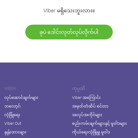
Viber မရှိသေးဘူးလား။
ခုပဲ ဒေါင်းလုတ်လုပ်လိုက်ပါ
VIBER
ကုမ္ပဏီ
လုပ်ဆောင်ချက်များ
Viber အကြောင်း
ဘလော့ဂ်
အမှတ်တံဆိပ် စင်တာ
လုံခြုံရေး
အလုပ်အကိုင်များ
Viber Out
စည်းကမ်းချက်များနှင့် မူဝါဒများ
နှုန်းထားများ
ကိုယ်ရေးလုံခြုံမှု မူဝါဒ