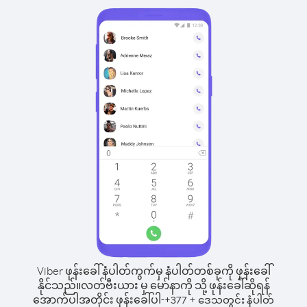
Viber ဖုန်းခေါ်နံပါတ်ကွက်မှ နံပါတ်တစ်ခုကို ဖုန်းခေါ်
နိုင်သည်။
လတ်ဗီးယား မှ မော်နာကို သို့ ဖုန်းခေါ်ဆိုရန်
အောက်ပါအတိုင်း ဖုန်းခေါ်ပါ-
+
+
377
ဒေသတွင်း နံပါတ်