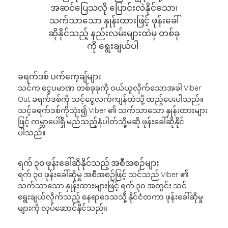
အဆင်ပြေသလို ပြောင်းလဲနိုင်သော၊
သက်သာသော နှုန်းထားဖြင့် ဖုန်းခေါ်
ဆိုနိုင်သည့် နည်းလမ်းများထဲမှ တစ်ခု
ကို ရွေးချယ်ပါ-
ခရက်ဒစ် ပက်ကေ့ချ်များ
သင်က ငွေပမာဏ တစ်ခုခုကို ဝယ်ယူလိုက်သောအခါ Viber
Out ခရက်ဒစ်ကို သင့်ငွေလက်ကျန်ထဲသို့ ထည့်ပေးပါသည်။
သင့်ခရက်ဒစ်ကိုသုံး၍ Viber ၏ သက်သာသော နှုန်းထားများ
ဖြင့် ကမ္ဘာပေါ်ရှိ မည်သည့်နံပါတ်သို့မဆို ဖုန်းခေါ်ဆိုနိုင်
ပါသည်။
ရက် ၃၀ ဖုန်းခေါ်ဆိုနိုင်သည့် အစီအစဉ်များ
ရက် ၃၀ ဖုန်းခေါ်ဆိုမှု အစီအစဉ်ဖြင့် သင်သည် Viber ၏
သက်သာသော နှုန်းထားများဖြင့် ရက် ၃၀ အတွင်း သင်
ရွေးချယ်လိုက်သည့် နေရာဒေသသို့ နိုင်ငံတကာ ဖုန်းခေါ်ဆိုမှု
များကို လုပ်ဆောင်နိုင်သည်။