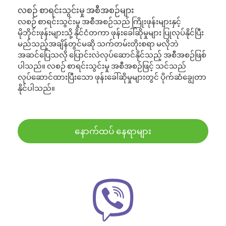
လစဉ် စာရင်းသွင်းမှု အစီအစဉ်များ
လစဉ် စာရင်းသွင်းမှု အစီအစဉ်သည် ကြိုးဖုန်းများနှင့်
မိုဘိုင်းဖုန်းများသို့ နိုင်ငံတကာ ဖုန်းခေါ်ဆိုမှုများ ပြုလုပ်နိုင်ပြီး
မည်သည့်အချိန်တွင်မဆို သက်တမ်းတိုးစရာ မလိုဘဲ
အဆင်ပြေသလို ပြောင်းလဲလုပ်ဆောင်နိုင်သည့် အစီအစဉ်ဖြစ်
ပါသည်။ လစဉ် စာရင်းသွင်းမှု အစီအစဉ်ဖြင့် သင်သည်
လုပ်ဆောင်ထားပြီးသော ဖုန်းခေါ်ဆိုမှုများတွင် ပိုက်ဆံချွေတာ
နိုင်ပါသည်။
နောက်ထပ် နေရာများ