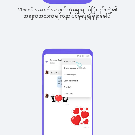
Viber ရှိ အဆက်အသွယ်ကို ရွေးချယ်ပြီး ၎င်းတို့၏
အချက်အလက် မျက်နှာပြင်မှနေ၍ ဖုန်းခေါ်ပါ