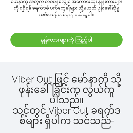
မော်နာကို အတွက် တစ်မိနစ်လျှင် အကောင်းဆုံး နှုန်းထားများ
ကို ရရှိရန် ခရက်ဒစ် ပက်ကေ့ချ်များ သို့မဟုတ် ဖုန်းခေါ်ဆိုမှု
အစီအစဉ်တစ်ခုကို ဝယ်ယူပါ။
နှုန်းထားများကို ကြည့်ပါ
Viber Out ဖြင့် မော်နာကို သို့
ဖုန်းခေါ်ခြင်းက လွယ်ကူ
ပါသည်။
သင့်တွင် Viber Out ခရက်ဒ
စ်များ ရှိပါက သင်သည်-