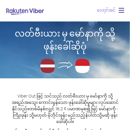
လော့ဂ်အင်
Togg
navig
လတ်ဗီးယား မှ မော်နာကို သို့
ဖုန်းခေါ်ဆိုပုံ
Viber Out ဖြင့် သင်သည် လတ်ဗီးယား မှ မော်နာကို သို့
အရည်အသွေး ကောင်းမွန်သော ဖုန်းခေါ်ဆိုမှုများ လုပ်ဆောင်
နိုင်သည်။
တစ်မိနစ်လျှင် 18.2 ¢ ပမာဏမှစ၍ ဖြင့် မော်နာကို -
ကြိုးဖုန်း သို့မဟုတ် မိုဘိုင်းဖုန်း မည်သည့်နံပါတ်သို့မဆို ဖုန်း
ခေါ်ဆိုပါ။