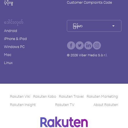
ပံ့ပိုးမှု
Customer Complaints Code
ဒေါင်းလုတ်
မြန်မာ
Android
iPhone & iPad
Windows PC
Mac
©
2026
Viber Media S.à r.l.
Linux
Rakuten Viki
Rakuten Kobo
Rakuten Travel
Rakuten Marketing
Rakuten Insight
Rakuten TV
About Rakuten