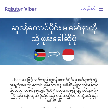
လော့ဂ်အင်
Togg
navig
ဆူဒန်တောင်ပိုင်း မှ မော်နာကို
သို့ ဖုန်းခေါ်ဆိုပုံ
Viber Out ဖြင့် သင်သည် ဆူဒန်တောင်ပိုင်း မှ မော်နာကို သို့
အရည်အသွေး ကောင်းမွန်သော ဖုန်းခေါ်ဆိုမှုများ လုပ်ဆောင်
နိုင်သည်။
တစ်မိနစ်လျှင် 15.0 ¢ ပမာဏမှစ၍ ဖြင့် မော်နာကို -
ကြိုးဖုန်း သို့မဟုတ် မိုဘိုင်းဖုန်း မည်သည့်နံပါတ်သို့မဆို ဖုန်း
ခေါ်ဆိုပါ။