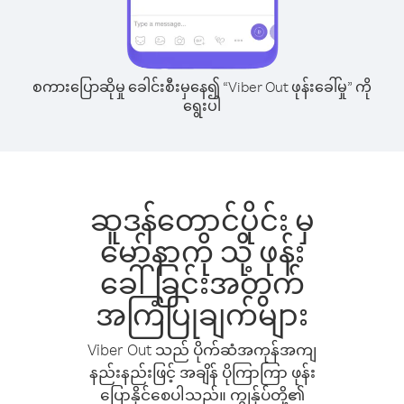
စကားပြောဆိုမှု ခေါင်းစီးမှနေ၍ “Viber Out ဖုန်းခေါ်မှု” ကို
ရွေးပါ
ဆူဒန်တောင်ပိုင်း မှ
မော်နာကို သို့ ဖုန်း
ခေါ်ခြင်းအတွက်
အကြံပြုချက်များ
Viber Out သည် ပိုက်ဆံအကုန်အကျ
နည်းနည်းဖြင့် အချိန် ပိုကြာကြာ ဖုန်း
ပြောနိုင်စေပါသည်။ ကျွန်ုပ်တို့၏