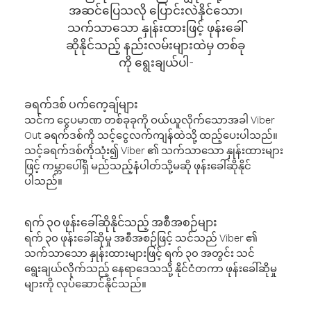
အဆင်ပြေသလို ပြောင်းလဲနိုင်သော၊
သက်သာသော နှုန်းထားဖြင့် ဖုန်းခေါ်
ဆိုနိုင်သည့် နည်းလမ်းများထဲမှ တစ်ခု
ကို ရွေးချယ်ပါ-
ခရက်ဒစ် ပက်ကေ့ချ်များ
သင်က ငွေပမာဏ တစ်ခုခုကို ဝယ်ယူလိုက်သောအခါ Viber
Out ခရက်ဒစ်ကို သင့်ငွေလက်ကျန်ထဲသို့ ထည့်ပေးပါသည်။
သင့်ခရက်ဒစ်ကိုသုံး၍ Viber ၏ သက်သာသော နှုန်းထားများ
ဖြင့် ကမ္ဘာပေါ်ရှိ မည်သည့်နံပါတ်သို့မဆို ဖုန်းခေါ်ဆိုနိုင်
ပါသည်။
ရက် ၃၀ ဖုန်းခေါ်ဆိုနိုင်သည့် အစီအစဉ်များ
ရက် ၃၀ ဖုန်းခေါ်ဆိုမှု အစီအစဉ်ဖြင့် သင်သည် Viber ၏
သက်သာသော နှုန်းထားများဖြင့် ရက် ၃၀ အတွင်း သင်
ရွေးချယ်လိုက်သည့် နေရာဒေသသို့ နိုင်ငံတကာ ဖုန်းခေါ်ဆိုမှု
များကို လုပ်ဆောင်နိုင်သည်။