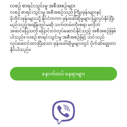
လစဉ် စာရင်းသွင်းမှု အစီအစဉ်များ
လစဉ် စာရင်းသွင်းမှု အစီအစဉ်သည် ကြိုးဖုန်းများနှင့်
မိုဘိုင်းဖုန်းများသို့ နိုင်ငံတကာ ဖုန်းခေါ်ဆိုမှုများ ပြုလုပ်နိုင်ပြီး
မည်သည့်အချိန်တွင်မဆို သက်တမ်းတိုးစရာ မလိုဘဲ
အဆင်ပြေသလို ပြောင်းလဲလုပ်ဆောင်နိုင်သည့် အစီအစဉ်ဖြစ်
ပါသည်။ လစဉ် စာရင်းသွင်းမှု အစီအစဉ်ဖြင့် သင်သည်
လုပ်ဆောင်ထားပြီးသော ဖုန်းခေါ်ဆိုမှုများတွင် ပိုက်ဆံချွေတာ
နိုင်ပါသည်။
နောက်ထပ် နေရာများ