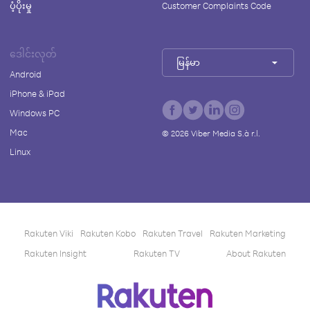
ပံ့ပိုးမှု
Customer Complaints Code
ဒေါင်းလုတ်
မြန်မာ
Android
iPhone & iPad
Windows PC
Mac
©
2026
Viber Media S.à r.l.
Linux
Rakuten Viki
Rakuten Kobo
Rakuten Travel
Rakuten Marketing
Rakuten Insight
Rakuten TV
About Rakuten