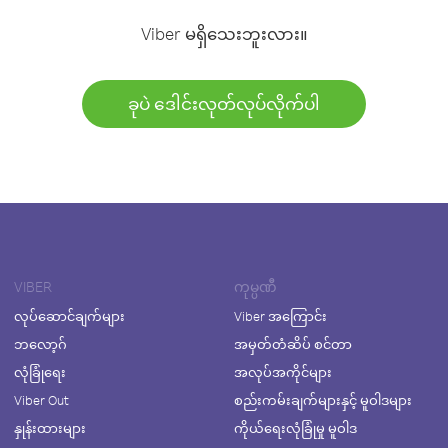
Viber မရှိသေးဘူးလား။
ခုပဲ ဒေါင်းလုတ်လုပ်လိုက်ပါ
VIBER
ကုမ္ပဏီ
လုပ်ဆောင်ချက်များ
Viber အကြောင်း
ဘလော့ဂ်
အမှတ်တံဆိပ် စင်တာ
လုံခြုံရေး
အလုပ်အကိုင်များ
Viber Out
စည်းကမ်းချက်များနှင့် မူဝါဒများ
နှုန်းထားများ
ကိုယ်ရေးလုံခြုံမှု မူဝါဒ