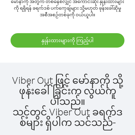
မော်နာကို အတွက် တစ်မိနစ်လျှင် အကောင်းဆုံး နှုန်းထားများ
ကို ရရှိရန် ခရက်ဒစ် ပက်ကေ့ချ်များ သို့မဟုတ် ဖုန်းခေါ်ဆိုမှု
အစီအစဉ်တစ်ခုကို ဝယ်ယူပါ။
နှုန်းထားများကို ကြည့်ပါ
Viber Out ဖြင့် မော်နာကို သို့
ဖုန်းခေါ်ခြင်းက လွယ်ကူ
ပါသည်။
သင့်တွင် Viber Out ခရက်ဒ
စ်များ ရှိပါက သင်သည်-