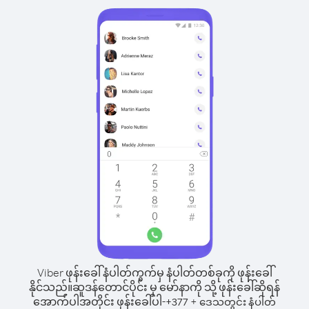
Viber ဖုန်းခေါ်နံပါတ်ကွက်မှ နံပါတ်တစ်ခုကို ဖုန်းခေါ်
နိုင်သည်။
ဆူဒန်တောင်ပိုင်း မှ မော်နာကို သို့ ဖုန်းခေါ်ဆိုရန်
အောက်ပါအတိုင်း ဖုန်းခေါ်ပါ-
+
+
377
ဒေသတွင်း နံပါတ်