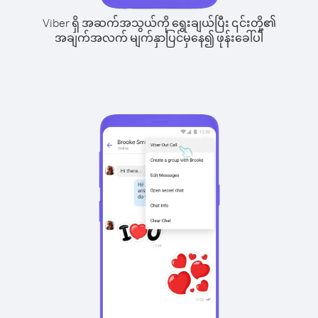
Viber ရှိ အဆက်အသွယ်ကို ရွေးချယ်ပြီး ၎င်းတို့၏
အချက်အလက် မျက်နှာပြင်မှနေ၍ ဖုန်းခေါ်ပါ