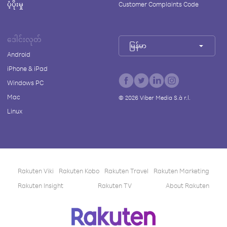
ပံ့ပိုးမှု
Customer Complaints Code
ဒေါင်းလုတ်
မြန်မာ
Android
iPhone & iPad
Windows PC
Mac
©
2026
Viber Media S.à r.l.
Linux
Rakuten Viki
Rakuten Kobo
Rakuten Travel
Rakuten Marketing
Rakuten Insight
Rakuten TV
About Rakuten