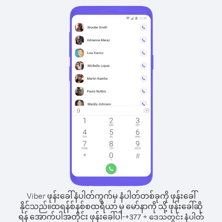
Viber ဖုန်းခေါ်နံပါတ်ကွက်မှ နံပါတ်တစ်ခုကို ဖုန်းခေါ်
နိုင်သည်။
ထရန်စ်နစ်စထရီယာ မှ မော်နာကို သို့ ဖုန်းခေါ်ဆို
ရန် အောက်ပါအတိုင်း ဖုန်းခေါ်ပါ-
+
+
377
ဒေသတွင်း နံပါတ်