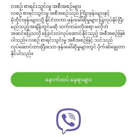
လစဉ် စာရင်းသွင်းမှု အစီအစဉ်များ
လစဉ် စာရင်းသွင်းမှု အစီအစဉ်သည် ကြိုးဖုန်းများနှင့်
မိုဘိုင်းဖုန်းများသို့ နိုင်ငံတကာ ဖုန်းခေါ်ဆိုမှုများ ပြုလုပ်နိုင်ပြီး
မည်သည့်အချိန်တွင်မဆို သက်တမ်းတိုးစရာ မလိုဘဲ
အဆင်ပြေသလို ပြောင်းလဲလုပ်ဆောင်နိုင်သည့် အစီအစဉ်ဖြစ်
ပါသည်။ လစဉ် စာရင်းသွင်းမှု အစီအစဉ်ဖြင့် သင်သည်
လုပ်ဆောင်ထားပြီးသော ဖုန်းခေါ်ဆိုမှုများတွင် ပိုက်ဆံချွေတာ
နိုင်ပါသည်။
နောက်ထပ် နေရာများ