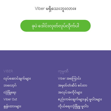
Viber မရှိသေးဘူးလား။
ခုပဲ ဒေါင်းလုတ်လုပ်လိုက်ပါ
VIBER
ကုမ္ပဏီ
လုပ်ဆောင်ချက်များ
Viber အကြောင်း
ဘလော့ဂ်
အမှတ်တံဆိပ် စင်တာ
လုံခြုံရေး
အလုပ်အကိုင်များ
Viber Out
စည်းကမ်းချက်များနှင့် မူဝါဒများ
နှုန်းထားများ
ကိုယ်ရေးလုံခြုံမှု မူဝါဒ