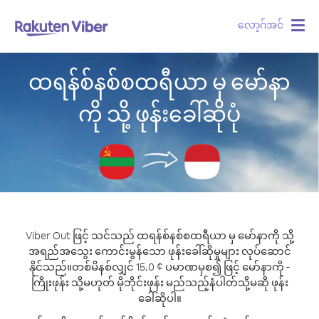
လော့ဂ်အင်
Togg
navig
ထရန်စ်နစ်စထရီယာ မှ မော်နာ
ကို သို့ ဖုန်းခေါ်ဆိုပုံ
Viber Out ဖြင့် သင်သည် ထရန်စ်နစ်စထရီယာ မှ မော်နာကို သို့
အရည်အသွေး ကောင်းမွန်သော ဖုန်းခေါ်ဆိုမှုများ လုပ်ဆောင်
နိုင်သည်။
တစ်မိနစ်လျှင် 15.0 ¢ ပမာဏမှစ၍ ဖြင့် မော်နာကို -
ကြိုးဖုန်း သို့မဟုတ် မိုဘိုင်းဖုန်း မည်သည့်နံပါတ်သို့မဆို ဖုန်း
ခေါ်ဆိုပါ။