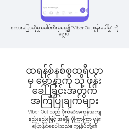
စကားပြောဆိုမှု ခေါင်းစီးမှနေ၍ “Viber Out ဖုန်းခေါ်မှု” ကို
ရွေးပါ
ထရန်စ်နစ်စထရီယာ
မှ မော်နာကို သို့ ဖုန်း
ခေါ်ခြင်းအတွက်
အကြံပြုချက်များ
Viber Out သည် ပိုက်ဆံအကုန်အကျ
နည်းနည်းဖြင့် အချိန် ပိုကြာကြာ ဖုန်း
ပြောနိုင်စေပါသည်။ ကျွန်ုပ်တို့၏