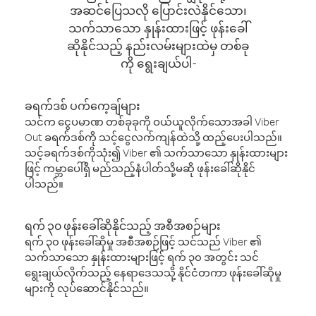
အဆင်ပြေသလို ပြောင်းလဲနိုင်သော၊
သက်သာသော နှုန်းထားဖြင့် ဖုန်းခေါ်
ဆိုနိုင်သည့် နည်းလမ်းများထဲမှ တစ်ခု
ကို ရွေးချယ်ပါ-
ခရက်ဒစ် ပက်ကေ့ချ်များ
သင်က ငွေပမာဏ တစ်ခုခုကို ဝယ်ယူလိုက်သောအခါ Viber
Out ခရက်ဒစ်ကို သင့်ငွေလက်ကျန်ထဲသို့ ထည့်ပေးပါသည်။
သင့်ခရက်ဒစ်ကိုသုံး၍ Viber ၏ သက်သာသော နှုန်းထားများ
ဖြင့် ကမ္ဘာပေါ်ရှိ မည်သည့်နံပါတ်သို့မဆို ဖုန်းခေါ်ဆိုနိုင်
ပါသည်။
ရက် ၃၀ ဖုန်းခေါ်ဆိုနိုင်သည့် အစီအစဉ်များ
ရက် ၃၀ ဖုန်းခေါ်ဆိုမှု အစီအစဉ်ဖြင့် သင်သည် Viber ၏
သက်သာသော နှုန်းထားများဖြင့် ရက် ၃၀ အတွင်း သင်
ရွေးချယ်လိုက်သည့် နေရာဒေသသို့ နိုင်ငံတကာ ဖုန်းခေါ်ဆိုမှု
များကို လုပ်ဆောင်နိုင်သည်။