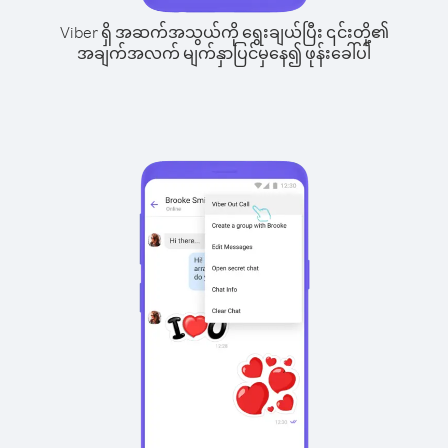
Viber ရှိ အဆက်အသွယ်ကို ရွေးချယ်ပြီး ၎င်းတို့၏
အချက်အလက် မျက်နှာပြင်မှနေ၍ ဖုန်းခေါ်ပါ