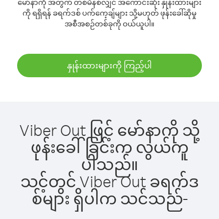
မော်နာကို အတွက် တစ်မိနစ်လျှင် အကောင်းဆုံး နှုန်းထားများ
ကို ရရှိရန် ခရက်ဒစ် ပက်ကေ့ချ်များ သို့မဟုတ် ဖုန်းခေါ်ဆိုမှု
အစီအစဉ်တစ်ခုကို ဝယ်ယူပါ။
နှုန်းထားများကို ကြည့်ပါ
Viber Out ဖြင့် မော်နာကို သို့
ဖုန်းခေါ်ခြင်းက လွယ်ကူ
ပါသည်။
သင့်တွင် Viber Out ခရက်ဒ
စ်များ ရှိပါက သင်သည်-