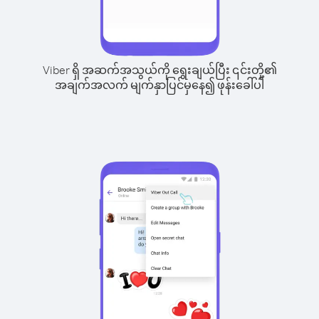
Viber ရှိ အဆက်အသွယ်ကို ရွေးချယ်ပြီး ၎င်းတို့၏
အချက်အလက် မျက်နှာပြင်မှနေ၍ ဖုန်းခေါ်ပါ