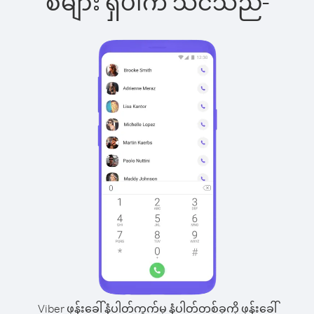
စ်များ ရှိပါက သင်သည်-
Viber ဖုန်းခေါ်နံပါတ်ကွက်မှ နံပါတ်တစ်ခုကို ဖုန်းခေါ်