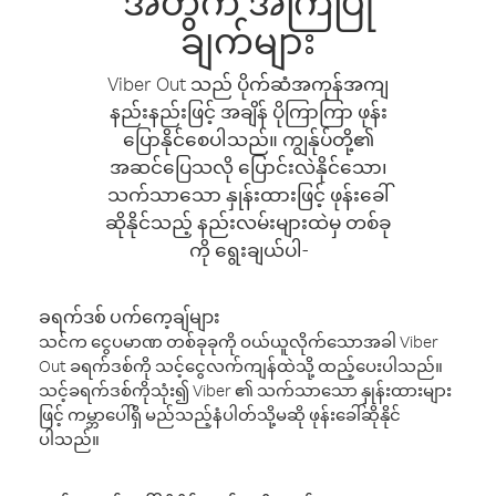
အတွက် အကြံပြု
ချက်များ
Viber Out သည် ပိုက်ဆံအကုန်အကျ
နည်းနည်းဖြင့် အချိန် ပိုကြာကြာ ဖုန်း
ပြောနိုင်စေပါသည်။ ကျွန်ုပ်တို့၏
အဆင်ပြေသလို ပြောင်းလဲနိုင်သော၊
သက်သာသော နှုန်းထားဖြင့် ဖုန်းခေါ်
ဆိုနိုင်သည့် နည်းလမ်းများထဲမှ တစ်ခု
ကို ရွေးချယ်ပါ-
ခရက်ဒစ် ပက်ကေ့ချ်များ
သင်က ငွေပမာဏ တစ်ခုခုကို ဝယ်ယူလိုက်သောအခါ Viber
Out ခရက်ဒစ်ကို သင့်ငွေလက်ကျန်ထဲသို့ ထည့်ပေးပါသည်။
သင့်ခရက်ဒစ်ကိုသုံး၍ Viber ၏ သက်သာသော နှုန်းထားများ
ဖြင့် ကမ္ဘာပေါ်ရှိ မည်သည့်နံပါတ်သို့မဆို ဖုန်းခေါ်ဆိုနိုင်
ပါသည်။