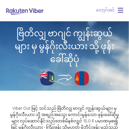
လော့ဂ်အင်
Togg
navig
ဗြိတိလျှ ဗာဂျင် ကျွန်းဆွယ်
များ မှ မွန်ဂိုးလီးယား သို့ ဖုန်း
ခေါ်ဆိုပုံ
Viber Out ဖြင့် သင်သည် ဗြိတိလျှ ဗာဂျင် ကျွန်းဆွယ်များ မှ
မွန်ဂိုးလီးယား သို့ အရည်အသွေး ကောင်းမွန်သော ဖုန်းခေါ်ဆိုမှု
များ လုပ်ဆောင်နိုင်သည်။
တစ်မိနစ်လျှင် 15.0 ¢ ပမာဏမှစ၍
ဖြင့် မွန်ဂိုးလီးယား - ကြိုးဖုန်း သို့မဟုတ် မိုဘိုင်းဖုန်း မည်သည့်