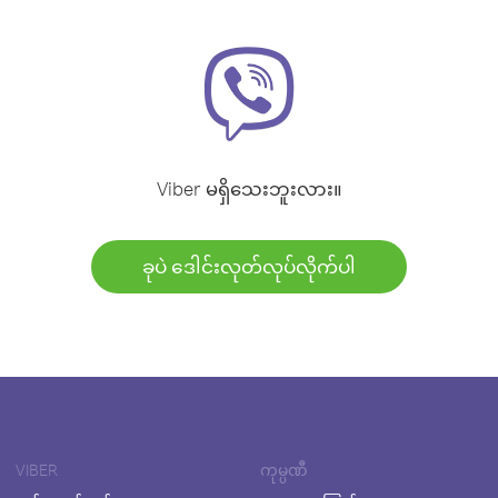
Viber မရှိသေးဘူးလား။
ခုပဲ ဒေါင်းလုတ်လုပ်လိုက်ပါ
VIBER
ကုမ္ပဏီ