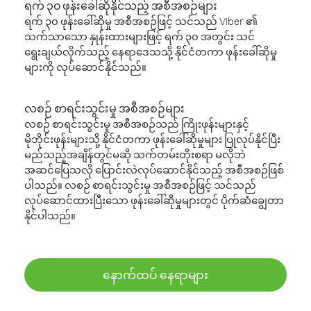
ရက် ၃၀ ဖုန်းခေါ်ဆိုနိုင်သည့် အစီအစဉ်များ
ရက် ၃၀ ဖုန်းခေါ်ဆိုမှု အစီအစဉ်ဖြင့် သင်သည် Viber ၏
သက်သာသော နှုန်းထားများဖြင့် ရက် ၃၀ အတွင်း သင်
ရွေးချယ်လိုက်သည့် နေရာဒေသသို့ နိုင်ငံတကာ ဖုန်းခေါ်ဆိုမှု
များကို လုပ်ဆောင်နိုင်သည်။
လစဉ် စာရင်းသွင်းမှု အစီအစဉ်များ
လစဉ် စာရင်းသွင်းမှု အစီအစဉ်သည် ကြိုးဖုန်းများနှင့်
မိုဘိုင်းဖုန်းများသို့ နိုင်ငံတကာ ဖုန်းခေါ်ဆိုမှုများ ပြုလုပ်နိုင်ပြီး
မည်သည့်အချိန်တွင်မဆို သက်တမ်းတိုးစရာ မလိုဘဲ
အဆင်ပြေသလို ပြောင်းလဲလုပ်ဆောင်နိုင်သည့် အစီအစဉ်ဖြစ်
ပါသည်။ လစဉ် စာရင်းသွင်းမှု အစီအစဉ်ဖြင့် သင်သည်
လုပ်ဆောင်ထားပြီးသော ဖုန်းခေါ်ဆိုမှုများတွင် ပိုက်ဆံချွေတာ
နိုင်ပါသည်။
နောက်ထပ် နေရာများ