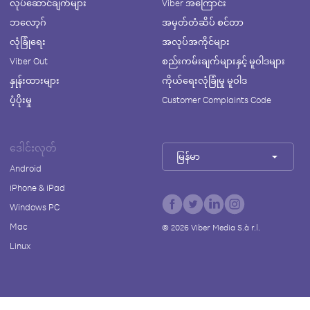
လုပ်ဆောင်ချက်များ
Viber အကြောင်း
ဘလော့ဂ်
အမှတ်တံဆိပ် စင်တာ
လုံခြုံရေး
အလုပ်အကိုင်များ
Viber Out
စည်းကမ်းချက်များနှင့် မူဝါဒများ
နှုန်းထားများ
ကိုယ်ရေးလုံခြုံမှု မူဝါဒ
ပံ့ပိုးမှု
Customer Complaints Code
ဒေါင်းလုတ်
မြန်မာ
Android
iPhone & iPad
Windows PC
Mac
©
2026
Viber Media S.à r.l.
Linux