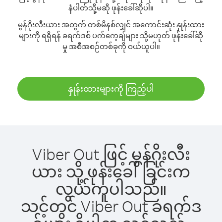
နံပါတ်သို့မဆို ဖုန်းခေါ်ဆိုပါ။
မွန်ဂိုးလီးယား အတွက် တစ်မိနစ်လျှင် အကောင်းဆုံး နှုန်းထား
များကို ရရှိရန် ခရက်ဒစ် ပက်ကေ့ချ်များ သို့မဟုတ် ဖုန်းခေါ်ဆို
မှု အစီအစဉ်တစ်ခုကို ဝယ်ယူပါ။
နှုန်းထားများကို ကြည့်ပါ
Viber Out ဖြင့် မွန်ဂိုးလီး
ယား သို့ ဖုန်းခေါ်ခြင်းက
လွယ်ကူပါသည်။
သင့်တွင် Viber Out ခရက်ဒ