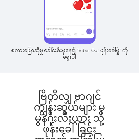
စကားပြောဆိုမှု ခေါင်းစီးမှနေ၍ “Viber Out ဖုန်းခေါ်မှု” ကို
ရွေးပါ
ဗြိတိလျှ ဗာဂျင်
ကျွန်းဆွယ်များ မှ
မွန်ဂိုးလီးယား သို့
ဖုန်းခေါ်ခြင်း