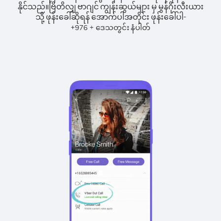
နိုင်သည်။
ဗြိတိလျှ ဗာဂျင် ကျွန်းဆွယ်များ မှ မွန်ဂိုးလီးယား
သို့ ဖုန်းခေါ်ဆိုရန် အောက်ပါအတိုင်း ဖုန်းခေါ်ပါ-
+
+
976
ဒေသတွင်း နံပါတ်