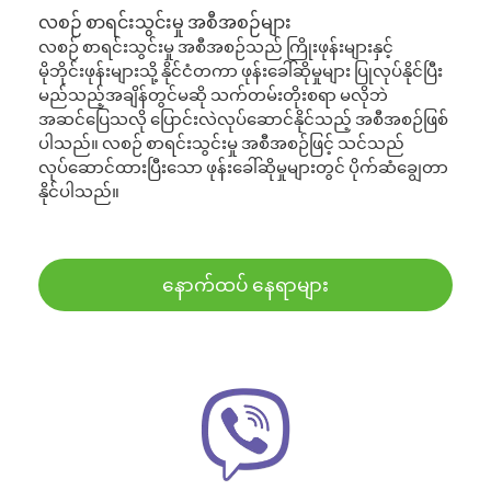
လစဉ် စာရင်းသွင်းမှု အစီအစဉ်များ
လစဉ် စာရင်းသွင်းမှု အစီအစဉ်သည် ကြိုးဖုန်းများနှင့်
မိုဘိုင်းဖုန်းများသို့ နိုင်ငံတကာ ဖုန်းခေါ်ဆိုမှုများ ပြုလုပ်နိုင်ပြီး
မည်သည့်အချိန်တွင်မဆို သက်တမ်းတိုးစရာ မလိုဘဲ
အဆင်ပြေသလို ပြောင်းလဲလုပ်ဆောင်နိုင်သည့် အစီအစဉ်ဖြစ်
ပါသည်။ လစဉ် စာရင်းသွင်းမှု အစီအစဉ်ဖြင့် သင်သည်
လုပ်ဆောင်ထားပြီးသော ဖုန်းခေါ်ဆိုမှုများတွင် ပိုက်ဆံချွေတာ
နိုင်ပါသည်။
နောက်ထပ် နေရာများ