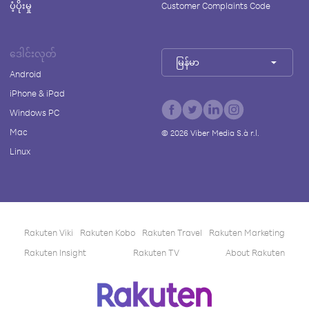
ပံ့ပိုးမှု
Customer Complaints Code
ဒေါင်းလုတ်
မြန်မာ
Android
iPhone & iPad
Windows PC
Mac
©
2026
Viber Media S.à r.l.
Linux
Rakuten Viki
Rakuten Kobo
Rakuten Travel
Rakuten Marketing
Rakuten Insight
Rakuten TV
About Rakuten