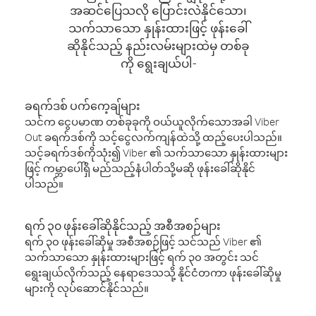
အဆင်ပြေသလို ပြောင်းလဲနိုင်သော၊
သက်သာသော နှုန်းထားဖြင့် ဖုန်းခေါ်
ဆိုနိုင်သည့် နည်းလမ်းများထဲမှ တစ်ခု
ကို ရွေးချယ်ပါ-
ခရက်ဒစ် ပက်ကေ့ချ်များ
သင်က ငွေပမာဏ တစ်ခုခုကို ဝယ်ယူလိုက်သောအခါ Viber
Out ခရက်ဒစ်ကို သင့်ငွေလက်ကျန်ထဲသို့ ထည့်ပေးပါသည်။
သင့်ခရက်ဒစ်ကိုသုံး၍ Viber ၏ သက်သာသော နှုန်းထားများ
ဖြင့် ကမ္ဘာပေါ်ရှိ မည်သည့်နံပါတ်သို့မဆို ဖုန်းခေါ်ဆိုနိုင်
ပါသည်။
ရက် ၃၀ ဖုန်းခေါ်ဆိုနိုင်သည့် အစီအစဉ်များ
ရက် ၃၀ ဖုန်းခေါ်ဆိုမှု အစီအစဉ်ဖြင့် သင်သည် Viber ၏
သက်သာသော နှုန်းထားများဖြင့် ရက် ၃၀ အတွင်း သင်
ရွေးချယ်လိုက်သည့် နေရာဒေသသို့ နိုင်ငံတကာ ဖုန်းခေါ်ဆိုမှု
များကို လုပ်ဆောင်နိုင်သည်။