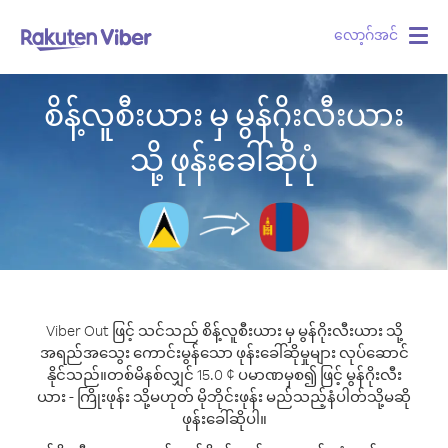
လော့ဂ်အင်
Togg
navig
စိန့်လူစီးယား မှ မွန်ဂိုးလီးယား
သို့ ဖုန်းခေါ်ဆိုပုံ
Viber Out ဖြင့် သင်သည် စိန့်လူစီးယား မှ မွန်ဂိုးလီးယား သို့
အရည်အသွေး ကောင်းမွန်သော ဖုန်းခေါ်ဆိုမှုများ လုပ်ဆောင်
နိုင်သည်။
တစ်မိနစ်လျှင် 15.0 ¢ ပမာဏမှစ၍ ဖြင့် မွန်ဂိုးလီး
ယား - ကြိုးဖုန်း သို့မဟုတ် မိုဘိုင်းဖုန်း မည်သည့်နံပါတ်သို့မဆို
ဖုန်းခေါ်ဆိုပါ။