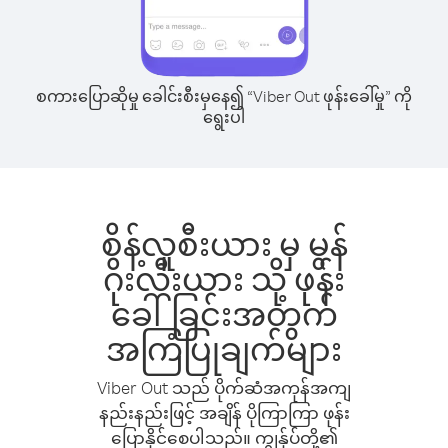
စကားပြောဆိုမှု ခေါင်းစီးမှနေ၍ “Viber Out ဖုန်းခေါ်မှု” ကို
ရွေးပါ
စိန့်လူစီးယား မှ မွန်
ဂိုးလီးယား သို့ ဖုန်း
ခေါ်ခြင်းအတွက်
အကြံပြုချက်များ
Viber Out သည် ပိုက်ဆံအကုန်အကျ
နည်းနည်းဖြင့် အချိန် ပိုကြာကြာ ဖုန်း
ပြောနိုင်စေပါသည်။ ကျွန်ုပ်တို့၏