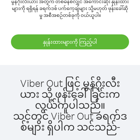
မွန်ဂိုးလီးယား အတွက် တစ်မိနစ်လျှင် အကောင်းဆုံး နှုန်းထား
များကို ရရှိရန် ခရက်ဒစ် ပက်ကေ့ချ်များ သို့မဟုတ် ဖုန်းခေါ်ဆို
မှု အစီအစဉ်တစ်ခုကို ဝယ်ယူပါ။
နှုန်းထားများကို ကြည့်ပါ
Viber Out ဖြင့် မွန်ဂိုးလီး
ယား သို့ ဖုန်းခေါ်ခြင်းက
လွယ်ကူပါသည်။
သင့်တွင် Viber Out ခရက်ဒ
စ်များ ရှိပါက သင်သည်-