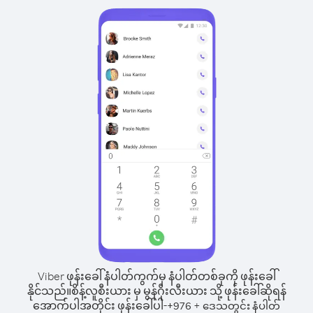
Viber ဖုန်းခေါ်နံပါတ်ကွက်မှ နံပါတ်တစ်ခုကို ဖုန်းခေါ်
နိုင်သည်။
စိန့်လူစီးယား မှ မွန်ဂိုးလီးယား သို့ ဖုန်းခေါ်ဆိုရန်
အောက်ပါအတိုင်း ဖုန်းခေါ်ပါ-
+
+
976
ဒေသတွင်း နံပါတ်