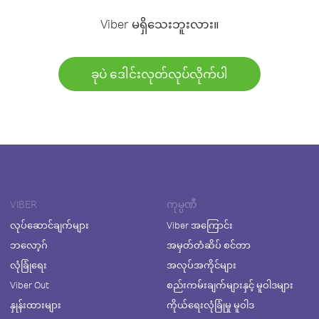
Viber မရှိသေးဘူးလား။
ခုပဲ ဒေါင်းလုတ်လုပ်လိုက်ပါ
VIBER
ကုမ္ပဏီ
လုပ်ဆောင်ချက်များ
Viber အကြောင်း
ဘလော့ဂ်
အမှတ်တံဆိပ် စင်တာ
လုံခြုံရေး
အလုပ်အကိုင်များ
Viber Out
စည်းကမ်းချက်များနှင့် မူဝါဒများ
နှုန်းထားများ
ကိုယ်ရေးလုံခြုံမှု မူဝါဒ