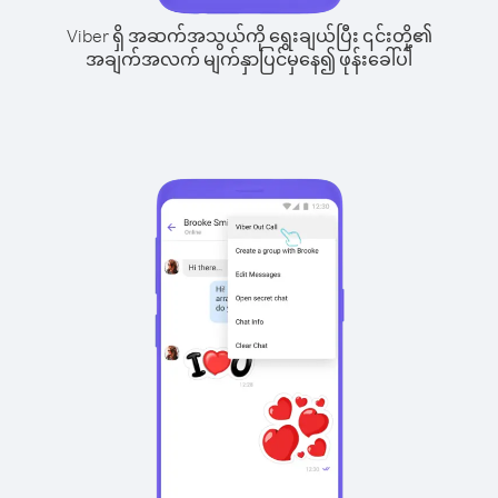
Viber ရှိ အဆက်အသွယ်ကို ရွေးချယ်ပြီး ၎င်းတို့၏
အချက်အလက် မျက်နှာပြင်မှနေ၍ ဖုန်းခေါ်ပါ