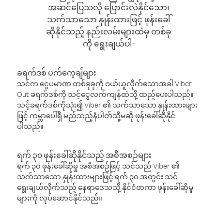
အဆင်ပြေသလို ပြောင်းလဲနိုင်သော၊
သက်သာသော နှုန်းထားဖြင့် ဖုန်းခေါ်
ဆိုနိုင်သည့် နည်းလမ်းများထဲမှ တစ်ခု
ကို ရွေးချယ်ပါ-
ခရက်ဒစ် ပက်ကေ့ချ်များ
သင်က ငွေပမာဏ တစ်ခုခုကို ဝယ်ယူလိုက်သောအခါ Viber
Out ခရက်ဒစ်ကို သင့်ငွေလက်ကျန်ထဲသို့ ထည့်ပေးပါသည်။
သင့်ခရက်ဒစ်ကိုသုံး၍ Viber ၏ သက်သာသော နှုန်းထားများ
ဖြင့် ကမ္ဘာပေါ်ရှိ မည်သည့်နံပါတ်သို့မဆို ဖုန်းခေါ်ဆိုနိုင်
ပါသည်။
ရက် ၃၀ ဖုန်းခေါ်ဆိုနိုင်သည့် အစီအစဉ်များ
ရက် ၃၀ ဖုန်းခေါ်ဆိုမှု အစီအစဉ်ဖြင့် သင်သည် Viber ၏
သက်သာသော နှုန်းထားများဖြင့် ရက် ၃၀ အတွင်း သင်
ရွေးချယ်လိုက်သည့် နေရာဒေသသို့ နိုင်ငံတကာ ဖုန်းခေါ်ဆိုမှု
များကို လုပ်ဆောင်နိုင်သည်။