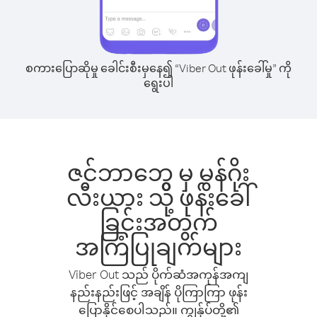
စကားပြောဆိုမှု ခေါင်းစီးမှနေ၍ “Viber Out ဖုန်းခေါ်မှု” ကို
ရွေးပါ
ဇင်ဘာဘွေ မှ မွန်ဂိုး
လီးယား သို့ ဖုန်းခေါ်
ခြင်းအတွက်
အကြံပြုချက်များ
Viber Out သည် ပိုက်ဆံအကုန်အကျ
နည်းနည်းဖြင့် အချိန် ပိုကြာကြာ ဖုန်း
ပြောနိုင်စေပါသည်။ ကျွန်ုပ်တို့၏