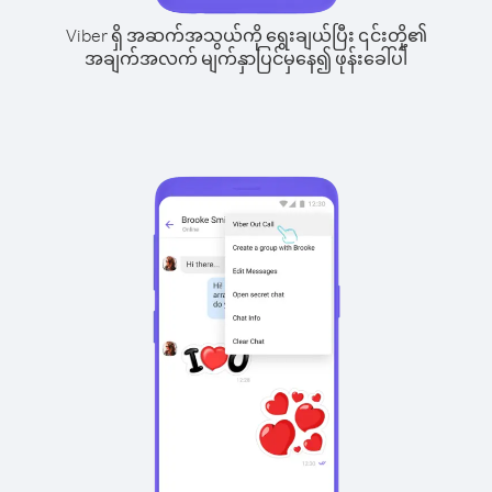
Viber ရှိ အဆက်အသွယ်ကို ရွေးချယ်ပြီး ၎င်းတို့၏
အချက်အလက် မျက်နှာပြင်မှနေ၍ ဖုန်းခေါ်ပါ