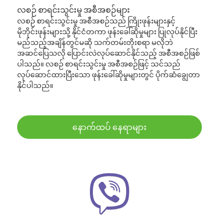
လစဉ် စာရင်းသွင်းမှု အစီအစဉ်များ
လစဉ် စာရင်းသွင်းမှု အစီအစဉ်သည် ကြိုးဖုန်းများနှင့်
မိုဘိုင်းဖုန်းများသို့ နိုင်ငံတကာ ဖုန်းခေါ်ဆိုမှုများ ပြုလုပ်နိုင်ပြီး
မည်သည့်အချိန်တွင်မဆို သက်တမ်းတိုးစရာ မလိုဘဲ
အဆင်ပြေသလို ပြောင်းလဲလုပ်ဆောင်နိုင်သည့် အစီအစဉ်ဖြစ်
ပါသည်။ လစဉ် စာရင်းသွင်းမှု အစီအစဉ်ဖြင့် သင်သည်
လုပ်ဆောင်ထားပြီးသော ဖုန်းခေါ်ဆိုမှုများတွင် ပိုက်ဆံချွေတာ
နိုင်ပါသည်။
နောက်ထပ် နေရာများ