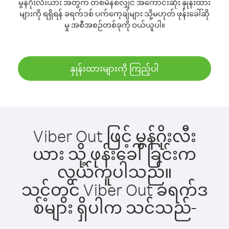
မွန်ဂိုးလီးယား အတွက် တစ်မိနစ်လျှင် အကောင်းဆုံး နှုန်းထား
များကို ရရှိရန် ခရက်ဒစ် ပက်ကေ့ချ်များ သို့မဟုတ် ဖုန်းခေါ်ဆို
မှု အစီအစဉ်တစ်ခုကို ဝယ်ယူပါ။
နှုန်းထားများကို ကြည့်ပါ
Viber Out ဖြင့် မွန်ဂိုးလီး
ယား သို့ ဖုန်းခေါ်ခြင်းက
လွယ်ကူပါသည်။
သင့်တွင် Viber Out ခရက်ဒ
စ်များ ရှိပါက သင်သည်-