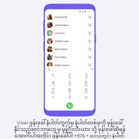
Viber ဖုန်းခေါ်နံပါတ်ကွက်မှ နံပါတ်တစ်ခုကို ဖုန်းခေါ်
နိုင်သည်။
ဇင်ဘာဘွေ မှ မွန်ဂိုးလီးယား သို့ ဖုန်းခေါ်ဆိုရန်
အောက်ပါအတိုင်း ဖုန်းခေါ်ပါ-
+
+
976
ဒေသတွင်း နံပါတ်