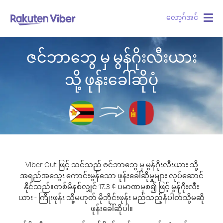
လော့ဂ်အင်
Togg
navig
ဇင်ဘာဘွေ မှ မွန်ဂိုးလီးယား
သို့ ဖုန်းခေါ်ဆိုပုံ
Viber Out ဖြင့် သင်သည် ဇင်ဘာဘွေ မှ မွန်ဂိုးလီးယား သို့
အရည်အသွေး ကောင်းမွန်သော ဖုန်းခေါ်ဆိုမှုများ လုပ်ဆောင်
နိုင်သည်။
တစ်မိနစ်လျှင် 17.3 ¢ ပမာဏမှစ၍ ဖြင့် မွန်ဂိုးလီး
ယား - ကြိုးဖုန်း သို့မဟုတ် မိုဘိုင်းဖုန်း မည်သည့်နံပါတ်သို့မဆို
ဖုန်းခေါ်ဆိုပါ။