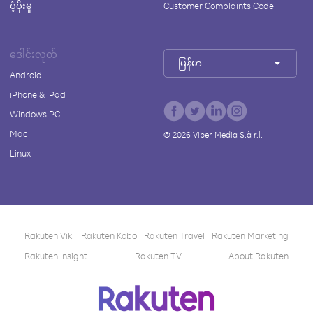
ပံ့ပိုးမှု
Customer Complaints Code
ဒေါင်းလုတ်
မြန်မာ
Android
iPhone & iPad
Windows PC
Mac
©
2026
Viber Media S.à r.l.
Linux
Rakuten Viki
Rakuten Kobo
Rakuten Travel
Rakuten Marketing
Rakuten Insight
Rakuten TV
About Rakuten