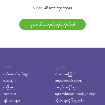
Viber မရှိသေးဘူးလား။
ခုပဲ ဒေါင်းလုတ်လုပ်လိုက်ပါ
VIBER
ကုမ္ပဏီ
လုပ်ဆောင်ချက်များ
Viber အကြောင်း
ဘလော့ဂ်
အမှတ်တံဆိပ် စင်တာ
လုံခြုံရေး
အလုပ်အကိုင်များ
Viber Out
စည်းကမ်းချက်များနှင့် မူဝါဒများ
နှုန်းထားများ
ကိုယ်ရေးလုံခြုံမှု မူဝါဒ