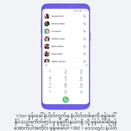
Viber ဖုန်းခေါ်နံပါတ်ကွက်မှ နံပါတ်တစ်ခုကို ဖုန်းခေါ်
နိုင်သည်။
ကိတ်ဗာ့ဒ် မှ မွန်တီးနယ်ဂရို သို့ ဖုန်းခေါ်ဆိုရန်
အောက်ပါအတိုင်း ဖုန်းခေါ်ပါ-
+
+
382
ဒေသတွင်း နံပါတ်