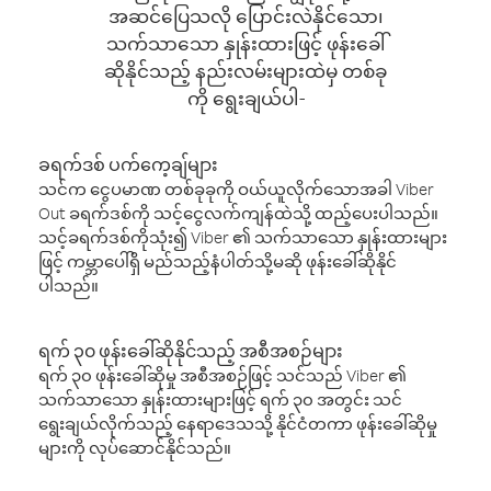
အဆင်ပြေသလို ပြောင်းလဲနိုင်သော၊
သက်သာသော နှုန်းထားဖြင့် ဖုန်းခေါ်
ဆိုနိုင်သည့် နည်းလမ်းများထဲမှ တစ်ခု
ကို ရွေးချယ်ပါ-
ခရက်ဒစ် ပက်ကေ့ချ်များ
သင်က ငွေပမာဏ တစ်ခုခုကို ဝယ်ယူလိုက်သောအခါ Viber
Out ခရက်ဒစ်ကို သင့်ငွေလက်ကျန်ထဲသို့ ထည့်ပေးပါသည်။
သင့်ခရက်ဒစ်ကိုသုံး၍ Viber ၏ သက်သာသော နှုန်းထားများ
ဖြင့် ကမ္ဘာပေါ်ရှိ မည်သည့်နံပါတ်သို့မဆို ဖုန်းခေါ်ဆိုနိုင်
ပါသည်။
ရက် ၃၀ ဖုန်းခေါ်ဆိုနိုင်သည့် အစီအစဉ်များ
ရက် ၃၀ ဖုန်းခေါ်ဆိုမှု အစီအစဉ်ဖြင့် သင်သည် Viber ၏
သက်သာသော နှုန်းထားများဖြင့် ရက် ၃၀ အတွင်း သင်
ရွေးချယ်လိုက်သည့် နေရာဒေသသို့ နိုင်ငံတကာ ဖုန်းခေါ်ဆိုမှု
များကို လုပ်ဆောင်နိုင်သည်။