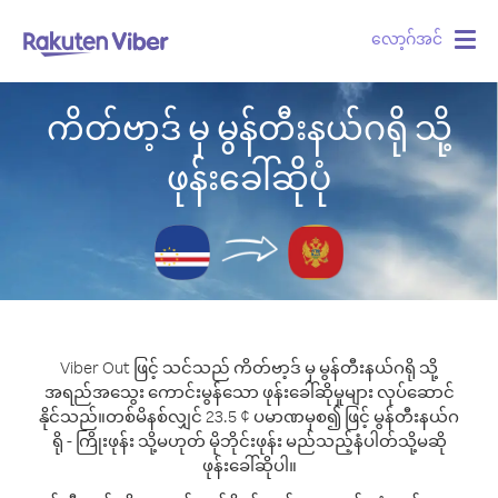
လော့ဂ်အင်
Togg
navig
ကိတ်ဗာ့ဒ် မှ မွန်တီးနယ်ဂရို သို့
ဖုန်းခေါ်ဆိုပုံ
Viber Out ဖြင့် သင်သည် ကိတ်ဗာ့ဒ် မှ မွန်တီးနယ်ဂရို သို့
အရည်အသွေး ကောင်းမွန်သော ဖုန်းခေါ်ဆိုမှုများ လုပ်ဆောင်
နိုင်သည်။
တစ်မိနစ်လျှင် 23.5 ¢ ပမာဏမှစ၍ ဖြင့် မွန်တီးနယ်ဂ
ရို - ကြိုးဖုန်း သို့မဟုတ် မိုဘိုင်းဖုန်း မည်သည့်နံပါတ်သို့မဆို
ဖုန်းခေါ်ဆိုပါ။