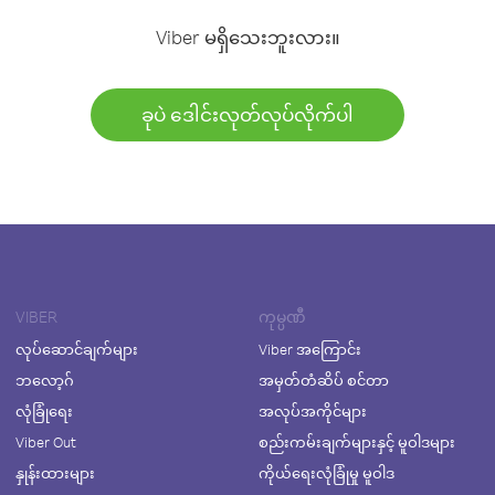
Viber မရှိသေးဘူးလား။
ခုပဲ ဒေါင်းလုတ်လုပ်လိုက်ပါ
VIBER
ကုမ္ပဏီ
လုပ်ဆောင်ချက်များ
Viber အကြောင်း
ဘလော့ဂ်
အမှတ်တံဆိပ် စင်တာ
လုံခြုံရေး
အလုပ်အကိုင်များ
Viber Out
စည်းကမ်းချက်များနှင့် မူဝါဒများ
နှုန်းထားများ
ကိုယ်ရေးလုံခြုံမှု မူဝါဒ