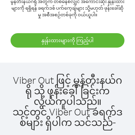
မွန်တီးနယ်ဂရို အတွက် တစ်မိနစ်လျှင် အကောင်းဆုံး နှုန်းထား
များကို ရရှိရန် ခရက်ဒစ် ပက်ကေ့ချ်များ သို့မဟုတ် ဖုန်းခေါ်ဆို
မှု အစီအစဉ်တစ်ခုကို ဝယ်ယူပါ။
နှုန်းထားများကို ကြည့်ပါ
Viber Out ဖြင့် မွန်တီးနယ်ဂ
ရို သို့ ဖုန်းခေါ်ခြင်းက
လွယ်ကူပါသည်။
သင့်တွင် Viber Out ခရက်ဒ
စ်များ ရှိပါက သင်သည်-