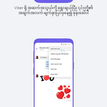
Viber ရှိ အဆက်အသွယ်ကို ရွေးချယ်ပြီး ၎င်းတို့၏
အချက်အလက် မျက်နှာပြင်မှနေ၍ ဖုန်းခေါ်ပါ