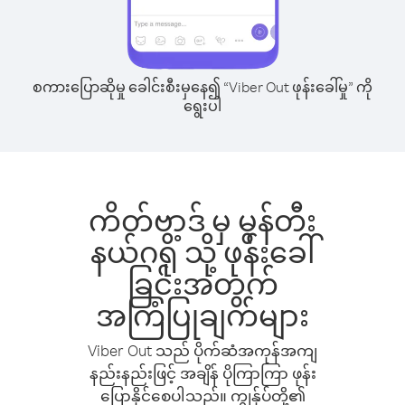
စကားပြောဆိုမှု ခေါင်းစီးမှနေ၍ “Viber Out ဖုန်းခေါ်မှု” ကို
ရွေးပါ
ကိတ်ဗာ့ဒ် မှ မွန်တီး
နယ်ဂရို သို့ ဖုန်းခေါ်
ခြင်းအတွက်
အကြံပြုချက်များ
Viber Out သည် ပိုက်ဆံအကုန်အကျ
နည်းနည်းဖြင့် အချိန် ပိုကြာကြာ ဖုန်း
ပြောနိုင်စေပါသည်။ ကျွန်ုပ်တို့၏