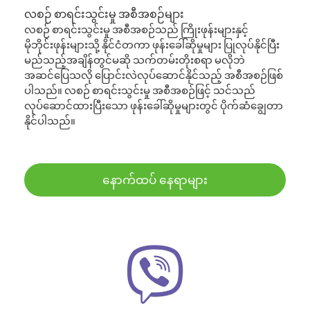
လစဉ် စာရင်းသွင်းမှု အစီအစဉ်များ
လစဉ် စာရင်းသွင်းမှု အစီအစဉ်သည် ကြိုးဖုန်းများနှင့်
မိုဘိုင်းဖုန်းများသို့ နိုင်ငံတကာ ဖုန်းခေါ်ဆိုမှုများ ပြုလုပ်နိုင်ပြီး
မည်သည့်အချိန်တွင်မဆို သက်တမ်းတိုးစရာ မလိုဘဲ
အဆင်ပြေသလို ပြောင်းလဲလုပ်ဆောင်နိုင်သည့် အစီအစဉ်ဖြစ်
ပါသည်။ လစဉ် စာရင်းသွင်းမှု အစီအစဉ်ဖြင့် သင်သည်
လုပ်ဆောင်ထားပြီးသော ဖုန်းခေါ်ဆိုမှုများတွင် ပိုက်ဆံချွေတာ
နိုင်ပါသည်။
နောက်ထပ် နေရာများ