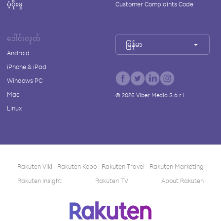
ပံ့ပိုးမှု
Customer Complaints Code
ဒေါင်းလုတ်
မြန်မာ
Android
iPhone & iPad
Windows PC
Mac
©
2026
Viber Media S.à r.l.
Linux
Rakuten Viki
Rakuten Kobo
Rakuten Travel
Rakuten Marketing
Rakuten Insight
Rakuten TV
About Rakuten