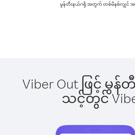
မွန်တီးနယ်ဂရို အတွက် တစ်မိနစ်လျှင် အက
Viber Out ဖြင့် မွန်
သင့်တွင် Vi