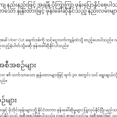
နည်းနည်းဖြင့် အချိန် ပိုကြာကြာ ဖုန်းပြောနိုင်စေပ
ော နှုန်းထားဖြင့် ဖုန်းခေါ်ဆိုနိုင်သည့် နည်းလမ်းမျာ
ါ Viber Out ခရက်ဒစ်ကို သင့်ငွေလက်ကျန်ထဲသို့ ထည့်ပေးပါသည်။ သင
ည့်နံပါတ်သို့မဆို ဖုန်းခေါ်ဆိုနိုင်ပါသည်။
် အစီအစဉ်များ
် Viber ၏ သက်သာသော နှုန်းထားများဖြင့် ရက် ၃၀ အတွင်း သင် ရွေးချယ်
်သည်။
ဉ်များ
့် မိုဘိုင်းဖုန်းများသို့ နိုင်ငံတကာ ဖုန်းခေါ်ဆိုမှုများ ပြုလုပ်နိုင်ပြီး
်နိုင်သည့် အစီအစဉ်ဖြစ်ပါသည်။ လစဉ် စာရင်းသွင်းမှု အစီအစဉ်ဖြင့်