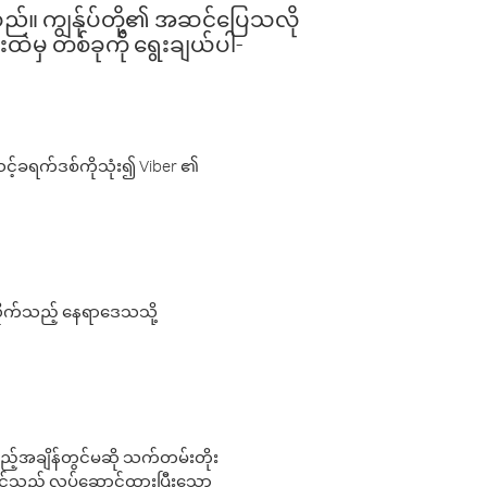
ါသည်။ ကျွန်ုပ်တို့၏ အဆင်ပြေသလို
းထဲမှ တစ်ခုကို ရွေးချယ်ပါ-
့်ခရက်ဒစ်ကိုသုံး၍ Viber ၏
လိုက်သည့် နေရာဒေသသို့
 မည်သည့်အချိန်တွင်မဆို သက်တမ်းတိုး
 သင်သည် လုပ်ဆောင်ထားပြီးသော