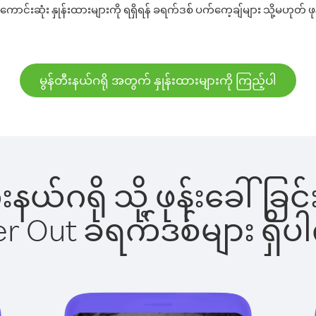
ောင်းဆုံး နှုန်းထားများကို ရရှိရန် ခရက်ဒစ် ပက်ကေ့ချ်များ သို့မဟုတ် ဖု
မွန်တီးနယ်ဂရို အတွက် နှုန်းထားများကို ကြည့်ပါ
တီးနယ်ဂရို သို့ ဖုန်းခေ
ber Out ခရက်ဒစ်များ ရှ