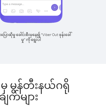
ြောဆိုမှု ခေါင်းစီးမှနေ၍ “Viber Out ဖုန်းခေါ်
မှု” ကို ရွေးပါ
မှ မွန်တီးနယ်ဂရို
ုချက်များ