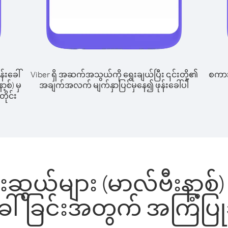
န်းခေါ်
Viber ရှိ အဆက်အသွယ်ကို ရွေးချယ်ပြီး ၎င်းတို့၏
စကားပ
့စ်) မှ
အချက်အလက် မျက်နှာပြင်မှနေ၍ ဖုန်းခေါ်ပါ
ိုင်း
ဆွယ်များ (မာလ်ဗီးနာ့စ်) 
်းခေါ်ခြင်းအတွက် အကြံပြ