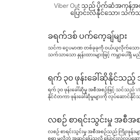
Viber Out သည် ပိုက်ဆံအကုန်အကျ 
ပြောင်းလဲနိုင်သော၊ သက်သာသ
ခရက်ဒစ် ပက်ကေ့ချ်များ
သင်က ငွေပမာဏ တစ်ခုခုကို ဝယ်ယူလိုက်သောအခ
သက်သာသော နှုန်းထားများဖြင့် ကမ္ဘာပေါ်ရှိ မည်သ
ရက် ၃၀ ဖုန်းခေါ်ဆိုနိုင်သည့
ရက် ၃၀ ဖုန်းခေါ်ဆိုမှု အစီအစဉ်ဖြင့် သင်သည
နိုင်ငံတကာ ဖုန်းခေါ်ဆိုမှုများကို လုပ်ဆောင်နိုင
လစဉ် စာရင်းသွင်းမှု အစီအစ
လစဉ် စာရင်းသွင်းမှု အစီအစဉ်သည် ကြိုးဖုန်းများနှင
စရာ မလိုဘဲ အဆင်ပြေသလို ပြောင်းလဲလုပ်ဆောင