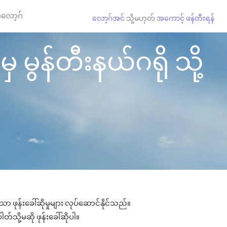
လော့ဂ်
လော့ဂ်အင်
သို့မဟုတ်
အကောင့် ဖန်တီးရန်
 မွန်တီးနယ်ဂရို သို့
ာ ဖုန်းခေါ်ဆိုမှုများ လုပ်ဆောင်နိုင်သည်။
တ်သို့မဆို ဖုန်းခေါ်ဆိုပါ။