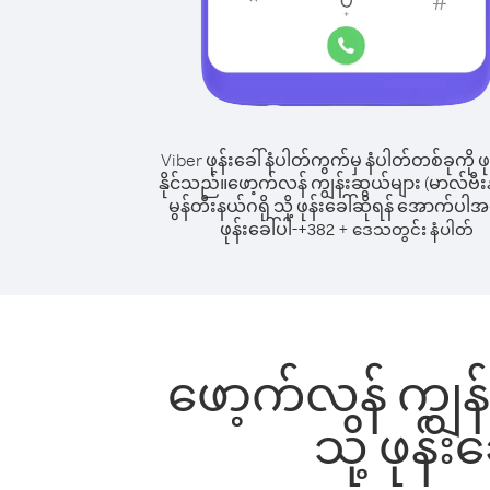
Viber ဖုန်းခေါ်နံပါတ်ကွက်မှ နံပါတ်တစ်ခုကို ဖု
နိုင်သည်။
ဖော့က်လန် ကျွန်းဆွယ်များ (မာလ်ဗီးနာ
မွန်တီးနယ်ဂရို သို့ ဖုန်းခေါ်ဆိုရန် အောက်ပါအတ
ဖုန်းခေါ်ပါ-
+
+
382
ဒေသတွင်း နံပါတ်
ဖော့က်လန် ကျွန်း
သို့ ဖုန