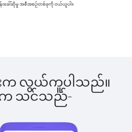
န်းခေါ်ဆိုမှု အစီအစဉ်တစ်ခုကို ဝယ်ယူပါ။
ါ်ခြင်းက လွယ်ကူပါသည်။
ိပါက သင်သည်-