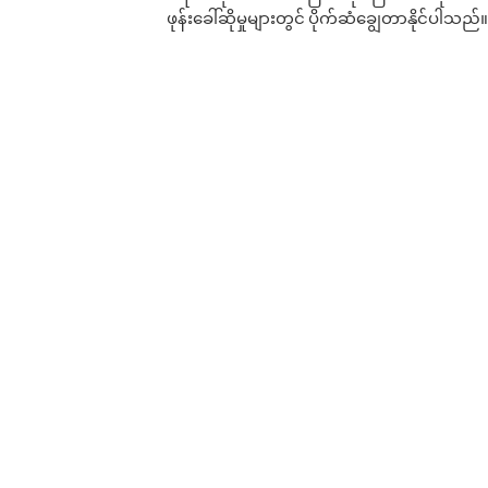
ဖုန်းခေါ်ဆိုမှုများတွင် ပိုက်ဆံချွေတာနိုင်ပါသည်။