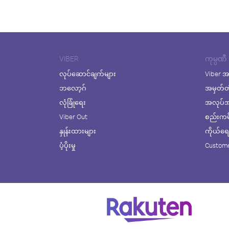
VIBER
ကုမ္ပဏီ
လုပ်ဆောင်ချက်များ
Viber အ
ဘလော့ဂ်
အမှတ်တ
လုံခြုံရေး
အလုပ်အက
Viber Out
စည်းကမ်း
နှုန်းထားများ
ကိုယ်ရေးလ
ပံ့ပိုးမှု
Custome