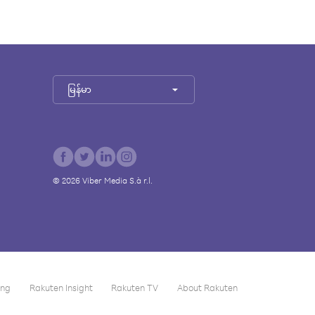
မြန်မာ
©
2026
Viber Media S.à r.l.
ing
Rakuten Insight
Rakuten TV
About Rakuten