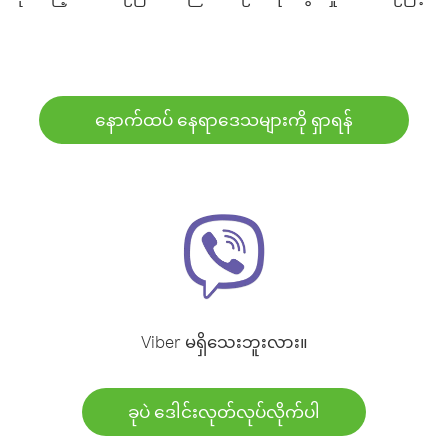
နောက်ထပ် နေရာဒေသများကို ရှာရန်
Viber မရှိသေးဘူးလား။
ခုပဲ ဒေါင်းလုတ်လုပ်လိုက်ပါ