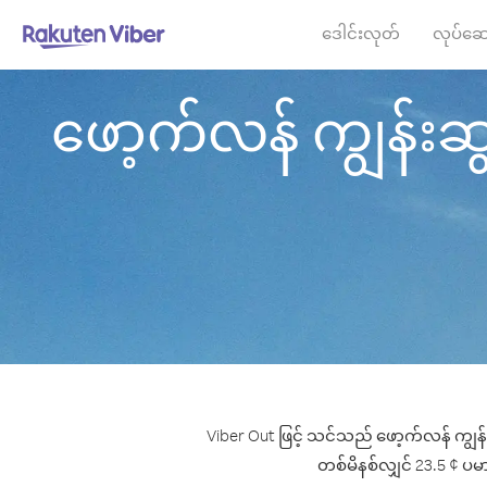
ဒေါင်းလုတ်
လုပ်ဆေ
ဖော့က်လန် ကျွန်းဆွယ
Viber Out ဖြင့် သင်သည် ဖော့က်လန် ကျွန်း
တစ်မိနစ်လျှင် 23.5 ¢ ပမာဏ