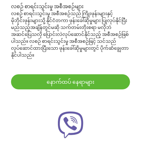
လစဉ် စာရင်းသွင်းမှု အစီအစဉ်များ
လစဉ် စာရင်းသွင်းမှု အစီအစဉ်သည် ကြိုးဖုန်းများနှင့်
မိုဘိုင်းဖုန်းများသို့ နိုင်ငံတကာ ဖုန်းခေါ်ဆိုမှုများ ပြုလုပ်နိုင်ပြီး
မည်သည့်အချိန်တွင်မဆို သက်တမ်းတိုးစရာ မလိုဘဲ
အဆင်ပြေသလို ပြောင်းလဲလုပ်ဆောင်နိုင်သည့် အစီအစဉ်ဖြစ်
ပါသည်။ လစဉ် စာရင်းသွင်းမှု အစီအစဉ်ဖြင့် သင်သည်
လုပ်ဆောင်ထားပြီးသော ဖုန်းခေါ်ဆိုမှုများတွင် ပိုက်ဆံချွေတာ
နိုင်ပါသည်။
နောက်ထပ် နေရာများ