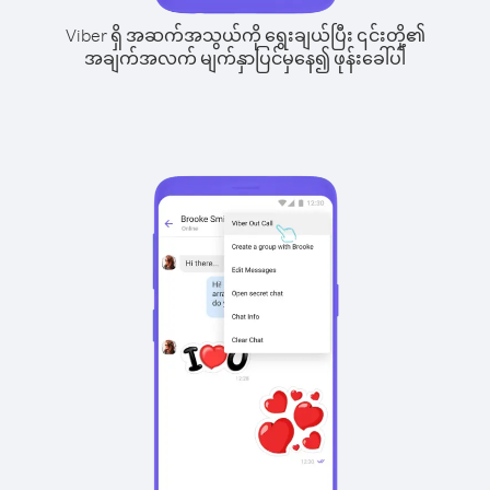
Viber ရှိ အဆက်အသွယ်ကို ရွေးချယ်ပြီး ၎င်းတို့၏
အချက်အလက် မျက်နှာပြင်မှနေ၍ ဖုန်းခေါ်ပါ