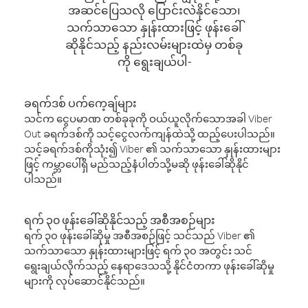
အဆင်ပြေသလို ပြောင်းလဲနိုင်သော၊
သက်သာသော နှုန်းထားဖြင့် ဖုန်းခေါ်
ဆိုနိုင်သည့် နည်းလမ်းများထဲမှ တစ်ခု
ကို ရွေးချယ်ပါ-
ခရက်ဒစ် ပက်ကေ့ချ်များ
သင်က ငွေပမာဏ တစ်ခုခုကို ဝယ်ယူလိုက်သောအခါ Viber
Out ခရက်ဒစ်ကို သင့်ငွေလက်ကျန်ထဲသို့ ထည့်ပေးပါသည်။
သင့်ခရက်ဒစ်ကိုသုံး၍ Viber ၏ သက်သာသော နှုန်းထားများ
ဖြင့် ကမ္ဘာပေါ်ရှိ မည်သည့်နံပါတ်သို့မဆို ဖုန်းခေါ်ဆိုနိုင်
ပါသည်။
ရက် ၃၀ ဖုန်းခေါ်ဆိုနိုင်သည့် အစီအစဉ်များ
ရက် ၃၀ ဖုန်းခေါ်ဆိုမှု အစီအစဉ်ဖြင့် သင်သည် Viber ၏
သက်သာသော နှုန်းထားများဖြင့် ရက် ၃၀ အတွင်း သင်
ရွေးချယ်လိုက်သည့် နေရာဒေသသို့ နိုင်ငံတကာ ဖုန်းခေါ်ဆိုမှု
များကို လုပ်ဆောင်နိုင်သည်။