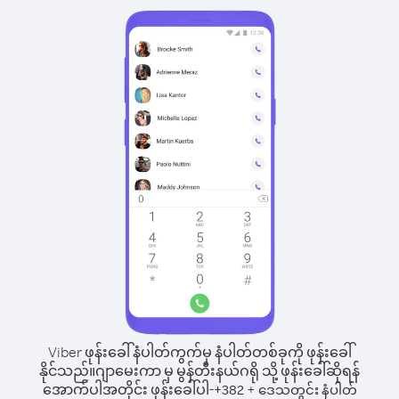
Viber ဖုန်းခေါ်နံပါတ်ကွက်မှ နံပါတ်တစ်ခုကို ဖုန်းခေါ်
နိုင်သည်။
ဂျာမေးကာ မှ မွန်တီးနယ်ဂရို သို့ ဖုန်းခေါ်ဆိုရန်
အောက်ပါအတိုင်း ဖုန်းခေါ်ပါ-
+
+
382
ဒေသတွင်း နံပါတ်