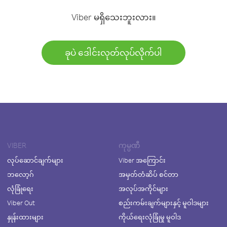
Viber မရှိသေးဘူးလား။
ခုပဲ ဒေါင်းလုတ်လုပ်လိုက်ပါ
VIBER
ကုမ္ပဏီ
လုပ်ဆောင်ချက်များ
Viber အကြောင်း
ဘလော့ဂ်
အမှတ်တံဆိပ် စင်တာ
လုံခြုံရေး
အလုပ်အကိုင်များ
Viber Out
စည်းကမ်းချက်များနှင့် မူဝါဒများ
နှုန်းထားများ
ကိုယ်ရေးလုံခြုံမှု မူဝါဒ