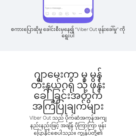
စကားပြောဆိုမှု ခေါင်းစီးမှနေ၍ “Viber Out ဖုန်းခေါ်မှု” ကို
ရွေးပါ
ဂျာမေးကာ မှ မွန်
တီးနယ်ဂရို သို့ ဖုန်း
ခေါ်ခြင်းအတွက်
အကြံပြုချက်များ
Viber Out သည် ပိုက်ဆံအကုန်အကျ
နည်းနည်းဖြင့် အချိန် ပိုကြာကြာ ဖုန်း
ပြောနိုင်စေပါသည်။ ကျွန်ုပ်တို့၏