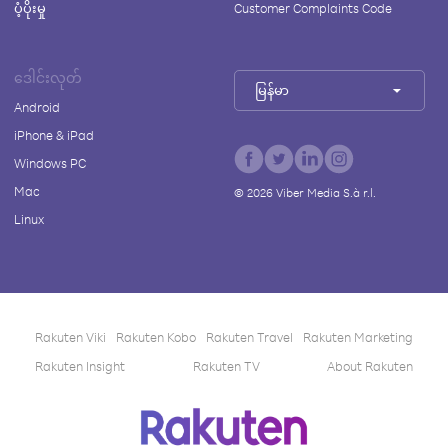
ပံ့ပိုးမှု
Customer Complaints Code
ဒေါင်းလုတ်
မြန်မာ
Android
iPhone & iPad
Windows PC
Mac
©
2026
Viber Media S.à r.l.
Linux
Rakuten Viki
Rakuten Kobo
Rakuten Travel
Rakuten Marketing
Rakuten Insight
Rakuten TV
About Rakuten