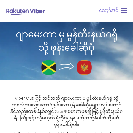
လော့ဂ်အင်
Togg
navig
ဂျာမေးကာ မှ မွန်တီးနယ်ဂရို
သို့ ဖုန်းခေါ်ဆိုပုံ
Viber Out ဖြင့် သင်သည် ဂျာမေးကာ မှ မွန်တီးနယ်ဂရို သို့
အရည်အသွေး ကောင်းမွန်သော ဖုန်းခေါ်ဆိုမှုများ လုပ်ဆောင်
နိုင်သည်။
တစ်မိနစ်လျှင် 23.5 ¢ ပမာဏမှစ၍ ဖြင့် မွန်တီးနယ်ဂ
ရို - ကြိုးဖုန်း သို့မဟုတ် မိုဘိုင်းဖုန်း မည်သည့်နံပါတ်သို့မဆို
ဖုန်းခေါ်ဆိုပါ။