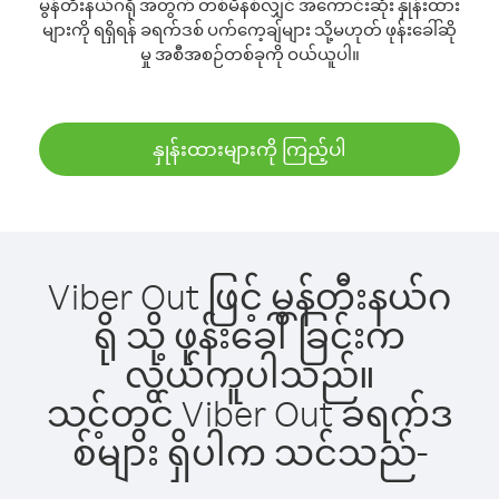
မွန်တီးနယ်ဂရို အတွက် တစ်မိနစ်လျှင် အကောင်းဆုံး နှုန်းထား
များကို ရရှိရန် ခရက်ဒစ် ပက်ကေ့ချ်များ သို့မဟုတ် ဖုန်းခေါ်ဆို
မှု အစီအစဉ်တစ်ခုကို ဝယ်ယူပါ။
နှုန်းထားများကို ကြည့်ပါ
Viber Out ဖြင့် မွန်တီးနယ်ဂ
ရို သို့ ဖုန်းခေါ်ခြင်းက
လွယ်ကူပါသည်။
သင့်တွင် Viber Out ခရက်ဒ
စ်များ ရှိပါက သင်သည်-