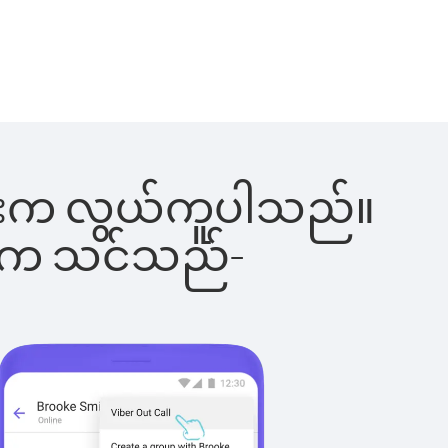
ါ်ခြင်းက လွယ်ကူပါသည်။
ိပါက သင်သည်-