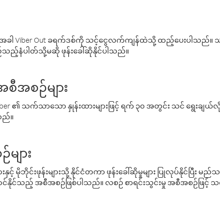
ါ Viber Out ခရက်ဒစ်ကို သင့်ငွေလက်ကျန်ထဲသို့ ထည့်ပေးပါသည်။ သင
ည့်နံပါတ်သို့မဆို ဖုန်းခေါ်ဆိုနိုင်ပါသည်။
် အစီအစဉ်များ
် Viber ၏ သက်သာသော နှုန်းထားများဖြင့် ရက် ၃၀ အတွင်း သင် ရွေးချယ်
်သည်။
ဉ်များ
့် မိုဘိုင်းဖုန်းများသို့ နိုင်ငံတကာ ဖုန်းခေါ်ဆိုမှုများ ပြုလုပ်နိုင်ပြီး
်နိုင်သည့် အစီအစဉ်ဖြစ်ပါသည်။ လစဉ် စာရင်းသွင်းမှု အစီအစဉ်ဖြင့်