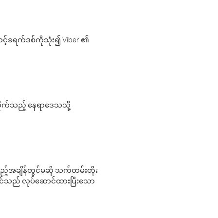
့်ခရက်ဒစ်ကိုသုံး၍ Viber ၏
လိုက်သည့် နေရာဒေသသို့
 မည်သည့်အချိန်တွင်မဆို သက်တမ်းတိုး
 သင်သည် လုပ်ဆောင်ထားပြီးသော