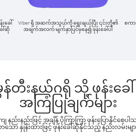
န်းခေါ်
Viber ရှိ အဆက်အသွယ်ကို ရွေးချယ်ပြီး ၎င်းတို့၏
စကားပ
ေါ်ဆို
အချက်အလက် မျက်နှာပြင်မှနေ၍ ဖုန်းခေါ်ပါ
ွန်တီးနယ်ဂရို သို့ ဖုန်းခ
အကြံပြုချက်များ
နည်းနည်းဖြင့် အချိန် ပိုကြာကြာ ဖုန်းပြောနိုင်စေပ
ော နှုန်းထားဖြင့် ဖုန်းခေါ်ဆိုနိုင်သည့် နည်းလမ်းမျာ