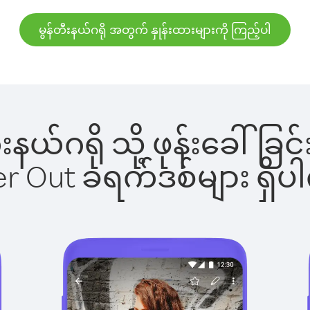
မွန်တီးနယ်ဂရို အတွက် နှုန်းထားများကို ကြည့်ပါ
တီးနယ်ဂရို သို့ ဖုန်းခေ
ber Out ခရက်ဒစ်များ ရှ