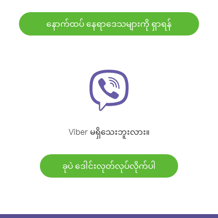
နောက်ထပ် နေရာဒေသများကို ရှာရန်
Viber မရှိသေးဘူးလား။
ခုပဲ ဒေါင်းလုတ်လုပ်လိုက်ပါ