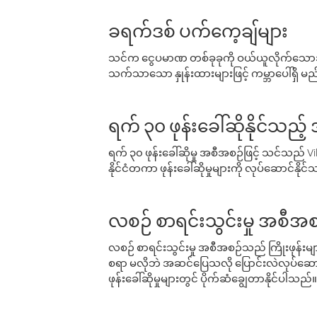
ခရက်ဒစ် ပက်ကေ့ချ်များ
သင်က ငွေပမာဏ တစ်ခုခုကို ဝယ်ယူလိုက်သောအခ
သက်သာသော နှုန်းထားများဖြင့် ကမ္ဘာပေါ်ရှိ မည်သ
ရက် ၃၀ ဖုန်းခေါ်ဆိုနိုင်သည့
ရက် ၃၀ ဖုန်းခေါ်ဆိုမှု အစီအစဉ်ဖြင့် သင်သည
နိုင်ငံတကာ ဖုန်းခေါ်ဆိုမှုများကို လုပ်ဆောင်နိုင
လစဉ် စာရင်းသွင်းမှု အစီအစ
လစဉ် စာရင်းသွင်းမှု အစီအစဉ်သည် ကြိုးဖုန်းများနှင
စရာ မလိုဘဲ အဆင်ပြေသလို ပြောင်းလဲလုပ်ဆောင
ဖုန်းခေါ်ဆိုမှုများတွင် ပိုက်ဆံချွေတာနိုင်ပါသည်။