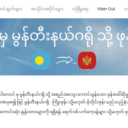
ာင်ချက်များ
အသိုင်းအဝိုင်းများ
လုံခြုံရေး
Viber Out
ဘ
မွန်တီးနယ်ဂရို သို့ ဖုန
ါလောင် မှ မွန်တီးနယ်ဂရို သို့ အရည်အသွေး ကောင်းမွန်သော ဖုန်းခေါ်ဆိုမ
မှစ၍ ဖြင့် မွန်တီးနယ်ဂရို - ကြိုးဖုန်း သို့မဟုတ် မိုဘိုင်းဖုန်း မည်သည့်နံပါ
ောင်းဆုံး နှုန်းထားများကို ရရှိရန် ခရက်ဒစ် ပက်ကေ့ချ်များ သို့မဟုတ် ဖု