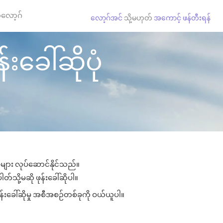
လော့ဂ်
လော့ဂ်အင်
သို့မဟုတ်
အကောင့် ဖန်တီးရန်
်းခေါ်ဆိုပုံ
ှုများ လုပ်ဆောင်နိုင်သည်။
တ်သို့မဆို ဖုန်းခေါ်ဆိုပါ။
န်းခေါ်ဆိုမှု အစီအစဉ်တစ်ခုကို ဝယ်ယူပါ။