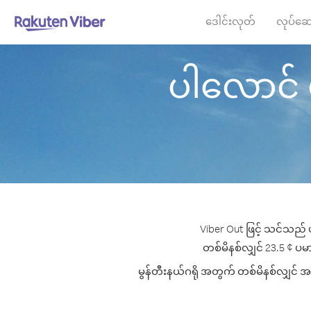
ဒေါင်းလုတ်
လုပ်ဆေ
ပါလောင် မှ 
Viber Out ဖြင့် သင်သည် ပ
တစ်မိနစ်လျှင် 23.5 ¢ ပမာဏ
မွန်တီးနယ်ဂရို အတွက် တစ်မိနစ်လျှင် အက