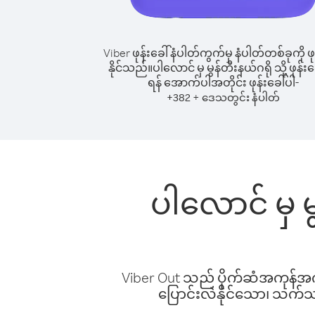
Viber ဖုန်းခေါ်နံပါတ်ကွက်မှ နံပါတ်တစ်ခုကို ဖု
နိုင်သည်။
ပါလောင် မှ မွန်တီးနယ်ဂရို သို့ ဖုန်းခ
ရန် အောက်ပါအတိုင်း ဖုန်းခေါ်ပါ-
+
+
382
ဒေသတွင်း နံပါတ်
ပါလောင် မှ မ
Viber Out သည် ပိုက်ဆံအကုန်အကျ 
ပြောင်းလဲနိုင်သော၊ သက်သာသ