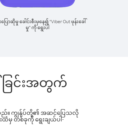
ြောဆိုမှု ခေါင်းစီးမှနေ၍ “Viber Out ဖုန်းခေါ်
မှု” ကို ရွေးပါ
ေါ်ခြင်းအတွက်
ါသည်။ ကျွန်ုပ်တို့၏ အဆင်ပြေသလို
းထဲမှ တစ်ခုကို ရွေးချယ်ပါ-