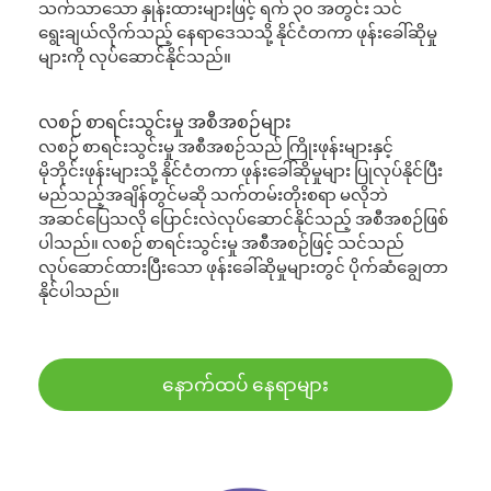
သက်သာသော နှုန်းထားများဖြင့် ရက် ၃၀ အတွင်း သင်
ရွေးချယ်လိုက်သည့် နေရာဒေသသို့ နိုင်ငံတကာ ဖုန်းခေါ်ဆိုမှု
များကို လုပ်ဆောင်နိုင်သည်။
လစဉ် စာရင်းသွင်းမှု အစီအစဉ်များ
လစဉ် စာရင်းသွင်းမှု အစီအစဉ်သည် ကြိုးဖုန်းများနှင့်
မိုဘိုင်းဖုန်းများသို့ နိုင်ငံတကာ ဖုန်းခေါ်ဆိုမှုများ ပြုလုပ်နိုင်ပြီး
မည်သည့်အချိန်တွင်မဆို သက်တမ်းတိုးစရာ မလိုဘဲ
အဆင်ပြေသလို ပြောင်းလဲလုပ်ဆောင်နိုင်သည့် အစီအစဉ်ဖြစ်
ပါသည်။ လစဉ် စာရင်းသွင်းမှု အစီအစဉ်ဖြင့် သင်သည်
လုပ်ဆောင်ထားပြီးသော ဖုန်းခေါ်ဆိုမှုများတွင် ပိုက်ဆံချွေတာ
နိုင်ပါသည်။
နောက်ထပ် နေရာများ