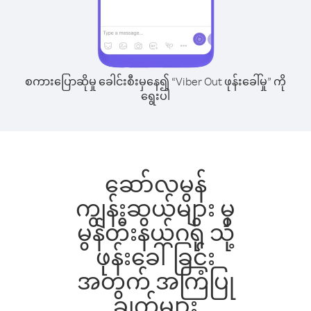
စကားပြောဆိုမှု ခေါင်းစီးမှနေ၍ “Viber Out ဖုန်းခေါ်မှု” ကို
ရွေးပါ
ဆော်လမွန်
ကျွန်းဆွယ်များ မှ
မွန်တီးနယ်ဂရို သို့
ဖုန်းခေါ်ခြင်း
အတွက် အကြံပြု
ချက်များ