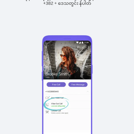
+
+
382
ဒေသတွင်း နံပါတ်