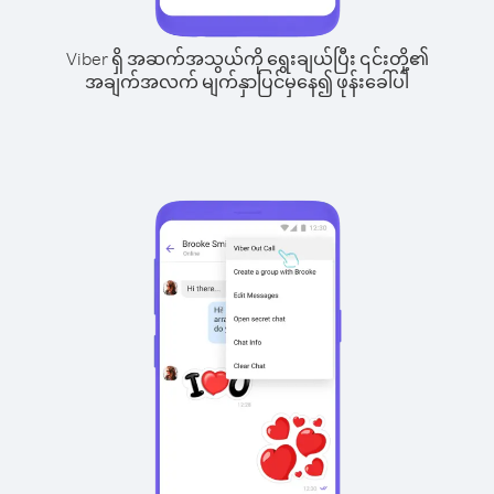
Viber ရှိ အဆက်အသွယ်ကို ရွေးချယ်ပြီး ၎င်းတို့၏
အချက်အလက် မျက်နှာပြင်မှနေ၍ ဖုန်းခေါ်ပါ