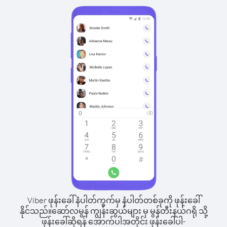
Viber ဖုန်းခေါ်နံပါတ်ကွက်မှ နံပါတ်တစ်ခုကို ဖုန်းခေါ်
နိုင်သည်။
ဆော်လမွန် ကျွန်းဆွယ်များ မှ မွန်တီးနယ်ဂရို သို့
ဖုန်းခေါ်ဆိုရန် အောက်ပါအတိုင်း ဖုန်းခေါ်ပါ-