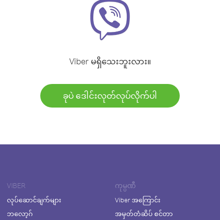
Viber မရှိသေးဘူးလား။
ခုပဲ ဒေါင်းလုတ်လုပ်လိုက်ပါ
VIBER
ကုမ္ပဏီ
လုပ်ဆောင်ချက်များ
Viber အကြောင်း
ဘလော့ဂ်
အမှတ်တံဆိပ် စင်တာ