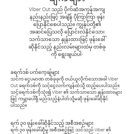
Viber Out သည် ပိုက်ဆံအကုန်အကျ
နည်းနည်းဖြင့် အချိန် ပိုကြာကြာ ဖုန်း
ပြောနိုင်စေပါသည်။ ကျွန်ုပ်တို့၏
အဆင်ပြေသလို ပြောင်းလဲနိုင်သော၊
သက်သာသော နှုန်းထားဖြင့် ဖုန်းခေါ်
ဆိုနိုင်သည့် နည်းလမ်းများထဲမှ တစ်ခု
ကို ရွေးချယ်ပါ-
ခရက်ဒစ် ပက်ကေ့ချ်များ
သင်က ငွေပမာဏ တစ်ခုခုကို ဝယ်ယူလိုက်သောအခါ Viber
Out ခရက်ဒစ်ကို သင့်ငွေလက်ကျန်ထဲသို့ ထည့်ပေးပါသည်။
သင့်ခရက်ဒစ်ကိုသုံး၍ Viber ၏ သက်သာသော နှုန်းထားများ
ဖြင့် ကမ္ဘာပေါ်ရှိ မည်သည့်နံပါတ်သို့မဆို ဖုန်းခေါ်ဆိုနိုင်
ပါသည်။
ရက် ၃၀ ဖုန်းခေါ်ဆိုနိုင်သည့် အစီအစဉ်များ
ရက် ၃၀ ဖုန်းခေါ်ဆိုမှု အစီအစဉ်ဖြင့် သင်သည် Viber ၏