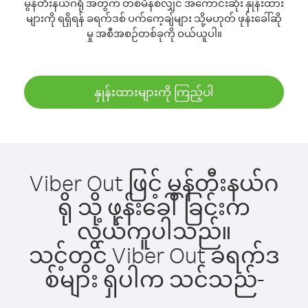
မွန်တီးနယ်ဂရို အတွက် တစ်မိနစ်လျှင် အကောင်းဆုံး နှုန်းထား
များကို ရရှိရန် ခရက်ဒစ် ပက်ကေ့ချ်များ သို့မဟုတ် ဖုန်းခေါ်ဆို
မှု အစီအစဉ်တစ်ခုကို ဝယ်ယူပါ။
နှုန်းထားများကို ကြည့်ပါ
Viber Out ဖြင့် မွန်တီးနယ်ဂ
ရို သို့ ဖုန်းခေါ်ခြင်းက
လွယ်ကူပါသည်။
သင့်တွင် Viber Out ခရက်ဒ
စ်များ ရှိပါက သင်သည်-