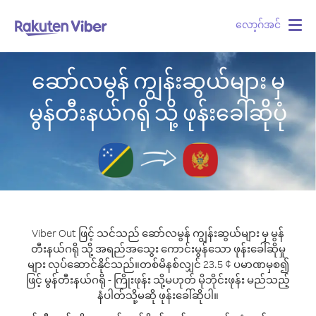
လော့ဂ်အင်
Togg
navig
ဆော်လမွန် ကျွန်းဆွယ်များ မှ
မွန်တီးနယ်ဂရို သို့ ဖုန်းခေါ်ဆိုပုံ
Viber Out ဖြင့် သင်သည် ဆော်လမွန် ကျွန်းဆွယ်များ မှ မွန်
တီးနယ်ဂရို သို့ အရည်အသွေး ကောင်းမွန်သော ဖုန်းခေါ်ဆိုမှု
များ လုပ်ဆောင်နိုင်သည်။
တစ်မိနစ်လျှင် 23.5 ¢ ပမာဏမှစ၍
ဖြင့် မွန်တီးနယ်ဂရို - ကြိုးဖုန်း သို့မဟုတ် မိုဘိုင်းဖုန်း မည်သည့်
နံပါတ်သို့မဆို ဖုန်းခေါ်ဆိုပါ။