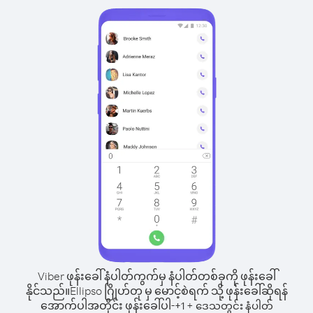
Viber ဖုန်းခေါ်နံပါတ်ကွက်မှ နံပါတ်တစ်ခုကို ဖုန်းခေါ်
နိုင်သည်။
Ellipso ဂြိုဟ်တု မှ မောင့်စဲရက် သို့ ဖုန်းခေါ်ဆိုရန်
အောက်ပါအတိုင်း ဖုန်းခေါ်ပါ-
+
+
1
ဒေသတွင်း နံပါတ်