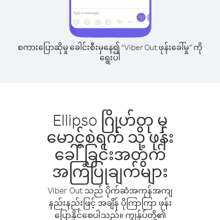
စကားပြောဆိုမှု ခေါင်းစီးမှနေ၍ “Viber Out ဖုန်းခေါ်မှု” ကို
ရွေးပါ
Ellipso ဂြိုဟ်တု မှ
မောင့်စဲရက် သို့ ဖုန်း
ခေါ်ခြင်းအတွက်
အကြံပြုချက်များ
Viber Out သည် ပိုက်ဆံအကုန်အကျ
နည်းနည်းဖြင့် အချိန် ပိုကြာကြာ ဖုန်း
ပြောနိုင်စေပါသည်။ ကျွန်ုပ်တို့၏