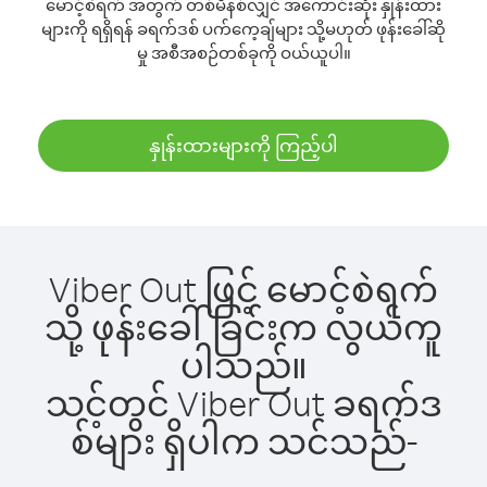
မောင့်စဲရက် အတွက် တစ်မိနစ်လျှင် အကောင်းဆုံး နှုန်းထား
များကို ရရှိရန် ခရက်ဒစ် ပက်ကေ့ချ်များ သို့မဟုတ် ဖုန်းခေါ်ဆို
မှု အစီအစဉ်တစ်ခုကို ဝယ်ယူပါ။
နှုန်းထားများကို ကြည့်ပါ
Viber Out ဖြင့် မောင့်စဲရက်
သို့ ဖုန်းခေါ်ခြင်းက လွယ်ကူ
ပါသည်။
သင့်တွင် Viber Out ခရက်ဒ
စ်များ ရှိပါက သင်သည်-