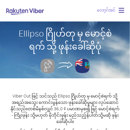
လော့ဂ်အင်
Togg
navig
Ellipso ဂြိုဟ်တု မှ မောင့်စဲ
ရက် သို့ ဖုန်းခေါ်ဆိုပုံ
Viber Out ဖြင့် သင်သည် Ellipso ဂြိုဟ်တု မှ မောင့်စဲရက် သို့
အရည်အသွေး ကောင်းမွန်သော ဖုန်းခေါ်ဆိုမှုများ လုပ်ဆောင်
နိုင်သည်။
တစ်မိနစ်လျှင် 36.0 ¢ ပမာဏမှစ၍ ဖြင့် မောင့်စဲရက်
- ကြိုးဖုန်း သို့မဟုတ် မိုဘိုင်းဖုန်း မည်သည့်နံပါတ်သို့မဆို ဖုန်း
ခေါ်ဆိုပါ။