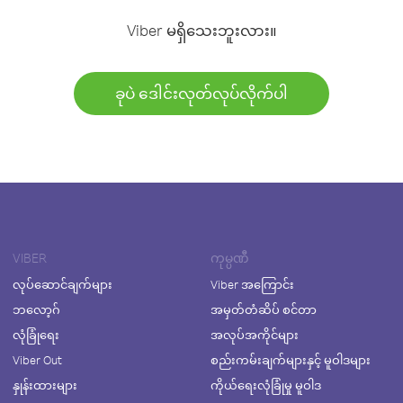
Viber မရှိသေးဘူးလား။
ခုပဲ ဒေါင်းလုတ်လုပ်လိုက်ပါ
VIBER
ကုမ္ပဏီ
လုပ်ဆောင်ချက်များ
Viber အကြောင်း
ဘလော့ဂ်
အမှတ်တံဆိပ် စင်တာ
လုံခြုံရေး
အလုပ်အကိုင်များ
Viber Out
စည်းကမ်းချက်များနှင့် မူဝါဒများ
နှုန်းထားများ
ကိုယ်ရေးလုံခြုံမှု မူဝါဒ