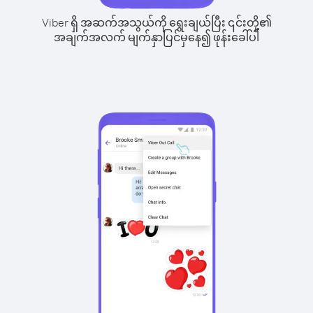
Viber ရှိ အဆက်အသွယ်ကို ရွေးချယ်ပြီး ၎င်းတို့၏
အချက်အလက် မျက်နှာပြင်မှနေ၍ ဖုန်းခေါ်ပါ