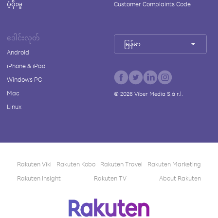
ပံ့ပိုးမှု
Customer Complaints Code
ဒေါင်းလုတ်
မြန်မာ
Android
iPhone & iPad
Windows PC
Mac
©
2026
Viber Media S.à r.l.
Linux
Rakuten Viki
Rakuten Kobo
Rakuten Travel
Rakuten Marketing
Rakuten Insight
Rakuten TV
About Rakuten