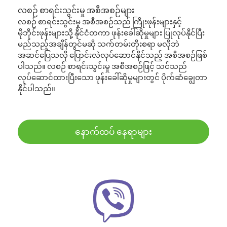
လစဉ် စာရင်းသွင်းမှု အစီအစဉ်များ
လစဉ် စာရင်းသွင်းမှု အစီအစဉ်သည် ကြိုးဖုန်းများနှင့်
မိုဘိုင်းဖုန်းများသို့ နိုင်ငံတကာ ဖုန်းခေါ်ဆိုမှုများ ပြုလုပ်နိုင်ပြီး
မည်သည့်အချိန်တွင်မဆို သက်တမ်းတိုးစရာ မလိုဘဲ
အဆင်ပြေသလို ပြောင်းလဲလုပ်ဆောင်နိုင်သည့် အစီအစဉ်ဖြစ်
ပါသည်။ လစဉ် စာရင်းသွင်းမှု အစီအစဉ်ဖြင့် သင်သည်
လုပ်ဆောင်ထားပြီးသော ဖုန်းခေါ်ဆိုမှုများတွင် ပိုက်ဆံချွေတာ
နိုင်ပါသည်။
နောက်ထပ် နေရာများ