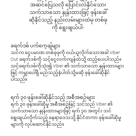
အဆင်ပြေသလို ပြောင်းလဲနိုင်သော၊
သက်သာသော နှုန်းထားဖြင့် ဖုန်းခေါ်
ဆိုနိုင်သည့် နည်းလမ်းများထဲမှ တစ်ခု
ကို ရွေးချယ်ပါ-
ခရက်ဒစ် ပက်ကေ့ချ်များ
သင်က ငွေပမာဏ တစ်ခုခုကို ဝယ်ယူလိုက်သောအခါ Viber
Out ခရက်ဒစ်ကို သင့်ငွေလက်ကျန်ထဲသို့ ထည့်ပေးပါသည်။
သင့်ခရက်ဒစ်ကိုသုံး၍ Viber ၏ သက်သာသော နှုန်းထားများ
ဖြင့် ကမ္ဘာပေါ်ရှိ မည်သည့်နံပါတ်သို့မဆို ဖုန်းခေါ်ဆိုနိုင်
ပါသည်။
ရက် ၃၀ ဖုန်းခေါ်ဆိုနိုင်သည့် အစီအစဉ်များ
ရက် ၃၀ ဖုန်းခေါ်ဆိုမှု အစီအစဉ်ဖြင့် သင်သည် Viber ၏
သက်သာသော နှုန်းထားများဖြင့် ရက် ၃၀ အတွင်း သင်
ရွေးချယ်လိုက်သည့် နေရာဒေသသို့ နိုင်ငံတကာ ဖုန်းခေါ်ဆိုမှု
များကို လုပ်ဆောင်နိုင်သည်။