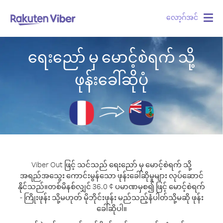
လော့ဂ်အင်
Togg
navig
ရေးညော် မှ မောင့်စဲရက် သို့
ဖုန်းခေါ်ဆိုပုံ
Viber Out ဖြင့် သင်သည် ရေးညော် မှ မောင့်စဲရက် သို့
အရည်အသွေး ကောင်းမွန်သော ဖုန်းခေါ်ဆိုမှုများ လုပ်ဆောင်
နိုင်သည်။
တစ်မိနစ်လျှင် 36.0 ¢ ပမာဏမှစ၍ ဖြင့် မောင့်စဲရက်
- ကြိုးဖုန်း သို့မဟုတ် မိုဘိုင်းဖုန်း မည်သည့်နံပါတ်သို့မဆို ဖုန်း
ခေါ်ဆိုပါ။