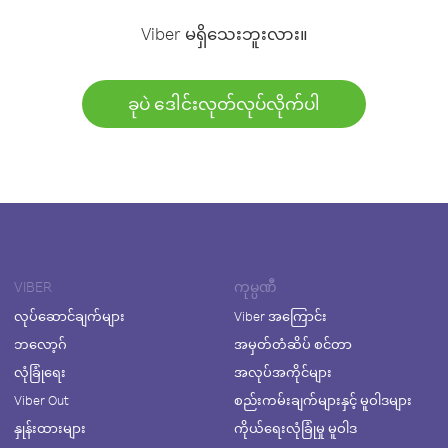
Viber မရှိသေးဘူးလား။
ခုပဲ ဒေါင်းလုတ်လုပ်လိုက်ပါ
VIBER
ကုမ္ပဏီ
လုပ်ဆောင်ချက်များ
Viber အကြောင်း
ဘလော့ဂ်
အမှတ်တံဆိပ် စင်တာ
လုံခြုံရေး
အလုပ်အကိုင်များ
Viber Out
စည်းကမ်းချက်များနှင့် မူဝါဒများ
နှုန်းထားများ
ကိုယ်ရေးလုံခြုံမှု မူဝါဒ