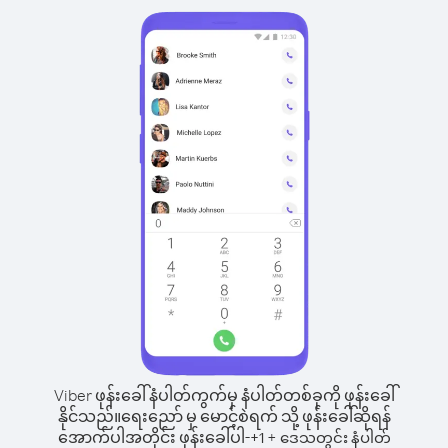
Viber ဖုန်းခေါ်နံပါတ်ကွက်မှ နံပါတ်တစ်ခုကို ဖုန်းခေါ်
နိုင်သည်။
ရေးညော် မှ မောင့်စဲရက် သို့ ဖုန်းခေါ်ဆိုရန်
အောက်ပါအတိုင်း ဖုန်းခေါ်ပါ-
+
+
1
ဒေသတွင်း နံပါတ်