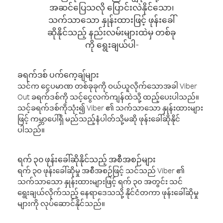
အဆင်ပြေသလို ပြောင်းလဲနိုင်သော၊
သက်သာသော နှုန်းထားဖြင့် ဖုန်းခေါ်
ဆိုနိုင်သည့် နည်းလမ်းများထဲမှ တစ်ခု
ကို ရွေးချယ်ပါ-
ခရက်ဒစ် ပက်ကေ့ချ်များ
သင်က ငွေပမာဏ တစ်ခုခုကို ဝယ်ယူလိုက်သောအခါ Viber
Out ခရက်ဒစ်ကို သင့်ငွေလက်ကျန်ထဲသို့ ထည့်ပေးပါသည်။
သင့်ခရက်ဒစ်ကိုသုံး၍ Viber ၏ သက်သာသော နှုန်းထားများ
ဖြင့် ကမ္ဘာပေါ်ရှိ မည်သည့်နံပါတ်သို့မဆို ဖုန်းခေါ်ဆိုနိုင်
ပါသည်။
ရက် ၃၀ ဖုန်းခေါ်ဆိုနိုင်သည့် အစီအစဉ်များ
ရက် ၃၀ ဖုန်းခေါ်ဆိုမှု အစီအစဉ်ဖြင့် သင်သည် Viber ၏
သက်သာသော နှုန်းထားများဖြင့် ရက် ၃၀ အတွင်း သင်
ရွေးချယ်လိုက်သည့် နေရာဒေသသို့ နိုင်ငံတကာ ဖုန်းခေါ်ဆိုမှု
များကို လုပ်ဆောင်နိုင်သည်။