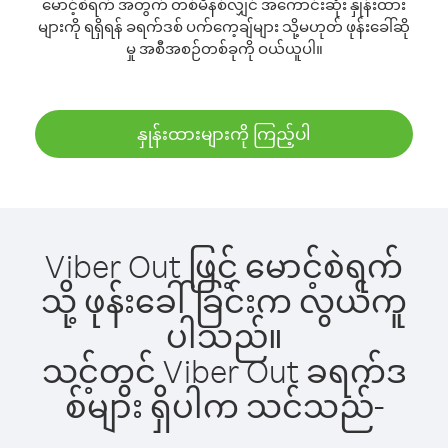
မောင့်စဲရက် အတွက် တစ်မိနစ်လျှင် အကောင်းဆုံး နှုန်းထား
များကို ရရှိရန် ခရက်ဒစ် ပက်ကေ့ချ်များ သို့မဟုတ် ဖုန်းခေါ်ဆို
မှု အစီအစဉ်တစ်ခုကို ဝယ်ယူပါ။
နှုန်းထားများကို ကြည့်ပါ
Viber Out ဖြင့် မောင့်စဲရက်
သို့ ဖုန်းခေါ်ခြင်းက လွယ်ကူ
ပါသည်။
သင့်တွင် Viber Out ခရက်ဒ
စ်များ ရှိပါက သင်သည်-