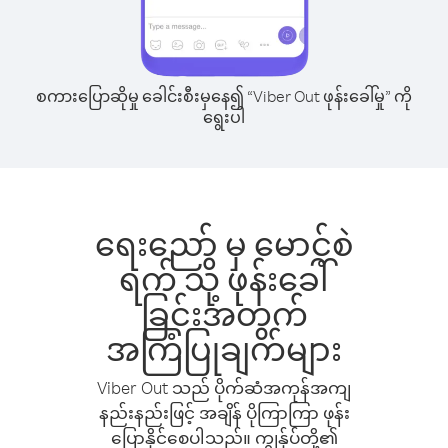
စကားပြောဆိုမှု ခေါင်းစီးမှနေ၍ “Viber Out ဖုန်းခေါ်မှု” ကို
ရွေးပါ
ရေးညော် မှ မောင့်စဲ
ရက် သို့ ဖုန်းခေါ်
ခြင်းအတွက်
အကြံပြုချက်များ
Viber Out သည် ပိုက်ဆံအကုန်အကျ
နည်းနည်းဖြင့် အချိန် ပိုကြာကြာ ဖုန်း
ပြောနိုင်စေပါသည်။ ကျွန်ုပ်တို့၏