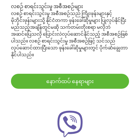
လစဉ် စာရင်းသွင်းမှု အစီအစဉ်များ
လစဉ် စာရင်းသွင်းမှု အစီအစဉ်သည် ကြိုးဖုန်းများနှင့်
မိုဘိုင်းဖုန်းများသို့ နိုင်ငံတကာ ဖုန်းခေါ်ဆိုမှုများ ပြုလုပ်နိုင်ပြီး
မည်သည့်အချိန်တွင်မဆို သက်တမ်းတိုးစရာ မလိုဘဲ
အဆင်ပြေသလို ပြောင်းလဲလုပ်ဆောင်နိုင်သည့် အစီအစဉ်ဖြစ်
ပါသည်။ လစဉ် စာရင်းသွင်းမှု အစီအစဉ်ဖြင့် သင်သည်
လုပ်ဆောင်ထားပြီးသော ဖုန်းခေါ်ဆိုမှုများတွင် ပိုက်ဆံချွေတာ
နိုင်ပါသည်။
နောက်ထပ် နေရာများ