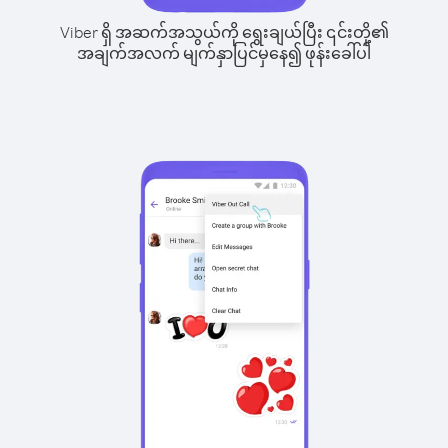
Viber ရှိ အဆက်အသွယ်ကို ရွေးချယ်ပြီး ၎င်းတို့၏
အချက်အလက် မျက်နှာပြင်မှနေ၍ ဖုန်းခေါ်ပါ