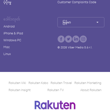
ပံ့ပိုးမှု
Customer Complaints Code
ဒေါင်းလုတ်
မြန်မာ
Android
iPhone & iPad
Windows PC
Mac
©
2026
Viber Media S.à r.l.
Linux
Rakuten Viki
Rakuten Kobo
Rakuten Travel
Rakuten Marketing
Rakuten Insight
Rakuten TV
About Rakuten