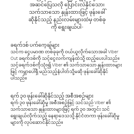
အဆင်ပြေသလို ပြောင်းလဲနိုင်သော၊
သက်သာသော နှုန်းထားဖြင့် ဖုန်းခေါ်
ဆိုနိုင်သည့် နည်းလမ်းများထဲမှ တစ်ခု
ကို ရွေးချယ်ပါ-
ခရက်ဒစ် ပက်ကေ့ချ်များ
သင်က ငွေပမာဏ တစ်ခုခုကို ဝယ်ယူလိုက်သောအခါ Viber
Out ခရက်ဒစ်ကို သင့်ငွေလက်ကျန်ထဲသို့ ထည့်ပေးပါသည်။
သင့်ခရက်ဒစ်ကိုသုံး၍ Viber ၏ သက်သာသော နှုန်းထားများ
ဖြင့် ကမ္ဘာပေါ်ရှိ မည်သည့်နံပါတ်သို့မဆို ဖုန်းခေါ်ဆိုနိုင်
ပါသည်။
ရက် ၃၀ ဖုန်းခေါ်ဆိုနိုင်သည့် အစီအစဉ်များ
ရက် ၃၀ ဖုန်းခေါ်ဆိုမှု အစီအစဉ်ဖြင့် သင်သည် Viber ၏
သက်သာသော နှုန်းထားများဖြင့် ရက် ၃၀ အတွင်း သင်
ရွေးချယ်လိုက်သည့် နေရာဒေသသို့ နိုင်ငံတကာ ဖုန်းခေါ်ဆိုမှု
များကို လုပ်ဆောင်နိုင်သည်။