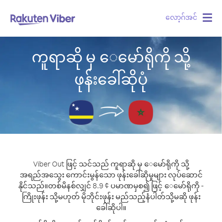
လော့ဂ်အင်
Togg
navig
ကူရာဆို မှ ေမော်ရိုကို သို့
ဖုန်းခေါ်ဆိုပုံ
Viber Out ဖြင့် သင်သည် ကူရာဆို မှ ေမော်ရိုကို သို့
အရည်အသွေး ကောင်းမွန်သော ဖုန်းခေါ်ဆိုမှုများ လုပ်ဆောင်
နိုင်သည်။
တစ်မိနစ်လျှင် 8.9 ¢ ပမာဏမှစ၍ ဖြင့် ေမော်ရိုကို -
ကြိုးဖုန်း သို့မဟုတ် မိုဘိုင်းဖုန်း မည်သည့်နံပါတ်သို့မဆို ဖုန်း
ခေါ်ဆိုပါ။