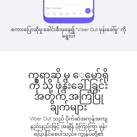
စကားပြောဆိုမှု ခေါင်းစီးမှနေ၍ “Viber Out ဖုန်းခေါ်မှု” ကို
ရွေးပါ
ကူရာဆို မှ ေမော်ရို
ကို သို့ ဖုန်းခေါ်ခြင်း
အတွက် အကြံပြု
ချက်များ
Viber Out သည် ပိုက်ဆံအကုန်အကျ
နည်းနည်းဖြင့် အချိန် ပိုကြာကြာ ဖုန်း
ပြောနိုင်စေပါသည်။ ကျွန်ုပ်တို့၏