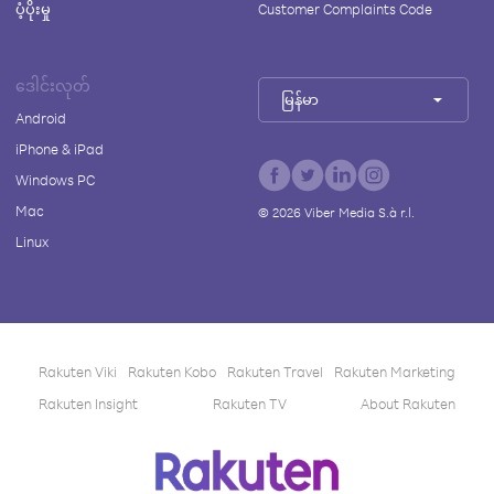
ပံ့ပိုးမှု
Customer Complaints Code
ဒေါင်းလုတ်
မြန်မာ
Android
iPhone & iPad
Windows PC
Mac
©
2026
Viber Media S.à r.l.
Linux
Rakuten Viki
Rakuten Kobo
Rakuten Travel
Rakuten Marketing
Rakuten Insight
Rakuten TV
About Rakuten