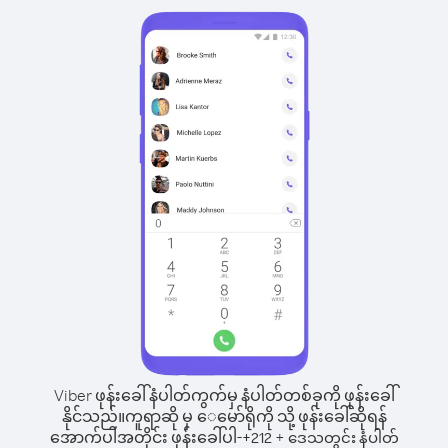
Viber ဖုန်းခေါ်နံပါတ်ကွက်မှ နံပါတ်တစ်ခုကို ဖုန်းခေါ်
နိုင်သည်။
ကူရာဆို မှ ေမော်ရိုကို သို့ ဖုန်းခေါ်ဆိုရန်
အောက်ပါအတိုင်း ဖုန်းခေါ်ပါ-
+
+
212
ဒေသတွင်း နံပါတ်