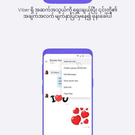
Viber ရှိ အဆက်အသွယ်ကို ရွေးချယ်ပြီး ၎င်းတို့၏
အချက်အလက် မျက်နှာပြင်မှနေ၍ ဖုန်းခေါ်ပါ