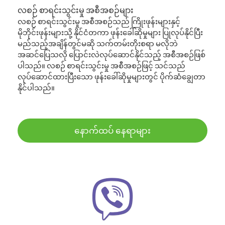
လစဉ် စာရင်းသွင်းမှု အစီအစဉ်များ
လစဉ် စာရင်းသွင်းမှု အစီအစဉ်သည် ကြိုးဖုန်းများနှင့်
မိုဘိုင်းဖုန်းများသို့ နိုင်ငံတကာ ဖုန်းခေါ်ဆိုမှုများ ပြုလုပ်နိုင်ပြီး
မည်သည့်အချိန်တွင်မဆို သက်တမ်းတိုးစရာ မလိုဘဲ
အဆင်ပြေသလို ပြောင်းလဲလုပ်ဆောင်နိုင်သည့် အစီအစဉ်ဖြစ်
ပါသည်။ လစဉ် စာရင်းသွင်းမှု အစီအစဉ်ဖြင့် သင်သည်
လုပ်ဆောင်ထားပြီးသော ဖုန်းခေါ်ဆိုမှုများတွင် ပိုက်ဆံချွေတာ
နိုင်ပါသည်။
နောက်ထပ် နေရာများ