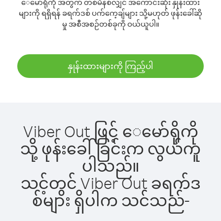
ေမော်ရိုကို အတွက် တစ်မိနစ်လျှင် အကောင်းဆုံး နှုန်းထား
များကို ရရှိရန် ခရက်ဒစ် ပက်ကေ့ချ်များ သို့မဟုတ် ဖုန်းခေါ်ဆို
မှု အစီအစဉ်တစ်ခုကို ဝယ်ယူပါ။
နှုန်းထားများကို ကြည့်ပါ
Viber Out ဖြင့် ေမော်ရိုကို
သို့ ဖုန်းခေါ်ခြင်းက လွယ်ကူ
ပါသည်။
သင့်တွင် Viber Out ခရက်ဒ
စ်များ ရှိပါက သင်သည်-