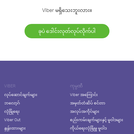
Viber မရှိသေးဘူးလား။
ခုပဲ ဒေါင်းလုတ်လုပ်လိုက်ပါ
VIBER
ကုမ္ပဏီ
လုပ်ဆောင်ချက်များ
Viber အကြောင်း
ဘလော့ဂ်
အမှတ်တံဆိပ် စင်တာ
လုံခြုံရေး
အလုပ်အကိုင်များ
Viber Out
စည်းကမ်းချက်များနှင့် မူဝါဒများ
နှုန်းထားများ
ကိုယ်ရေးလုံခြုံမှု မူဝါဒ