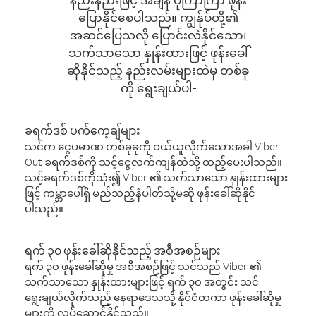
ပြောနိုင်စေပါသည်။ ကျွန်ုပ်တို့၏
အဆင်ပြေသလို ပြောင်းလဲနိုင်သော၊
သက်သာသော နှုန်းထားဖြင့် ဖုန်းခေါ်
ဆိုနိုင်သည့် နည်းလမ်းများထဲမှ တစ်ခု
ကို ရွေးချယ်ပါ-
ခရက်ဒစ် ပက်ကေ့ချ်များ
သင်က ငွေပမာဏ တစ်ခုခုကို ဝယ်ယူလိုက်သောအခါ Viber
Out ခရက်ဒစ်ကို သင့်ငွေလက်ကျန်ထဲသို့ ထည့်ပေးပါသည်။
သင့်ခရက်ဒစ်ကိုသုံး၍ Viber ၏ သက်သာသော နှုန်းထားများ
ဖြင့် ကမ္ဘာပေါ်ရှိ မည်သည့်နံပါတ်သို့မဆို ဖုန်းခေါ်ဆိုနိုင်
ပါသည်။
ရက် ၃၀ ဖုန်းခေါ်ဆိုနိုင်သည့် အစီအစဉ်များ
ရက် ၃၀ ဖုန်းခေါ်ဆိုမှု အစီအစဉ်ဖြင့် သင်သည် Viber ၏
သက်သာသော နှုန်းထားများဖြင့် ရက် ၃၀ အတွင်း သင်
ရွေးချယ်လိုက်သည့် နေရာဒေသသို့ နိုင်ငံတကာ ဖုန်းခေါ်ဆိုမှု
များကို လုပ်ဆောင်နိုင်သည်။