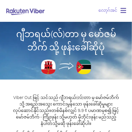
လော့ဂ်အင်
Togg
navig
ဂျီဘရယ်(လ်)တာ မှ မော်ဇမ်
ဘိက် သို့ ဖုန်းခေါ်ဆိုပုံ
Viber Out ဖြင့် သင်သည် ဂျီဘရယ်(လ်)တာ မှ မော်ဇမ်ဘိက်
သို့ အရည်အသွေး ကောင်းမွန်သော ဖုန်းခေါ်ဆိုမှုများ
လုပ်ဆောင်နိုင်သည်။
တစ်မိနစ်လျှင် 9.9 ¢ ပမာဏမှစ၍ ဖြင့်
မော်ဇမ်ဘိက် - ကြိုးဖုန်း သို့မဟုတ် မိုဘိုင်းဖုန်း မည်သည့်
နံပါတ်သို့မဆို ဖုန်းခေါ်ဆိုပါ။