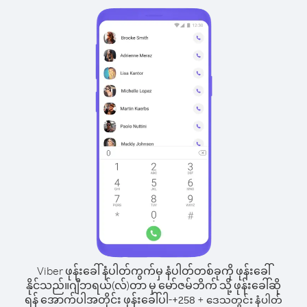
Viber ဖုန်းခေါ်နံပါတ်ကွက်မှ နံပါတ်တစ်ခုကို ဖုန်းခေါ်
နိုင်သည်။
ဂျီဘရယ်(လ်)တာ မှ မော်ဇမ်ဘိက် သို့ ဖုန်းခေါ်ဆို
ရန် အောက်ပါအတိုင်း ဖုန်းခေါ်ပါ-
+
+
258
ဒေသတွင်း နံပါတ်