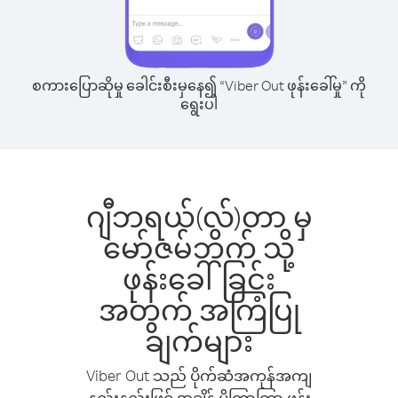
စကားပြောဆိုမှု ခေါင်းစီးမှနေ၍ “Viber Out ဖုန်းခေါ်မှု” ကို
ရွေးပါ
ဂျီဘရယ်(လ်)တာ မှ
မော်ဇမ်ဘိက် သို့
ဖုန်းခေါ်ခြင်း
အတွက် အကြံပြု
ချက်များ
Viber Out သည် ပိုက်ဆံအကုန်အကျ
နည်းနည်းဖြင့် အချိန် ပိုကြာကြာ ဖုန်း