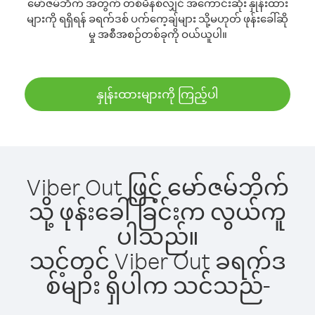
မော်ဇမ်ဘိက် အတွက် တစ်မိနစ်လျှင် အကောင်းဆုံး နှုန်းထား
များကို ရရှိရန် ခရက်ဒစ် ပက်ကေ့ချ်များ သို့မဟုတ် ဖုန်းခေါ်ဆို
မှု အစီအစဉ်တစ်ခုကို ဝယ်ယူပါ။
နှုန်းထားများကို ကြည့်ပါ
Viber Out ဖြင့် မော်ဇမ်ဘိက်
သို့ ဖုန်းခေါ်ခြင်းက လွယ်ကူ
ပါသည်။
သင့်တွင် Viber Out ခရက်ဒ
စ်များ ရှိပါက သင်သည်-