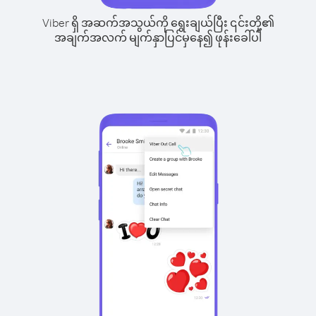
Viber ရှိ အဆက်အသွယ်ကို ရွေးချယ်ပြီး ၎င်းတို့၏
အချက်အလက် မျက်နှာပြင်မှနေ၍ ဖုန်းခေါ်ပါ