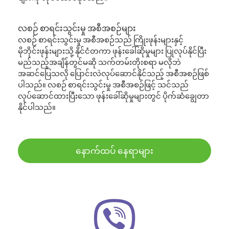
လစဉ် စာရင်းသွင်းမှု အစီအစဉ်များ
လစဉ် စာရင်းသွင်းမှု အစီအစဉ်သည် ကြိုးဖုန်းများနှင့်
မိုဘိုင်းဖုန်းများသို့ နိုင်ငံတကာ ဖုန်းခေါ်ဆိုမှုများ ပြုလုပ်နိုင်ပြီး
မည်သည့်အချိန်တွင်မဆို သက်တမ်းတိုးစရာ မလိုဘဲ
အဆင်ပြေသလို ပြောင်းလဲလုပ်ဆောင်နိုင်သည့် အစီအစဉ်ဖြစ်
ပါသည်။ လစဉ် စာရင်းသွင်းမှု အစီအစဉ်ဖြင့် သင်သည်
လုပ်ဆောင်ထားပြီးသော ဖုန်းခေါ်ဆိုမှုများတွင် ပိုက်ဆံချွေတာ
နိုင်ပါသည်။
နောက်ထပ် နေရာများ