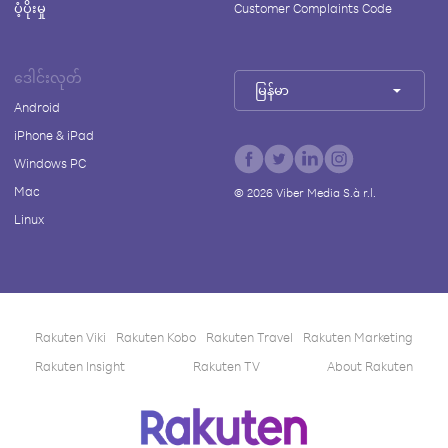
ပံ့ပိုးမှု
Customer Complaints Code
ဒေါင်းလုတ်
မြန်မာ
Android
iPhone & iPad
Windows PC
Mac
©
2026
Viber Media S.à r.l.
Linux
Rakuten Viki
Rakuten Kobo
Rakuten Travel
Rakuten Marketing
Rakuten Insight
Rakuten TV
About Rakuten