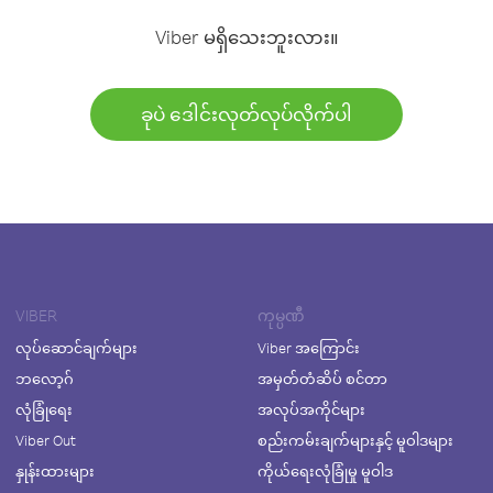
Viber မရှိသေးဘူးလား။
ခုပဲ ဒေါင်းလုတ်လုပ်လိုက်ပါ
VIBER
ကုမ္ပဏီ
လုပ်ဆောင်ချက်များ
Viber အကြောင်း
ဘလော့ဂ်
အမှတ်တံဆိပ် စင်တာ
လုံခြုံရေး
အလုပ်အကိုင်များ
Viber Out
စည်းကမ်းချက်များနှင့် မူဝါဒများ
နှုန်းထားများ
ကိုယ်ရေးလုံခြုံမှု မူဝါဒ