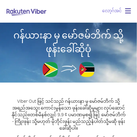
လော့ဂ်အင်
Togg
navig
ဂန်ယားနာ မှ မော်ဇမ်ဘိက် သို့
ဖုန်းခေါ်ဆိုပုံ
Viber Out ဖြင့် သင်သည် ဂန်ယားနာ မှ မော်ဇမ်ဘိက် သို့
အရည်အသွေး ကောင်းမွန်သော ဖုန်းခေါ်ဆိုမှုများ လုပ်ဆောင်
နိုင်သည်။
တစ်မိနစ်လျှင် 9.9 ¢ ပမာဏမှစ၍ ဖြင့် မော်ဇမ်ဘိက်
- ကြိုးဖုန်း သို့မဟုတ် မိုဘိုင်းဖုန်း မည်သည့်နံပါတ်သို့မဆို ဖုန်း
ခေါ်ဆိုပါ။