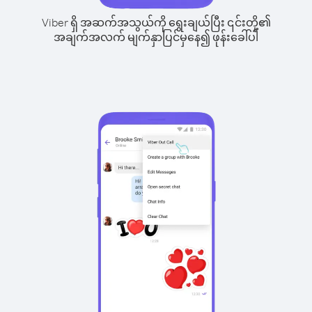
Viber ရှိ အဆက်အသွယ်ကို ရွေးချယ်ပြီး ၎င်းတို့၏
အချက်အလက် မျက်နှာပြင်မှနေ၍ ဖုန်းခေါ်ပါ