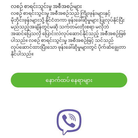
လစဉ် စာရင်းသွင်းမှု အစီအစဉ်များ
လစဉ် စာရင်းသွင်းမှု အစီအစဉ်သည် ကြိုးဖုန်းများနှင့်
မိုဘိုင်းဖုန်းများသို့ နိုင်ငံတကာ ဖုန်းခေါ်ဆိုမှုများ ပြုလုပ်နိုင်ပြီး
မည်သည့်အချိန်တွင်မဆို သက်တမ်းတိုးစရာ မလိုဘဲ
အဆင်ပြေသလို ပြောင်းလဲလုပ်ဆောင်နိုင်သည့် အစီအစဉ်ဖြစ်
ပါသည်။ လစဉ် စာရင်းသွင်းမှု အစီအစဉ်ဖြင့် သင်သည်
လုပ်ဆောင်ထားပြီးသော ဖုန်းခေါ်ဆိုမှုများတွင် ပိုက်ဆံချွေတာ
နိုင်ပါသည်။
နောက်ထပ် နေရာများ