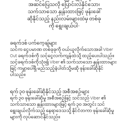
အဆင်ပြေသလို ပြောင်းလဲနိုင်သော၊
သက်သာသော နှုန်းထားဖြင့် ဖုန်းခေါ်
ဆိုနိုင်သည့် နည်းလမ်းများထဲမှ တစ်ခု
ကို ရွေးချယ်ပါ-
ခရက်ဒစ် ပက်ကေ့ချ်များ
သင်က ငွေပမာဏ တစ်ခုခုကို ဝယ်ယူလိုက်သောအခါ Viber
Out ခရက်ဒစ်ကို သင့်ငွေလက်ကျန်ထဲသို့ ထည့်ပေးပါသည်။
သင့်ခရက်ဒစ်ကိုသုံး၍ Viber ၏ သက်သာသော နှုန်းထားများ
ဖြင့် ကမ္ဘာပေါ်ရှိ မည်သည့်နံပါတ်သို့မဆို ဖုန်းခေါ်ဆိုနိုင်
ပါသည်။
ရက် ၃၀ ဖုန်းခေါ်ဆိုနိုင်သည့် အစီအစဉ်များ
ရက် ၃၀ ဖုန်းခေါ်ဆိုမှု အစီအစဉ်ဖြင့် သင်သည် Viber ၏
သက်သာသော နှုန်းထားများဖြင့် ရက် ၃၀ အတွင်း သင်
ရွေးချယ်လိုက်သည့် နေရာဒေသသို့ နိုင်ငံတကာ ဖုန်းခေါ်ဆိုမှု
များကို လုပ်ဆောင်နိုင်သည်။