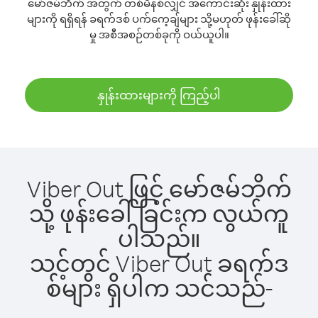
မော်ဇမ်ဘိက် အတွက် တစ်မိနစ်လျှင် အကောင်းဆုံး နှုန်းထား
များကို ရရှိရန် ခရက်ဒစ် ပက်ကေ့ချ်များ သို့မဟုတ် ဖုန်းခေါ်ဆို
မှု အစီအစဉ်တစ်ခုကို ဝယ်ယူပါ။
နှုန်းထားများကို ကြည့်ပါ
Viber Out ဖြင့် မော်ဇမ်ဘိက်
သို့ ဖုန်းခေါ်ခြင်းက လွယ်ကူ
ပါသည်။
သင့်တွင် Viber Out ခရက်ဒ
စ်များ ရှိပါက သင်သည်-