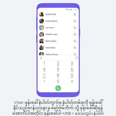
Viber ဖုန်းခေါ်နံပါတ်ကွက်မှ နံပါတ်တစ်ခုကို ဖုန်းခေါ်
နိုင်သည်။
ဂန်ယားနာ မှ မော်ဇမ်ဘိက် သို့ ဖုန်းခေါ်ဆိုရန်
အောက်ပါအတိုင်း ဖုန်းခေါ်ပါ-
+
+
258
ဒေသတွင်း နံပါတ်