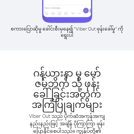
စကားပြောဆိုမှု ခေါင်းစီးမှနေ၍ “Viber Out ဖုန်းခေါ်မှု” ကို
ရွေးပါ
ဂန်ယားနာ မှ မော်
ဇမ်ဘိက် သို့ ဖုန်း
ခေါ်ခြင်းအတွက်
အကြံပြုချက်များ
Viber Out သည် ပိုက်ဆံအကုန်အကျ
နည်းနည်းဖြင့် အချိန် ပိုကြာကြာ ဖုန်း
ပြောနိုင်စေပါသည်။ ကျွန်ုပ်တို့၏