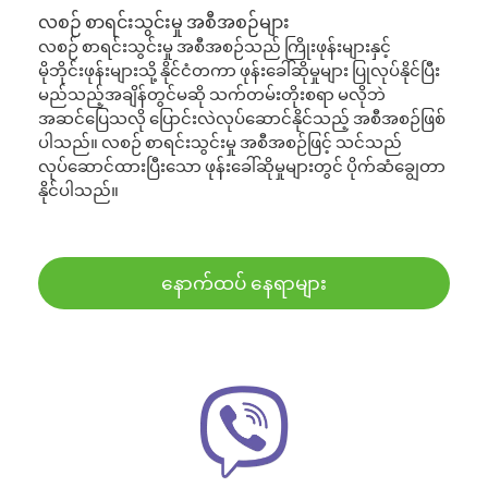
လစဉ် စာရင်းသွင်းမှု အစီအစဉ်များ
လစဉ် စာရင်းသွင်းမှု အစီအစဉ်သည် ကြိုးဖုန်းများနှင့်
မိုဘိုင်းဖုန်းများသို့ နိုင်ငံတကာ ဖုန်းခေါ်ဆိုမှုများ ပြုလုပ်နိုင်ပြီး
မည်သည့်အချိန်တွင်မဆို သက်တမ်းတိုးစရာ မလိုဘဲ
အဆင်ပြေသလို ပြောင်းလဲလုပ်ဆောင်နိုင်သည့် အစီအစဉ်ဖြစ်
ပါသည်။ လစဉ် စာရင်းသွင်းမှု အစီအစဉ်ဖြင့် သင်သည်
လုပ်ဆောင်ထားပြီးသော ဖုန်းခေါ်ဆိုမှုများတွင် ပိုက်ဆံချွေတာ
နိုင်ပါသည်။
နောက်ထပ် နေရာများ