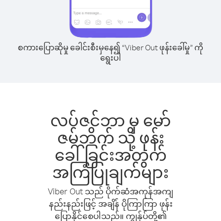
စကားပြောဆိုမှု ခေါင်းစီးမှနေ၍ “Viber Out ဖုန်းခေါ်မှု” ကို
ရွေးပါ
လပ်ဇင်ဘာ မှ မော်
ဇမ်ဘိက် သို့ ဖုန်း
ခေါ်ခြင်းအတွက်
အကြံပြုချက်များ
Viber Out သည် ပိုက်ဆံအကုန်အကျ
နည်းနည်းဖြင့် အချိန် ပိုကြာကြာ ဖုန်း
ပြောနိုင်စေပါသည်။ ကျွန်ုပ်တို့၏