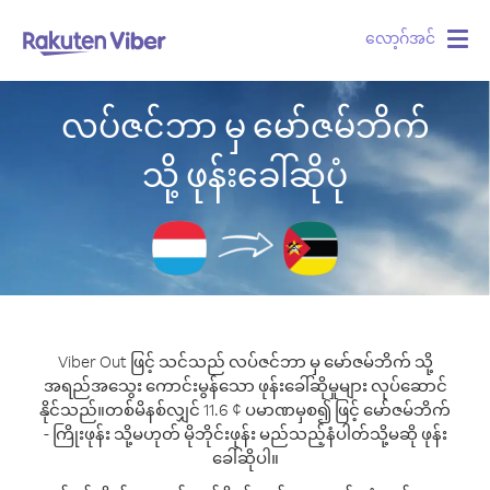
လော့ဂ်အင်
Togg
navig
လပ်ဇင်ဘာ မှ မော်ဇမ်ဘိက်
သို့ ဖုန်းခေါ်ဆိုပုံ
Viber Out ဖြင့် သင်သည် လပ်ဇင်ဘာ မှ မော်ဇမ်ဘိက် သို့
အရည်အသွေး ကောင်းမွန်သော ဖုန်းခေါ်ဆိုမှုများ လုပ်ဆောင်
နိုင်သည်။
တစ်မိနစ်လျှင် 11.6 ¢ ပမာဏမှစ၍ ဖြင့် မော်ဇမ်ဘိက်
- ကြိုးဖုန်း သို့မဟုတ် မိုဘိုင်းဖုန်း မည်သည့်နံပါတ်သို့မဆို ဖုန်း
ခေါ်ဆိုပါ။