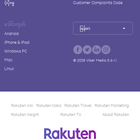
ပံ့ပိုးမှု
Customer Complaints Code
ဒေါင်းလုတ်
မြန်မာ
Android
iPhone & iPad
Windows PC
Mac
©
2026
Viber Media S.à r.l.
Linux
Rakuten Viki
Rakuten Kobo
Rakuten Travel
Rakuten Marketing
Rakuten Insight
Rakuten TV
About Rakuten