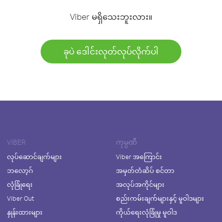
Viber မရှိသေးဘူးလား။
ခုပဲ ဒေါင်းလုတ်လုပ်လိုက်ပါ
VIBER
ကုမ္ပဏီ
လုပ်ဆောင်ချက်များ
Viber အကြောင်း
ဘလော့ဂ်
အမှတ်တံဆိပ် စင်တာ
လုံခြုံရေး
အလုပ်အကိုင်များ
Viber Out
စည်းကမ်းချက်များနှင့် မူဝါဒများ
နှုန်းထားများ
ကိုယ်ရေးလုံခြုံမှု မူဝါဒ