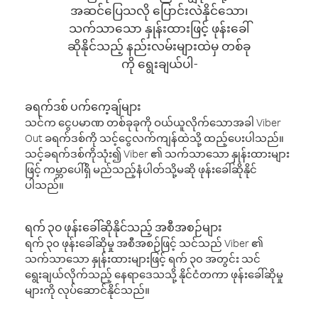
အဆင်ပြေသလို ပြောင်းလဲနိုင်သော၊
သက်သာသော နှုန်းထားဖြင့် ဖုန်းခေါ်
ဆိုနိုင်သည့် နည်းလမ်းများထဲမှ တစ်ခု
ကို ရွေးချယ်ပါ-
ခရက်ဒစ် ပက်ကေ့ချ်များ
သင်က ငွေပမာဏ တစ်ခုခုကို ဝယ်ယူလိုက်သောအခါ Viber
Out ခရက်ဒစ်ကို သင့်ငွေလက်ကျန်ထဲသို့ ထည့်ပေးပါသည်။
သင့်ခရက်ဒစ်ကိုသုံး၍ Viber ၏ သက်သာသော နှုန်းထားများ
ဖြင့် ကမ္ဘာပေါ်ရှိ မည်သည့်နံပါတ်သို့မဆို ဖုန်းခေါ်ဆိုနိုင်
ပါသည်။
ရက် ၃၀ ဖုန်းခေါ်ဆိုနိုင်သည့် အစီအစဉ်များ
ရက် ၃၀ ဖုန်းခေါ်ဆိုမှု အစီအစဉ်ဖြင့် သင်သည် Viber ၏
သက်သာသော နှုန်းထားများဖြင့် ရက် ၃၀ အတွင်း သင်
ရွေးချယ်လိုက်သည့် နေရာဒေသသို့ နိုင်ငံတကာ ဖုန်းခေါ်ဆိုမှု
များကို လုပ်ဆောင်နိုင်သည်။