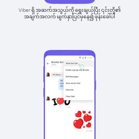
Viber ရှိ အဆက်အသွယ်ကို ရွေးချယ်ပြီး ၎င်းတို့၏
အချက်အလက် မျက်နှာပြင်မှနေ၍ ဖုန်းခေါ်ပါ