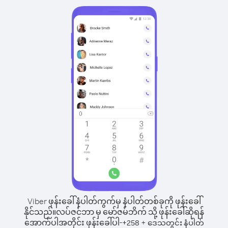
Viber ဖုန်းခေါ်နံပါတ်ကွက်မှ နံပါတ်တစ်ခုကို ဖုန်းခေါ်
နိုင်သည်။
လပ်ဇင်ဘာ မှ မော်ဇမ်ဘိက် သို့ ဖုန်းခေါ်ဆိုရန်
အောက်ပါအတိုင်း ဖုန်းခေါ်ပါ-
+
+
258
ဒေသတွင်း နံပါတ်