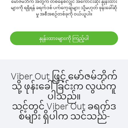
မော်ဇမ်ဘိက် အတွက် တစ်မိနစ်လျှင် အကောင်းဆုံး နှုန်းထား
များကို ရရှိရန် ခရက်ဒစ် ပက်ကေ့ချ်များ သို့မဟုတ် ဖုန်းခေါ်ဆို
မှု အစီအစဉ်တစ်ခုကို ဝယ်ယူပါ။
နှုန်းထားများကို ကြည့်ပါ
Viber Out ဖြင့် မော်ဇမ်ဘိက်
သို့ ဖုန်းခေါ်ခြင်းက လွယ်ကူ
ပါသည်။
သင့်တွင် Viber Out ခရက်ဒ
စ်များ ရှိပါက သင်သည်-