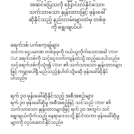
အဆင်ပြေသလို ပြောင်းလဲနိုင်သော၊
သက်သာသော နှုန်းထားဖြင့် ဖုန်းခေါ်
ဆိုနိုင်သည့် နည်းလမ်းများထဲမှ တစ်ခု
ကို ရွေးချယ်ပါ-
ခရက်ဒစ် ပက်ကေ့ချ်များ
သင်က ငွေပမာဏ တစ်ခုခုကို ဝယ်ယူလိုက်သောအခါ Viber
Out ခရက်ဒစ်ကို သင့်ငွေလက်ကျန်ထဲသို့ ထည့်ပေးပါသည်။
သင့်ခရက်ဒစ်ကိုသုံး၍ Viber ၏ သက်သာသော နှုန်းထားများ
ဖြင့် ကမ္ဘာပေါ်ရှိ မည်သည့်နံပါတ်သို့မဆို ဖုန်းခေါ်ဆိုနိုင်
ပါသည်။
ရက် ၃၀ ဖုန်းခေါ်ဆိုနိုင်သည့် အစီအစဉ်များ
ရက် ၃၀ ဖုန်းခေါ်ဆိုမှု အစီအစဉ်ဖြင့် သင်သည် Viber ၏
သက်သာသော နှုန်းထားများဖြင့် ရက် ၃၀ အတွင်း သင်
ရွေးချယ်လိုက်သည့် နေရာဒေသသို့ နိုင်ငံတကာ ဖုန်းခေါ်ဆိုမှု
များကို လုပ်ဆောင်နိုင်သည်။