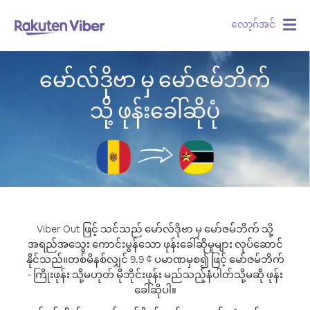
လော့ဂ်အင်
Togg
navig
မော်လ်ဒိုဗာ မှ မော်ဇမ်ဘိက်
သို့ ဖုန်းခေါ်ဆိုပုံ
Viber Out ဖြင့် သင်သည် မော်လ်ဒိုဗာ မှ မော်ဇမ်ဘိက် သို့
အရည်အသွေး ကောင်းမွန်သော ဖုန်းခေါ်ဆိုမှုများ လုပ်ဆောင်
နိုင်သည်။
တစ်မိနစ်လျှင် 9.9 ¢ ပမာဏမှစ၍ ဖြင့် မော်ဇမ်ဘိက်
- ကြိုးဖုန်း သို့မဟုတ် မိုဘိုင်းဖုန်း မည်သည့်နံပါတ်သို့မဆို ဖုန်း
ခေါ်ဆိုပါ။