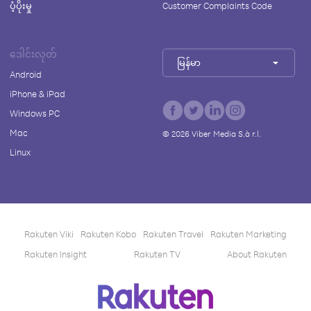
ပံ့ပိုးမှု
Customer Complaints Code
ဒေါင်းလုတ်
မြန်မာ
Android
iPhone & iPad
Windows PC
Mac
©
2026
Viber Media S.à r.l.
Linux
Rakuten Viki
Rakuten Kobo
Rakuten Travel
Rakuten Marketing
Rakuten Insight
Rakuten TV
About Rakuten