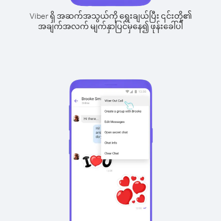
Viber ရှိ အဆက်အသွယ်ကို ရွေးချယ်ပြီး ၎င်းတို့၏
အချက်အလက် မျက်နှာပြင်မှနေ၍ ဖုန်းခေါ်ပါ