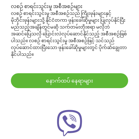
လစဉ် စာရင်းသွင်းမှု အစီအစဉ်များ
လစဉ် စာရင်းသွင်းမှု အစီအစဉ်သည် ကြိုးဖုန်းများနှင့်
မိုဘိုင်းဖုန်းများသို့ နိုင်ငံတကာ ဖုန်းခေါ်ဆိုမှုများ ပြုလုပ်နိုင်ပြီး
မည်သည့်အချိန်တွင်မဆို သက်တမ်းတိုးစရာ မလိုဘဲ
အဆင်ပြေသလို ပြောင်းလဲလုပ်ဆောင်နိုင်သည့် အစီအစဉ်ဖြစ်
ပါသည်။ လစဉ် စာရင်းသွင်းမှု အစီအစဉ်ဖြင့် သင်သည်
လုပ်ဆောင်ထားပြီးသော ဖုန်းခေါ်ဆိုမှုများတွင် ပိုက်ဆံချွေတာ
နိုင်ပါသည်။
နောက်ထပ် နေရာများ