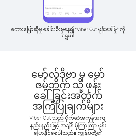
စကားပြောဆိုမှု ခေါင်းစီးမှနေ၍ “Viber Out ဖုန်းခေါ်မှု” ကို
ရွေးပါ
မော်လ်ဒိုဗာ မှ မော်
ဇမ်ဘိက် သို့ ဖုန်း
ခေါ်ခြင်းအတွက်
အကြံပြုချက်များ
Viber Out သည် ပိုက်ဆံအကုန်အကျ
နည်းနည်းဖြင့် အချိန် ပိုကြာကြာ ဖုန်း
ပြောနိုင်စေပါသည်။ ကျွန်ုပ်တို့၏