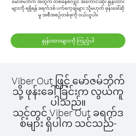
မော်ဇမ်ဘိက် အတွက် တစ်မိနစ်လျှင် အကောင်းဆုံး နှုန်းထား
များကို ရရှိရန် ခရက်ဒစ် ပက်ကေ့ချ်များ သို့မဟုတ် ဖုန်းခေါ်ဆို
မှု အစီအစဉ်တစ်ခုကို ဝယ်ယူပါ။
နှုန်းထားများကို ကြည့်ပါ
Viber Out ဖြင့် မော်ဇမ်ဘိက်
သို့ ဖုန်းခေါ်ခြင်းက လွယ်ကူ
ပါသည်။
သင့်တွင် Viber Out ခရက်ဒ
စ်များ ရှိပါက သင်သည်-