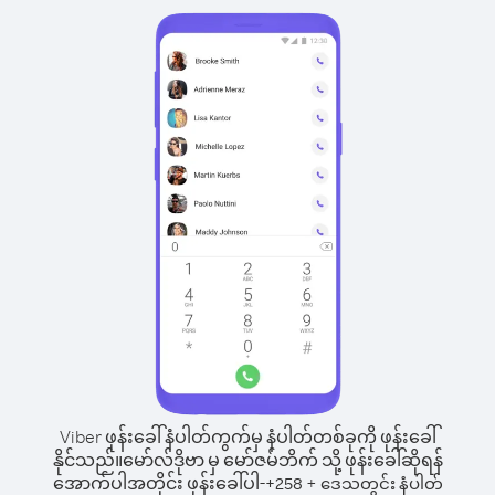
Viber ဖုန်းခေါ်နံပါတ်ကွက်မှ နံပါတ်တစ်ခုကို ဖုန်းခေါ်
နိုင်သည်။
မော်လ်ဒိုဗာ မှ မော်ဇမ်ဘိက် သို့ ဖုန်းခေါ်ဆိုရန်
အောက်ပါအတိုင်း ဖုန်းခေါ်ပါ-
+
+
258
ဒေသတွင်း နံပါတ်