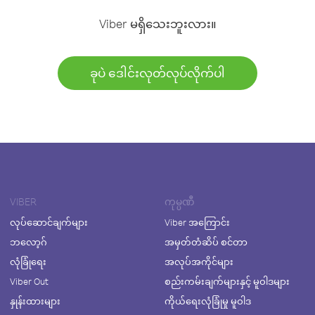
Viber မရှိသေးဘူးလား။
ခုပဲ ဒေါင်းလုတ်လုပ်လိုက်ပါ
VIBER
ကုမ္ပဏီ
လုပ်ဆောင်ချက်များ
Viber အကြောင်း
ဘလော့ဂ်
အမှတ်တံဆိပ် စင်တာ
လုံခြုံရေး
အလုပ်အကိုင်များ
Viber Out
စည်းကမ်းချက်များနှင့် မူဝါဒများ
နှုန်းထားများ
ကိုယ်ရေးလုံခြုံမှု မူဝါဒ