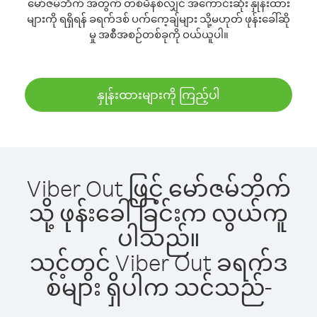
မော်ဇမ်ဘိက် အတွက် တစ်မိနစ်လျှင် အကောင်းဆုံး နှုန်းထား
များကို ရရှိရန် ခရက်ဒစ် ပက်ကေ့ချ်များ သို့မဟုတ် ဖုန်းခေါ်ဆို
မှု အစီအစဉ်တစ်ခုကို ဝယ်ယူပါ။
နှုန်းထားများကို ကြည့်ပါ
Viber Out ဖြင့် မော်ဇမ်ဘိက်
သို့ ဖုန်းခေါ်ခြင်းက လွယ်ကူ
ပါသည်။
သင့်တွင် Viber Out ခရက်ဒ
စ်များ ရှိပါက သင်သည်-