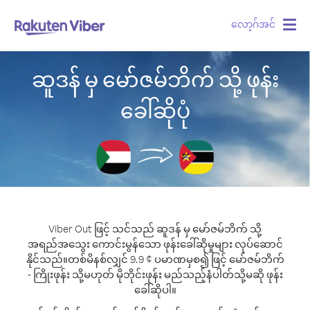
လော့ဂ်အင်
Togg
navig
ဆူဒန် မှ မော်ဇမ်ဘိက် သို့ ဖုန်း
ခေါ်ဆိုပုံ
Viber Out ဖြင့် သင်သည် ဆူဒန် မှ မော်ဇမ်ဘိက် သို့
အရည်အသွေး ကောင်းမွန်သော ဖုန်းခေါ်ဆိုမှုများ လုပ်ဆောင်
နိုင်သည်။
တစ်မိနစ်လျှင် 9.9 ¢ ပမာဏမှစ၍ ဖြင့် မော်ဇမ်ဘိက်
- ကြိုးဖုန်း သို့မဟုတ် မိုဘိုင်းဖုန်း မည်သည့်နံပါတ်သို့မဆို ဖုန်း
ခေါ်ဆိုပါ။