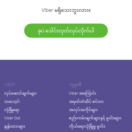
Viber မရှိသေးဘူးလား။
ခုပဲ ဒေါင်းလုတ်လုပ်လိုက်ပါ
VIBER
ကုမ္ပဏီ
လုပ်ဆောင်ချက်များ
Viber အကြောင်း
ဘလော့ဂ်
အမှတ်တံဆိပ် စင်တာ
လုံခြုံရေး
အလုပ်အကိုင်များ
Viber Out
စည်းကမ်းချက်များနှင့် မူဝါဒများ
နှုန်းထားများ
ကိုယ်ရေးလုံခြုံမှု မူဝါဒ