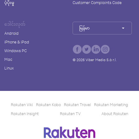
ပံ့ပိုးမှု
Customer Complaints Code
ဒေါင်းလုတ်
မြန်မာ
Android
iPhone & iPad
Windows PC
Mac
©
2026
Viber Media S.à r.l.
Linux
Rakuten Viki
Rakuten Kobo
Rakuten Travel
Rakuten Marketing
Rakuten Insight
Rakuten TV
About Rakuten