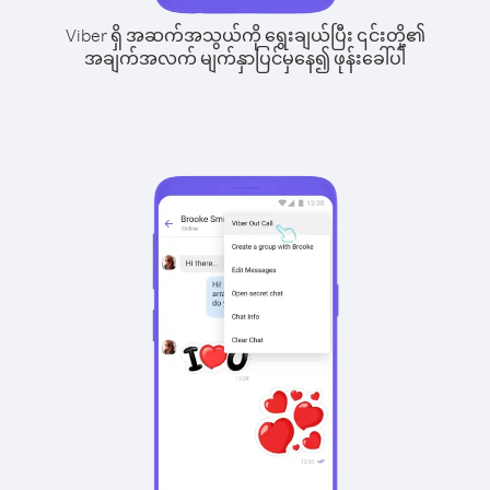
Viber ရှိ အဆက်အသွယ်ကို ရွေးချယ်ပြီး ၎င်းတို့၏
အချက်အလက် မျက်နှာပြင်မှနေ၍ ဖုန်းခေါ်ပါ