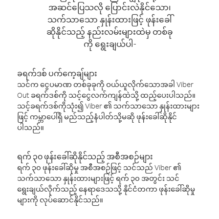
အဆင်ပြေသလို ပြောင်းလဲနိုင်သော၊
သက်သာသော နှုန်းထားဖြင့် ဖုန်းခေါ်
ဆိုနိုင်သည့် နည်းလမ်းများထဲမှ တစ်ခု
ကို ရွေးချယ်ပါ-
ခရက်ဒစ် ပက်ကေ့ချ်များ
သင်က ငွေပမာဏ တစ်ခုခုကို ဝယ်ယူလိုက်သောအခါ Viber
Out ခရက်ဒစ်ကို သင့်ငွေလက်ကျန်ထဲသို့ ထည့်ပေးပါသည်။
သင့်ခရက်ဒစ်ကိုသုံး၍ Viber ၏ သက်သာသော နှုန်းထားများ
ဖြင့် ကမ္ဘာပေါ်ရှိ မည်သည့်နံပါတ်သို့မဆို ဖုန်းခေါ်ဆိုနိုင်
ပါသည်။
ရက် ၃၀ ဖုန်းခေါ်ဆိုနိုင်သည့် အစီအစဉ်များ
ရက် ၃၀ ဖုန်းခေါ်ဆိုမှု အစီအစဉ်ဖြင့် သင်သည် Viber ၏
သက်သာသော နှုန်းထားများဖြင့် ရက် ၃၀ အတွင်း သင်
ရွေးချယ်လိုက်သည့် နေရာဒေသသို့ နိုင်ငံတကာ ဖုန်းခေါ်ဆိုမှု
များကို လုပ်ဆောင်နိုင်သည်။