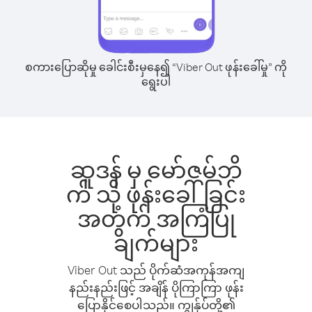
စကားပြောဆိုမှု ခေါင်းစီးမှနေ၍ “Viber Out ဖုန်းခေါ်မှု” ကို
ရွေးပါ
ဆူဒန် မှ မော်ဇမ်ဘိ
က် သို့ ဖုန်းခေါ်ခြင်း
အတွက် အကြံပြု
ချက်များ
Viber Out သည် ပိုက်ဆံအကုန်အကျ
နည်းနည်းဖြင့် အချိန် ပိုကြာကြာ ဖုန်း
ပြောနိုင်စေပါသည်။ ကျွန်ုပ်တို့၏