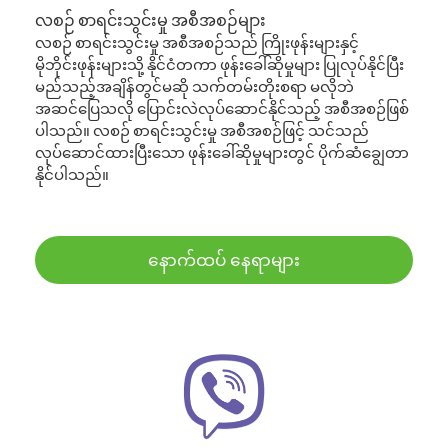
လစဉ် စာရင်းသွင်းမှု အစီအစဉ်များ
လစဉ် စာရင်းသွင်းမှု အစီအစဉ်သည် ကြိုးဖုန်းများနှင့်
မိုဘိုင်းဖုန်းများသို့ နိုင်ငံတကာ ဖုန်းခေါ်ဆိုမှုများ ပြုလုပ်နိုင်ပြီး
မည်သည့်အချိန်တွင်မဆို သက်တမ်းတိုးစရာ မလိုဘဲ
အဆင်ပြေသလို ပြောင်းလဲလုပ်ဆောင်နိုင်သည့် အစီအစဉ်ဖြစ်
ပါသည်။ လစဉ် စာရင်းသွင်းမှု အစီအစဉ်ဖြင့် သင်သည်
လုပ်ဆောင်ထားပြီးသော ဖုန်းခေါ်ဆိုမှုများတွင် ပိုက်ဆံချွေတာ
နိုင်ပါသည်။
နောက်ထပ် နေရာများ