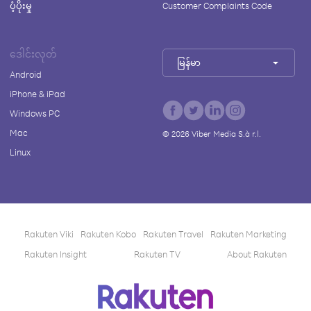
ပံ့ပိုးမှု
Customer Complaints Code
ဒေါင်းလုတ်
မြန်မာ
Android
iPhone & iPad
Windows PC
Mac
©
2026
Viber Media S.à r.l.
Linux
Rakuten Viki
Rakuten Kobo
Rakuten Travel
Rakuten Marketing
Rakuten Insight
Rakuten TV
About Rakuten