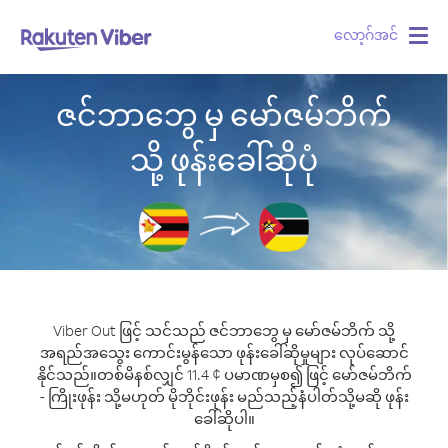
လော့ဂ်အင်
Togg
navig
ဇင်ဘာဘွေ မှ မော်ဇမ်ဘိက်
သို့ ဖုန်းခေါ်ဆိုပုံ
Viber Out ဖြင့် သင်သည် ဇင်ဘာဘွေ မှ မော်ဇမ်ဘိက် သို့
အရည်အသွေး ကောင်းမွန်သော ဖုန်းခေါ်ဆိုမှုများ လုပ်ဆောင်
နိုင်သည်။
တစ်မိနစ်လျှင် 11.4 ¢ ပမာဏမှစ၍ ဖြင့် မော်ဇမ်ဘိက်
- ကြိုးဖုန်း သို့မဟုတ် မိုဘိုင်းဖုန်း မည်သည့်နံပါတ်သို့မဆို ဖုန်း
ခေါ်ဆိုပါ။