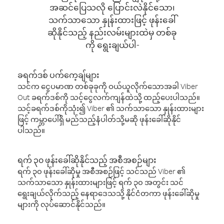
အဆင်ပြေသလို ပြောင်းလဲနိုင်သော၊
သက်သာသော နှုန်းထားဖြင့် ဖုန်းခေါ်
ဆိုနိုင်သည့် နည်းလမ်းများထဲမှ တစ်ခု
ကို ရွေးချယ်ပါ-
ခရက်ဒစ် ပက်ကေ့ချ်များ
သင်က ငွေပမာဏ တစ်ခုခုကို ဝယ်ယူလိုက်သောအခါ Viber
Out ခရက်ဒစ်ကို သင့်ငွေလက်ကျန်ထဲသို့ ထည့်ပေးပါသည်။
သင့်ခရက်ဒစ်ကိုသုံး၍ Viber ၏ သက်သာသော နှုန်းထားများ
ဖြင့် ကမ္ဘာပေါ်ရှိ မည်သည့်နံပါတ်သို့မဆို ဖုန်းခေါ်ဆိုနိုင်
ပါသည်။
ရက် ၃၀ ဖုန်းခေါ်ဆိုနိုင်သည့် အစီအစဉ်များ
ရက် ၃၀ ဖုန်းခေါ်ဆိုမှု အစီအစဉ်ဖြင့် သင်သည် Viber ၏
သက်သာသော နှုန်းထားများဖြင့် ရက် ၃၀ အတွင်း သင်
ရွေးချယ်လိုက်သည့် နေရာဒေသသို့ နိုင်ငံတကာ ဖုန်းခေါ်ဆိုမှု
များကို လုပ်ဆောင်နိုင်သည်။