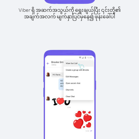
Viber ရှိ အဆက်အသွယ်ကို ရွေးချယ်ပြီး ၎င်းတို့၏
အချက်အလက် မျက်နှာပြင်မှနေ၍ ဖုန်းခေါ်ပါ