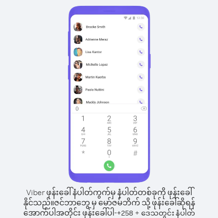
Viber ဖုန်းခေါ်နံပါတ်ကွက်မှ နံပါတ်တစ်ခုကို ဖုန်းခေါ်
နိုင်သည်။
ဇင်ဘာဘွေ မှ မော်ဇမ်ဘိက် သို့ ဖုန်းခေါ်ဆိုရန်
အောက်ပါအတိုင်း ဖုန်းခေါ်ပါ-
+
+
258
ဒေသတွင်း နံပါတ်