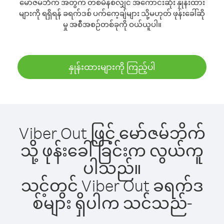
မော်ဇမ်ဘိက် အတွက် တစ်မိနစ်လျှင် အကောင်းဆုံး နှုန်းထား
များကို ရရှိရန် ခရက်ဒစ် ပက်ကေ့ချ်များ သို့မဟုတ် ဖုန်းခေါ်ဆို
မှု အစီအစဉ်တစ်ခုကို ဝယ်ယူပါ။
နှုန်းထားများကို ကြည့်ပါ
Viber Out ဖြင့် မော်ဇမ်ဘိက်
သို့ ဖုန်းခေါ်ခြင်းက လွယ်ကူ
ပါသည်။
သင့်တွင် Viber Out ခရက်ဒ
စ်များ ရှိပါက သင်သည်-