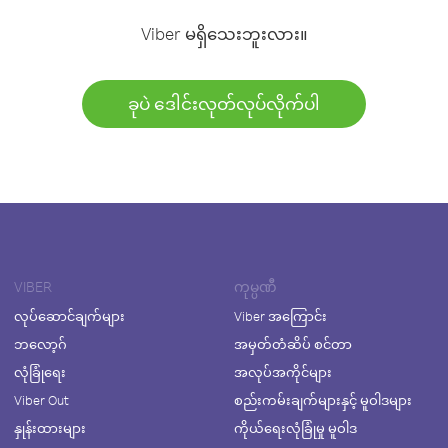
Viber မရှိသေးဘူးလား။
ခုပဲ ဒေါင်းလုတ်လုပ်လိုက်ပါ
VIBER
ကုမ္ပဏီ
လုပ်ဆောင်ချက်များ
Viber အကြောင်း
ဘလော့ဂ်
အမှတ်တံဆိပ် စင်တာ
လုံခြုံရေး
အလုပ်အကိုင်များ
Viber Out
စည်းကမ်းချက်များနှင့် မူဝါဒများ
နှုန်းထားများ
ကိုယ်ရေးလုံခြုံမှု မူဝါဒ