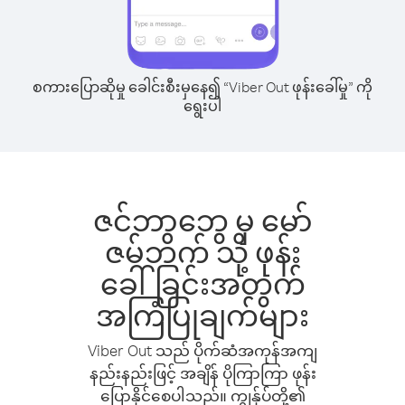
စကားပြောဆိုမှု ခေါင်းစီးမှနေ၍ “Viber Out ဖုန်းခေါ်မှု” ကို
ရွေးပါ
ဇင်ဘာဘွေ မှ မော်
ဇမ်ဘိက် သို့ ဖုန်း
ခေါ်ခြင်းအတွက်
အကြံပြုချက်များ
Viber Out သည် ပိုက်ဆံအကုန်အကျ
နည်းနည်းဖြင့် အချိန် ပိုကြာကြာ ဖုန်း
ပြောနိုင်စေပါသည်။ ကျွန်ုပ်တို့၏