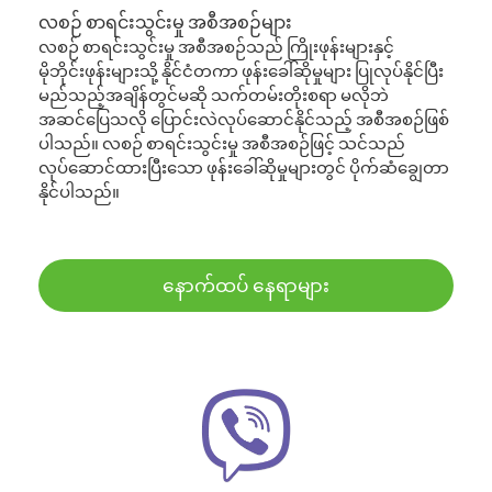
လစဉ် စာရင်းသွင်းမှု အစီအစဉ်များ
လစဉ် စာရင်းသွင်းမှု အစီအစဉ်သည် ကြိုးဖုန်းများနှင့်
မိုဘိုင်းဖုန်းများသို့ နိုင်ငံတကာ ဖုန်းခေါ်ဆိုမှုများ ပြုလုပ်နိုင်ပြီး
မည်သည့်အချိန်တွင်မဆို သက်တမ်းတိုးစရာ မလိုဘဲ
အဆင်ပြေသလို ပြောင်းလဲလုပ်ဆောင်နိုင်သည့် အစီအစဉ်ဖြစ်
ပါသည်။ လစဉ် စာရင်းသွင်းမှု အစီအစဉ်ဖြင့် သင်သည်
လုပ်ဆောင်ထားပြီးသော ဖုန်းခေါ်ဆိုမှုများတွင် ပိုက်ဆံချွေတာ
နိုင်ပါသည်။
နောက်ထပ် နေရာများ