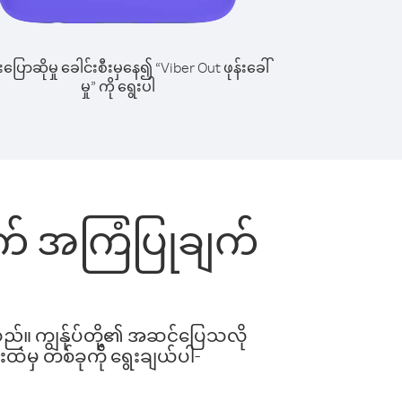
ြောဆိုမှု ခေါင်းစီးမှနေ၍ “Viber Out ဖုန်းခေါ်
မှု” ကို ရွေးပါ
တွက် အကြံပြုချက်
ါသည်။ ကျွန်ုပ်တို့၏ အဆင်ပြေသလို
းထဲမှ တစ်ခုကို ရွေးချယ်ပါ-