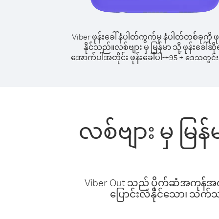
Viber ဖုန်းခေါ်နံပါတ်ကွက်မှ နံပါတ်တစ်ခုကို ဖု
နိုင်သည်။
လစ်ဗျား မှ မြန်မာ သို့ ဖုန်းခေါ်ဆို
အောက်ပါအတိုင်း ဖုန်းခေါ်ပါ-
+
+
95
ဒေသတွင်း 
လစ်ဗျား မှ မြန်
Viber Out သည် ပိုက်ဆံအကုန်အကျ 
ပြောင်းလဲနိုင်သော၊ သက်သာသ