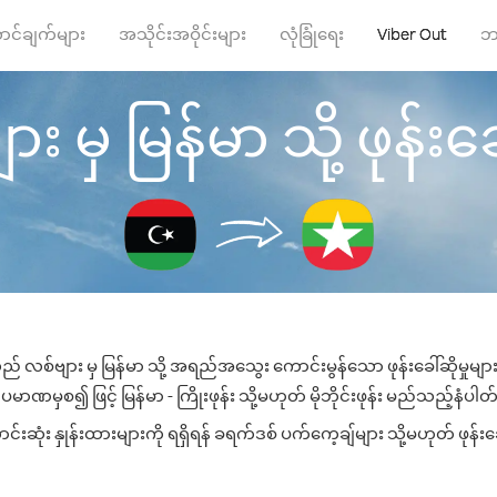
ာင်ချက်များ
အသိုင်းအဝိုင်းများ
လုံခြုံရေး
Viber Out
ဘ
း မှ မြန်မာ သို့ ဖုန်းခေါ
ည် လစ်ဗျား မှ မြန်မာ သို့ အရည်အသွေး ကောင်းမွန်သော ဖုန်းခေါ်ဆိုမှုမျ
ပမာဏမှစ၍ ဖြင့် မြန်မာ - ကြိုးဖုန်း သို့မဟုတ် မိုဘိုင်းဖုန်း မည်သည့်နံပါတ်သိ
ဆုံး နှုန်းထားများကို ရရှိရန် ခရက်ဒစ် ပက်ကေ့ချ်များ သို့မဟုတ် ဖုန်း