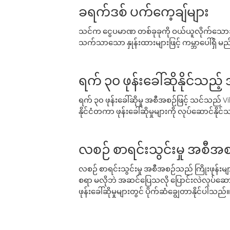
ခရက်ဒစ် ပက်ကေ့ချ်များ
သင်က ငွေပမာဏ တစ်ခုခုကို ဝယ်ယူလိုက်သောအခ
သက်သာသော နှုန်းထားများဖြင့် ကမ္ဘာပေါ်ရှိ မည်သ
ရက် ၃၀ ဖုန်းခေါ်ဆိုနိုင်သည့
ရက် ၃၀ ဖုန်းခေါ်ဆိုမှု အစီအစဉ်ဖြင့် သင်သည
နိုင်ငံတကာ ဖုန်းခေါ်ဆိုမှုများကို လုပ်ဆောင်နိုင
လစဉ် စာရင်းသွင်းမှု အစီအစ
လစဉ် စာရင်းသွင်းမှု အစီအစဉ်သည် ကြိုးဖုန်းများနှင
စရာ မလိုဘဲ အဆင်ပြေသလို ပြောင်းလဲလုပ်ဆောင
ဖုန်းခေါ်ဆိုမှုများတွင် ပိုက်ဆံချွေတာနိုင်ပါသည်။