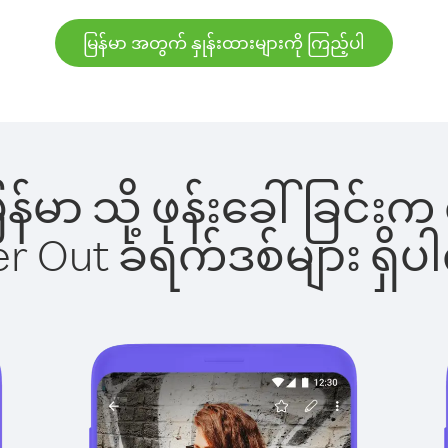
မြန်မာ အတွက် နှုန်းထားများကို ကြည့်ပါ
မြန်မာ သို့ ဖုန်းခေါ်ခြ
ber Out ခရက်ဒစ်များ ရှ