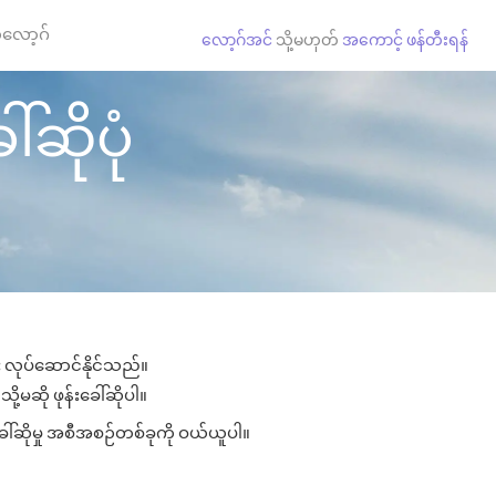
လော့ဂ်
လော့ဂ်အင်
သို့မဟုတ်
အကောင့် ဖန်တီးရန်
်ဆိုပုံ
ား လုပ်ဆောင်နိုင်သည်။
ု့မဆို ဖုန်းခေါ်ဆိုပါ။
ခေါ်ဆိုမှု အစီအစဉ်တစ်ခုကို ဝယ်ယူပါ။