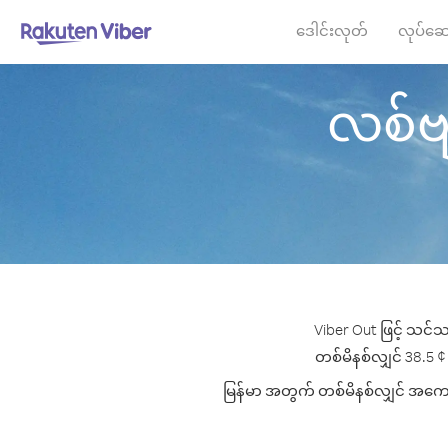
ဒေါင်းလုတ်
လုပ်ဆေ
လစ်ဗျာ
Viber Out ဖြင့် သင်သ
တစ်မိနစ်လျှင် 38.5 ¢ 
မြန်မာ အတွက် တစ်မိနစ်လျှင် အကောင်း