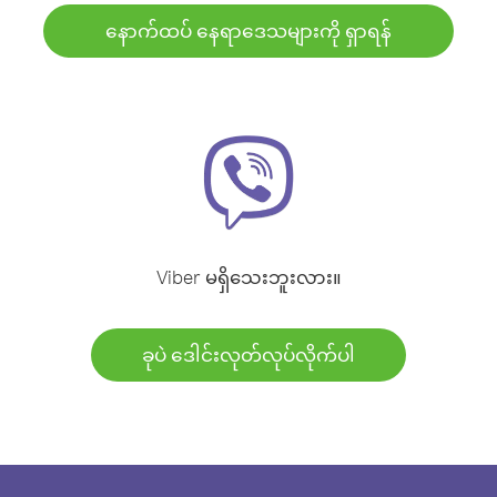
နောက်ထပ် နေရာဒေသများကို ရှာရန်
Viber မရှိသေးဘူးလား။
ခုပဲ ဒေါင်းလုတ်လုပ်လိုက်ပါ