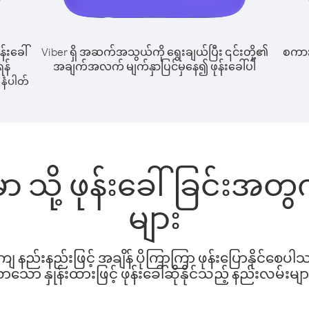
န်းခေါ်
Viber ရှိ အဆက်အသွယ်ကို ရွေးချယ်ပြီး ၎င်းတို့၏
စကားပ
ရန်
အချက်အလက် မျက်နှာပြင်မှနေ၍ ဖုန်းခေါ်ပါ
နံပါတ်
မာ သို့ ဖုန်းခေါ်ခြင်းအ
များ
နည်းနည်းဖြင့် အချိန် ပိုကြာကြာ ဖုန်းပြောနိုင်စေပ
ော နှုန်းထားဖြင့် ဖုန်းခေါ်ဆိုနိုင်သည့် နည်းလမ်းမျာ