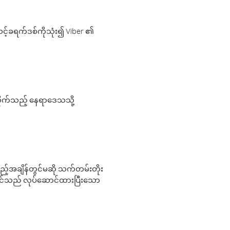
့်ခရက်ဒစ်ကိုသုံး၍ Viber ၏
လိုက်သည့် နေရာဒေသသို့
 မည်သည့်အချိန်တွင်မဆို သက်တမ်းတိုး
 သင်သည် လုပ်ဆောင်ထားပြီးသော