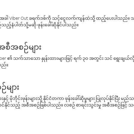
ါ Viber Out ခရက်ဒစ်ကို သင့်ငွေလက်ကျန်ထဲသို့ ထည့်ပေးပါသည်။ သင
ည့်နံပါတ်သို့မဆို ဖုန်းခေါ်ဆိုနိုင်ပါသည်။
် အစီအစဉ်များ
် Viber ၏ သက်သာသော နှုန်းထားများဖြင့် ရက် ၃၀ အတွင်း သင် ရွေးချယ်
်သည်။
ဉ်များ
့် မိုဘိုင်းဖုန်းများသို့ နိုင်ငံတကာ ဖုန်းခေါ်ဆိုမှုများ ပြုလုပ်နိုင်ပြီး
်နိုင်သည့် အစီအစဉ်ဖြစ်ပါသည်။ လစဉ် စာရင်းသွင်းမှု အစီအစဉ်ဖြင့်