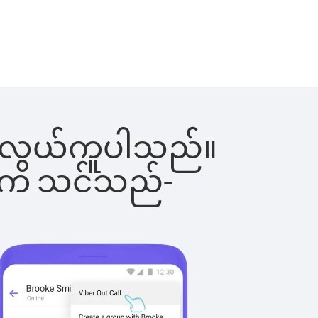
င်းက လွယ်ကူပါသည်။
ိပါက သင်သည်-