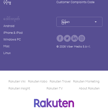
ပံ့ပိုးမှု
Customer Complaints Code
ဒေါင်းလုတ်
မြန်မာ
Android
iPhone & iPad
Windows PC
Mac
©
2026
Viber Media S.à r.l.
Linux
Rakuten Viki
Rakuten Kobo
Rakuten Travel
Rakuten Marketing
Rakuten Insight
Rakuten TV
About Rakuten