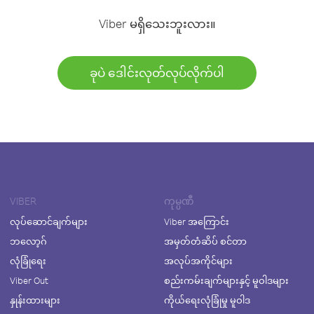
Viber မရှိသေးဘူးလား။
ခုပဲ ဒေါင်းလုတ်လုပ်လိုက်ပါ
VIBER
ကုမ္ပဏီ
လုပ်ဆောင်ချက်များ
Viber အကြောင်း
ဘလော့ဂ်
အမှတ်တံဆိပ် စင်တာ
လုံခြုံရေး
အလုပ်အကိုင်များ
Viber Out
စည်းကမ်းချက်များနှင့် မူဝါဒများ
နှုန်းထားများ
ကိုယ်ရေးလုံခြုံမှု မူဝါဒ