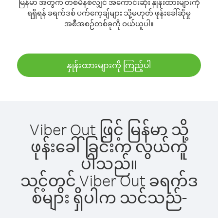
မြန်မာ အတွက် တစ်မိနစ်လျှင် အကောင်းဆုံး နှုန်းထားများကို
ရရှိရန် ခရက်ဒစ် ပက်ကေ့ချ်များ သို့မဟုတ် ဖုန်းခေါ်ဆိုမှု
အစီအစဉ်တစ်ခုကို ဝယ်ယူပါ။
နှုန်းထားများကို ကြည့်ပါ
Viber Out ဖြင့် မြန်မာ သို့
ဖုန်းခေါ်ခြင်းက လွယ်ကူ
ပါသည်။
သင့်တွင် Viber Out ခရက်ဒ
စ်များ ရှိပါက သင်သည်-