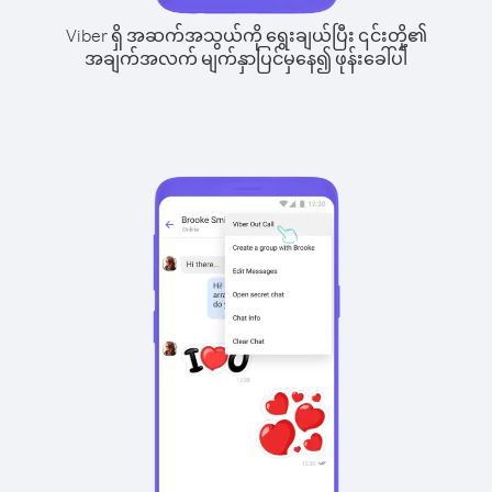
Viber ရှိ အဆက်အသွယ်ကို ရွေးချယ်ပြီး ၎င်းတို့၏
အချက်အလက် မျက်နှာပြင်မှနေ၍ ဖုန်းခေါ်ပါ