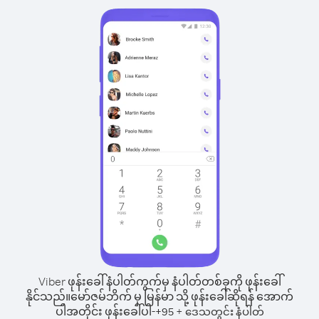
Viber ဖုန်းခေါ်နံပါတ်ကွက်မှ နံပါတ်တစ်ခုကို ဖုန်းခေါ်
နိုင်သည်။
မော်ဇမ်ဘိက် မှ မြန်မာ သို့ ဖုန်းခေါ်ဆိုရန် အောက်
ပါအတိုင်း ဖုန်းခေါ်ပါ-
+
+
95
ဒေသတွင်း နံပါတ်