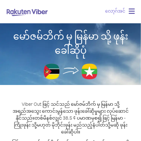
လော့ဂ်အင်
Togg
navig
မော်ဇမ်ဘိက် မှ မြန်မာ သို့ ဖုန်း
ခေါ်ဆိုပုံ
Viber Out ဖြင့် သင်သည် မော်ဇမ်ဘိက် မှ မြန်မာ သို့
အရည်အသွေး ကောင်းမွန်သော ဖုန်းခေါ်ဆိုမှုများ လုပ်ဆောင်
နိုင်သည်။
တစ်မိနစ်လျှင် 38.5 ¢ ပမာဏမှစ၍ ဖြင့် မြန်မာ -
ကြိုးဖုန်း သို့မဟုတ် မိုဘိုင်းဖုန်း မည်သည့်နံပါတ်သို့မဆို ဖုန်း
ခေါ်ဆိုပါ။