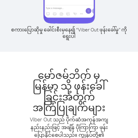
စကားပြောဆိုမှု ခေါင်းစီးမှနေ၍ “Viber Out ဖုန်းခေါ်မှု” ကို
ရွေးပါ
မော်ဇမ်ဘိက် မှ
မြန်မာ သို့ ဖုန်းခေါ်
ခြင်းအတွက်
အကြံပြုချက်များ
Viber Out သည် ပိုက်ဆံအကုန်အကျ
နည်းနည်းဖြင့် အချိန် ပိုကြာကြာ ဖုန်း
ပြောနိုင်စေပါသည်။ ကျွန်ုပ်တို့၏