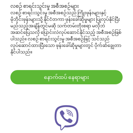
လစဉ် စာရင်းသွင်းမှု အစီအစဉ်များ
လစဉ် စာရင်းသွင်းမှု အစီအစဉ်သည် ကြိုးဖုန်းများနှင့်
မိုဘိုင်းဖုန်းများသို့ နိုင်ငံတကာ ဖုန်းခေါ်ဆိုမှုများ ပြုလုပ်နိုင်ပြီး
မည်သည့်အချိန်တွင်မဆို သက်တမ်းတိုးစရာ မလိုဘဲ
အဆင်ပြေသလို ပြောင်းလဲလုပ်ဆောင်နိုင်သည့် အစီအစဉ်ဖြစ်
ပါသည်။ လစဉ် စာရင်းသွင်းမှု အစီအစဉ်ဖြင့် သင်သည်
လုပ်ဆောင်ထားပြီးသော ဖုန်းခေါ်ဆိုမှုများတွင် ပိုက်ဆံချွေတာ
နိုင်ပါသည်။
နောက်ထပ် နေရာများ