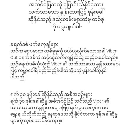
အဆင်ပြေသလို ပြောင်းလဲနိုင်သော၊
သက်သာသော နှုန်းထားဖြင့် ဖုန်းခေါ်
ဆိုနိုင်သည့် နည်းလမ်းများထဲမှ တစ်ခု
ကို ရွေးချယ်ပါ-
ခရက်ဒစ် ပက်ကေ့ချ်များ
သင်က ငွေပမာဏ တစ်ခုခုကို ဝယ်ယူလိုက်သောအခါ Viber
Out ခရက်ဒစ်ကို သင့်ငွေလက်ကျန်ထဲသို့ ထည့်ပေးပါသည်။
သင့်ခရက်ဒစ်ကိုသုံး၍ Viber ၏ သက်သာသော နှုန်းထားများ
ဖြင့် ကမ္ဘာပေါ်ရှိ မည်သည့်နံပါတ်သို့မဆို ဖုန်းခေါ်ဆိုနိုင်
ပါသည်။
ရက် ၃၀ ဖုန်းခေါ်ဆိုနိုင်သည့် အစီအစဉ်များ
ရက် ၃၀ ဖုန်းခေါ်ဆိုမှု အစီအစဉ်ဖြင့် သင်သည် Viber ၏
သက်သာသော နှုန်းထားများဖြင့် ရက် ၃၀ အတွင်း သင်
ရွေးချယ်လိုက်သည့် နေရာဒေသသို့ နိုင်ငံတကာ ဖုန်းခေါ်ဆိုမှု
များကို လုပ်ဆောင်နိုင်သည်။