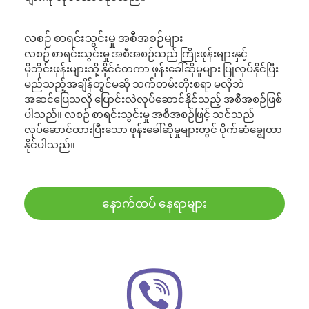
လစဉ် စာရင်းသွင်းမှု အစီအစဉ်များ
လစဉ် စာရင်းသွင်းမှု အစီအစဉ်သည် ကြိုးဖုန်းများနှင့်
မိုဘိုင်းဖုန်းများသို့ နိုင်ငံတကာ ဖုန်းခေါ်ဆိုမှုများ ပြုလုပ်နိုင်ပြီး
မည်သည့်အချိန်တွင်မဆို သက်တမ်းတိုးစရာ မလိုဘဲ
အဆင်ပြေသလို ပြောင်းလဲလုပ်ဆောင်နိုင်သည့် အစီအစဉ်ဖြစ်
ပါသည်။ လစဉ် စာရင်းသွင်းမှု အစီအစဉ်ဖြင့် သင်သည်
လုပ်ဆောင်ထားပြီးသော ဖုန်းခေါ်ဆိုမှုများတွင် ပိုက်ဆံချွေတာ
နိုင်ပါသည်။
နောက်ထပ် နေရာများ