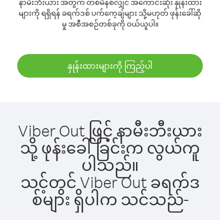
နာမီးဘီးယား အတွက် တစ်မိနစ်လျှင် အကောင်းဆုံး နှုန်းထား
များကို ရရှိရန် ခရက်ဒစ် ပက်ကေ့ချ်များ သို့မဟုတ် ဖုန်းခေါ်ဆို
မှု အစီအစဉ်တစ်ခုကို ဝယ်ယူပါ။
နှုန်းထားများကို ကြည့်ပါ
Viber Out ဖြင့် နာမီးဘီးယား
သို့ ဖုန်းခေါ်ခြင်းက လွယ်ကူ
ပါသည်။
သင့်တွင် Viber Out ခရက်ဒ
စ်များ ရှိပါက သင်သည်-