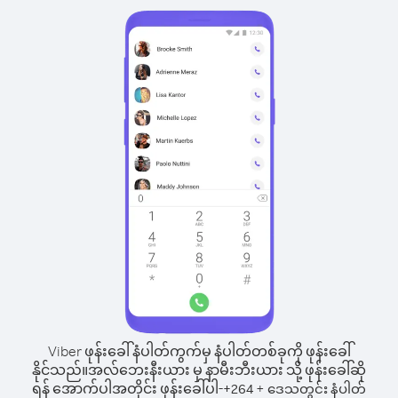
Viber ဖုန်းခေါ်နံပါတ်ကွက်မှ နံပါတ်တစ်ခုကို ဖုန်းခေါ်
နိုင်သည်။
အလ်ဘေးနီးယား မှ နာမီးဘီးယား သို့ ဖုန်းခေါ်ဆို
ရန် အောက်ပါအတိုင်း ဖုန်းခေါ်ပါ-
+
+
264
ဒေသတွင်း နံပါတ်