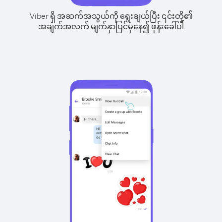
Viber ရှိ အဆက်အသွယ်ကို ရွေးချယ်ပြီး ၎င်းတို့၏
အချက်အလက် မျက်နှာပြင်မှနေ၍ ဖုန်းခေါ်ပါ