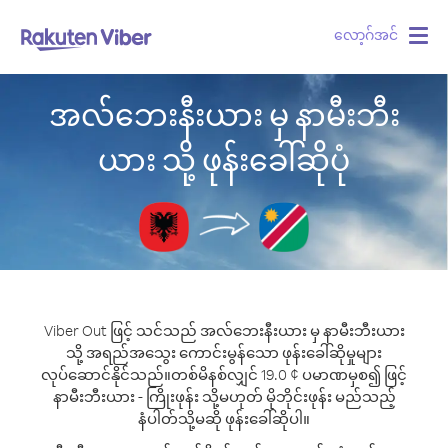
လော့ဂ်အင်
Togg
navig
အလ်ဘေးနီးယား မှ နာမီးဘီး
ယား သို့ ဖုန်းခေါ်ဆိုပုံ
Viber Out ဖြင့် သင်သည် အလ်ဘေးနီးယား မှ နာမီးဘီးယား
သို့ အရည်အသွေး ကောင်းမွန်သော ဖုန်းခေါ်ဆိုမှုများ
လုပ်ဆောင်နိုင်သည်။
တစ်မိနစ်လျှင် 19.0 ¢ ပမာဏမှစ၍ ဖြင့်
နာမီးဘီးယား - ကြိုးဖုန်း သို့မဟုတ် မိုဘိုင်းဖုန်း မည်သည့်
နံပါတ်သို့မဆို ဖုန်းခေါ်ဆိုပါ။