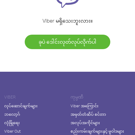
Viber မရှိသေးဘူးလား။
ခုပဲ ဒေါင်းလုတ်လုပ်လိုက်ပါ
VIBER
ကုမ္ပဏီ
လုပ်ဆောင်ချက်များ
Viber အကြောင်း
ဘလော့ဂ်
အမှတ်တံဆိပ် စင်တာ
လုံခြုံရေး
အလုပ်အကိုင်များ
Viber Out
စည်းကမ်းချက်များနှင့် မူဝါဒများ