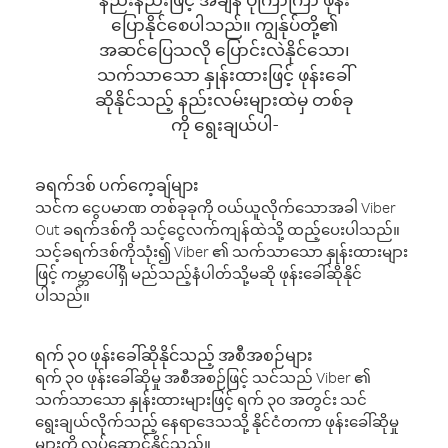
ပြောနိုင်စေပါသည်။ ကျွန်ုပ်တို့၏
အဆင်ပြေသလို ပြောင်းလဲနိုင်သော၊
သက်သာသော နှုန်းထားဖြင့် ဖုန်းခေါ်
ဆိုနိုင်သည့် နည်းလမ်းများထဲမှ တစ်ခု
ကို ရွေးချယ်ပါ-
ခရက်ဒစ် ပက်ကေ့ချ်များ
သင်က ငွေပမာဏ တစ်ခုခုကို ဝယ်ယူလိုက်သောအခါ Viber
Out ခရက်ဒစ်ကို သင့်ငွေလက်ကျန်ထဲသို့ ထည့်ပေးပါသည်။
သင့်ခရက်ဒစ်ကိုသုံး၍ Viber ၏ သက်သာသော နှုန်းထားများ
ဖြင့် ကမ္ဘာပေါ်ရှိ မည်သည့်နံပါတ်သို့မဆို ဖုန်းခေါ်ဆိုနိုင်
ပါသည်။
ရက် ၃၀ ဖုန်းခေါ်ဆိုနိုင်သည့် အစီအစဉ်များ
ရက် ၃၀ ဖုန်းခေါ်ဆိုမှု အစီအစဉ်ဖြင့် သင်သည် Viber ၏
သက်သာသော နှုန်းထားများဖြင့် ရက် ၃၀ အတွင်း သင်
ရွေးချယ်လိုက်သည့် နေရာဒေသသို့ နိုင်ငံတကာ ဖုန်းခေါ်ဆိုမှု
များကို လုပ်ဆောင်နိုင်သည်။