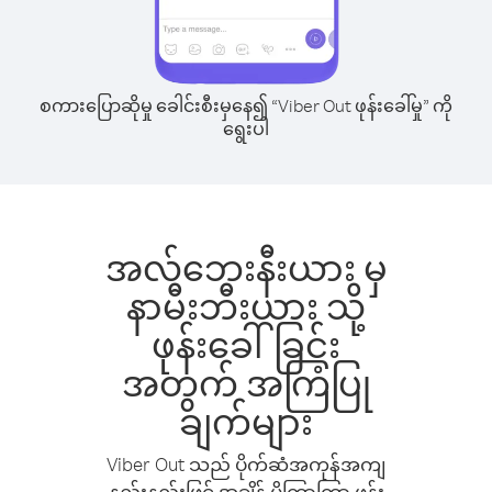
စကားပြောဆိုမှု ခေါင်းစီးမှနေ၍ “Viber Out ဖုန်းခေါ်မှု” ကို
ရွေးပါ
အလ်ဘေးနီးယား မှ
နာမီးဘီးယား သို့
ဖုန်းခေါ်ခြင်း
အတွက် အကြံပြု
ချက်များ
Viber Out သည် ပိုက်ဆံအကုန်အကျ
နည်းနည်းဖြင့် အချိန် ပိုကြာကြာ ဖုန်း