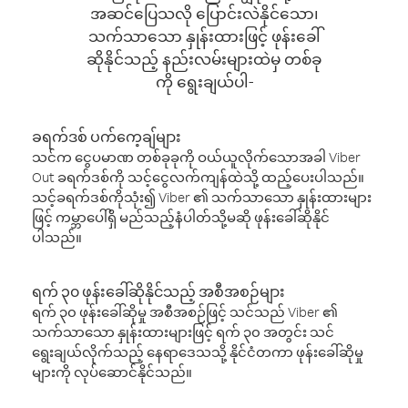
အဆင်ပြေသလို ပြောင်းလဲနိုင်သော၊
သက်သာသော နှုန်းထားဖြင့် ဖုန်းခေါ်
ဆိုနိုင်သည့် နည်းလမ်းများထဲမှ တစ်ခု
ကို ရွေးချယ်ပါ-
ခရက်ဒစ် ပက်ကေ့ချ်များ
သင်က ငွေပမာဏ တစ်ခုခုကို ဝယ်ယူလိုက်သောအခါ Viber
Out ခရက်ဒစ်ကို သင့်ငွေလက်ကျန်ထဲသို့ ထည့်ပေးပါသည်။
သင့်ခရက်ဒစ်ကိုသုံး၍ Viber ၏ သက်သာသော နှုန်းထားများ
ဖြင့် ကမ္ဘာပေါ်ရှိ မည်သည့်နံပါတ်သို့မဆို ဖုန်းခေါ်ဆိုနိုင်
ပါသည်။
ရက် ၃၀ ဖုန်းခေါ်ဆိုနိုင်သည့် အစီအစဉ်များ
ရက် ၃၀ ဖုန်းခေါ်ဆိုမှု အစီအစဉ်ဖြင့် သင်သည် Viber ၏
သက်သာသော နှုန်းထားများဖြင့် ရက် ၃၀ အတွင်း သင်
ရွေးချယ်လိုက်သည့် နေရာဒေသသို့ နိုင်ငံတကာ ဖုန်းခေါ်ဆိုမှု
များကို လုပ်ဆောင်နိုင်သည်။