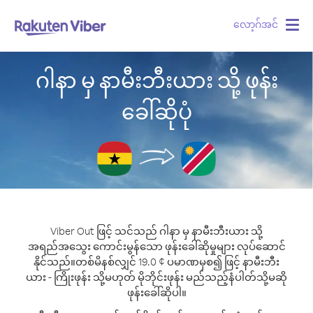
လော့ဂ်အင်
Togg
navig
ဂါနာ မှ နာမီးဘီးယား သို့ ဖုန်း
ခေါ်ဆိုပုံ
Viber Out ဖြင့် သင်သည် ဂါနာ မှ နာမီးဘီးယား သို့
အရည်အသွေး ကောင်းမွန်သော ဖုန်းခေါ်ဆိုမှုများ လုပ်ဆောင်
နိုင်သည်။
တစ်မိနစ်လျှင် 19.0 ¢ ပမာဏမှစ၍ ဖြင့် နာမီးဘီး
ယား - ကြိုးဖုန်း သို့မဟုတ် မိုဘိုင်းဖုန်း မည်သည့်နံပါတ်သို့မဆို
ဖုန်းခေါ်ဆိုပါ။