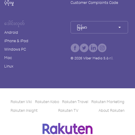
ပံ့ပိုးမှု
Customer Complaints Code
ဒေါင်းလုတ်
မြန်မာ
Android
iPhone & iPad
Windows PC
Mac
©
2026
Viber Media S.à r.l.
Linux
Rakuten Viki
Rakuten Kobo
Rakuten Travel
Rakuten Marketing
Rakuten Insight
Rakuten TV
About Rakuten