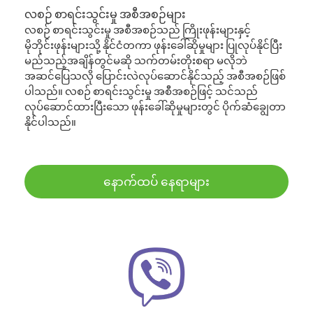
လစဉ် စာရင်းသွင်းမှု အစီအစဉ်များ
လစဉ် စာရင်းသွင်းမှု အစီအစဉ်သည် ကြိုးဖုန်းများနှင့်
မိုဘိုင်းဖုန်းများသို့ နိုင်ငံတကာ ဖုန်းခေါ်ဆိုမှုများ ပြုလုပ်နိုင်ပြီး
မည်သည့်အချိန်တွင်မဆို သက်တမ်းတိုးစရာ မလိုဘဲ
အဆင်ပြေသလို ပြောင်းလဲလုပ်ဆောင်နိုင်သည့် အစီအစဉ်ဖြစ်
ပါသည်။ လစဉ် စာရင်းသွင်းမှု အစီအစဉ်ဖြင့် သင်သည်
လုပ်ဆောင်ထားပြီးသော ဖုန်းခေါ်ဆိုမှုများတွင် ပိုက်ဆံချွေတာ
နိုင်ပါသည်။
နောက်ထပ် နေရာများ