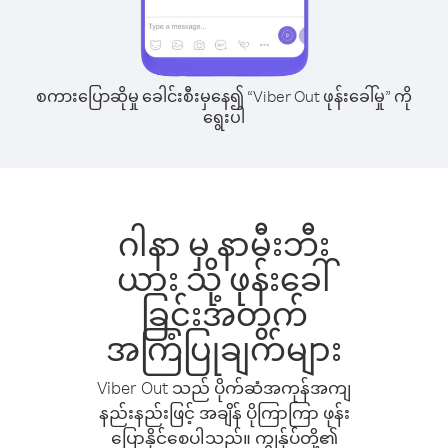
စကားပြောဆိုမှု ခေါင်းစီးမှနေ၍ “Viber Out ဖုန်းခေါ်မှု” ကို
ရွေးပါ
ဂါနာ မှ နာမီးဘီး
ယား သို့ ဖုန်းခေါ်
ခြင်းအတွက်
အကြံပြုချက်များ
Viber Out သည် ပိုက်ဆံအကုန်အကျ
နည်းနည်းဖြင့် အချိန် ပိုကြာကြာ ဖုန်း
ပြောနိုင်စေပါသည်။ ကျွန်ုပ်တို့၏