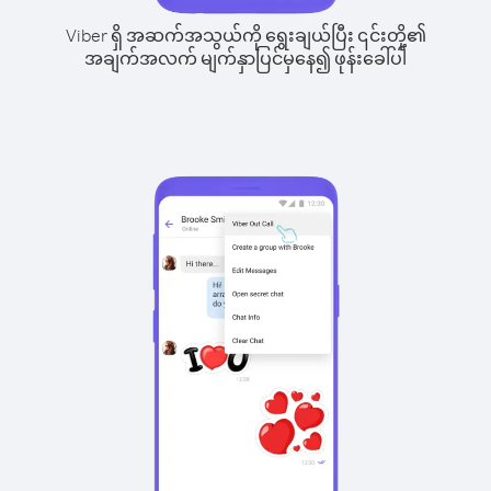
Viber ရှိ အဆက်အသွယ်ကို ရွေးချယ်ပြီး ၎င်းတို့၏
အချက်အလက် မျက်နှာပြင်မှနေ၍ ဖုန်းခေါ်ပါ