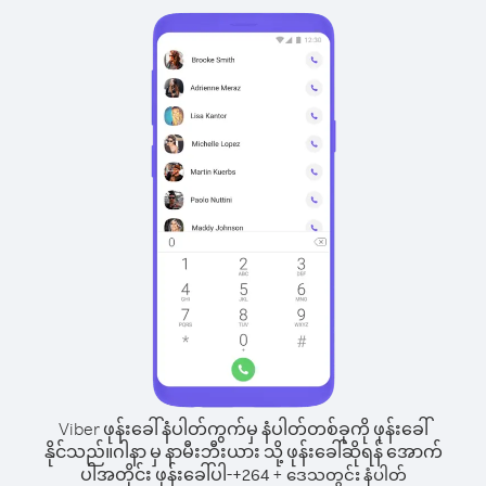
Viber ဖုန်းခေါ်နံပါတ်ကွက်မှ နံပါတ်တစ်ခုကို ဖုန်းခေါ်
နိုင်သည်။
ဂါနာ မှ နာမီးဘီးယား သို့ ဖုန်းခေါ်ဆိုရန် အောက်
ပါအတိုင်း ဖုန်းခေါ်ပါ-
+
+
264
ဒေသတွင်း နံပါတ်