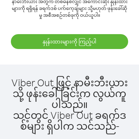
နာမီးဘီးယား အတွက် တစ်မိနစ်လျှင် အကောင်းဆုံး နှုန်းထား
များကို ရရှိရန် ခရက်ဒစ် ပက်ကေ့ချ်များ သို့မဟုတ် ဖုန်းခေါ်ဆို
မှု အစီအစဉ်တစ်ခုကို ဝယ်ယူပါ။
နှုန်းထားများကို ကြည့်ပါ
Viber Out ဖြင့် နာမီးဘီးယား
သို့ ဖုန်းခေါ်ခြင်းက လွယ်ကူ
ပါသည်။
သင့်တွင် Viber Out ခရက်ဒ
စ်များ ရှိပါက သင်သည်-