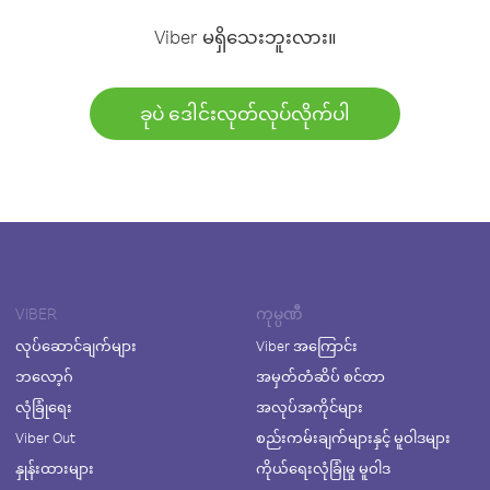
Viber မရှိသေးဘူးလား။
ခုပဲ ဒေါင်းလုတ်လုပ်လိုက်ပါ
VIBER
ကုမ္ပဏီ
လုပ်ဆောင်ချက်များ
Viber အကြောင်း
ဘလော့ဂ်
အမှတ်တံဆိပ် စင်တာ
လုံခြုံရေး
အလုပ်အကိုင်များ
Viber Out
စည်းကမ်းချက်များနှင့် မူဝါဒများ
နှုန်းထားများ
ကိုယ်ရေးလုံခြုံမှု မူဝါဒ