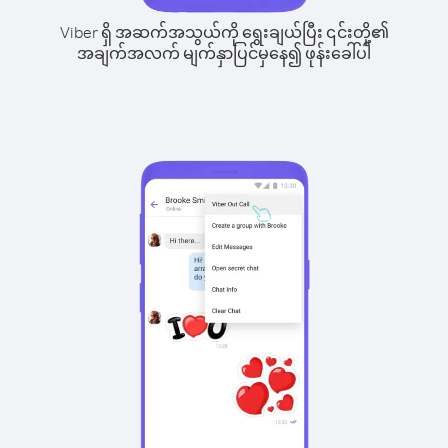
Viber ရှိ အဆက်အသွယ်ကို ရွေးချယ်ပြီး ၎င်းတို့၏
အချက်အလက် မျက်နှာပြင်မှနေ၍ ဖုန်းခေါ်ပါ