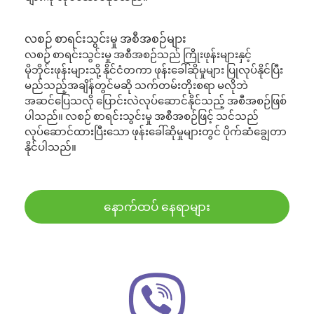
လစဉ် စာရင်းသွင်းမှု အစီအစဉ်များ
လစဉ် စာရင်းသွင်းမှု အစီအစဉ်သည် ကြိုးဖုန်းများနှင့်
မိုဘိုင်းဖုန်းများသို့ နိုင်ငံတကာ ဖုန်းခေါ်ဆိုမှုများ ပြုလုပ်နိုင်ပြီး
မည်သည့်အချိန်တွင်မဆို သက်တမ်းတိုးစရာ မလိုဘဲ
အဆင်ပြေသလို ပြောင်းလဲလုပ်ဆောင်နိုင်သည့် အစီအစဉ်ဖြစ်
ပါသည်။ လစဉ် စာရင်းသွင်းမှု အစီအစဉ်ဖြင့် သင်သည်
လုပ်ဆောင်ထားပြီးသော ဖုန်းခေါ်ဆိုမှုများတွင် ပိုက်ဆံချွေတာ
နိုင်ပါသည်။
နောက်ထပ် နေရာများ