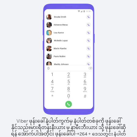
Viber ဖုန်းခေါ်နံပါတ်ကွက်မှ နံပါတ်တစ်ခုကို ဖုန်းခေါ်
နိုင်သည်။
မားရီတန်းနီးယား မှ နာမီးဘီးယား သို့ ဖုန်းခေါ်ဆို
ရန် အောက်ပါအတိုင်း ဖုန်းခေါ်ပါ-
+
+
264
ဒေသတွင်း နံပါတ်