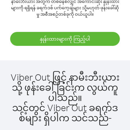
နာမီးဘီးယား အတွက် တစ်မိနစ်လျှင် အကောင်းဆုံး နှုန်းထား
များကို ရရှိရန် ခရက်ဒစ် ပက်ကေ့ချ်များ သို့မဟုတ် ဖုန်းခေါ်ဆို
မှု အစီအစဉ်တစ်ခုကို ဝယ်ယူပါ။
နှုန်းထားများကို ကြည့်ပါ
Viber Out ဖြင့် နာမီးဘီးယား
သို့ ဖုန်းခေါ်ခြင်းက လွယ်ကူ
ပါသည်။
သင့်တွင် Viber Out ခရက်ဒ
စ်များ ရှိပါက သင်သည်-