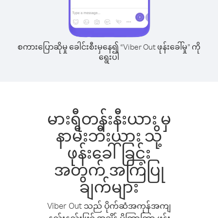
စကားပြောဆိုမှု ခေါင်းစီးမှနေ၍ “Viber Out ဖုန်းခေါ်မှု” ကို
ရွေးပါ
မားရီတန်းနီးယား မှ
နာမီးဘီးယား သို့
ဖုန်းခေါ်ခြင်း
အတွက် အကြံပြု
ချက်များ
Viber Out သည် ပိုက်ဆံအကုန်အကျ
နည်းနည်းဖြင့် အချိန် ပိုကြာကြာ ဖုန်း