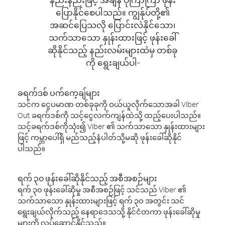
ပြောနိုင်စေပါသည်။ ကျွန်ုပ်တို့၏
အဆင်ပြေသလို ပြောင်းလဲနိုင်သော၊
သက်သာသော နှုန်းထားဖြင့် ဖုန်းခေါ်
ဆိုနိုင်သည့် နည်းလမ်းများထဲမှ တစ်ခု
ကို ရွေးချယ်ပါ-
ခရက်ဒစ် ပက်ကေ့ချ်များ
သင်က ငွေပမာဏ တစ်ခုခုကို ဝယ်ယူလိုက်သောအခါ Viber
Out ခရက်ဒစ်ကို သင့်ငွေလက်ကျန်ထဲသို့ ထည့်ပေးပါသည်။
သင့်ခရက်ဒစ်ကိုသုံး၍ Viber ၏ သက်သာသော နှုန်းထားများ
ဖြင့် ကမ္ဘာပေါ်ရှိ မည်သည့်နံပါတ်သို့မဆို ဖုန်းခေါ်ဆိုနိုင်
ပါသည်။
ရက် ၃၀ ဖုန်းခေါ်ဆိုနိုင်သည့် အစီအစဉ်များ
ရက် ၃၀ ဖုန်းခေါ်ဆိုမှု အစီအစဉ်ဖြင့် သင်သည် Viber ၏
သက်သာသော နှုန်းထားများဖြင့် ရက် ၃၀ အတွင်း သင်
ရွေးချယ်လိုက်သည့် နေရာဒေသသို့ နိုင်ငံတကာ ဖုန်းခေါ်ဆိုမှု
များကို လုပ်ဆောင်နိုင်သည်။