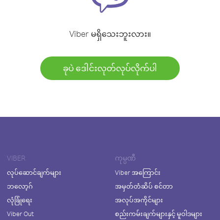
Viber မရှိသေးဘူးလား။
ခုပဲ ဒေါင်းလုတ်လုပ်လိုက်ပါ
VIBER
ကုမ္ပဏီ
လုပ်ဆောင်ချက်များ
Viber အကြောင်း
ဘလော့ဂ်
အမှတ်တံဆိပ် စင်တာ
လုံခြုံရေး
အလုပ်အကိုင်များ
Viber Out
စည်းကမ်းချက်များနှင့် မူဝါဒများ