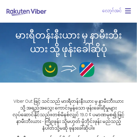
လော့ဂ်အင်
Togg
navig
မားရီတန်းနီးယား မှ နာမီးဘီး
ယား သို့ ဖုန်းခေါ်ဆိုပုံ
Viber Out ဖြင့် သင်သည် မားရီတန်းနီးယား မှ နာမီးဘီးယား
သို့ အရည်အသွေး ကောင်းမွန်သော ဖုန်းခေါ်ဆိုမှုများ
လုပ်ဆောင်နိုင်သည်။
တစ်မိနစ်လျှင် 19.0 ¢ ပမာဏမှစ၍ ဖြင့်
နာမီးဘီးယား - ကြိုးဖုန်း သို့မဟုတ် မိုဘိုင်းဖုန်း မည်သည့်
နံပါတ်သို့မဆို ဖုန်းခေါ်ဆိုပါ။