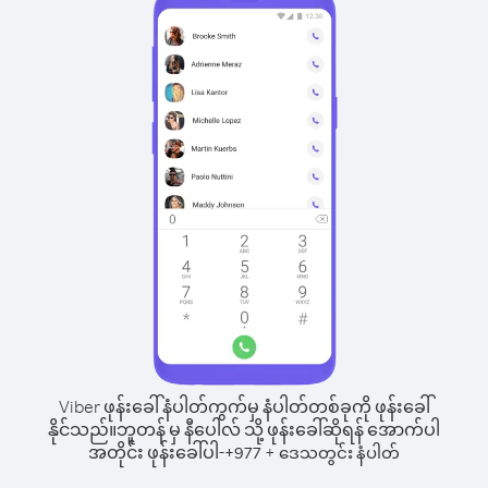
Viber ဖုန်းခေါ်နံပါတ်ကွက်မှ နံပါတ်တစ်ခုကို ဖုန်းခေါ်
နိုင်သည်။
ဘူတန် မှ နီပေါလ် သို့ ဖုန်းခေါ်ဆိုရန် အောက်ပါ
အတိုင်း ဖုန်းခေါ်ပါ-
+
+
977
ဒေသတွင်း နံပါတ်