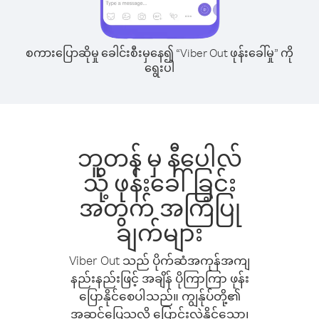
စကားပြောဆိုမှု ခေါင်းစီးမှနေ၍ “Viber Out ဖုန်းခေါ်မှု” ကို
ရွေးပါ
ဘူတန် မှ နီပေါလ်
သို့ ဖုန်းခေါ်ခြင်း
အတွက် အကြံပြု
ချက်များ
Viber Out သည် ပိုက်ဆံအကုန်အကျ
နည်းနည်းဖြင့် အချိန် ပိုကြာကြာ ဖုန်း
ပြောနိုင်စေပါသည်။ ကျွန်ုပ်တို့၏
အဆင်ပြေသလို ပြောင်းလဲနိုင်သော၊