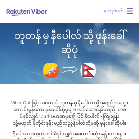
လော့ဂ်အင်
Togg
navig
ဘူတန် မှ နီပေါလ် သို့ ဖုန်းခေါ်
ဆိုပုံ
Viber Out ဖြင့် သင်သည် ဘူတန် မှ နီပေါလ် သို့ အရည်အသွေး
ကောင်းမွန်သော ဖုန်းခေါ်ဆိုမှုများ လုပ်ဆောင်နိုင်သည်။
တစ်
မိနစ်လျှင် 17.3 ¢ ပမာဏမှစ၍ ဖြင့် နီပေါလ် - ကြိုးဖုန်း
သို့မဟုတ် မိုဘိုင်းဖုန်း မည်သည့်နံပါတ်သို့မဆို ဖုန်းခေါ်ဆိုပါ။
နီပေါလ် အတွက် တစ်မိနစ်လျှင် အကောင်းဆုံး နှုန်းထားများ