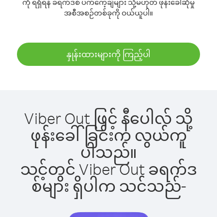
ကို ရရှိရန် ခရက်ဒစ် ပက်ကေ့ချ်များ သို့မဟုတ် ဖုန်းခေါ်ဆိုမှု
အစီအစဉ်တစ်ခုကို ဝယ်ယူပါ။
နှုန်းထားများကို ကြည့်ပါ
Viber Out ဖြင့် နီပေါလ် သို့
ဖုန်းခေါ်ခြင်းက လွယ်ကူ
ပါသည်။
သင့်တွင် Viber Out ခရက်ဒ
စ်များ ရှိပါက သင်သည်-