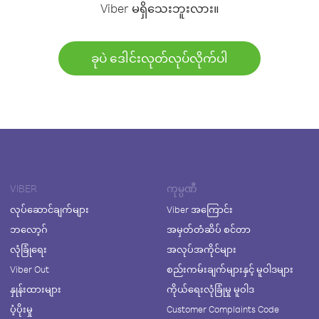
Viber မရှိသေးဘူးလား။
ခုပဲ ဒေါင်းလုတ်လုပ်လိုက်ပါ
VIBER
ကုမ္ပဏီ
လုပ်ဆောင်ချက်များ
Viber အကြောင်း
ဘလော့ဂ်
အမှတ်တံဆိပ် စင်တာ
လုံခြုံရေး
အလုပ်အကိုင်များ
Viber Out
စည်းကမ်းချက်များနှင့် မူဝါဒများ
နှုန်းထားများ
ကိုယ်ရေးလုံခြုံမှု မူဝါဒ
ပံ့ပိုးမှု
Customer Complaints Code