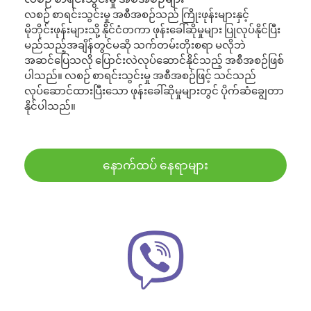
လစဉ် စာရင်းသွင်းမှု အစီအစဉ်သည် ကြိုးဖုန်းများနှင့်
မိုဘိုင်းဖုန်းများသို့ နိုင်ငံတကာ ဖုန်းခေါ်ဆိုမှုများ ပြုလုပ်နိုင်ပြီး
မည်သည့်အချိန်တွင်မဆို သက်တမ်းတိုးစရာ မလိုဘဲ
အဆင်ပြေသလို ပြောင်းလဲလုပ်ဆောင်နိုင်သည့် အစီအစဉ်ဖြစ်
ပါသည်။ လစဉ် စာရင်းသွင်းမှု အစီအစဉ်ဖြင့် သင်သည်
လုပ်ဆောင်ထားပြီးသော ဖုန်းခေါ်ဆိုမှုများတွင် ပိုက်ဆံချွေတာ
နိုင်ပါသည်။
နောက်ထပ် နေရာများ