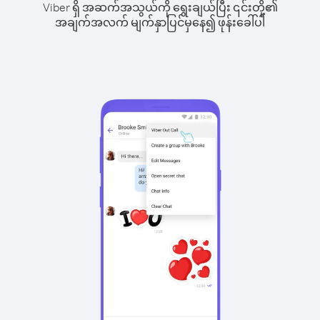
Viber ရှိ အဆက်အသွယ်ကို ရွေးချယ်ပြီး ၎င်းတို့၏
အချက်အလက် မျက်နှာပြင်မှနေ၍ ဖုန်းခေါ်ပါ