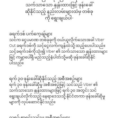
သက်သာသော နှုန်းထားဖြင့် ဖုန်းခေါ်
ဆိုနိုင်သည့် နည်းလမ်းများထဲမှ တစ်ခု
ကို ရွေးချယ်ပါ-
ခရက်ဒစ် ပက်ကေ့ချ်များ
သင်က ငွေပမာဏ တစ်ခုခုကို ဝယ်ယူလိုက်သောအခါ Viber
Out ခရက်ဒစ်ကို သင့်ငွေလက်ကျန်ထဲသို့ ထည့်ပေးပါသည်။
သင့်ခရက်ဒစ်ကိုသုံး၍ Viber ၏ သက်သာသော နှုန်းထားများ
ဖြင့် ကမ္ဘာပေါ်ရှိ မည်သည့်နံပါတ်သို့မဆို ဖုန်းခေါ်ဆိုနိုင်
ပါသည်။
ရက် ၃၀ ဖုန်းခေါ်ဆိုနိုင်သည့် အစီအစဉ်များ
ရက် ၃၀ ဖုန်းခေါ်ဆိုမှု အစီအစဉ်ဖြင့် သင်သည် Viber ၏
သက်သာသော နှုန်းထားများဖြင့် ရက် ၃၀ အတွင်း သင်
ရွေးချယ်လိုက်သည့် နေရာဒေသသို့ နိုင်ငံတကာ ဖုန်းခေါ်ဆိုမှု
များကို လုပ်ဆောင်နိုင်သည်။
လစဉ် စာရင်းသွင်းမှု အစီအစဉ်များ