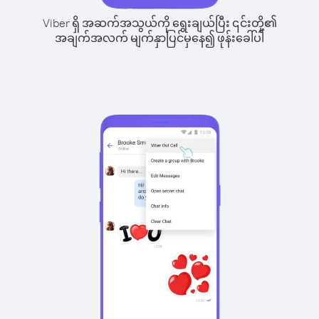
Viber ရှိ အဆက်အသွယ်ကို ရွေးချယ်ပြီး ၎င်းတို့၏
အချက်အလက် မျက်နှာပြင်မှနေ၍ ဖုန်းခေါ်ပါ