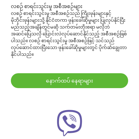
လစဉ် စာရင်းသွင်းမှု အစီအစဉ်များ
လစဉ် စာရင်းသွင်းမှု အစီအစဉ်သည် ကြိုးဖုန်းများနှင့်
မိုဘိုင်းဖုန်းများသို့ နိုင်ငံတကာ ဖုန်းခေါ်ဆိုမှုများ ပြုလုပ်နိုင်ပြီး
မည်သည့်အချိန်တွင်မဆို သက်တမ်းတိုးစရာ မလိုဘဲ
အဆင်ပြေသလို ပြောင်းလဲလုပ်ဆောင်နိုင်သည့် အစီအစဉ်ဖြစ်
ပါသည်။ လစဉ် စာရင်းသွင်းမှု အစီအစဉ်ဖြင့် သင်သည်
လုပ်ဆောင်ထားပြီးသော ဖုန်းခေါ်ဆိုမှုများတွင် ပိုက်ဆံချွေတာ
နိုင်ပါသည်။
နောက်ထပ် နေရာများ