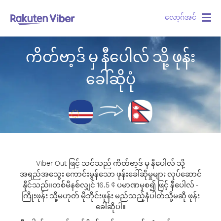
လော့ဂ်အင်
Togg
navig
ကိတ်ဗာ့ဒ် မှ နီပေါလ် သို့ ဖုန်း
ခေါ်ဆိုပုံ
Viber Out ဖြင့် သင်သည် ကိတ်ဗာ့ဒ် မှ နီပေါလ် သို့
အရည်အသွေး ကောင်းမွန်သော ဖုန်းခေါ်ဆိုမှုများ လုပ်ဆောင်
နိုင်သည်။
တစ်မိနစ်လျှင် 16.5 ¢ ပမာဏမှစ၍ ဖြင့် နီပေါလ် -
ကြိုးဖုန်း သို့မဟုတ် မိုဘိုင်းဖုန်း မည်သည့်နံပါတ်သို့မဆို ဖုန်း
ခေါ်ဆိုပါ။