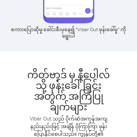
စကားပြောဆိုမှု ခေါင်းစီးမှနေ၍ “Viber Out ဖုန်းခေါ်မှု” ကို
ရွေးပါ
ကိတ်ဗာ့ဒ် မှ နီပေါလ်
သို့ ဖုန်းခေါ်ခြင်း
အတွက် အကြံပြု
ချက်များ
Viber Out သည် ပိုက်ဆံအကုန်အကျ
နည်းနည်းဖြင့် အချိန် ပိုကြာကြာ ဖုန်း
ပြောနိုင်စေပါသည်။ ကျွန်ုပ်တို့၏