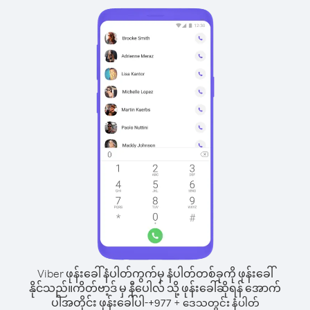
Viber ဖုန်းခေါ်နံပါတ်ကွက်မှ နံပါတ်တစ်ခုကို ဖုန်းခေါ်
နိုင်သည်။
ကိတ်ဗာ့ဒ် မှ နီပေါလ် သို့ ဖုန်းခေါ်ဆိုရန် အောက်
ပါအတိုင်း ဖုန်းခေါ်ပါ-
+
+
977
ဒေသတွင်း နံပါတ်