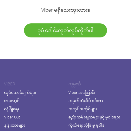
Viber မရှိသေးဘူးလား။
ခုပဲ ဒေါင်းလုတ်လုပ်လိုက်ပါ
VIBER
ကုမ္ပဏီ
လုပ်ဆောင်ချက်များ
Viber အကြောင်း
ဘလော့ဂ်
အမှတ်တံဆိပ် စင်တာ
လုံခြုံရေး
အလုပ်အကိုင်များ
Viber Out
စည်းကမ်းချက်များနှင့် မူဝါဒများ
နှုန်းထားများ
ကိုယ်ရေးလုံခြုံမှု မူဝါဒ