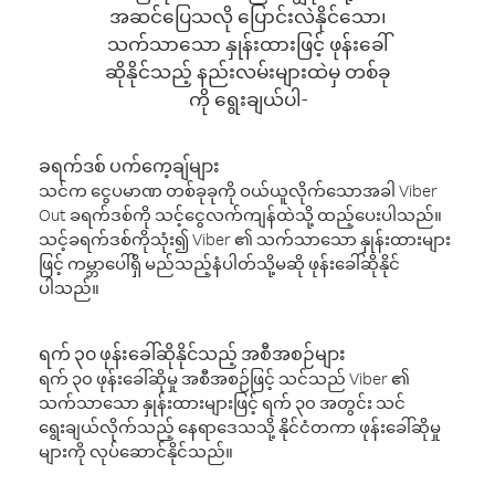
အဆင်ပြေသလို ပြောင်းလဲနိုင်သော၊
သက်သာသော နှုန်းထားဖြင့် ဖုန်းခေါ်
ဆိုနိုင်သည့် နည်းလမ်းများထဲမှ တစ်ခု
ကို ရွေးချယ်ပါ-
ခရက်ဒစ် ပက်ကေ့ချ်များ
သင်က ငွေပမာဏ တစ်ခုခုကို ဝယ်ယူလိုက်သောအခါ Viber
Out ခရက်ဒစ်ကို သင့်ငွေလက်ကျန်ထဲသို့ ထည့်ပေးပါသည်။
သင့်ခရက်ဒစ်ကိုသုံး၍ Viber ၏ သက်သာသော နှုန်းထားများ
ဖြင့် ကမ္ဘာပေါ်ရှိ မည်သည့်နံပါတ်သို့မဆို ဖုန်းခေါ်ဆိုနိုင်
ပါသည်။
ရက် ၃၀ ဖုန်းခေါ်ဆိုနိုင်သည့် အစီအစဉ်များ
ရက် ၃၀ ဖုန်းခေါ်ဆိုမှု အစီအစဉ်ဖြင့် သင်သည် Viber ၏
သက်သာသော နှုန်းထားများဖြင့် ရက် ၃၀ အတွင်း သင်
ရွေးချယ်လိုက်သည့် နေရာဒေသသို့ နိုင်ငံတကာ ဖုန်းခေါ်ဆိုမှု
များကို လုပ်ဆောင်နိုင်သည်။