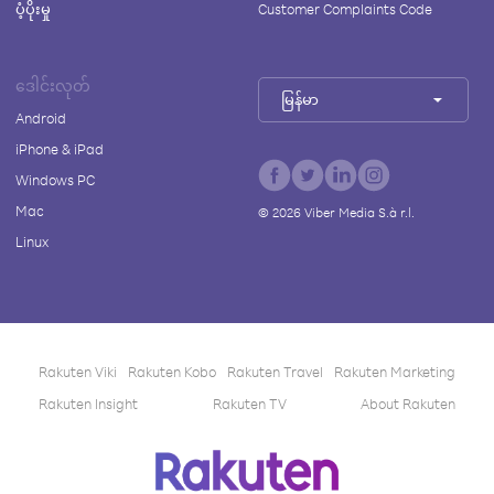
ပံ့ပိုးမှု
Customer Complaints Code
ဒေါင်းလုတ်
မြန်မာ
Android
iPhone & iPad
Windows PC
Mac
©
2026
Viber Media S.à r.l.
Linux
Rakuten Viki
Rakuten Kobo
Rakuten Travel
Rakuten Marketing
Rakuten Insight
Rakuten TV
About Rakuten