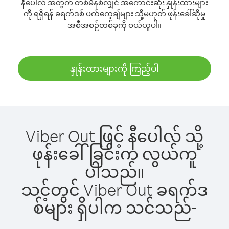
နီပေါလ် အတွက် တစ်မိနစ်လျှင် အကောင်းဆုံး နှုန်းထားများ
ကို ရရှိရန် ခရက်ဒစ် ပက်ကေ့ချ်များ သို့မဟုတ် ဖုန်းခေါ်ဆိုမှု
အစီအစဉ်တစ်ခုကို ဝယ်ယူပါ။
နှုန်းထားများကို ကြည့်ပါ
Viber Out ဖြင့် နီပေါလ် သို့
ဖုန်းခေါ်ခြင်းက လွယ်ကူ
ပါသည်။
သင့်တွင် Viber Out ခရက်ဒ
စ်များ ရှိပါက သင်သည်-