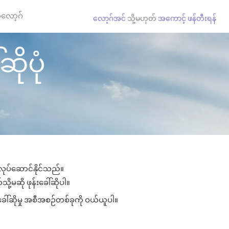
လော့ဂ်
လော့ဂ်အင်
သို့မဟုတ်
အကောင့် ဖန်တီးရန်
ဆိုပုံ
း လုပ်ဆောင်နိုင်သည်။
ို့မဆို ဖုန်းခေါ်ဆိုပါ။
ခေါ်ဆိုမှု အစီအစဉ်တစ်ခုကို ဝယ်ယူပါ။