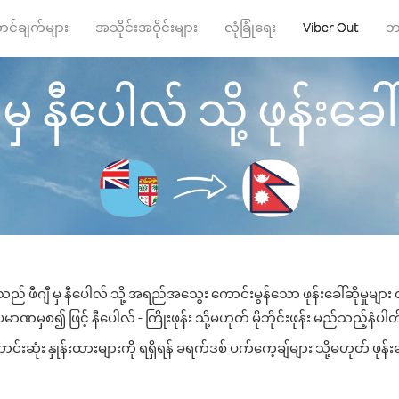
ာင်ချက်များ
အသိုင်းအဝိုင်းများ
လုံခြုံရေး
Viber Out
ဘ
 မှ နီပေါလ် သို့ ဖုန်းခေါ်
သည် ဖီဂျီ မှ နီပေါလ် သို့ အရည်အသွေး ကောင်းမွန်သော ဖုန်းခေါ်ဆိုမှုမျာ
မာဏမှစ၍ ဖြင့် နီပေါလ် - ကြိုးဖုန်း သို့မဟုတ် မိုဘိုင်းဖုန်း မည်သည့်နံပါတ်သ
းဆုံး နှုန်းထားများကို ရရှိရန် ခရက်ဒစ် ပက်ကေ့ချ်များ သို့မဟုတ် ဖုန်း