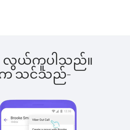
င်းက လွယ်ကူပါသည်။
ိပါက သင်သည်-