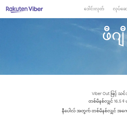
ဒေါင်းလုတ်
လုပ်ဆေ
ဖီဂျီ
Viber Out ဖြင့် သင်
တစ်မိနစ်လျှင် 16.5 ¢ ပ
နီပေါလ် အတွက် တစ်မိနစ်လျှင် အကောင်