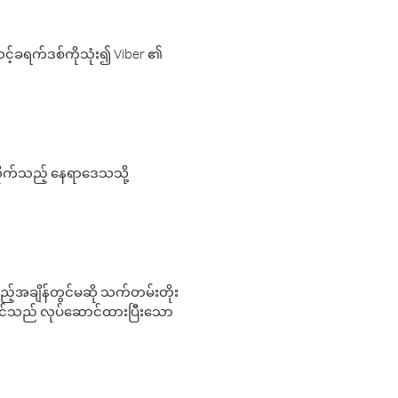
့်ခရက်ဒစ်ကိုသုံး၍ Viber ၏
လိုက်သည့် နေရာဒေသသို့
 မည်သည့်အချိန်တွင်မဆို သက်တမ်းတိုး
 သင်သည် လုပ်ဆောင်ထားပြီးသော