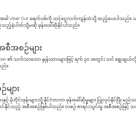
ါ Viber Out ခရက်ဒစ်ကို သင့်ငွေလက်ကျန်ထဲသို့ ထည့်ပေးပါသည်။ သင
ည့်နံပါတ်သို့မဆို ဖုန်းခေါ်ဆိုနိုင်ပါသည်။
် အစီအစဉ်များ
် Viber ၏ သက်သာသော နှုန်းထားများဖြင့် ရက် ၃၀ အတွင်း သင် ရွေးချယ်
်သည်။
ဉ်များ
့် မိုဘိုင်းဖုန်းများသို့ နိုင်ငံတကာ ဖုန်းခေါ်ဆိုမှုများ ပြုလုပ်နိုင်ပြီး
်နိုင်သည့် အစီအစဉ်ဖြစ်ပါသည်။ လစဉ် စာရင်းသွင်းမှု အစီအစဉ်ဖြင့်