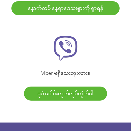
နောက်ထပ် နေရာဒေသများကို ရှာရန်
Viber မရှိသေးဘူးလား။
ခုပဲ ဒေါင်းလုတ်လုပ်လိုက်ပါ