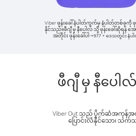
Viber ဖုန်းခေါ်နံပါတ်ကွက်မှ နံပါတ်တစ်ခုကို ဖု
နိုင်သည်။
ဖီဂျီ မှ နီပေါလ် သို့ ဖုန်းခေါ်ဆိုရန် 
အတိုင်း ဖုန်းခေါ်ပါ-
+
+
977
ဒေသတွင်း နံပါ
ဖီဂျီ မှ နီပေါ
Viber Out သည် ပိုက်ဆံအကုန်အကျ 
ပြောင်းလဲနိုင်သော၊ သက်သာသ