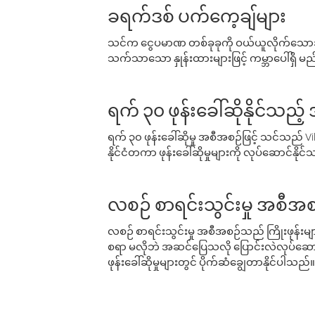
ခရက်ဒစ် ပက်ကေ့ချ်များ
သင်က ငွေပမာဏ တစ်ခုခုကို ဝယ်ယူလိုက်သောအခ
သက်သာသော နှုန်းထားများဖြင့် ကမ္ဘာပေါ်ရှိ မည်သ
ရက် ၃၀ ဖုန်းခေါ်ဆိုနိုင်သည့
ရက် ၃၀ ဖုန်းခေါ်ဆိုမှု အစီအစဉ်ဖြင့် သင်သည
နိုင်ငံတကာ ဖုန်းခေါ်ဆိုမှုများကို လုပ်ဆောင်နိုင
လစဉ် စာရင်းသွင်းမှု အစီအစ
လစဉ် စာရင်းသွင်းမှု အစီအစဉ်သည် ကြိုးဖုန်းများနှင
စရာ မလိုဘဲ အဆင်ပြေသလို ပြောင်းလဲလုပ်ဆောင
ဖုန်းခေါ်ဆိုမှုများတွင် ပိုက်ဆံချွေတာနိုင်ပါသည်။