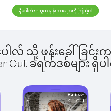
နီပေါလ် အတွက် နှုန်းထားများကို ကြည့်ပါ
နီပေါလ် သို့ ဖုန်းခေါ်ခြ
ber Out ခရက်ဒစ်များ ရှ