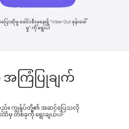
ြောဆိုမှု ခေါင်းစီးမှနေ၍ “Viber Out ဖုန်းခေါ်
မှု” ကို ရွေးပါ
ွက် အကြံပြုချက်
ါသည်။ ကျွန်ုပ်တို့၏ အဆင်ပြေသလို
းထဲမှ တစ်ခုကို ရွေးချယ်ပါ-