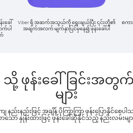
န်းခေါ်
Viber ရှိ အဆက်အသွယ်ကို ရွေးချယ်ပြီး ၎င်းတို့၏
စကားပ
အောက်ပါ
အချက်အလက် မျက်နှာပြင်မှနေ၍ ဖုန်းခေါ်ပါ
တ်
လ် သို့ ဖုန်းခေါ်ခြင်းအတ
များ
နည်းနည်းဖြင့် အချိန် ပိုကြာကြာ ဖုန်းပြောနိုင်စေပ
ော နှုန်းထားဖြင့် ဖုန်းခေါ်ဆိုနိုင်သည့် နည်းလမ်းမျာ