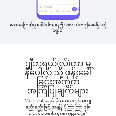
စကားပြောဆိုမှု ခေါင်းစီးမှနေ၍ “Viber Out ဖုန်းခေါ်မှု” ကို
ရွေးပါ
ဂျီဘရယ်(လ်)တာ မှ
နီပေါလ် သို့ ဖုန်းခေါ်
ခြင်းအတွက်
အကြံပြုချက်များ
Viber Out သည် ပိုက်ဆံအကုန်အကျ
နည်းနည်းဖြင့် အချိန် ပိုကြာကြာ ဖုန်း
ပြောနိုင်စေပါသည်။ ကျွန်ုပ်တို့၏