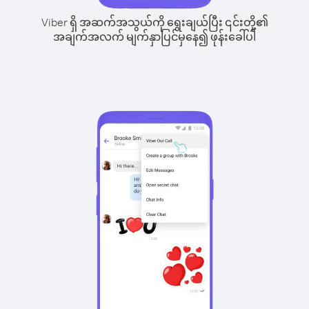
Viber ရှိ အဆက်အသွယ်ကို ရွေးချယ်ပြီး ၎င်းတို့၏
အချက်အလက် မျက်နှာပြင်မှနေ၍ ဖုန်းခေါ်ပါ