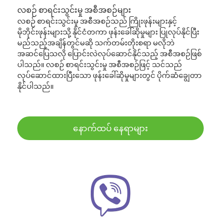
လစဉ် စာရင်းသွင်းမှု အစီအစဉ်များ
လစဉ် စာရင်းသွင်းမှု အစီအစဉ်သည် ကြိုးဖုန်းများနှင့်
မိုဘိုင်းဖုန်းများသို့ နိုင်ငံတကာ ဖုန်းခေါ်ဆိုမှုများ ပြုလုပ်နိုင်ပြီး
မည်သည့်အချိန်တွင်မဆို သက်တမ်းတိုးစရာ မလိုဘဲ
အဆင်ပြေသလို ပြောင်းလဲလုပ်ဆောင်နိုင်သည့် အစီအစဉ်ဖြစ်
ပါသည်။ လစဉ် စာရင်းသွင်းမှု အစီအစဉ်ဖြင့် သင်သည်
လုပ်ဆောင်ထားပြီးသော ဖုန်းခေါ်ဆိုမှုများတွင် ပိုက်ဆံချွေတာ
နိုင်ပါသည်။
နောက်ထပ် နေရာများ