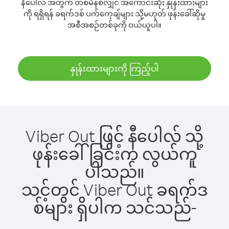
နီပေါလ် အတွက် တစ်မိနစ်လျှင် အကောင်းဆုံး နှုန်းထားများ
ကို ရရှိရန် ခရက်ဒစ် ပက်ကေ့ချ်များ သို့မဟုတ် ဖုန်းခေါ်ဆိုမှု
အစီအစဉ်တစ်ခုကို ဝယ်ယူပါ။
နှုန်းထားများကို ကြည့်ပါ
Viber Out ဖြင့် နီပေါလ် သို့
ဖုန်းခေါ်ခြင်းက လွယ်ကူ
ပါသည်။
သင့်တွင် Viber Out ခရက်ဒ
စ်များ ရှိပါက သင်သည်-