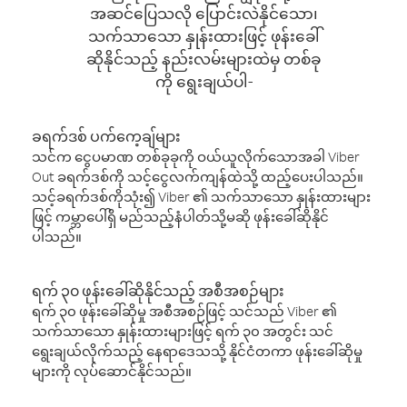
အဆင်ပြေသလို ပြောင်းလဲနိုင်သော၊
သက်သာသော နှုန်းထားဖြင့် ဖုန်းခေါ်
ဆိုနိုင်သည့် နည်းလမ်းများထဲမှ တစ်ခု
ကို ရွေးချယ်ပါ-
ခရက်ဒစ် ပက်ကေ့ချ်များ
သင်က ငွေပမာဏ တစ်ခုခုကို ဝယ်ယူလိုက်သောအခါ Viber
Out ခရက်ဒစ်ကို သင့်ငွေလက်ကျန်ထဲသို့ ထည့်ပေးပါသည်။
သင့်ခရက်ဒစ်ကိုသုံး၍ Viber ၏ သက်သာသော နှုန်းထားများ
ဖြင့် ကမ္ဘာပေါ်ရှိ မည်သည့်နံပါတ်သို့မဆို ဖုန်းခေါ်ဆိုနိုင်
ပါသည်။
ရက် ၃၀ ဖုန်းခေါ်ဆိုနိုင်သည့် အစီအစဉ်များ
ရက် ၃၀ ဖုန်းခေါ်ဆိုမှု အစီအစဉ်ဖြင့် သင်သည် Viber ၏
သက်သာသော နှုန်းထားများဖြင့် ရက် ၃၀ အတွင်း သင်
ရွေးချယ်လိုက်သည့် နေရာဒေသသို့ နိုင်ငံတကာ ဖုန်းခေါ်ဆိုမှု
များကို လုပ်ဆောင်နိုင်သည်။