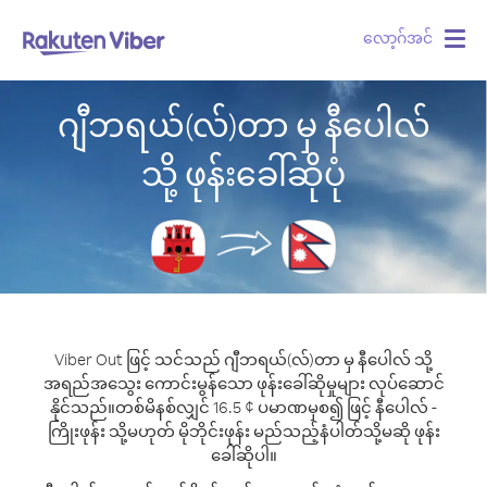
လော့ဂ်အင်
Togg
navig
ဂျီဘရယ်(လ်)တာ မှ နီပေါလ်
သို့ ဖုန်းခေါ်ဆိုပုံ
Viber Out ဖြင့် သင်သည် ဂျီဘရယ်(လ်)တာ မှ နီပေါလ် သို့
အရည်အသွေး ကောင်းမွန်သော ဖုန်းခေါ်ဆိုမှုများ လုပ်ဆောင်
နိုင်သည်။
တစ်မိနစ်လျှင် 16.5 ¢ ပမာဏမှစ၍ ဖြင့် နီပေါလ် -
ကြိုးဖုန်း သို့မဟုတ် မိုဘိုင်းဖုန်း မည်သည့်နံပါတ်သို့မဆို ဖုန်း
ခေါ်ဆိုပါ။