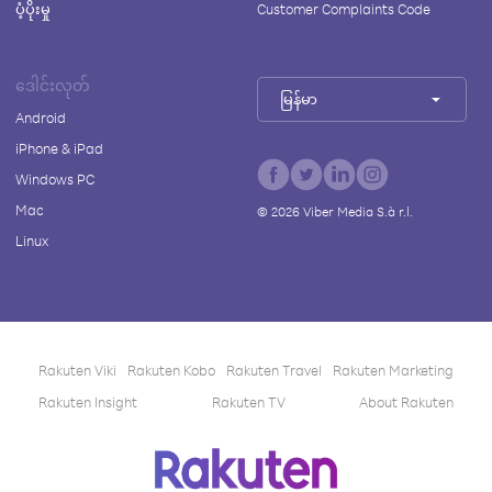
ပံ့ပိုးမှု
Customer Complaints Code
ဒေါင်းလုတ်
မြန်မာ
Android
iPhone & iPad
Windows PC
Mac
©
2026
Viber Media S.à r.l.
Linux
Rakuten Viki
Rakuten Kobo
Rakuten Travel
Rakuten Marketing
Rakuten Insight
Rakuten TV
About Rakuten