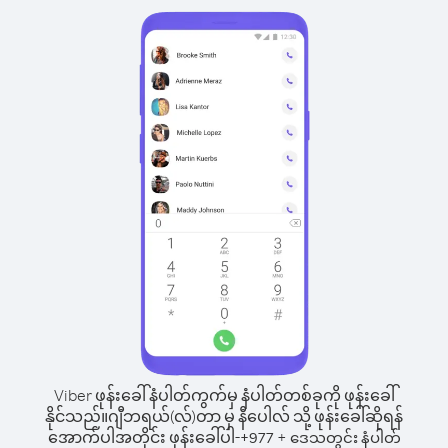
Viber ဖုန်းခေါ်နံပါတ်ကွက်မှ နံပါတ်တစ်ခုကို ဖုန်းခေါ်
နိုင်သည်။
ဂျီဘရယ်(လ်)တာ မှ နီပေါလ် သို့ ဖုန်းခေါ်ဆိုရန်
အောက်ပါအတိုင်း ဖုန်းခေါ်ပါ-
+
+
977
ဒေသတွင်း နံပါတ်