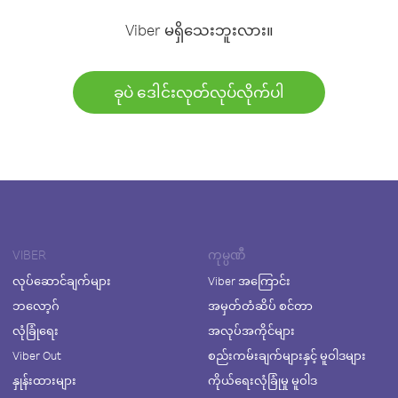
Viber မရှိသေးဘူးလား။
ခုပဲ ဒေါင်းလုတ်လုပ်လိုက်ပါ
VIBER
ကုမ္ပဏီ
လုပ်ဆောင်ချက်များ
Viber အကြောင်း
ဘလော့ဂ်
အမှတ်တံဆိပ် စင်တာ
လုံခြုံရေး
အလုပ်အကိုင်များ
Viber Out
စည်းကမ်းချက်များနှင့် မူဝါဒများ
နှုန်းထားများ
ကိုယ်ရေးလုံခြုံမှု မူဝါဒ