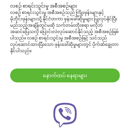
လစဉ် စာရင်းသွင်းမှု အစီအစဉ်များ
လစဉ် စာရင်းသွင်းမှု အစီအစဉ်သည် ကြိုးဖုန်းများနှင့်
မိုဘိုင်းဖုန်းများသို့ နိုင်ငံတကာ ဖုန်းခေါ်ဆိုမှုများ ပြုလုပ်နိုင်ပြီး
မည်သည့်အချိန်တွင်မဆို သက်တမ်းတိုးစရာ မလိုဘဲ
အဆင်ပြေသလို ပြောင်းလဲလုပ်ဆောင်နိုင်သည့် အစီအစဉ်ဖြစ်
ပါသည်။ လစဉ် စာရင်းသွင်းမှု အစီအစဉ်ဖြင့် သင်သည်
လုပ်ဆောင်ထားပြီးသော ဖုန်းခေါ်ဆိုမှုများတွင် ပိုက်ဆံချွေတာ
နိုင်ပါသည်။
နောက်ထပ် နေရာများ