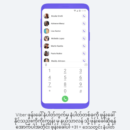
Viber ဖုန်းခေါ်နံပါတ်ကွက်မှ နံပါတ်တစ်ခုကို ဖုန်းခေါ်
နိုင်သည်။
ကိုကိုးကျွန်း မှ နယ်သာလန် သို့ ဖုန်းခေါ်ဆိုရန်
အောက်ပါအတိုင်း ဖုန်းခေါ်ပါ-
+
+
31
ဒေသတွင်း နံပါတ်