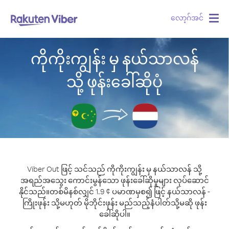
လော့ဂ်အင်
Togg
navig
ကိုကိုးကျွန်း မှ နယ်သာလန်
သို့ ဖုန်းခေါ်ဆိုပုံ
Viber Out ဖြင့် သင်သည် ကိုကိုးကျွန်း မှ နယ်သာလန် သို့
အရည်အသွေး ကောင်းမွန်သော ဖုန်းခေါ်ဆိုမှုများ လုပ်ဆောင်
နိုင်သည်။
တစ်မိနစ်လျှင် 1.9 ¢ ပမာဏမှစ၍ ဖြင့် နယ်သာလန် -
ကြိုးဖုန်း သို့မဟုတ် မိုဘိုင်းဖုန်း မည်သည့်နံပါတ်သို့မဆို ဖုန်း
ခေါ်ဆိုပါ။