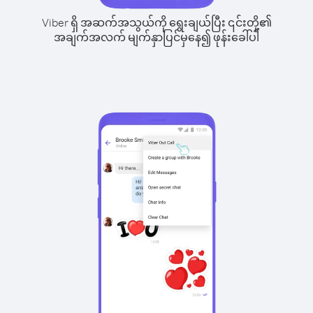
Viber ရှိ အဆက်အသွယ်ကို ရွေးချယ်ပြီး ၎င်းတို့၏
အချက်အလက် မျက်နှာပြင်မှနေ၍ ဖုန်းခေါ်ပါ