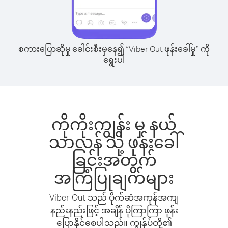
စကားပြောဆိုမှု ခေါင်းစီးမှနေ၍ “Viber Out ဖုန်းခေါ်မှု” ကို
ရွေးပါ
ကိုကိုးကျွန်း မှ နယ်
သာလန် သို့ ဖုန်းခေါ်
ခြင်းအတွက်
အကြံပြုချက်များ
Viber Out သည် ပိုက်ဆံအကုန်အကျ
နည်းနည်းဖြင့် အချိန် ပိုကြာကြာ ဖုန်း
ပြောနိုင်စေပါသည်။ ကျွန်ုပ်တို့၏