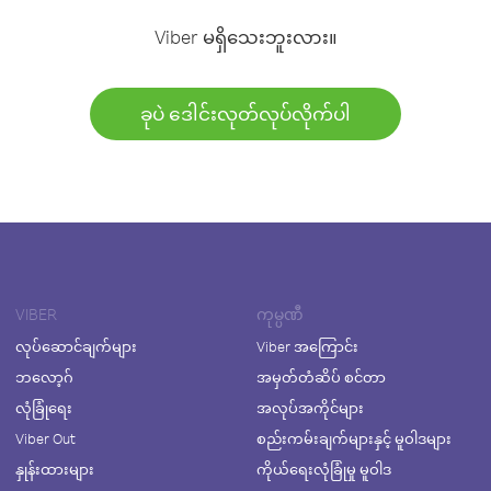
Viber မရှိသေးဘူးလား။
ခုပဲ ဒေါင်းလုတ်လုပ်လိုက်ပါ
VIBER
ကုမ္ပဏီ
လုပ်ဆောင်ချက်များ
Viber အကြောင်း
ဘလော့ဂ်
အမှတ်တံဆိပ် စင်တာ
လုံခြုံရေး
အလုပ်အကိုင်များ
Viber Out
စည်းကမ်းချက်များနှင့် မူဝါဒများ
နှုန်းထားများ
ကိုယ်ရေးလုံခြုံမှု မူဝါဒ