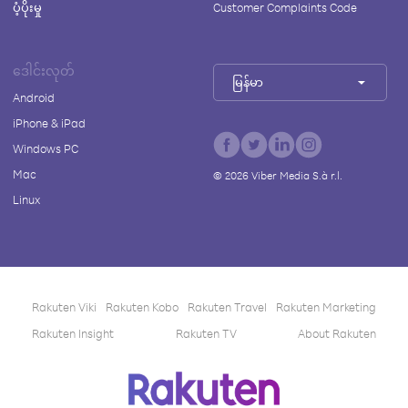
ပံ့ပိုးမှု
Customer Complaints Code
ဒေါင်းလုတ်
မြန်မာ
Android
iPhone & iPad
Windows PC
Mac
©
2026
Viber Media S.à r.l.
Linux
Rakuten Viki
Rakuten Kobo
Rakuten Travel
Rakuten Marketing
Rakuten Insight
Rakuten TV
About Rakuten