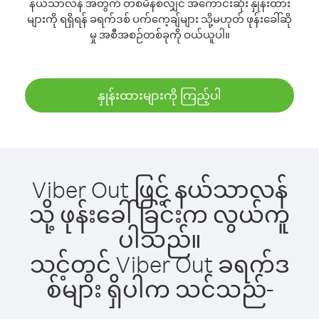
နယ်သာလန် အတွက် တစ်မိနစ်လျှင် အကောင်းဆုံး နှုန်းထား
များကို ရရှိရန် ခရက်ဒစ် ပက်ကေ့ချ်များ သို့မဟုတ် ဖုန်းခေါ်ဆို
မှု အစီအစဉ်တစ်ခုကို ဝယ်ယူပါ။
နှုန်းထားများကို ကြည့်ပါ
Viber Out ဖြင့် နယ်သာလန်
သို့ ဖုန်းခေါ်ခြင်းက လွယ်ကူ
ပါသည်။
သင့်တွင် Viber Out ခရက်ဒ
စ်များ ရှိပါက သင်သည်-