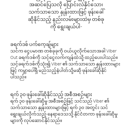
အဆင်ပြေသလို ပြောင်းလဲနိုင်သော၊
သက်သာသော နှုန်းထားဖြင့် ဖုန်းခေါ်
ဆိုနိုင်သည့် နည်းလမ်းများထဲမှ တစ်ခု
ကို ရွေးချယ်ပါ-
ခရက်ဒစ် ပက်ကေ့ချ်များ
သင်က ငွေပမာဏ တစ်ခုခုကို ဝယ်ယူလိုက်သောအခါ Viber
Out ခရက်ဒစ်ကို သင့်ငွေလက်ကျန်ထဲသို့ ထည့်ပေးပါသည်။
သင့်ခရက်ဒစ်ကိုသုံး၍ Viber ၏ သက်သာသော နှုန်းထားများ
ဖြင့် ကမ္ဘာပေါ်ရှိ မည်သည့်နံပါတ်သို့မဆို ဖုန်းခေါ်ဆိုနိုင်
ပါသည်။
ရက် ၃၀ ဖုန်းခေါ်ဆိုနိုင်သည့် အစီအစဉ်များ
ရက် ၃၀ ဖုန်းခေါ်ဆိုမှု အစီအစဉ်ဖြင့် သင်သည် Viber ၏
သက်သာသော နှုန်းထားများဖြင့် ရက် ၃၀ အတွင်း သင်
ရွေးချယ်လိုက်သည့် နေရာဒေသသို့ နိုင်ငံတကာ ဖုန်းခေါ်ဆိုမှု
များကို လုပ်ဆောင်နိုင်သည်။