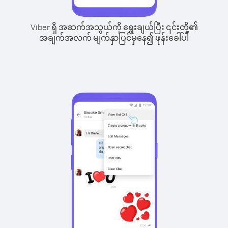
Viber ရှိ အဆက်အသွယ်ကို ရွေးချယ်ပြီး ၎င်းတို့၏
အချက်အလက် မျက်နှာပြင်မှနေ၍ ဖုန်းခေါ်ပါ