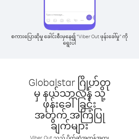
စကားပြောဆိုမှု ခေါင်းစီးမှနေ၍ “Viber Out ဖုန်းခေါ်မှု” ကို
ရွေးပါ
Globalstar ဂြိုဟ်တု
မှ နယ်သာလန် သို့
ဖုန်းခေါ်ခြင်း
အတွက် အကြံပြု
ချက်များ
Viber Out သည် ပိုက်ဆံအကုန်အကျ