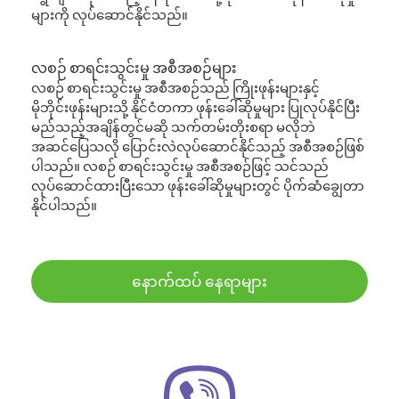
များကို လုပ်ဆောင်နိုင်သည်။
လစဉ် စာရင်းသွင်းမှု အစီအစဉ်များ
လစဉ် စာရင်းသွင်းမှု အစီအစဉ်သည် ကြိုးဖုန်းများနှင့်
မိုဘိုင်းဖုန်းများသို့ နိုင်ငံတကာ ဖုန်းခေါ်ဆိုမှုများ ပြုလုပ်နိုင်ပြီး
မည်သည့်အချိန်တွင်မဆို သက်တမ်းတိုးစရာ မလိုဘဲ
အဆင်ပြေသလို ပြောင်းလဲလုပ်ဆောင်နိုင်သည့် အစီအစဉ်ဖြစ်
ပါသည်။ လစဉ် စာရင်းသွင်းမှု အစီအစဉ်ဖြင့် သင်သည်
လုပ်ဆောင်ထားပြီးသော ဖုန်းခေါ်ဆိုမှုများတွင် ပိုက်ဆံချွေတာ
နိုင်ပါသည်။
နောက်ထပ် နေရာများ