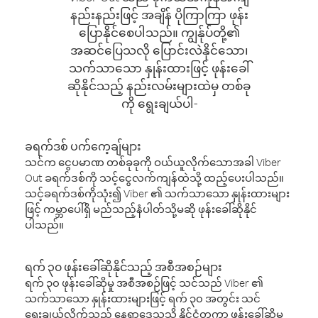
နည်းနည်းဖြင့် အချိန် ပိုကြာကြာ ဖုန်း
ပြောနိုင်စေပါသည်။ ကျွန်ုပ်တို့၏
အဆင်ပြေသလို ပြောင်းလဲနိုင်သော၊
သက်သာသော နှုန်းထားဖြင့် ဖုန်းခေါ်
ဆိုနိုင်သည့် နည်းလမ်းများထဲမှ တစ်ခု
ကို ရွေးချယ်ပါ-
ခရက်ဒစ် ပက်ကေ့ချ်များ
သင်က ငွေပမာဏ တစ်ခုခုကို ဝယ်ယူလိုက်သောအခါ Viber
Out ခရက်ဒစ်ကို သင့်ငွေလက်ကျန်ထဲသို့ ထည့်ပေးပါသည်။
သင့်ခရက်ဒစ်ကိုသုံး၍ Viber ၏ သက်သာသော နှုန်းထားများ
ဖြင့် ကမ္ဘာပေါ်ရှိ မည်သည့်နံပါတ်သို့မဆို ဖုန်းခေါ်ဆိုနိုင်
ပါသည်။
ရက် ၃၀ ဖုန်းခေါ်ဆိုနိုင်သည့် အစီအစဉ်များ
ရက် ၃၀ ဖုန်းခေါ်ဆိုမှု အစီအစဉ်ဖြင့် သင်သည် Viber ၏
သက်သာသော နှုန်းထားများဖြင့် ရက် ၃၀ အတွင်း သင်
ရွေးချယ်လိုက်သည့် နေရာဒေသသို့ နိုင်ငံတကာ ဖုန်းခေါ်ဆိုမှု