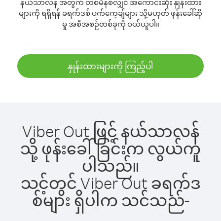
နယ်သာလန် အတွက် တစ်မိနစ်လျှင် အကောင်းဆုံး နှုန်းထား
များကို ရရှိရန် ခရက်ဒစ် ပက်ကေ့ချ်များ သို့မဟုတ် ဖုန်းခေါ်ဆို
မှု အစီအစဉ်တစ်ခုကို ဝယ်ယူပါ။
နှုန်းထားများကို ကြည့်ပါ
Viber Out ဖြင့် နယ်သာလန်
သို့ ဖုန်းခေါ်ခြင်းက လွယ်ကူ
ပါသည်။
သင့်တွင် Viber Out ခရက်ဒ
စ်များ ရှိပါက သင်သည်-