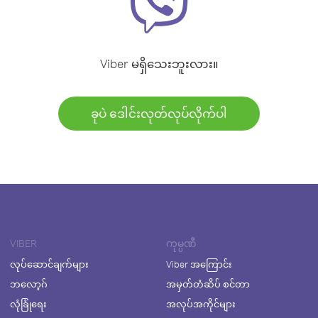
Viber မရှိသေးဘူးလား။
ခုပဲ ဒေါင်းလုတ်လုပ်လိုက်ပါ
VIBER
ကုမ္ပဏီ
လုပ်ဆောင်ချက်များ
Viber အကြောင်း
ဘလော့ဂ်
အမှတ်တံဆိပ် စင်တာ
လုံခြုံရေး
အလုပ်အကိုင်များ