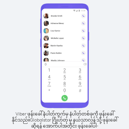
Viber ဖုန်းခေါ်နံပါတ်ကွက်မှ နံပါတ်တစ်ခုကို ဖုန်းခေါ်
နိုင်သည်။
Globalstar ဂြိုဟ်တု မှ နယ်သာလန် သို့ ဖုန်းခေါ်
ဆိုရန် အောက်ပါအတိုင်း ဖုန်းခေါ်ပါ-