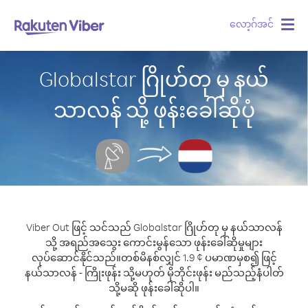
လော့ဂ်အင်
Togg
navig
Globalstar ဂြိုဟ်တု မှ နယ်
သာလန် သို့ ဖုန်းခေါ်ဆိုပုံ
Viber Out ဖြင့် သင်သည် Globalstar ဂြိုဟ်တု မှ နယ်သာလန်
သို့ အရည်အသွေး ကောင်းမွန်သော ဖုန်းခေါ်ဆိုမှုများ
လုပ်ဆောင်နိုင်သည်။
တစ်မိနစ်လျှင် 1.9 ¢ ပမာဏမှစ၍ ဖြင့်
နယ်သာလန် - ကြိုးဖုန်း သို့မဟုတ် မိုဘိုင်းဖုန်း မည်သည့်နံပါတ်
သို့မဆို ဖုန်းခေါ်ဆိုပါ။