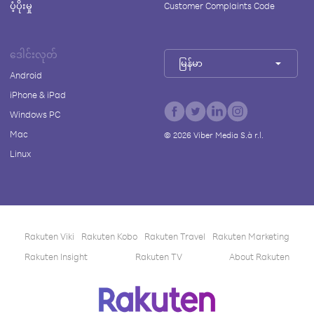
ပံ့ပိုးမှု
Customer Complaints Code
ဒေါင်းလုတ်
မြန်မာ
Android
iPhone & iPad
Windows PC
Mac
©
2026
Viber Media S.à r.l.
Linux
Rakuten Viki
Rakuten Kobo
Rakuten Travel
Rakuten Marketing
Rakuten Insight
Rakuten TV
About Rakuten