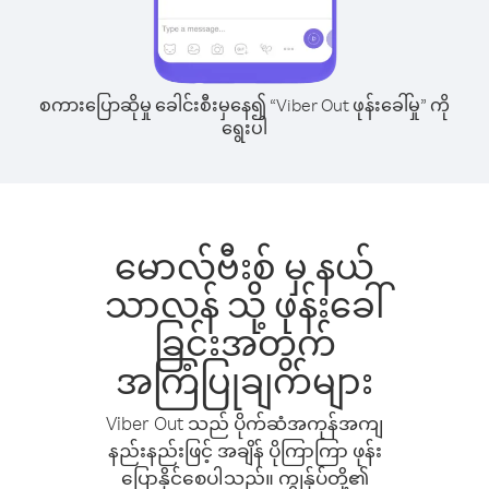
စကားပြောဆိုမှု ခေါင်းစီးမှနေ၍ “Viber Out ဖုန်းခေါ်မှု” ကို
ရွေးပါ
မောလ်ဗီးစ် မှ နယ်
သာလန် သို့ ဖုန်းခေါ်
ခြင်းအတွက်
အကြံပြုချက်များ
Viber Out သည် ပိုက်ဆံအကုန်အကျ
နည်းနည်းဖြင့် အချိန် ပိုကြာကြာ ဖုန်း
ပြောနိုင်စေပါသည်။ ကျွန်ုပ်တို့၏