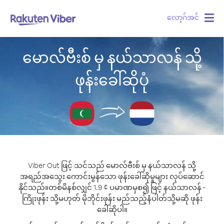
လော့ဂ်အင်
Togg
navig
မောလ်ဗီးစ် မှ နယ်သာလန် သို့
ဖုန်းခေါ်ဆိုပုံ
Viber Out ဖြင့် သင်သည် မောလ်ဗီးစ် မှ နယ်သာလန် သို့
အရည်အသွေး ကောင်းမွန်သော ဖုန်းခေါ်ဆိုမှုများ လုပ်ဆောင်
နိုင်သည်။
တစ်မိနစ်လျှင် 1.9 ¢ ပမာဏမှစ၍ ဖြင့် နယ်သာလန် -
ကြိုးဖုန်း သို့မဟုတ် မိုဘိုင်းဖုန်း မည်သည့်နံပါတ်သို့မဆို ဖုန်း
ခေါ်ဆိုပါ။