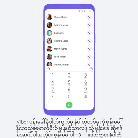
Viber ဖုန်းခေါ်နံပါတ်ကွက်မှ နံပါတ်တစ်ခုကို ဖုန်းခေါ်
နိုင်သည်။
မောလ်ဗီးစ် မှ နယ်သာလန် သို့ ဖုန်းခေါ်ဆိုရန်
အောက်ပါအတိုင်း ဖုန်းခေါ်ပါ-
+
+
31
ဒေသတွင်း နံပါတ်