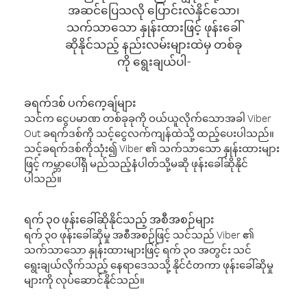
အဆင်ပြေသလို ပြောင်းလဲနိုင်သော၊
သက်သာသော နှုန်းထားဖြင့် ဖုန်းခေါ်
ဆိုနိုင်သည့် နည်းလမ်းများထဲမှ တစ်ခု
ကို ရွေးချယ်ပါ-
ခရက်ဒစ် ပက်ကေ့ချ်များ
သင်က ငွေပမာဏ တစ်ခုခုကို ဝယ်ယူလိုက်သောအခါ Viber
Out ခရက်ဒစ်ကို သင့်ငွေလက်ကျန်ထဲသို့ ထည့်ပေးပါသည်။
သင့်ခရက်ဒစ်ကိုသုံး၍ Viber ၏ သက်သာသော နှုန်းထားများ
ဖြင့် ကမ္ဘာပေါ်ရှိ မည်သည့်နံပါတ်သို့မဆို ဖုန်းခေါ်ဆိုနိုင်
ပါသည်။
ရက် ၃၀ ဖုန်းခေါ်ဆိုနိုင်သည့် အစီအစဉ်များ
ရက် ၃၀ ဖုန်းခေါ်ဆိုမှု အစီအစဉ်ဖြင့် သင်သည် Viber ၏
သက်သာသော နှုန်းထားများဖြင့် ရက် ၃၀ အတွင်း သင်
ရွေးချယ်လိုက်သည့် နေရာဒေသသို့ နိုင်ငံတကာ ဖုန်းခေါ်ဆိုမှု
များကို လုပ်ဆောင်နိုင်သည်။