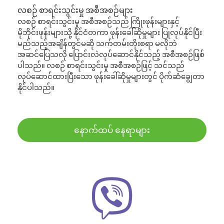
လစဉ် စာရင်းသွင်းမှု အစီအစဉ်များ
လစဉ် စာရင်းသွင်းမှု အစီအစဉ်သည် ကြိုးဖုန်းများနှင့်
မိုဘိုင်းဖုန်းများသို့ နိုင်ငံတကာ ဖုန်းခေါ်ဆိုမှုများ ပြုလုပ်နိုင်ပြီး
မည်သည့်အချိန်တွင်မဆို သက်တမ်းတိုးစရာ မလိုဘဲ
အဆင်ပြေသလို ပြောင်းလဲလုပ်ဆောင်နိုင်သည့် အစီအစဉ်ဖြစ်
ပါသည်။ လစဉ် စာရင်းသွင်းမှု အစီအစဉ်ဖြင့် သင်သည်
လုပ်ဆောင်ထားပြီးသော ဖုန်းခေါ်ဆိုမှုများတွင် ပိုက်ဆံချွေတာ
နိုင်ပါသည်။
နောက်ထပ် နေရာများ