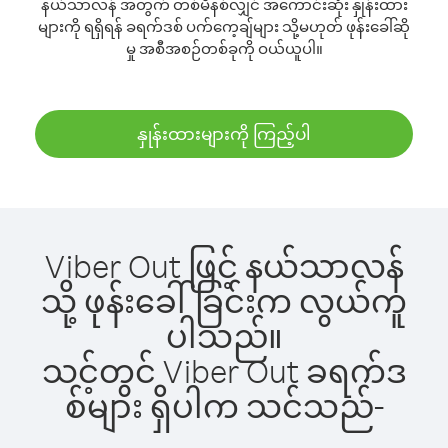
နယ်သာလန် အတွက် တစ်မိနစ်လျှင် အကောင်းဆုံး နှုန်းထား
များကို ရရှိရန် ခရက်ဒစ် ပက်ကေ့ချ်များ သို့မဟုတ် ဖုန်းခေါ်ဆို
မှု အစီအစဉ်တစ်ခုကို ဝယ်ယူပါ။
နှုန်းထားများကို ကြည့်ပါ
Viber Out ဖြင့် နယ်သာလန်
သို့ ဖုန်းခေါ်ခြင်းက လွယ်ကူ
ပါသည်။
သင့်တွင် Viber Out ခရက်ဒ
စ်များ ရှိပါက သင်သည်-