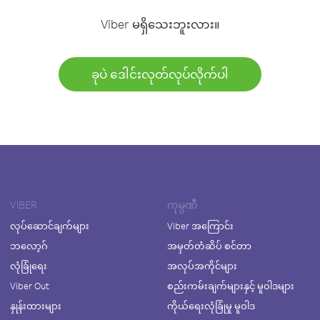
Viber မရှိသေးဘူးလား။
ခုပဲ ဒေါင်းလုတ်လုပ်လိုက်ပါ
VIBER
ကုမ္ပဏီ
လုပ်ဆောင်ချက်များ
Viber အကြောင်း
ဘလော့ဂ်
အမှတ်တံဆိပ် စင်တာ
လုံခြုံရေး
အလုပ်အကိုင်များ
Viber Out
စည်းကမ်းချက်များနှင့် မူဝါဒများ
နှုန်းထားများ
ကိုယ်ရေးလုံခြုံမှု မူဝါဒ