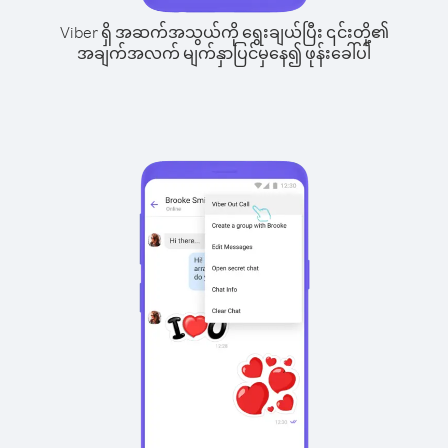
Viber ရှိ အဆက်အသွယ်ကို ရွေးချယ်ပြီး ၎င်းတို့၏
အချက်အလက် မျက်နှာပြင်မှနေ၍ ဖုန်းခေါ်ပါ