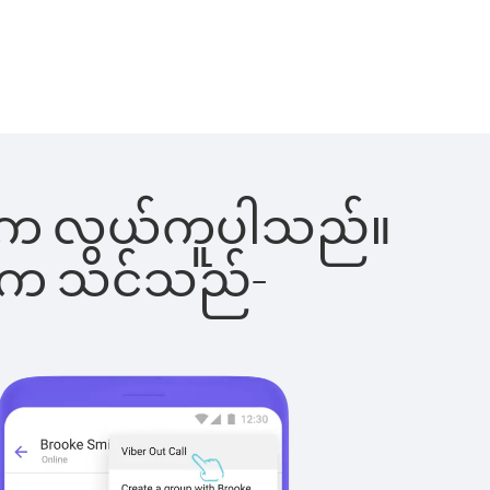
ြင်းက လွယ်ကူပါသည်။
ိပါက သင်သည်-