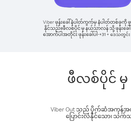
Viber ဖုန်းခေါ်နံပါတ်ကွက်မှ နံပါတ်တစ်ခုကို ဖု
နိုင်သည်။
ဖီလစ်ပိုင် မှ နယ်သာလန် သို့ ဖုန်းခေါ်
အောက်ပါအတိုင်း ဖုန်းခေါ်ပါ-
+
+
31
ဒေသတွင်း 
ဖီလစ်ပိုင် 
Viber Out သည် ပိုက်ဆံအကုန်အကျ 
ပြောင်းလဲနိုင်သော၊ သက်သာသ