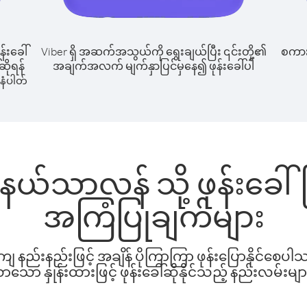
န်းခေါ်
Viber ရှိ အဆက်အသွယ်ကို ရွေးချယ်ပြီး ၎င်းတို့၏
စကားပ
ဆိုရန်
အချက်အလက် မျက်နှာပြင်မှနေ၍ ဖုန်းခေါ်ပါ
နံပါတ်
မှ နယ်သာလန် သို့ ဖုန်းခေ
အကြံပြုချက်များ
နည်းနည်းဖြင့် အချိန် ပိုကြာကြာ ဖုန်းပြောနိုင်စေပ
ော နှုန်းထားဖြင့် ဖုန်းခေါ်ဆိုနိုင်သည့် နည်းလမ်းမျာ