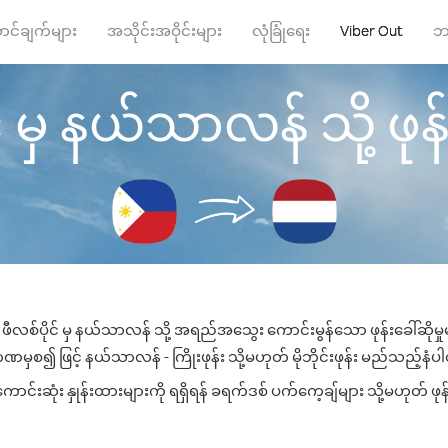
ာင်ချက်များ
အသိုင်းအဝိုင်းများ
လုံခြုံရေး
Viber Out
ဘ
် မှ နယ်သာလန် သို့ ဖုန်း
ဖီလစ်ပိုင် မှ နယ်သာလန် သို့ အရည်အသွေး ကောင်းမွန်သော ဖုန်းခေါ်ဆိုမှ
ဏမှစ၍ ဖြင့် နယ်သာလန် - ကြိုးဖုန်း သို့မဟုတ် မိုဘိုင်းဖုန်း မည်သည့်နံပါတ်
းဆုံး နှုန်းထားများကို ရရှိရန် ခရက်ဒစ် ပက်ကေ့ချ်များ သို့မဟုတ် ဖုန်