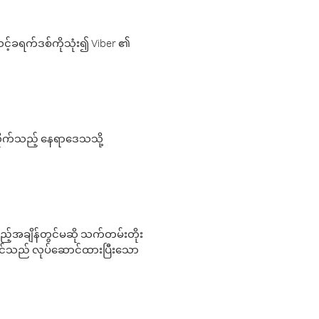
့်ခရက်ဒစ်ကိုသုံး၍ Viber ၏
လိုက်သည့် နေရာဒေသသို့
 မည်သည့်အချိန်တွင်မဆို သက်တမ်းတိုး
 သင်သည် လုပ်ဆောင်ထားပြီးသော