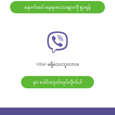
နောက်ထပ် နေရာဒေသများကို ရှာရန်
Viber မရှိသေးဘူးလား။
ခုပဲ ဒေါင်းလုတ်လုပ်လိုက်ပါ