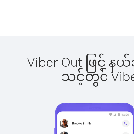
Viber Out ဖြင့် န
သင့်တွင် Vi