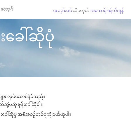
လော့ဂ်
လော့ဂ်အင်
သို့မဟုတ်
အကောင့် ဖန်တီးရန်
ခေါ်ဆိုပုံ
ုများ လုပ်ဆောင်နိုင်သည်။
သို့မဆို ဖုန်းခေါ်ဆိုပါ။
းခေါ်ဆိုမှု အစီအစဉ်တစ်ခုကို ဝယ်ယူပါ။