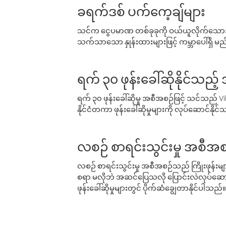
ခရက်ဒစ် ပက်ကေ့ချ်များ
သင်က ငွေပမာဏ တစ်ခုခုကို ဝယ်ယူလိုက်သောအခ
သက်သာသော နှုန်းထားများဖြင့် ကမ္ဘာပေါ်ရှိ မည်သ
ရက် ၃၀ ဖုန်းခေါ်ဆိုနိုင်သည့
ရက် ၃၀ ဖုန်းခေါ်ဆိုမှု အစီအစဉ်ဖြင့် သင်သည
နိုင်ငံတကာ ဖုန်းခေါ်ဆိုမှုများကို လုပ်ဆောင်နိုင
လစဉ် စာရင်းသွင်းမှု အစီအစ
လစဉ် စာရင်းသွင်းမှု အစီအစဉ်သည် ကြိုးဖုန်းများနှင
စရာ မလိုဘဲ အဆင်ပြေသလို ပြောင်းလဲလုပ်ဆောင
ဖုန်းခေါ်ဆိုမှုများတွင် ပိုက်ဆံချွေတာနိုင်ပါသည်။