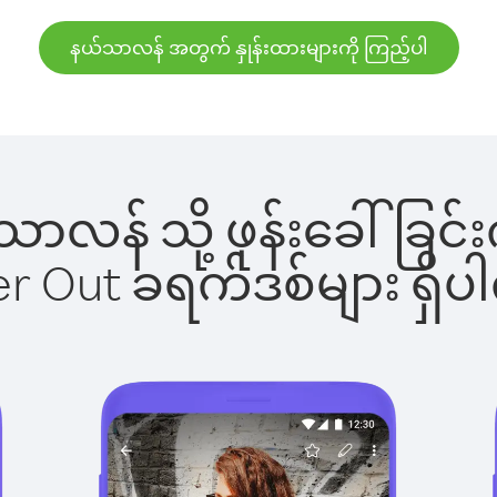
နယ်သာလန် အတွက် နှုန်းထားများကို ကြည့်ပါ
ယ်သာလန် သို့ ဖုန်းခေါ်ခ
ber Out ခရက်ဒစ်များ ရှ