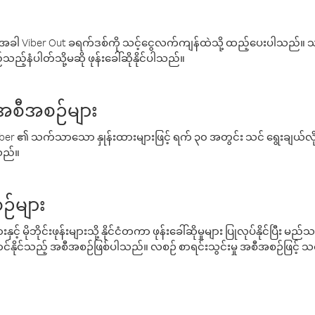
ါ Viber Out ခရက်ဒစ်ကို သင့်ငွေလက်ကျန်ထဲသို့ ထည့်ပေးပါသည်။ သင
ည့်နံပါတ်သို့မဆို ဖုန်းခေါ်ဆိုနိုင်ပါသည်။
် အစီအစဉ်များ
် Viber ၏ သက်သာသော နှုန်းထားများဖြင့် ရက် ၃၀ အတွင်း သင် ရွေးချယ်
်သည်။
ဉ်များ
့် မိုဘိုင်းဖုန်းများသို့ နိုင်ငံတကာ ဖုန်းခေါ်ဆိုမှုများ ပြုလုပ်နိုင်ပြီး
်နိုင်သည့် အစီအစဉ်ဖြစ်ပါသည်။ လစဉ် စာရင်းသွင်းမှု အစီအစဉ်ဖြင့်