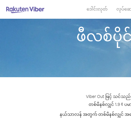
ဒေါင်းလုတ်
လုပ်ဆေ
ဖီလစ်ပိုင
Viber Out ဖြင့် သင်သည် 
တစ်မိနစ်လျှင် 1.9 ¢ ပမာ
နယ်သာလန် အတွက် တစ်မိနစ်လျှင် အကောင်