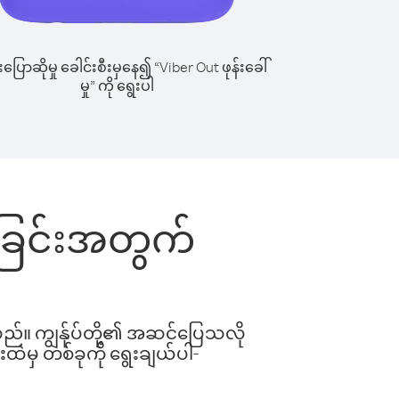
ြောဆိုမှု ခေါင်းစီးမှနေ၍ “Viber Out ဖုန်းခေါ်
မှု” ကို ရွေးပါ
ါ်ခြင်းအတွက်
ါသည်။ ကျွန်ုပ်တို့၏ အဆင်ပြေသလို
းထဲမှ တစ်ခုကို ရွေးချယ်ပါ-