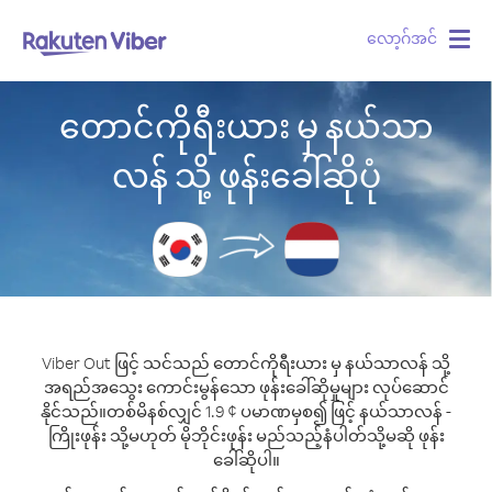
လော့ဂ်အင်
Togg
navig
တောင်ကိုရီးယား မှ နယ်သာ
လန် သို့ ဖုန်းခေါ်ဆိုပုံ
Viber Out ဖြင့် သင်သည် တောင်ကိုရီးယား မှ နယ်သာလန် သို့
အရည်အသွေး ကောင်းမွန်သော ဖုန်းခေါ်ဆိုမှုများ လုပ်ဆောင်
နိုင်သည်။
တစ်မိနစ်လျှင် 1.9 ¢ ပမာဏမှစ၍ ဖြင့် နယ်သာလန် -
ကြိုးဖုန်း သို့မဟုတ် မိုဘိုင်းဖုန်း မည်သည့်နံပါတ်သို့မဆို ဖုန်း
ခေါ်ဆိုပါ။