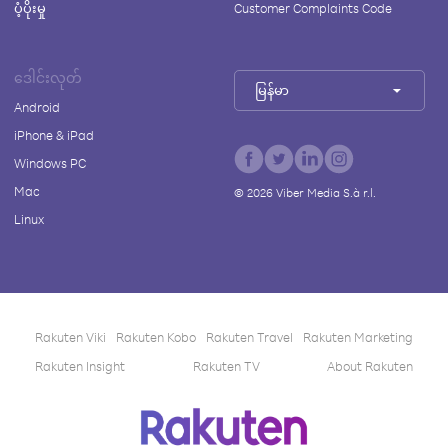
ပံ့ပိုးမှု
Customer Complaints Code
ဒေါင်းလုတ်
မြန်မာ
Android
iPhone & iPad
Windows PC
Mac
©
2026
Viber Media S.à r.l.
Linux
Rakuten Viki
Rakuten Kobo
Rakuten Travel
Rakuten Marketing
Rakuten Insight
Rakuten TV
About Rakuten