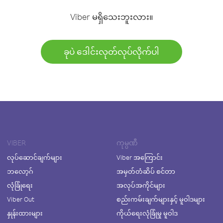
Viber မရှိသေးဘူးလား။
ခုပဲ ဒေါင်းလုတ်လုပ်လိုက်ပါ
VIBER
ကုမ္ပဏီ
လုပ်ဆောင်ချက်များ
Viber အကြောင်း
ဘလော့ဂ်
အမှတ်တံဆိပ် စင်တာ
လုံခြုံရေး
အလုပ်အကိုင်များ
Viber Out
စည်းကမ်းချက်များနှင့် မူဝါဒများ
နှုန်းထားများ
ကိုယ်ရေးလုံခြုံမှု မူဝါဒ