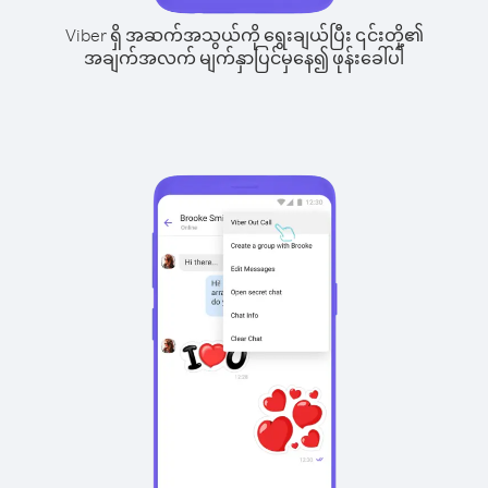
Viber ရှိ အဆက်အသွယ်ကို ရွေးချယ်ပြီး ၎င်းတို့၏
အချက်အလက် မျက်နှာပြင်မှနေ၍ ဖုန်းခေါ်ပါ