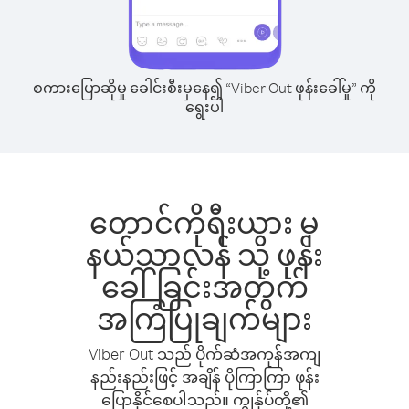
စကားပြောဆိုမှု ခေါင်းစီးမှနေ၍ “Viber Out ဖုန်းခေါ်မှု” ကို
ရွေးပါ
တောင်ကိုရီးယား မှ
နယ်သာလန် သို့ ဖုန်း
ခေါ်ခြင်းအတွက်
အကြံပြုချက်များ
Viber Out သည် ပိုက်ဆံအကုန်အကျ
နည်းနည်းဖြင့် အချိန် ပိုကြာကြာ ဖုန်း
ပြောနိုင်စေပါသည်။ ကျွန်ုပ်တို့၏