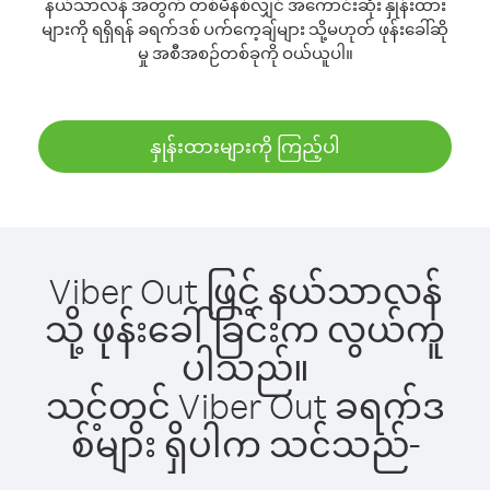
နယ်သာလန် အတွက် တစ်မိနစ်လျှင် အကောင်းဆုံး နှုန်းထား
များကို ရရှိရန် ခရက်ဒစ် ပက်ကေ့ချ်များ သို့မဟုတ် ဖုန်းခေါ်ဆို
မှု အစီအစဉ်တစ်ခုကို ဝယ်ယူပါ။
နှုန်းထားများကို ကြည့်ပါ
Viber Out ဖြင့် နယ်သာလန်
သို့ ဖုန်းခေါ်ခြင်းက လွယ်ကူ
ပါသည်။
သင့်တွင် Viber Out ခရက်ဒ
စ်များ ရှိပါက သင်သည်-