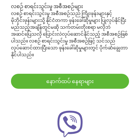
လစဉ် စာရင်းသွင်းမှု အစီအစဉ်များ
လစဉ် စာရင်းသွင်းမှု အစီအစဉ်သည် ကြိုးဖုန်းများနှင့်
မိုဘိုင်းဖုန်းများသို့ နိုင်ငံတကာ ဖုန်းခေါ်ဆိုမှုများ ပြုလုပ်နိုင်ပြီး
မည်သည့်အချိန်တွင်မဆို သက်တမ်းတိုးစရာ မလိုဘဲ
အဆင်ပြေသလို ပြောင်းလဲလုပ်ဆောင်နိုင်သည့် အစီအစဉ်ဖြစ်
ပါသည်။ လစဉ် စာရင်းသွင်းမှု အစီအစဉ်ဖြင့် သင်သည်
လုပ်ဆောင်ထားပြီးသော ဖုန်းခေါ်ဆိုမှုများတွင် ပိုက်ဆံချွေတာ
နိုင်ပါသည်။
နောက်ထပ် နေရာများ