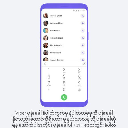
Viber ဖုန်းခေါ်နံပါတ်ကွက်မှ နံပါတ်တစ်ခုကို ဖုန်းခေါ်
နိုင်သည်။
တောင်ကိုရီးယား မှ နယ်သာလန် သို့ ဖုန်းခေါ်ဆို
ရန် အောက်ပါအတိုင်း ဖုန်းခေါ်ပါ-
+
+
31
ဒေသတွင်း နံပါတ်