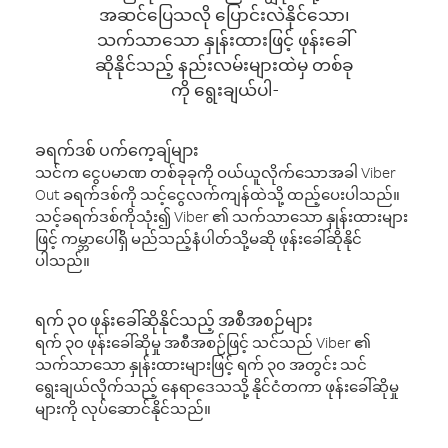
အဆင်ပြေသလို ပြောင်းလဲနိုင်သော၊
သက်သာသော နှုန်းထားဖြင့် ဖုန်းခေါ်
ဆိုနိုင်သည့် နည်းလမ်းများထဲမှ တစ်ခု
ကို ရွေးချယ်ပါ-
ခရက်ဒစ် ပက်ကေ့ချ်များ
သင်က ငွေပမာဏ တစ်ခုခုကို ဝယ်ယူလိုက်သောအခါ Viber
Out ခရက်ဒစ်ကို သင့်ငွေလက်ကျန်ထဲသို့ ထည့်ပေးပါသည်။
သင့်ခရက်ဒစ်ကိုသုံး၍ Viber ၏ သက်သာသော နှုန်းထားများ
ဖြင့် ကမ္ဘာပေါ်ရှိ မည်သည့်နံပါတ်သို့မဆို ဖုန်းခေါ်ဆိုနိုင်
ပါသည်။
ရက် ၃၀ ဖုန်းခေါ်ဆိုနိုင်သည့် အစီအစဉ်များ
ရက် ၃၀ ဖုန်းခေါ်ဆိုမှု အစီအစဉ်ဖြင့် သင်သည် Viber ၏
သက်သာသော နှုန်းထားများဖြင့် ရက် ၃၀ အတွင်း သင်
ရွေးချယ်လိုက်သည့် နေရာဒေသသို့ နိုင်ငံတကာ ဖုန်းခေါ်ဆိုမှု
များကို လုပ်ဆောင်နိုင်သည်။