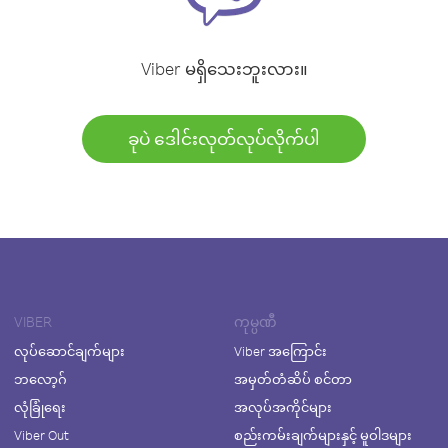
Viber မရှိသေးဘူးလား။
ခုပဲ ဒေါင်းလုတ်လုပ်လိုက်ပါ
VIBER
ကုမ္ပဏီ
လုပ်ဆောင်ချက်များ
Viber အကြောင်း
ဘလော့ဂ်
အမှတ်တံဆိပ် စင်တာ
လုံခြုံရေး
အလုပ်အကိုင်များ
Viber Out
စည်းကမ်းချက်များနှင့် မူဝါဒများ