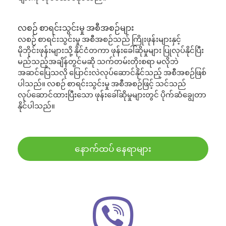
လစဉ် စာရင်းသွင်းမှု အစီအစဉ်များ
လစဉ် စာရင်းသွင်းမှု အစီအစဉ်သည် ကြိုးဖုန်းများနှင့်
မိုဘိုင်းဖုန်းများသို့ နိုင်ငံတကာ ဖုန်းခေါ်ဆိုမှုများ ပြုလုပ်နိုင်ပြီး
မည်သည့်အချိန်တွင်မဆို သက်တမ်းတိုးစရာ မလိုဘဲ
အဆင်ပြေသလို ပြောင်းလဲလုပ်ဆောင်နိုင်သည့် အစီအစဉ်ဖြစ်
ပါသည်။ လစဉ် စာရင်းသွင်းမှု အစီအစဉ်ဖြင့် သင်သည်
လုပ်ဆောင်ထားပြီးသော ဖုန်းခေါ်ဆိုမှုများတွင် ပိုက်ဆံချွေတာ
နိုင်ပါသည်။
နောက်ထပ် နေရာများ