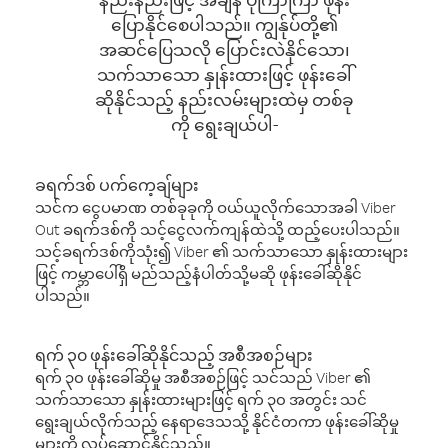
ပြောနိုင်စေပါသည်။ ကျွန်ုပ်တို့၏
အဆင်ပြေသလို ပြောင်းလဲနိုင်သော၊
သက်သာသော နှုန်းထားဖြင့် ဖုန်းခေါ်
ဆိုနိုင်သည့် နည်းလမ်းများထဲမှ တစ်ခု
ကို ရွေးချယ်ပါ-
ခရက်ဒစ် ပက်ကေ့ချ်များ
သင်က ငွေပမာဏ တစ်ခုခုကို ဝယ်ယူလိုက်သောအခါ Viber
Out ခရက်ဒစ်ကို သင့်ငွေလက်ကျန်ထဲသို့ ထည့်ပေးပါသည်။
သင့်ခရက်ဒစ်ကိုသုံး၍ Viber ၏ သက်သာသော နှုန်းထားများ
ဖြင့် ကမ္ဘာပေါ်ရှိ မည်သည့်နံပါတ်သို့မဆို ဖုန်းခေါ်ဆိုနိုင်
ပါသည်။
ရက် ၃၀ ဖုန်းခေါ်ဆိုနိုင်သည့် အစီအစဉ်များ
ရက် ၃၀ ဖုန်းခေါ်ဆိုမှု အစီအစဉ်ဖြင့် သင်သည် Viber ၏
သက်သာသော နှုန်းထားများဖြင့် ရက် ၃၀ အတွင်း သင်
ရွေးချယ်လိုက်သည့် နေရာဒေသသို့ နိုင်ငံတကာ ဖုန်းခေါ်ဆိုမှု
များကို လုပ်ဆောင်နိုင်သည်။