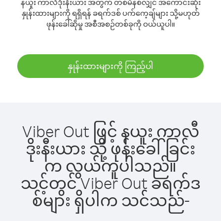
နယူး ကာလီဒိုးနီးယား အတွက် တစ်မိနစ်လျှင် အကောင်းဆုံး
နှုန်းထားများကို ရရှိရန် ခရက်ဒစ် ပက်ကေ့ချ်များ သို့မဟုတ်
ဖုန်းခေါ်ဆိုမှု အစီအစဉ်တစ်ခုကို ဝယ်ယူပါ။
နှုန်းထားများကို ကြည့်ပါ
Viber Out ဖြင့် နယူး ကာလီ
ဒိုးနီးယား သို့ ဖုန်းခေါ်ခြင်း
က လွယ်ကူပါသည်။
သင့်တွင် Viber Out ခရက်ဒ
စ်များ ရှိပါက သင်သည်-