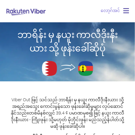
လော့ဂ်အင်
Togg
navig
ဘာရိန်း မှ နယူး ကာလီဒိုးနီး
ယား သို့ ဖုန်းခေါ်ဆိုပုံ
Viber Out ဖြင့် သင်သည် ဘာရိန်း မှ နယူး ကာလီဒိုးနီးယား သို့
အရည်အသွေး ကောင်းမွန်သော ဖုန်းခေါ်ဆိုမှုများ လုပ်ဆောင်
နိုင်သည်။
တစ်မိနစ်လျှင် 39.4 ¢ ပမာဏမှစ၍ ဖြင့် နယူး ကာလီ
ဒိုးနီးယား - ကြိုးဖုန်း သို့မဟုတ် မိုဘိုင်းဖုန်း မည်သည့်နံပါတ်သို့
မဆို ဖုန်းခေါ်ဆိုပါ။