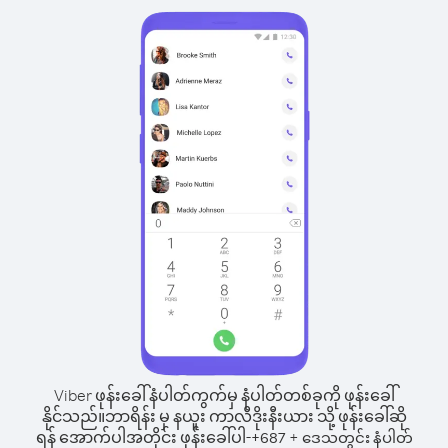
Viber ဖုန်းခေါ်နံပါတ်ကွက်မှ နံပါတ်တစ်ခုကို ဖုန်းခေါ်
နိုင်သည်။
ဘာရိန်း မှ နယူး ကာလီဒိုးနီးယား သို့ ဖုန်းခေါ်ဆို
ရန် အောက်ပါအတိုင်း ဖုန်းခေါ်ပါ-
+
+
687
ဒေသတွင်း နံပါတ်