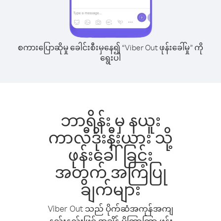
စကားပြောဆိုမှု ခေါင်းစီးမှနေ၍ “Viber Out ဖုန်းခေါ်မှု” ကို
ရွေးပါ
ဘာရိန်း မှ နယူး
ကာလီဒိုးနီးယား သို့
ဖုန်းခေါ်ခြင်း
အတွက် အကြံပြု
ချက်များ
Viber Out သည် ပိုက်ဆံအကုန်အကျ
နည်းနည်းဖြင့် အချိန် ပိုကြာကြာ ဖုန်း