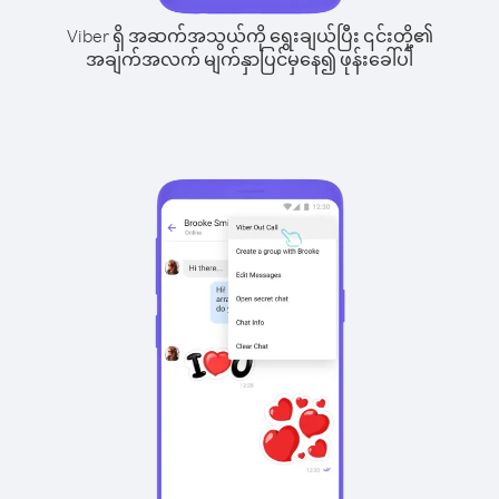
Viber ရှိ အဆက်အသွယ်ကို ရွေးချယ်ပြီး ၎င်းတို့၏
အချက်အလက် မျက်နှာပြင်မှနေ၍ ဖုန်းခေါ်ပါ