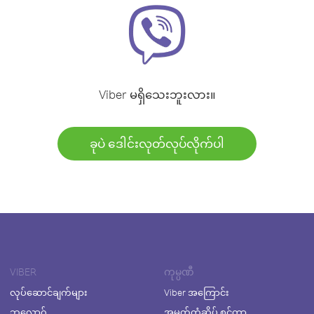
Viber မရှိသေးဘူးလား။
ခုပဲ ဒေါင်းလုတ်လုပ်လိုက်ပါ
VIBER
ကုမ္ပဏီ
လုပ်ဆောင်ချက်များ
Viber အကြောင်း
ဘလော့ဂ်
အမှတ်တံဆိပ် စင်တာ