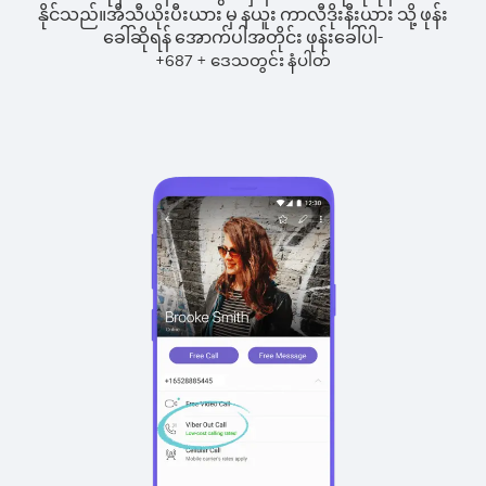
နိုင်သည်။
အီသီယိုးပီးယား မှ နယူး ကာလီဒိုးနီးယား သို့ ဖုန်း
ခေါ်ဆိုရန် အောက်ပါအတိုင်း ဖုန်းခေါ်ပါ-
+
+
687
ဒေသတွင်း နံပါတ်