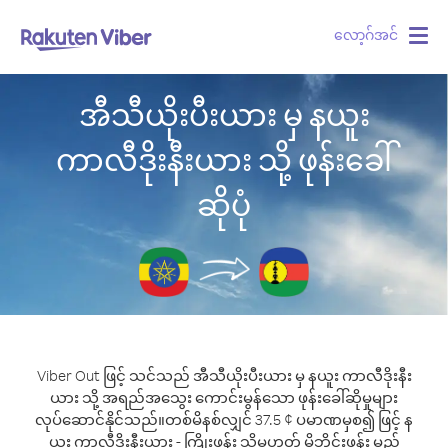
လော့ဂ်အင်
Togg
navig
အီသီယိုးပီးယား မှ နယူး
ကာလီဒိုးနီးယား သို့ ဖုန်းခေါ်
ဆိုပုံ
Viber Out ဖြင့် သင်သည် အီသီယိုးပီးယား မှ နယူး ကာလီဒိုးနီး
ယား သို့ အရည်အသွေး ကောင်းမွန်သော ဖုန်းခေါ်ဆိုမှုများ
လုပ်ဆောင်နိုင်သည်။
တစ်မိနစ်လျှင် 37.5 ¢ ပမာဏမှစ၍ ဖြင့် န
ယူး ကာလီဒိုးနီးယား - ကြိုးဖုန်း သို့မဟုတ် မိုဘိုင်းဖုန်း မည်