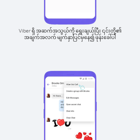
Viber ရှိ အဆက်အသွယ်ကို ရွေးချယ်ပြီး ၎င်းတို့၏
အချက်အလက် မျက်နှာပြင်မှနေ၍ ဖုန်းခေါ်ပါ