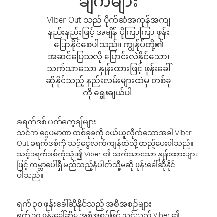
ချက်များ
Viber Out သည် ပိုက်ဆံအကုန်အကျ
နည်းနည်းဖြင့် အချိန် ပိုကြာကြာ ဖုန်း
ပြောနိုင်စေပါသည်။ ကျွန်ုပ်တို့၏
အဆင်ပြေသလို ပြောင်းလဲနိုင်သော၊
သက်သာသော နှုန်းထားဖြင့် ဖုန်းခေါ်
ဆိုနိုင်သည့် နည်းလမ်းများထဲမှ တစ်ခု
ကို ရွေးချယ်ပါ-
ခရက်ဒစ် ပက်ကေ့ချ်များ
သင်က ငွေပမာဏ တစ်ခုခုကို ဝယ်ယူလိုက်သောအခါ Viber
Out ခရက်ဒစ်ကို သင့်ငွေလက်ကျန်ထဲသို့ ထည့်ပေးပါသည်။
သင့်ခရက်ဒစ်ကိုသုံး၍ Viber ၏ သက်သာသော နှုန်းထားများ
ဖြင့် ကမ္ဘာပေါ်ရှိ မည်သည့်နံပါတ်သို့မဆို ဖုန်းခေါ်ဆိုနိုင်
ပါသည်။
ရက် ၃၀ ဖုန်းခေါ်ဆိုနိုင်သည့် အစီအစဉ်များ
ရက် ၃၀ ဖုန်းခေါ်ဆိုမှု အစီအစဉ်ဖြင့် သင်သည် Viber ၏