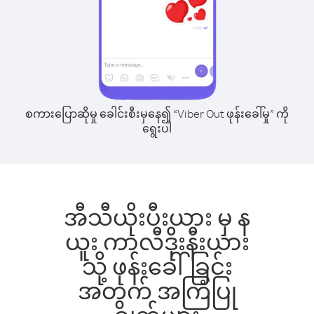
စကားပြောဆိုမှု ခေါင်းစီးမှနေ၍ “Viber Out ဖုန်းခေါ်မှု” ကို
ရွေးပါ
အီသီယိုးပီးယား မှ န
ယူး ကာလီဒိုးနီးယား
သို့ ဖုန်းခေါ်ခြင်း
အတွက် အကြံပြု