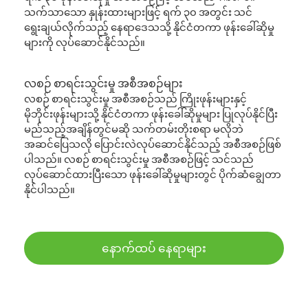
သက်သာသော နှုန်းထားများဖြင့် ရက် ၃၀ အတွင်း သင်
ရွေးချယ်လိုက်သည့် နေရာဒေသသို့ နိုင်ငံတကာ ဖုန်းခေါ်ဆိုမှု
များကို လုပ်ဆောင်နိုင်သည်။
လစဉ် စာရင်းသွင်းမှု အစီအစဉ်များ
လစဉ် စာရင်းသွင်းမှု အစီအစဉ်သည် ကြိုးဖုန်းများနှင့်
မိုဘိုင်းဖုန်းများသို့ နိုင်ငံတကာ ဖုန်းခေါ်ဆိုမှုများ ပြုလုပ်နိုင်ပြီး
မည်သည့်အချိန်တွင်မဆို သက်တမ်းတိုးစရာ မလိုဘဲ
အဆင်ပြေသလို ပြောင်းလဲလုပ်ဆောင်နိုင်သည့် အစီအစဉ်ဖြစ်
ပါသည်။ လစဉ် စာရင်းသွင်းမှု အစီအစဉ်ဖြင့် သင်သည်
လုပ်ဆောင်ထားပြီးသော ဖုန်းခေါ်ဆိုမှုများတွင် ပိုက်ဆံချွေတာ
နိုင်ပါသည်။
နောက်ထပ် နေရာများ