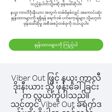
သည့်နံပါတ်သို့မဆို ဖုန်းခေါ်ဆိုပါ။
နယူး ကာလီဒိုးနီးယား အတွက် တစ်မိနစ်လျှင် အကောင်းဆုံး
နှုန်းထားများကို ရရှိရန် ခရက်ဒစ် ပက်ကေ့ချ်များ သို့မဟုတ်
ဖုန်းခေါ်ဆိုမှု အစီအစဉ်တစ်ခုကို ဝယ်ယူပါ။
နှုန်းထားများကို ကြည့်ပါ
Viber Out ဖြင့် နယူး ကာလီ
ဒိုးနီးယား သို့ ဖုန်းခေါ်ခြင်း
က လွယ်ကူပါသည်။
သင့်တွင် Viber Out ခရက်ဒ