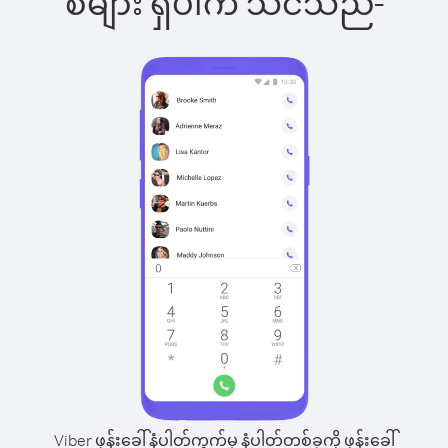
စ်များ ရှိပါက သင်သည်-
Viber ဖုန်းခေါ်နံပါတ်ကွက်မှ နံပါတ်တစ်ခုကို ဖုန်းခေါ်