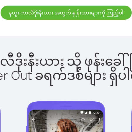
နယူး ကာလီဒိုးနီးယား အတွက် နှုန်းထားများကို ကြည့်ပါ
ာလီဒိုးနီးယား သို့ ဖုန်း
ber Out ခရက်ဒစ်များ ရှ