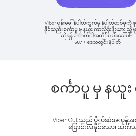
Viber ဖုန်းခေါ်နံပါတ်ကွက်မှ နံပါတ်တစ်ခုကို ဖု
နိုင်သည်။
စင်္ကာပူ မှ နယူး ကာလီဒိုးနီးယား သို့ ဖု
ဆိုရန် အောက်ပါအတိုင်း ဖုန်းခေါ်ပါ-
+
+
687
ဒေသတွင်း နံပါတ်
စင်္ကာပူ မှ နယူ
Viber Out သည် ပိုက်ဆံအကုန်အကျ 
ပြောင်းလဲနိုင်သော၊ သက်သာသ