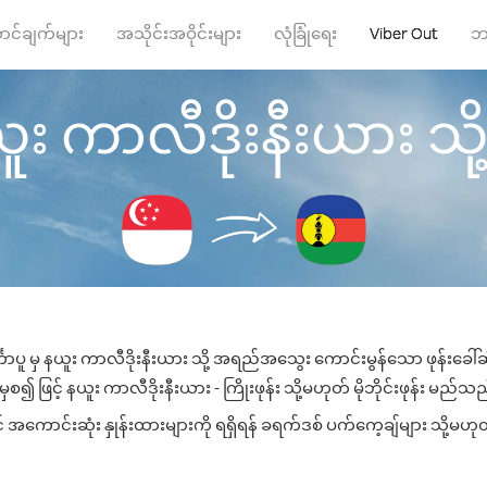
ာင်ချက်များ
အသိုင်းအဝိုင်းများ
လုံခြုံရေး
Viber Out
ဘ
ယူး ကာလီဒိုးနီးယား သို့ ဖ
္ကာပူ မှ နယူး ကာလီဒိုးနီးယား သို့ အရည်အသွေး ကောင်းမွန်သော ဖုန်းခေါ်ဆိ
 ဖြင့် နယူး ကာလီဒိုးနီးယား - ကြိုးဖုန်း သို့မဟုတ် မိုဘိုင်းဖုန်း မည်သည့်
အကောင်းဆုံး နှုန်းထားများကို ရရှိရန် ခရက်ဒစ် ပက်ကေ့ချ်များ သို့မဟုတ်