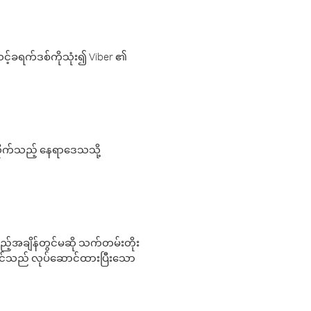
့်ခရက်ဒစ်ကိုသုံး၍ Viber ၏
လိုက်သည့် နေရာဒေသသို့
 မည်သည့်အချိန်တွင်မဆို သက်တမ်းတိုး
 သင်သည် လုပ်ဆောင်ထားပြီးသော