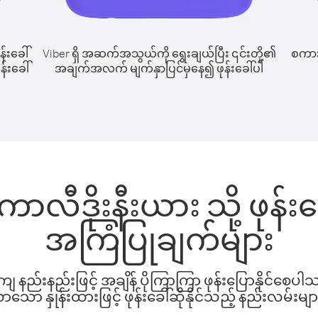
န်းခေါ်
Viber ရှိ အဆက်အသွယ်ကို ရွေးချယ်ပြီး ၎င်းတို့၏
စကားပ
န်းခေါ်
အချက်အလက် မျက်နှာပြင်မှနေ၍ ဖုန်းခေါ်ပါ
း ကာလီဒိုးနီးယား သို့ ဖုန
အကြံပြုချက်များ
နည်းနည်းဖြင့် အချိန် ပိုကြာကြာ ဖုန်းပြောနိုင်စေပ
ော နှုန်းထားဖြင့် ဖုန်းခေါ်ဆိုနိုင်သည့် နည်းလမ်းမျာ