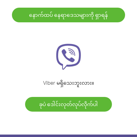
နောက်ထပ် နေရာဒေသများကို ရှာရန်
Viber မရှိသေးဘူးလား။
ခုပဲ ဒေါင်းလုတ်လုပ်လိုက်ပါ