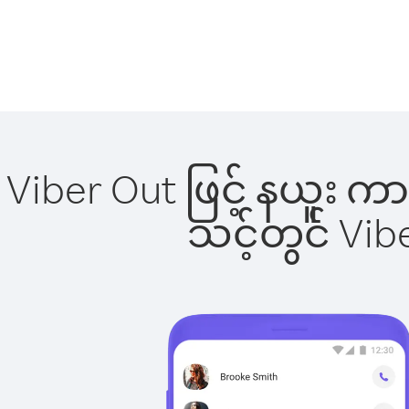
Viber Out ဖြင့် နယူး က
သင့်တွင် Vi