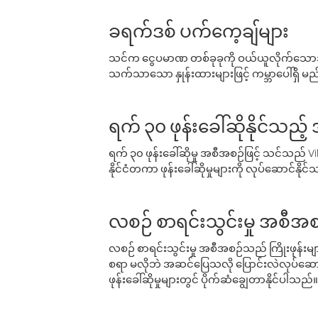
ခရက်ဒစ် ပက်ကေ့ချ်များ
သင်က ငွေပမာဏ တစ်ခုခုကို ဝယ်ယူလိုက်သောအခ
သက်သာသော နှုန်းထားများဖြင့် ကမ္ဘာပေါ်ရှိ မည်သ
ရက် ၃၀ ဖုန်းခေါ်ဆိုနိုင်သည့
ရက် ၃၀ ဖုန်းခေါ်ဆိုမှု အစီအစဉ်ဖြင့် သင်သည
နိုင်ငံတကာ ဖုန်းခေါ်ဆိုမှုများကို လုပ်ဆောင်နိုင
လစဉ် စာရင်းသွင်းမှု အစီအစ
လစဉ် စာရင်းသွင်းမှု အစီအစဉ်သည် ကြိုးဖုန်းများနှင
စရာ မလိုဘဲ အဆင်ပြေသလို ပြောင်းလဲလုပ်ဆောင
ဖုန်းခေါ်ဆိုမှုများတွင် ပိုက်ဆံချွေတာနိုင်ပါသည်။