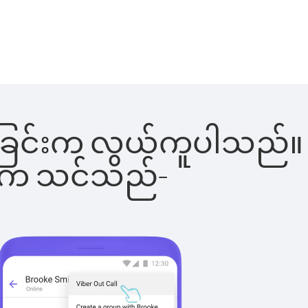
ခေါ်ခြင်းက လွယ်ကူပါသည်။
ိပါက သင်သည်-