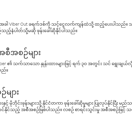
ါ Viber Out ခရက်ဒစ်ကို သင့်ငွေလက်ကျန်ထဲသို့ ထည့်ပေးပါသည်။ သင
ည့်နံပါတ်သို့မဆို ဖုန်းခေါ်ဆိုနိုင်ပါသည်။
် အစီအစဉ်များ
် Viber ၏ သက်သာသော နှုန်းထားများဖြင့် ရက် ၃၀ အတွင်း သင် ရွေးချယ်
်သည်။
ဉ်များ
့် မိုဘိုင်းဖုန်းများသို့ နိုင်ငံတကာ ဖုန်းခေါ်ဆိုမှုများ ပြုလုပ်နိုင်ပြီး
်နိုင်သည့် အစီအစဉ်ဖြစ်ပါသည်။ လစဉ် စာရင်းသွင်းမှု အစီအစဉ်ဖြင့်