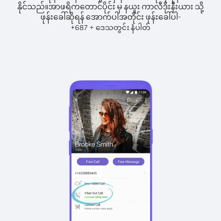
နိုင်သည်။
အာဖရိကတောင်ပိုင်း မှ နယူး ကာလီဒိုးနီးယား သို့
ဖုန်းခေါ်ဆိုရန် အောက်ပါအတိုင်း ဖုန်းခေါ်ပါ-
+
+
687
ဒေသတွင်း နံပါတ်