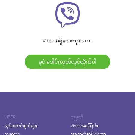
Viber မရှိသေးဘူးလား။
ခုပဲ ဒေါင်းလုတ်လုပ်လိုက်ပါ
VIBER
ကုမ္ပဏီ
လုပ်ဆောင်ချက်များ
Viber အကြောင်း
ဘလော့ဂ်
အမှတ်တံဆိပ် စင်တာ