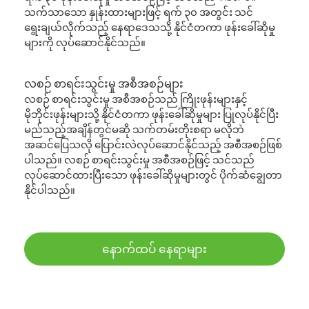
သက်သာသော နှုန်းထားများဖြင့် ရက် ၃၀ အတွင်း သင်
ရွေးချယ်လိုက်သည့် နေရာဒေသသို့ နိုင်ငံတကာ ဖုန်းခေါ်ဆိုမှု
များကို လုပ်ဆောင်နိုင်သည်။
လစဉ် စာရင်းသွင်းမှု အစီအစဉ်များ
လစဉ် စာရင်းသွင်းမှု အစီအစဉ်သည် ကြိုးဖုန်းများနှင့်
မိုဘိုင်းဖုန်းများသို့ နိုင်ငံတကာ ဖုန်းခေါ်ဆိုမှုများ ပြုလုပ်နိုင်ပြီး
မည်သည့်အချိန်တွင်မဆို သက်တမ်းတိုးစရာ မလိုဘဲ
အဆင်ပြေသလို ပြောင်းလဲလုပ်ဆောင်နိုင်သည့် အစီအစဉ်ဖြစ်
ပါသည်။ လစဉ် စာရင်းသွင်းမှု အစီအစဉ်ဖြင့် သင်သည်
လုပ်ဆောင်ထားပြီးသော ဖုန်းခေါ်ဆိုမှုများတွင် ပိုက်ဆံချွေတာ
နိုင်ပါသည်။
နောက်ထပ် နေရာများ