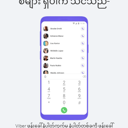
စ်များ ရှိပါက သင်သည်-
Viber ဖုန်းခေါ်နံပါတ်ကွက်မှ နံပါတ်တစ်ခုကို ဖုန်းခေါ်