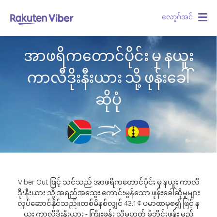
လော့ဂ်အင်
Togg
navig
အာဖရိကတောင်ပိုင်း မှ နယူး
ကာလီဒိုးနီးယား သို့ ဖုန်းခေါ်
ဆိုပုံ
Viber Out ဖြင့် သင်သည် အာဖရိကတောင်ပိုင်း မှ နယူး ကာလီ
ဒိုးနီးယား သို့ အရည်အသွေး ကောင်းမွန်သော ဖုန်းခေါ်ဆိုမှုများ
လုပ်ဆောင်နိုင်သည်။
တစ်မိနစ်လျှင် 43.1 ¢ ပမာဏမှစ၍ ဖြင့် န
ယူး ကာလီဒိုးနီးယား - ကြိုးဖုန်း သို့မဟုတ် မိုဘိုင်းဖုန်း မည်