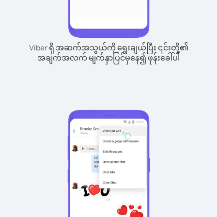
Viber ရှိ အဆက်အသွယ်ကို ရွေးချယ်ပြီး ၎င်းတို့၏
အချက်အလက် မျက်နှာပြင်မှနေ၍ ဖုန်းခေါ်ပါ