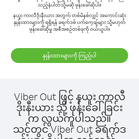
သည့်နံပါတ်သို့မဆို ဖုန်းခေါ်ဆိုပါ။
နယူး ကာလီဒိုးနီးယား အတွက် တစ်မိနစ်လျှင် အကောင်းဆုံး
နှုန်းထားများကို ရရှိရန် ခရက်ဒစ် ပက်ကေ့ချ်များ သို့မဟုတ်
ဖုန်းခေါ်ဆိုမှု အစီအစဉ်တစ်ခုကို ဝယ်ယူပါ။
နှုန်းထားများကို ကြည့်ပါ
Viber Out ဖြင့် နယူး ကာလီ
ဒိုးနီးယား သို့ ဖုန်းခေါ်ခြင်း
က လွယ်ကူပါသည်။
သင့်တွင် Viber Out ခရက်ဒ