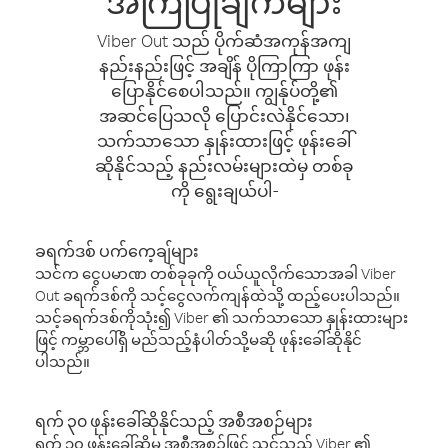
အကြံပြုချက်များ
Viber Out သည် ပိုက်ဆံအကုန်အကျ
နည်းနည်းဖြင့် အချိန် ပိုကြာကြာ ဖုန်း
ပြောနိုင်စေပါသည်။ ကျွန်ုပ်တို့၏
အဆင်ပြေသလို ပြောင်းလဲနိုင်သော၊
သက်သာသော နှုန်းထားဖြင့် ဖုန်းခေါ်
ဆိုနိုင်သည့် နည်းလမ်းများထဲမှ တစ်ခု
ကို ရွေးချယ်ပါ-
ခရက်ဒစ် ပက်ကေ့ချ်များ
သင်က ငွေပမာဏ တစ်ခုခုကို ဝယ်ယူလိုက်သောအခါ Viber
Out ခရက်ဒစ်ကို သင့်ငွေလက်ကျန်ထဲသို့ ထည့်ပေးပါသည်။
သင့်ခရက်ဒစ်ကိုသုံး၍ Viber ၏ သက်သာသော နှုန်းထားများ
ဖြင့် ကမ္ဘာပေါ်ရှိ မည်သည့်နံပါတ်သို့မဆို ဖုန်းခေါ်ဆိုနိုင်
ပါသည်။
ရက် ၃၀ ဖုန်းခေါ်ဆိုနိုင်သည့် အစီအစဉ်များ
ရက် ၃၀ ဖုန်းခေါ်ဆိုမှု အစီအစဉ်ဖြင့် သင်သည် Viber ၏