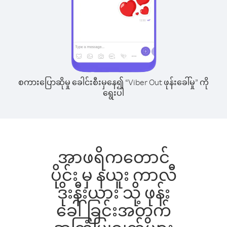
စကားပြောဆိုမှု ခေါင်းစီးမှနေ၍ “Viber Out ဖုန်းခေါ်မှု” ကို
ရွေးပါ
အာဖရိကတောင်
ပိုင်း မှ နယူး ကာလီ
ဒိုးနီးယား သို့ ဖုန်း
ခေါ်ခြင်းအတွက်