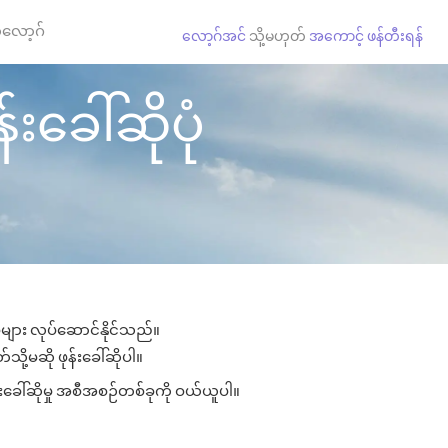
လော့ဂ်
လော့ဂ်အင်
သို့မဟုတ်
အကောင့် ဖန်တီးရန်
းခေါ်ဆိုပုံ
ုများ လုပ်ဆောင်နိုင်သည်။
သို့မဆို ဖုန်းခေါ်ဆိုပါ။
းခေါ်ဆိုမှု အစီအစဉ်တစ်ခုကို ဝယ်ယူပါ။