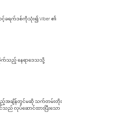
့်ခရက်ဒစ်ကိုသုံး၍ Viber ၏
လိုက်သည့် နေရာဒေသသို့
 မည်သည့်အချိန်တွင်မဆို သက်တမ်းတိုး
 သင်သည် လုပ်ဆောင်ထားပြီးသော