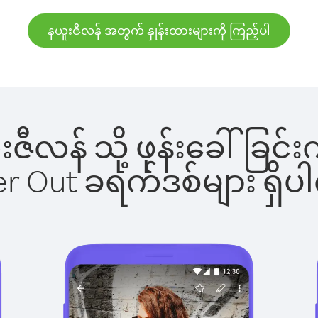
နယူးဇီလန် အတွက် နှုန်းထားများကို ကြည့်ပါ
ယူးဇီလန် သို့ ဖုန်းခေါ်ခ
ber Out ခရက်ဒစ်များ ရှ