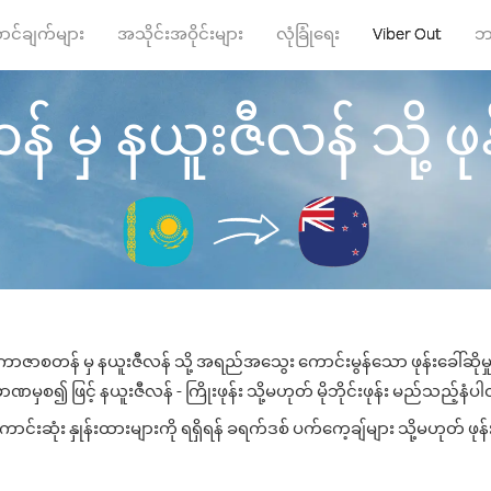
ာင်ချက်များ
အသိုင်းအဝိုင်းများ
လုံခြုံရေး
Viber Out
ဘ
ှ နယူးဇီလန် သို့ ဖုန်
ကာဇာစတန် မှ နယူးဇီလန် သို့ အရည်အသွေး ကောင်းမွန်သော ဖုန်းခေါ်ဆိုမှ
ဏမှစ၍ ဖြင့် နယူးဇီလန် - ကြိုးဖုန်း သို့မဟုတ် မိုဘိုင်းဖုန်း မည်သည့်နံပါတ်
်းဆုံး နှုန်းထားများကို ရရှိရန် ခရက်ဒစ် ပက်ကေ့ချ်များ သို့မဟုတ် ဖုန်