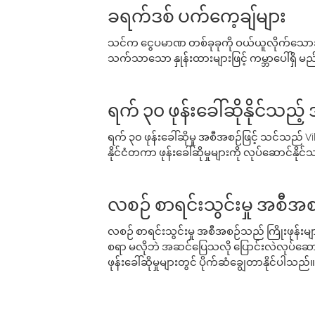
ခရက်ဒစ် ပက်ကေ့ချ်များ
သင်က ငွေပမာဏ တစ်ခုခုကို ဝယ်ယူလိုက်သောအခ
သက်သာသော နှုန်းထားများဖြင့် ကမ္ဘာပေါ်ရှိ မည်သ
ရက် ၃၀ ဖုန်းခေါ်ဆိုနိုင်သည့
ရက် ၃၀ ဖုန်းခေါ်ဆိုမှု အစီအစဉ်ဖြင့် သင်သည
နိုင်ငံတကာ ဖုန်းခေါ်ဆိုမှုများကို လုပ်ဆောင်နိုင
လစဉ် စာရင်းသွင်းမှု အစီအစ
လစဉ် စာရင်းသွင်းမှု အစီအစဉ်သည် ကြိုးဖုန်းများနှင
စရာ မလိုဘဲ အဆင်ပြေသလို ပြောင်းလဲလုပ်ဆောင
ဖုန်းခေါ်ဆိုမှုများတွင် ပိုက်ဆံချွေတာနိုင်ပါသည်။