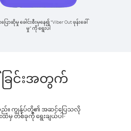
ြောဆိုမှု ခေါင်းစီးမှနေ၍ “Viber Out ဖုန်းခေါ်
မှု” ကို ရွေးပါ
ါ်ခြင်းအတွက်
ါသည်။ ကျွန်ုပ်တို့၏ အဆင်ပြေသလို
းထဲမှ တစ်ခုကို ရွေးချယ်ပါ-