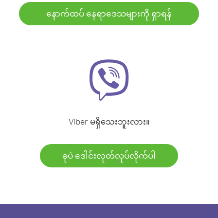
နောက်ထပ် နေရာဒေသများကို ရှာရန်
Viber မရှိသေးဘူးလား။
ခုပဲ ဒေါင်းလုတ်လုပ်လိုက်ပါ