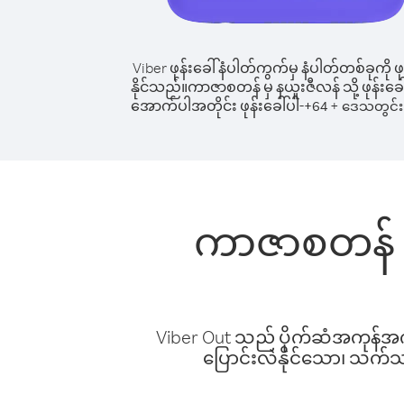
Viber ဖုန်းခေါ်နံပါတ်ကွက်မှ နံပါတ်တစ်ခုကို ဖု
နိုင်သည်။
ကာဇာစတန် မှ နယူးဇီလန် သို့ ဖုန်းခေါ
အောက်ပါအတိုင်း ဖုန်းခေါ်ပါ-
+
+
64
ဒေသတွင်း 
ကာဇာစတန် မှ
Viber Out သည် ပိုက်ဆံအကုန်အကျ 
ပြောင်းလဲနိုင်သော၊ သက်သာသ