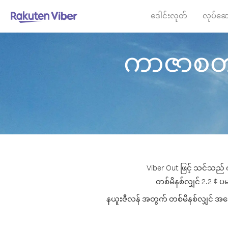
ဒေါင်းလုတ်
လုပ်ဆေ
ကာဇာစတန် မ
Viber Out ဖြင့် သင်သည် 
တစ်မိနစ်လျှင် 2.2 ¢ ပမာ
နယူးဇီလန် အတွက် တစ်မိနစ်လျှင် အကောင