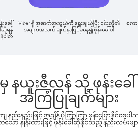
န်းခေါ်
Viber ရှိ အဆက်အသွယ်ကို ရွေးချယ်ပြီး ၎င်းတို့၏
စကားပ
်ဆိုရန်
အချက်အလက် မျက်နှာပြင်မှနေ၍ ဖုန်းခေါ်ပါ
နံပါတ်
 နယူးဇီလန် သို့ ဖုန်းခေ
အကြံပြုချက်များ
နည်းနည်းဖြင့် အချိန် ပိုကြာကြာ ဖုန်းပြောနိုင်စေပ
ော နှုန်းထားဖြင့် ဖုန်းခေါ်ဆိုနိုင်သည့် နည်းလမ်းမျာ