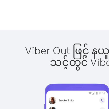
Viber Out ဖြင့် န
သင့်တွင် Vi