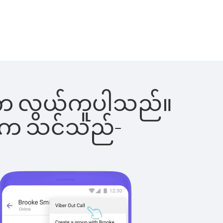
ြင်းက လွယ်ကူပါသည်။
ိပါက သင်သည်-