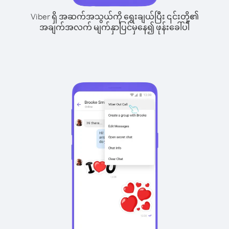
Viber ရှိ အဆက်အသွယ်ကို ရွေးချယ်ပြီး ၎င်းတို့၏
အချက်အလက် မျက်နှာပြင်မှနေ၍ ဖုန်းခေါ်ပါ