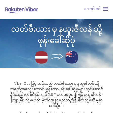
လော့ဂ်အင်
Togg
navig
လတ်ဗီးယား မှ နယူးဇီလန် သို့
ဖုန်းခေါ်ဆိုပုံ
Viber Out ဖြင့် သင်သည် လတ်ဗီးယား မှ နယူးဇီလန် သို့
အရည်အသွေး ကောင်းမွန်သော ဖုန်းခေါ်ဆိုမှုများ လုပ်ဆောင်
နိုင်သည်။
တစ်မိနစ်လျှင် 2.3 ¢ ပမာဏမှစ၍ ဖြင့် နယူးဇီလန် -
ကြိုးဖုန်း သို့မဟုတ် မိုဘိုင်းဖုန်း မည်သည့်နံပါတ်သို့မဆို ဖုန်း
ခေါ်ဆိုပါ။