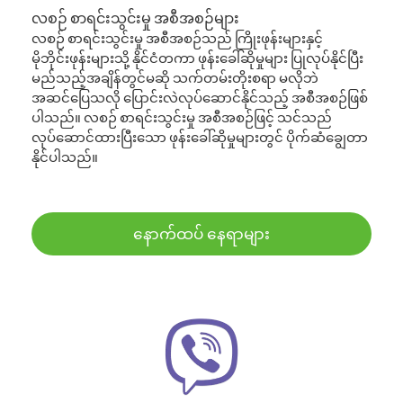
လစဉ် စာရင်းသွင်းမှု အစီအစဉ်များ
လစဉ် စာရင်းသွင်းမှု အစီအစဉ်သည် ကြိုးဖုန်းများနှင့်
မိုဘိုင်းဖုန်းများသို့ နိုင်ငံတကာ ဖုန်းခေါ်ဆိုမှုများ ပြုလုပ်နိုင်ပြီး
မည်သည့်အချိန်တွင်မဆို သက်တမ်းတိုးစရာ မလိုဘဲ
အဆင်ပြေသလို ပြောင်းလဲလုပ်ဆောင်နိုင်သည့် အစီအစဉ်ဖြစ်
ပါသည်။ လစဉ် စာရင်းသွင်းမှု အစီအစဉ်ဖြင့် သင်သည်
လုပ်ဆောင်ထားပြီးသော ဖုန်းခေါ်ဆိုမှုများတွင် ပိုက်ဆံချွေတာ
နိုင်ပါသည်။
နောက်ထပ် နေရာများ