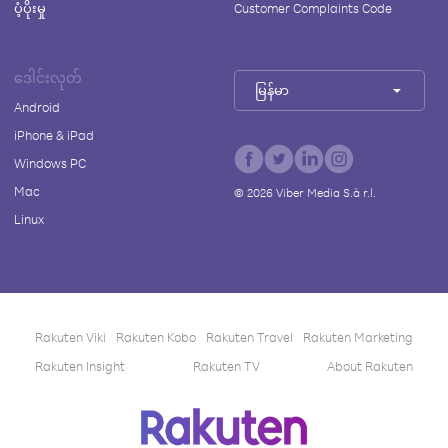
ပံ့ပိုးမှု
Customer Complaints Code
ဒေါင်းလုတ်
မြန်မာ
Android
iPhone & iPad
Windows PC
Mac
©
2026
Viber Media S.à r.l.
Linux
Rakuten Viki
Rakuten Kobo
Rakuten Travel
Rakuten Marketing
Rakuten Insight
Rakuten TV
About Rakuten