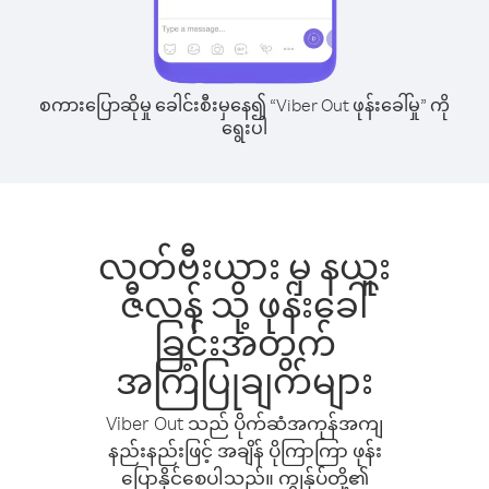
စကားပြောဆိုမှု ခေါင်းစီးမှနေ၍ “Viber Out ဖုန်းခေါ်မှု” ကို
ရွေးပါ
လတ်ဗီးယား မှ နယူး
ဇီလန် သို့ ဖုန်းခေါ်
ခြင်းအတွက်
အကြံပြုချက်များ
Viber Out သည် ပိုက်ဆံအကုန်အကျ
နည်းနည်းဖြင့် အချိန် ပိုကြာကြာ ဖုန်း
ပြောနိုင်စေပါသည်။ ကျွန်ုပ်တို့၏