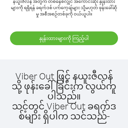
နယူးဇီလန် အတွက် တစ်မိနစ်လျှင် အကောင်းဆုံး နှုန်းထား
များကို ရရှိရန် ခရက်ဒစ် ပက်ကေ့ချ်များ သို့မဟုတ် ဖုန်းခေါ်ဆို
မှု အစီအစဉ်တစ်ခုကို ဝယ်ယူပါ။
နှုန်းထားများကို ကြည့်ပါ
Viber Out ဖြင့် နယူးဇီလန်
သို့ ဖုန်းခေါ်ခြင်းက လွယ်ကူ
ပါသည်။
သင့်တွင် Viber Out ခရက်ဒ
စ်များ ရှိပါက သင်သည်-