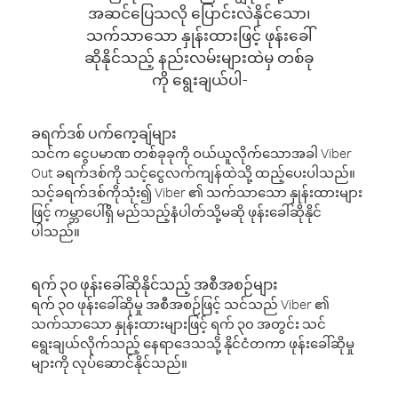
အဆင်ပြေသလို ပြောင်းလဲနိုင်သော၊
သက်သာသော နှုန်းထားဖြင့် ဖုန်းခေါ်
ဆိုနိုင်သည့် နည်းလမ်းများထဲမှ တစ်ခု
ကို ရွေးချယ်ပါ-
ခရက်ဒစ် ပက်ကေ့ချ်များ
သင်က ငွေပမာဏ တစ်ခုခုကို ဝယ်ယူလိုက်သောအခါ Viber
Out ခရက်ဒစ်ကို သင့်ငွေလက်ကျန်ထဲသို့ ထည့်ပေးပါသည်။
သင့်ခရက်ဒစ်ကိုသုံး၍ Viber ၏ သက်သာသော နှုန်းထားများ
ဖြင့် ကမ္ဘာပေါ်ရှိ မည်သည့်နံပါတ်သို့မဆို ဖုန်းခေါ်ဆိုနိုင်
ပါသည်။
ရက် ၃၀ ဖုန်းခေါ်ဆိုနိုင်သည့် အစီအစဉ်များ
ရက် ၃၀ ဖုန်းခေါ်ဆိုမှု အစီအစဉ်ဖြင့် သင်သည် Viber ၏
သက်သာသော နှုန်းထားများဖြင့် ရက် ၃၀ အတွင်း သင်
ရွေးချယ်လိုက်သည့် နေရာဒေသသို့ နိုင်ငံတကာ ဖုန်းခေါ်ဆိုမှု
များကို လုပ်ဆောင်နိုင်သည်။