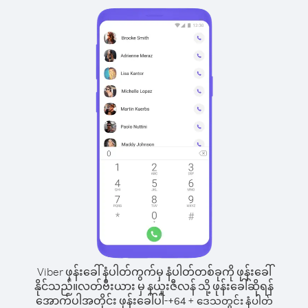
Viber ဖုန်းခေါ်နံပါတ်ကွက်မှ နံပါတ်တစ်ခုကို ဖုန်းခေါ်
နိုင်သည်။
လတ်ဗီးယား မှ နယူးဇီလန် သို့ ဖုန်းခေါ်ဆိုရန်
အောက်ပါအတိုင်း ဖုန်းခေါ်ပါ-
+
+
64
ဒေသတွင်း နံပါတ်