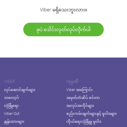
Viber မရှိသေးဘူးလား။
ခုပဲ ဒေါင်းလုတ်လုပ်လိုက်ပါ
VIBER
ကုမ္ပဏီ
လုပ်ဆောင်ချက်များ
Viber အကြောင်း
ဘလော့ဂ်
အမှတ်တံဆိပ် စင်တာ
လုံခြုံရေး
အလုပ်အကိုင်များ
Viber Out
စည်းကမ်းချက်များနှင့် မူဝါဒများ
နှုန်းထားများ
ကိုယ်ရေးလုံခြုံမှု မူဝါဒ