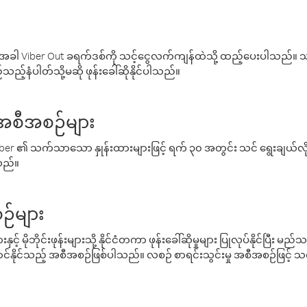
ါ Viber Out ခရက်ဒစ်ကို သင့်ငွေလက်ကျန်ထဲသို့ ထည့်ပေးပါသည်။ သင
ည့်နံပါတ်သို့မဆို ဖုန်းခေါ်ဆိုနိုင်ပါသည်။
် အစီအစဉ်များ
် Viber ၏ သက်သာသော နှုန်းထားများဖြင့် ရက် ၃၀ အတွင်း သင် ရွေးချယ်
်သည်။
ဉ်များ
့် မိုဘိုင်းဖုန်းများသို့ နိုင်ငံတကာ ဖုန်းခေါ်ဆိုမှုများ ပြုလုပ်နိုင်ပြီး
်နိုင်သည့် အစီအစဉ်ဖြစ်ပါသည်။ လစဉ် စာရင်းသွင်းမှု အစီအစဉ်ဖြင့်