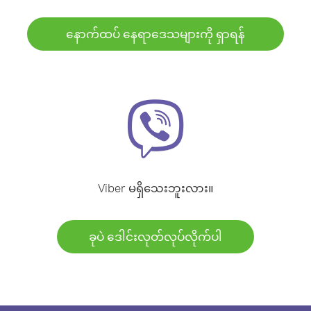
နောက်ထပ် နေရာဒေသများကို ရှာရန်
Viber မရှိသေးဘူးလား။
ခုပဲ ဒေါင်းလုတ်လုပ်လိုက်ပါ