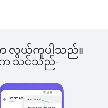
ြင်းက လွယ်ကူပါသည်။
ိပါက သင်သည်-