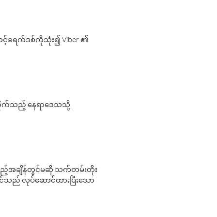
့်ခရက်ဒစ်ကိုသုံး၍ Viber ၏
လိုက်သည့် နေရာဒေသသို့
 မည်သည့်အချိန်တွင်မဆို သက်တမ်းတိုး
 သင်သည် လုပ်ဆောင်ထားပြီးသော