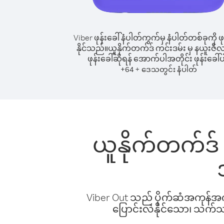
Viber ဖုန်းခေါ်နံပါတ်ကွက်မှ နံပါတ်တစ်ခုကို ဖု
နိုင်သည်။
ယူနိုက်တက်ဒ် ကင်းဒမ်း မှ နယူးဇီလန်
ဖုန်းခေါ်ဆိုရန် အောက်ပါအတိုင်း ဖုန်းခေါ်ပ
+
+
64
ဒေသတွင်း နံပါတ်
ယူနိုက်တက်ဒ် က
Viber Out သည် ပိုက်ဆံအကုန်အကျ 
ပြောင်းလဲနိုင်သော၊ သက်သာသ