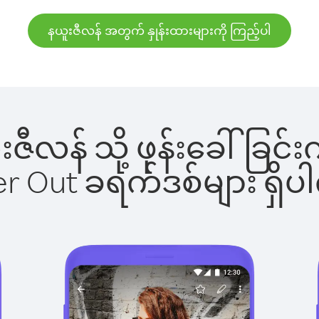
နယူးဇီလန် အတွက် နှုန်းထားများကို ကြည့်ပါ
ယူးဇီလန် သို့ ဖုန်းခေါ်ခ
ber Out ခရက်ဒစ်များ ရှ