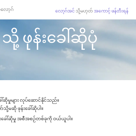
လော့ဂ်
လော့ဂ်အင်
သို့မဟုတ်
အကောင့် ဖန်တီးရန်
့ ဖုန်းခေါ်ဆိုပုံ
်ဆိုမှုများ လုပ်ဆောင်နိုင်သည်။
သို့မဆို ဖုန်းခေါ်ဆိုပါ။
းခေါ်ဆိုမှု အစီအစဉ်တစ်ခုကို ဝယ်ယူပါ။