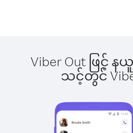
Viber Out ဖြင့် န
သင့်တွင် Vi