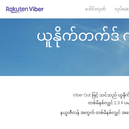
ဒေါင်းလုတ်
လုပ်ဆေ
ယူနိုက်တက်ဒ် ကင်
Viber Out ဖြင့် သင်သည် ယူနိုက
တစ်မိနစ်လျှင် 2.3 ¢ ပမာ
နယူးဇီလန် အတွက် တစ်မိနစ်လျှင် အကောင