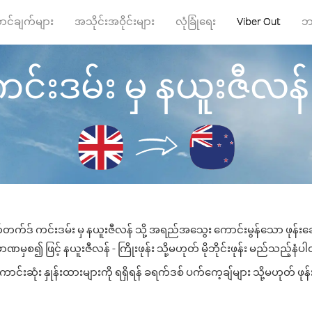
ာင်ချက်များ
အသိုင်းအဝိုင်းများ
လုံခြုံရေး
Viber Out
ဘ
းဒမ်း မှ နယူးဇီလန် သို
်တက်ဒ် ကင်းဒမ်း မှ နယူးဇီလန် သို့ အရည်အသွေး ကောင်းမွန်သော ဖုန်းခေါ
ဏမှစ၍ ဖြင့် နယူးဇီလန် - ကြိုးဖုန်း သို့မဟုတ် မိုဘိုင်းဖုန်း မည်သည့်နံပါတ်
်းဆုံး နှုန်းထားများကို ရရှိရန် ခရက်ဒစ် ပက်ကေ့ချ်များ သို့မဟုတ် ဖုန်