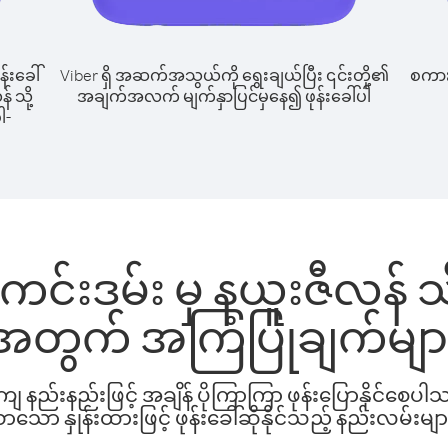
န်းခေါ်
Viber ရှိ အဆက်အသွယ်ကို ရွေးချယ်ပြီး ၎င်းတို့၏
စကားပ
 သို့
အချက်အလက် မျက်နှာပြင်မှနေ၍ ဖုန်းခေါ်ပါ
ါ-
င်းဒမ်း မှ နယူးဇီလန် သို့
အတွက် အကြံပြုချက်မျာ
နည်းနည်းဖြင့် အချိန် ပိုကြာကြာ ဖုန်းပြောနိုင်စေပ
ော နှုန်းထားဖြင့် ဖုန်းခေါ်ဆိုနိုင်သည့် နည်းလမ်းမျာ