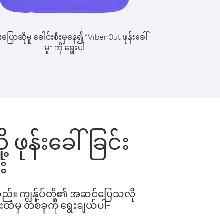
ြောဆိုမှု ခေါင်းစီးမှနေ၍ “Viber Out ဖုန်းခေါ်
မှု” ကို ရွေးပါ
 ဖုန်းခေါ်ခြင်း
း
ါသည်။ ကျွန်ုပ်တို့၏ အဆင်ပြေသလို
းထဲမှ တစ်ခုကို ရွေးချယ်ပါ-