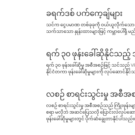
ခရက်ဒစ် ပက်ကေ့ချ်များ
သင်က ငွေပမာဏ တစ်ခုခုကို ဝယ်ယူလိုက်သောအခ
သက်သာသော နှုန်းထားများဖြင့် ကမ္ဘာပေါ်ရှိ မည်သ
ရက် ၃၀ ဖုန်းခေါ်ဆိုနိုင်သည့
ရက် ၃၀ ဖုန်းခေါ်ဆိုမှု အစီအစဉ်ဖြင့် သင်သည
နိုင်ငံတကာ ဖုန်းခေါ်ဆိုမှုများကို လုပ်ဆောင်နိုင
လစဉ် စာရင်းသွင်းမှု အစီအစ
လစဉ် စာရင်းသွင်းမှု အစီအစဉ်သည် ကြိုးဖုန်းများနှင
စရာ မလိုဘဲ အဆင်ပြေသလို ပြောင်းလဲလုပ်ဆောင
ဖုန်းခေါ်ဆိုမှုများတွင် ပိုက်ဆံချွေတာနိုင်ပါသည်။