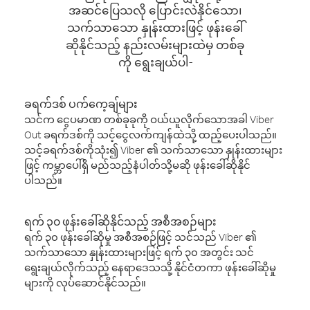
အဆင်ပြေသလို ပြောင်းလဲနိုင်သော၊
သက်သာသော နှုန်းထားဖြင့် ဖုန်းခေါ်
ဆိုနိုင်သည့် နည်းလမ်းများထဲမှ တစ်ခု
ကို ရွေးချယ်ပါ-
ခရက်ဒစ် ပက်ကေ့ချ်များ
သင်က ငွေပမာဏ တစ်ခုခုကို ဝယ်ယူလိုက်သောအခါ Viber
Out ခရက်ဒစ်ကို သင့်ငွေလက်ကျန်ထဲသို့ ထည့်ပေးပါသည်။
သင့်ခရက်ဒစ်ကိုသုံး၍ Viber ၏ သက်သာသော နှုန်းထားများ
ဖြင့် ကမ္ဘာပေါ်ရှိ မည်သည့်နံပါတ်သို့မဆို ဖုန်းခေါ်ဆိုနိုင်
ပါသည်။
ရက် ၃၀ ဖုန်းခေါ်ဆိုနိုင်သည့် အစီအစဉ်များ
ရက် ၃၀ ဖုန်းခေါ်ဆိုမှု အစီအစဉ်ဖြင့် သင်သည် Viber ၏
သက်သာသော နှုန်းထားများဖြင့် ရက် ၃၀ အတွင်း သင်
ရွေးချယ်လိုက်သည့် နေရာဒေသသို့ နိုင်ငံတကာ ဖုန်းခေါ်ဆိုမှု
များကို လုပ်ဆောင်နိုင်သည်။