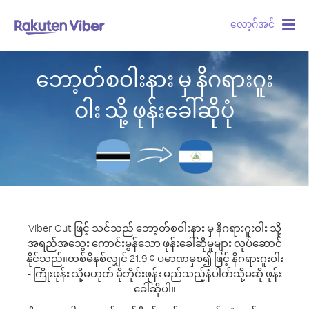
လော့ဂ်အင်
Togg
navig
ဘော့တ်စဝါးနား မှ နိဂရားဂူး
ဝါး သို့ ဖုန်းခေါ်ဆိုပုံ
Viber Out ဖြင့် သင်သည် ဘော့တ်စဝါးနား မှ နိဂရားဂူးဝါး သို့
အရည်အသွေး ကောင်းမွန်သော ဖုန်းခေါ်ဆိုမှုများ လုပ်ဆောင်
နိုင်သည်။
တစ်မိနစ်လျှင် 21.9 ¢ ပမာဏမှစ၍ ဖြင့် နိဂရားဂူးဝါး
- ကြိုးဖုန်း သို့မဟုတ် မိုဘိုင်းဖုန်း မည်သည့်နံပါတ်သို့မဆို ဖုန်း
ခေါ်ဆိုပါ။