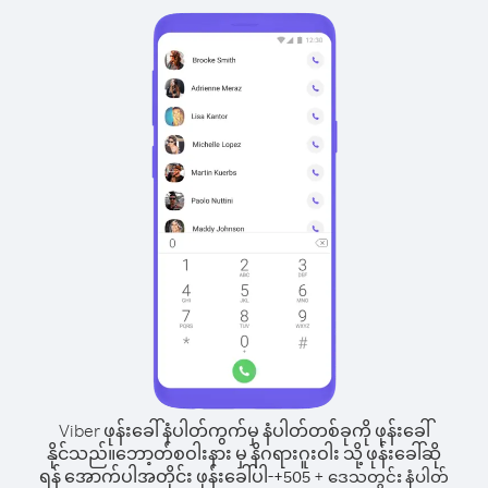
Viber ဖုန်းခေါ်နံပါတ်ကွက်မှ နံပါတ်တစ်ခုကို ဖုန်းခေါ်
နိုင်သည်။
ဘော့တ်စဝါးနား မှ နိဂရားဂူးဝါး သို့ ဖုန်းခေါ်ဆို
ရန် အောက်ပါအတိုင်း ဖုန်းခေါ်ပါ-
+
+
505
ဒေသတွင်း နံပါတ်