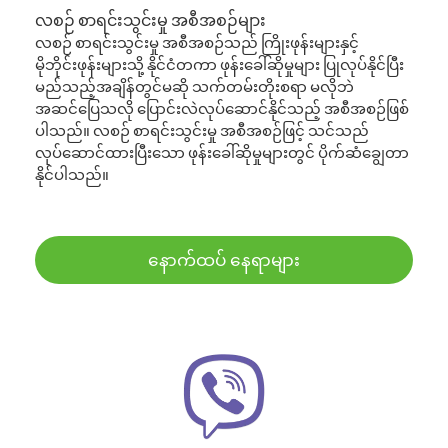
လစဉ် စာရင်းသွင်းမှု အစီအစဉ်များ
လစဉ် စာရင်းသွင်းမှု အစီအစဉ်သည် ကြိုးဖုန်းများနှင့်
မိုဘိုင်းဖုန်းများသို့ နိုင်ငံတကာ ဖုန်းခေါ်ဆိုမှုများ ပြုလုပ်နိုင်ပြီး
မည်သည့်အချိန်တွင်မဆို သက်တမ်းတိုးစရာ မလိုဘဲ
အဆင်ပြေသလို ပြောင်းလဲလုပ်ဆောင်နိုင်သည့် အစီအစဉ်ဖြစ်
ပါသည်။ လစဉ် စာရင်းသွင်းမှု အစီအစဉ်ဖြင့် သင်သည်
လုပ်ဆောင်ထားပြီးသော ဖုန်းခေါ်ဆိုမှုများတွင် ပိုက်ဆံချွေတာ
နိုင်ပါသည်။
နောက်ထပ် နေရာများ