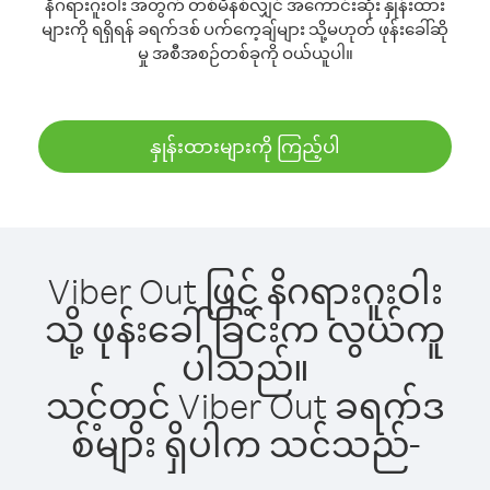
နိဂရားဂူးဝါး အတွက် တစ်မိနစ်လျှင် အကောင်းဆုံး နှုန်းထား
များကို ရရှိရန် ခရက်ဒစ် ပက်ကေ့ချ်များ သို့မဟုတ် ဖုန်းခေါ်ဆို
မှု အစီအစဉ်တစ်ခုကို ဝယ်ယူပါ။
နှုန်းထားများကို ကြည့်ပါ
Viber Out ဖြင့် နိဂရားဂူးဝါး
သို့ ဖုန်းခေါ်ခြင်းက လွယ်ကူ
ပါသည်။
သင့်တွင် Viber Out ခရက်ဒ
စ်များ ရှိပါက သင်သည်-