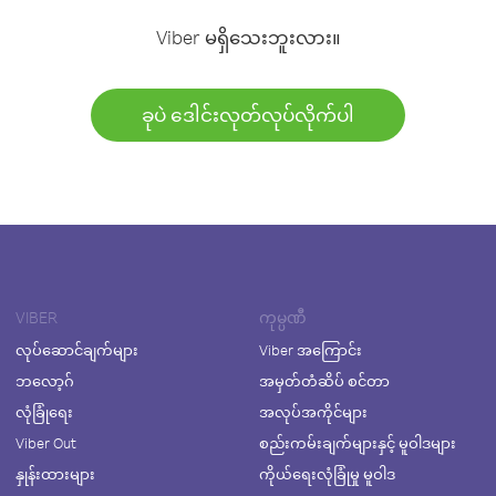
Viber မရှိသေးဘူးလား။
ခုပဲ ဒေါင်းလုတ်လုပ်လိုက်ပါ
VIBER
ကုမ္ပဏီ
လုပ်ဆောင်ချက်များ
Viber အကြောင်း
ဘလော့ဂ်
အမှတ်တံဆိပ် စင်တာ
လုံခြုံရေး
အလုပ်အကိုင်များ
Viber Out
စည်းကမ်းချက်များနှင့် မူဝါဒများ
နှုန်းထားများ
ကိုယ်ရေးလုံခြုံမှု မူဝါဒ