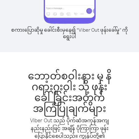
စကားပြောဆိုမှု ခေါင်းစီးမှနေ၍ “Viber Out ဖုန်းခေါ်မှု” ကို
ရွေးပါ
ဘော့တ်စဝါးနား မှ နိ
ဂရားဂူးဝါး သို့ ဖုန်း
ခေါ်ခြင်းအတွက်
အကြံပြုချက်များ
Viber Out သည် ပိုက်ဆံအကုန်အကျ
နည်းနည်းဖြင့် အချိန် ပိုကြာကြာ ဖုန်း
ပြောနိုင်စေပါသည်။ ကျွန်ုပ်တို့၏