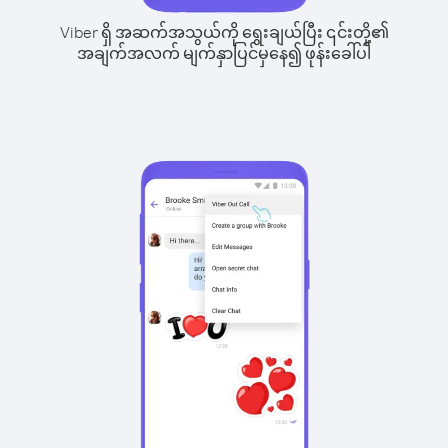
Viber ရှိ အဆက်အသွယ်ကို ရွေးချယ်ပြီး ၎င်းတို့၏
အချက်အလက် မျက်နှာပြင်မှနေ၍ ဖုန်းခေါ်ပါ