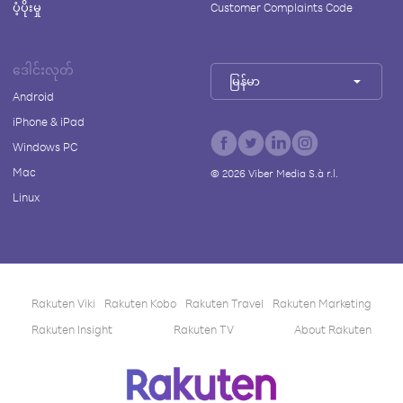
ပံ့ပိုးမှု
Customer Complaints Code
ဒေါင်းလုတ်
မြန်မာ
Android
iPhone & iPad
Windows PC
Mac
©
2026
Viber Media S.à r.l.
Linux
Rakuten Viki
Rakuten Kobo
Rakuten Travel
Rakuten Marketing
Rakuten Insight
Rakuten TV
About Rakuten