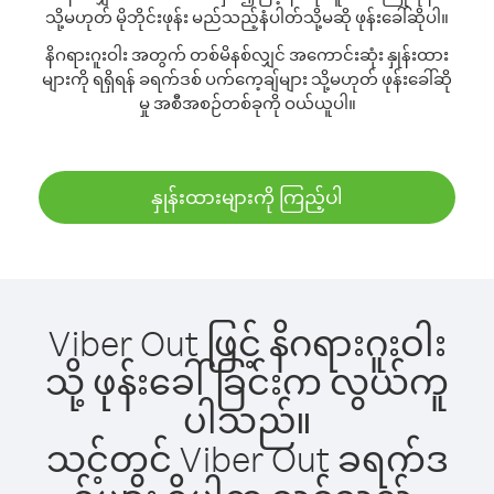
သို့မဟုတ် မိုဘိုင်းဖုန်း မည်သည့်နံပါတ်သို့မဆို ဖုန်းခေါ်ဆိုပါ။
နိဂရားဂူးဝါး အတွက် တစ်မိနစ်လျှင် အကောင်းဆုံး နှုန်းထား
များကို ရရှိရန် ခရက်ဒစ် ပက်ကေ့ချ်များ သို့မဟုတ် ဖုန်းခေါ်ဆို
မှု အစီအစဉ်တစ်ခုကို ဝယ်ယူပါ။
နှုန်းထားများကို ကြည့်ပါ
Viber Out ဖြင့် နိဂရားဂူးဝါး
သို့ ဖုန်းခေါ်ခြင်းက လွယ်ကူ
ပါသည်။
သင့်တွင် Viber Out ခရက်ဒ