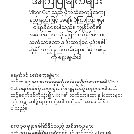
အကြံပြုချက်များ
Viber Out သည် ပိုက်ဆံအကုန်အကျ
နည်းနည်းဖြင့် အချိန် ပိုကြာကြာ ဖုန်း
ပြောနိုင်စေပါသည်။ ကျွန်ုပ်တို့၏
အဆင်ပြေသလို ပြောင်းလဲနိုင်သော၊
သက်သာသော နှုန်းထားဖြင့် ဖုန်းခေါ်
ဆိုနိုင်သည့် နည်းလမ်းများထဲမှ တစ်ခု
ကို ရွေးချယ်ပါ-
ခရက်ဒစ် ပက်ကေ့ချ်များ
သင်က ငွေပမာဏ တစ်ခုခုကို ဝယ်ယူလိုက်သောအခါ Viber
Out ခရက်ဒစ်ကို သင့်ငွေလက်ကျန်ထဲသို့ ထည့်ပေးပါသည်။
သင့်ခရက်ဒစ်ကိုသုံး၍ Viber ၏ သက်သာသော နှုန်းထားများ
ဖြင့် ကမ္ဘာပေါ်ရှိ မည်သည့်နံပါတ်သို့မဆို ဖုန်းခေါ်ဆိုနိုင်
ပါသည်။
ရက် ၃၀ ဖုန်းခေါ်ဆိုနိုင်သည့် အစီအစဉ်များ
ရက် ၃၀ ဖုန်းခေါ်ဆိုမှု အစီအစဉ်ဖြင့် သင်သည် Viber ၏