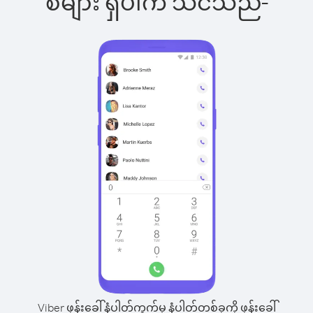
စ်များ ရှိပါက သင်သည်-
Viber ဖုန်းခေါ်နံပါတ်ကွက်မှ နံပါတ်တစ်ခုကို ဖုန်းခေါ်