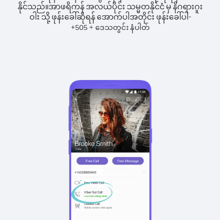
နိုင်သည်။
အာဖရိကန် အလယ်ပိုင်း သမ္မတနိုင်ငံ မှ နိဂရားဂူး
ဝါး သို့ ဖုန်းခေါ်ဆိုရန် အောက်ပါအတိုင်း ဖုန်းခေါ်ပါ-
+
+
505
ဒေသတွင်း နံပါတ်