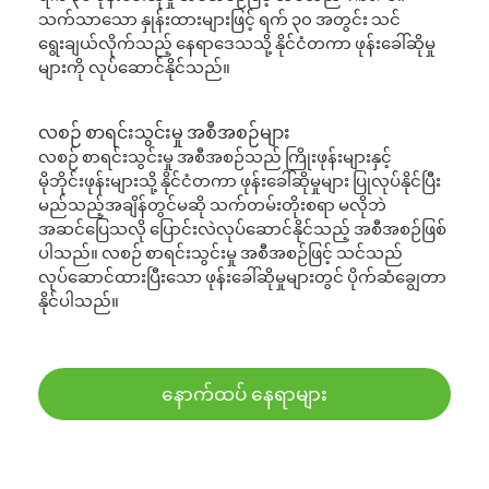
သက်သာသော နှုန်းထားများဖြင့် ရက် ၃၀ အတွင်း သင်
ရွေးချယ်လိုက်သည့် နေရာဒေသသို့ နိုင်ငံတကာ ဖုန်းခေါ်ဆိုမှု
များကို လုပ်ဆောင်နိုင်သည်။
လစဉ် စာရင်းသွင်းမှု အစီအစဉ်များ
လစဉ် စာရင်းသွင်းမှု အစီအစဉ်သည် ကြိုးဖုန်းများနှင့်
မိုဘိုင်းဖုန်းများသို့ နိုင်ငံတကာ ဖုန်းခေါ်ဆိုမှုများ ပြုလုပ်နိုင်ပြီး
မည်သည့်အချိန်တွင်မဆို သက်တမ်းတိုးစရာ မလိုဘဲ
အဆင်ပြေသလို ပြောင်းလဲလုပ်ဆောင်နိုင်သည့် အစီအစဉ်ဖြစ်
ပါသည်။ လစဉ် စာရင်းသွင်းမှု အစီအစဉ်ဖြင့် သင်သည်
လုပ်ဆောင်ထားပြီးသော ဖုန်းခေါ်ဆိုမှုများတွင် ပိုက်ဆံချွေတာ
နိုင်ပါသည်။
နောက်ထပ် နေရာများ