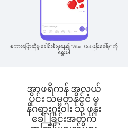
စကားပြောဆိုမှု ခေါင်းစီးမှနေ၍ “Viber Out ဖုန်းခေါ်မှု” ကို
ရွေးပါ
အာဖရိကန် အလယ်
ပိုင်း သမ္မတနိုင်ငံ မှ
နိဂရားဂူးဝါး သို့ ဖုန်း
ခေါ်ခြင်းအတွက်