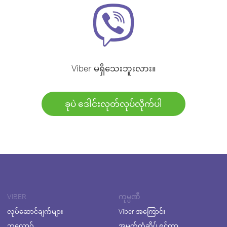
Viber မရှိသေးဘူးလား။
ခုပဲ ဒေါင်းလုတ်လုပ်လိုက်ပါ
VIBER
ကုမ္ပဏီ
လုပ်ဆောင်ချက်များ
Viber အကြောင်း
ဘလော့ဂ်
အမှတ်တံဆိပ် စင်တာ