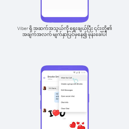
Viber ရှိ အဆက်အသွယ်ကို ရွေးချယ်ပြီး ၎င်းတို့၏
အချက်အလက် မျက်နှာပြင်မှနေ၍ ဖုန်းခေါ်ပါ