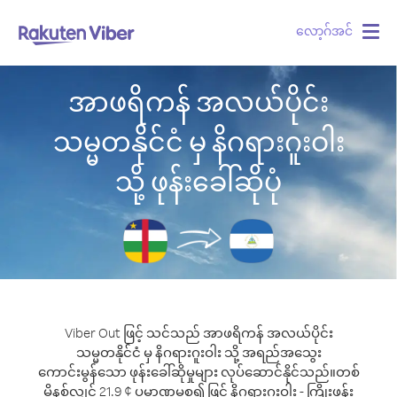
လော့ဂ်အင်
Togg
navig
အာဖရိကန် အလယ်ပိုင်း
သမ္မတနိုင်ငံ မှ နိဂရားဂူးဝါး
သို့ ဖုန်းခေါ်ဆိုပုံ
Viber Out ဖြင့် သင်သည် အာဖရိကန် အလယ်ပိုင်း
သမ္မတနိုင်ငံ မှ နိဂရားဂူးဝါး သို့ အရည်အသွေး
ကောင်းမွန်သော ဖုန်းခေါ်ဆိုမှုများ လုပ်ဆောင်နိုင်သည်။
တစ်
မိနစ်လျှင် 21.9 ¢ ပမာဏမှစ၍ ဖြင့် နိဂရားဂူးဝါး - ကြိုးဖုန်း