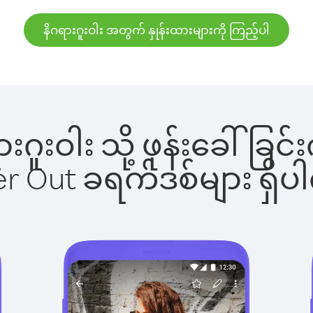
နိဂရားဂူးဝါး အတွက် နှုန်းထားများကို ကြည့်ပါ
ရားဂူးဝါး သို့ ဖုန်းခေါ
ber Out ခရက်ဒစ်များ ရှ