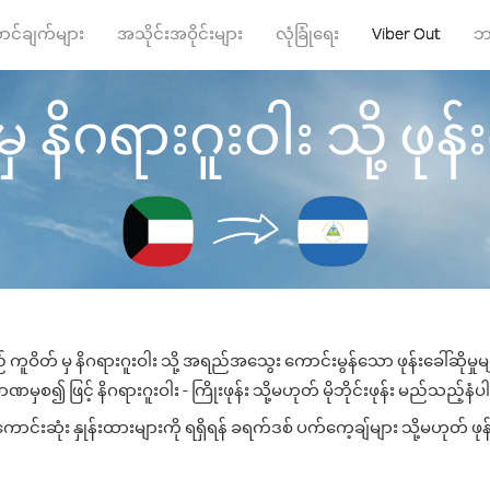
ာင်ချက်များ
အသိုင်းအဝိုင်းများ
လုံခြုံရေး
Viber Out
ဘ
 နိဂရားဂူးဝါး သို့ ဖုန်း
 ကူဝိတ် မှ နိဂရားဂူးဝါး သို့ အရည်အသွေး ကောင်းမွန်သော ဖုန်းခေါ်ဆိုမှု
ဏမှစ၍ ဖြင့် နိဂရားဂူးဝါး - ကြိုးဖုန်း သို့မဟုတ် မိုဘိုင်းဖုန်း မည်သည့်နံပါတ
ာင်းဆုံး နှုန်းထားများကို ရရှိရန် ခရက်ဒစ် ပက်ကေ့ချ်များ သို့မဟုတ် ဖုန