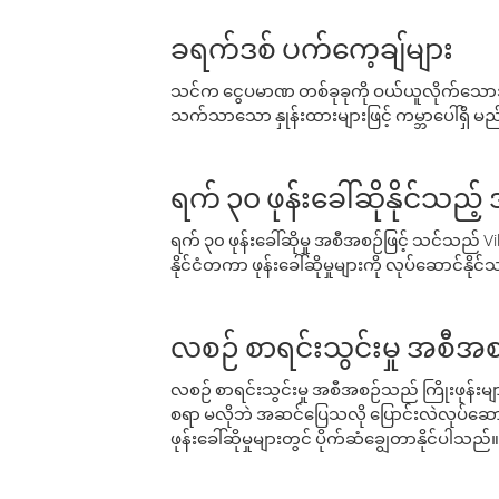
ခရက်ဒစ် ပက်ကေ့ချ်များ
သင်က ငွေပမာဏ တစ်ခုခုကို ဝယ်ယူလိုက်သောအခ
သက်သာသော နှုန်းထားများဖြင့် ကမ္ဘာပေါ်ရှိ မည်သ
ရက် ၃၀ ဖုန်းခေါ်ဆိုနိုင်သည့
ရက် ၃၀ ဖုန်းခေါ်ဆိုမှု အစီအစဉ်ဖြင့် သင်သည
နိုင်ငံတကာ ဖုန်းခေါ်ဆိုမှုများကို လုပ်ဆောင်နိုင
လစဉ် စာရင်းသွင်းမှု အစီအစ
လစဉ် စာရင်းသွင်းမှု အစီအစဉ်သည် ကြိုးဖုန်းများနှင
စရာ မလိုဘဲ အဆင်ပြေသလို ပြောင်းလဲလုပ်ဆောင
ဖုန်းခေါ်ဆိုမှုများတွင် ပိုက်ဆံချွေတာနိုင်ပါသည်။