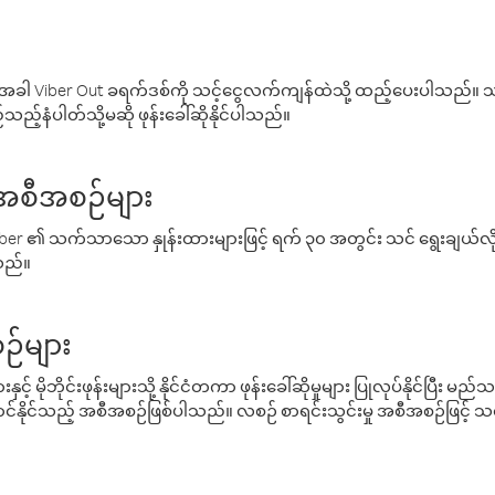
ါ Viber Out ခရက်ဒစ်ကို သင့်ငွေလက်ကျန်ထဲသို့ ထည့်ပေးပါသည်။ သင
ည့်နံပါတ်သို့မဆို ဖုန်းခေါ်ဆိုနိုင်ပါသည်။
် အစီအစဉ်များ
် Viber ၏ သက်သာသော နှုန်းထားများဖြင့် ရက် ၃၀ အတွင်း သင် ရွေးချယ်
်သည်။
ဉ်များ
့် မိုဘိုင်းဖုန်းများသို့ နိုင်ငံတကာ ဖုန်းခေါ်ဆိုမှုများ ပြုလုပ်နိုင်ပြီး
်နိုင်သည့် အစီအစဉ်ဖြစ်ပါသည်။ လစဉ် စာရင်းသွင်းမှု အစီအစဉ်ဖြင့်