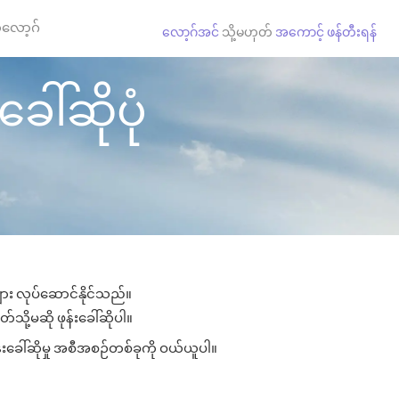
လော့ဂ်
လော့ဂ်အင်
သို့မဟုတ်
အကောင့် ဖန်တီးရန်
ခေါ်ဆိုပုံ
များ လုပ်ဆောင်နိုင်သည်။
်သို့မဆို ဖုန်းခေါ်ဆိုပါ။
်းခေါ်ဆိုမှု အစီအစဉ်တစ်ခုကို ဝယ်ယူပါ။