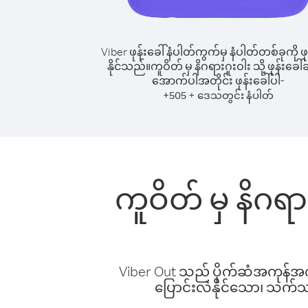
Viber ဖုန်းခေါ်နံပါတ်ကွက်မှ နံပါတ်တစ်ခုကို ဖု
နိုင်သည်။
ကူဝိတ် မှ နိဂရားဂူးဝါး သို့ ဖုန်းခေါ်ဆ
အောက်ပါအတိုင်း ဖုန်းခေါ်ပါ-
+
+
505
ဒေသတွင်း နံပါတ်
ကူဝိတ် မှ နိဂရာ
Viber Out သည် ပိုက်ဆံအကုန်အကျ 
ပြောင်းလဲနိုင်သော၊ သက်သာသ