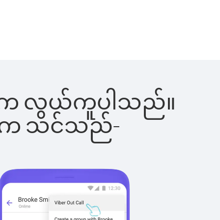
်ခြင်းက လွယ်ကူပါသည်။
ိပါက သင်သည်-