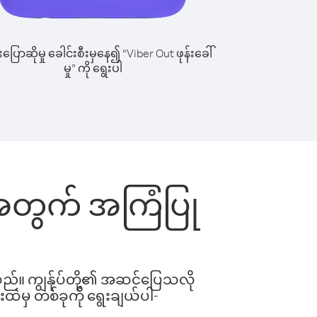
ြောဆိုမှု ခေါင်းစီးမှနေ၍ “Viber Out ဖုန်းခေါ်
မှု” ကို ရွေးပါ
င်းအတွက် အကြံပြု
ါသည်။ ကျွန်ုပ်တို့၏ အဆင်ပြေသလို
းထဲမှ တစ်ခုကို ရွေးချယ်ပါ-