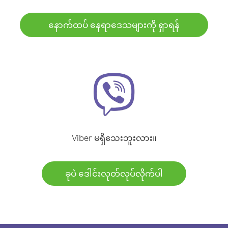
နောက်ထပ် နေရာဒေသများကို ရှာရန်
Viber မရှိသေးဘူးလား။
ခုပဲ ဒေါင်းလုတ်လုပ်လိုက်ပါ