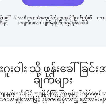
န်းခေါ်
Viber ရှိ အဆက်အသွယ်ကို ရွေးချယ်ပြီး ၎င်းတို့၏
စကားပ
ိုရန်
အချက်အလက် မျက်နှာပြင်မှနေ၍ ဖုန်းခေါ်ပါ
းဂူးဝါး သို့ ဖုန်းခေါ်ခြ
ချက်များ
နည်းနည်းဖြင့် အချိန် ပိုကြာကြာ ဖုန်းပြောနိုင်စေပ
ော နှုန်းထားဖြင့် ဖုန်းခေါ်ဆိုနိုင်သည့် နည်းလမ်းမျာ