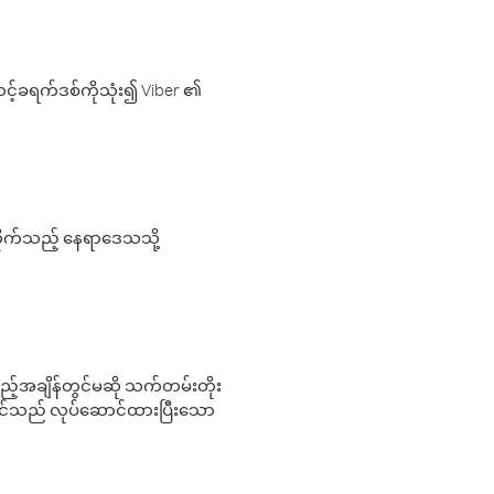
့်ခရက်ဒစ်ကိုသုံး၍ Viber ၏
လိုက်သည့် နေရာဒေသသို့
 မည်သည့်အချိန်တွင်မဆို သက်တမ်းတိုး
 သင်သည် လုပ်ဆောင်ထားပြီးသော