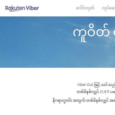
ဒေါင်းလုတ်
လုပ်ဆေ
ကူဝိတ် မှ
Viber Out ဖြင့် သင်သည်
တစ်မိနစ်လျှင် 21.9 ¢ ပမာ
နိဂရားဂူးဝါး အတွက် တစ်မိနစ်လျှင် အကေ